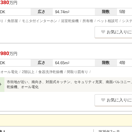
,380
万円
広さ
階数
5階
LDK
94.74m
2
り
角部屋
モニタ付インターホン
浴室乾燥機
所有権
ペット相談可
シス
お気に入りに
,980
万円
広さ
階数
4階
LDK
64.65m
2
オール電化
2階以上
食器洗浄乾燥機
間取り図有り
市街地が近い、南向き、対面式キッチン、セキュリティ充実、南面バルコニー
ト
乾燥機、オール電化
お気に入りに
島１
築35年2ヶ月