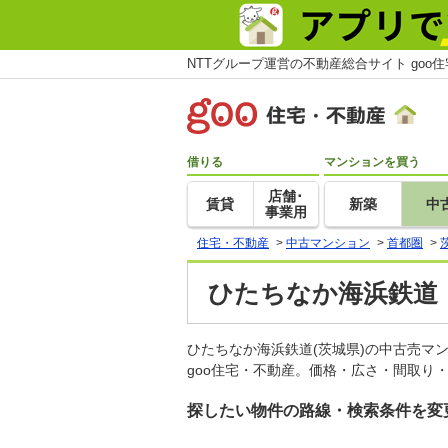
NTTグループ運営の不動産総合サイト goo
借りる
マンションを買う
店舗･
賃貸
新築
中
事業用
住宅・不動産
>
中古マンション
>
首都圏
>
ひたちなか海浜鉄道
ひたちなか海浜鉄道(茨城県)の中古売
goo住宅・不動産。価格・広さ・間取り
探したい物件の路線・検索条件を変