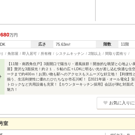
,680
万円
広さ
階数
11階
LDK
75.63m
2
り
角部屋
即入居可
所有権
システムキッチン
2階以上
間取り図有り
【11階・南西角住戸】3面開口で陽当り・通風抜群！開放的な眺望と心地よい風
屋】贅沢な3面採光！約２１．５帖の広々LDKに明るい光が差し込む快適な住空
ーテまで約400ｍ！お買い物も駅へのアクセスもスムーズな好立地！【利便性
ト
揃う、生活利便性に優れたひたちなか市石川町！【2021年築・オール電化】
トロックなど共用設備も充実！【カウンターキッチン採用】会話が弾む対面式！
魅力！
お気に入りに
号室