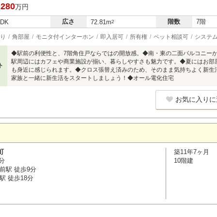
,280
万円
広さ
階数
7階
LDK
72.81m
2
り
角部屋
モニタ付インターホン
即入居可
所有権
ペット相談可
システ
◆駅前の利便性と、7階角住戸ならではの開放感。◆南・東の二面バルコニー
駅周辺にはカフェや商業施設が揃い、暮らしやすさも魅力です。◆夏にはお部
ト
も身近に感じられます。◆クロス張替え済みのため、そのまま気持ちよく新生
家族と一緒に新生活をスタートしましょう！◆オール電化住宅
お気に入りに
町
築11年7ヶ月
分
10階建
前駅 徒歩9分
駅 徒歩18分