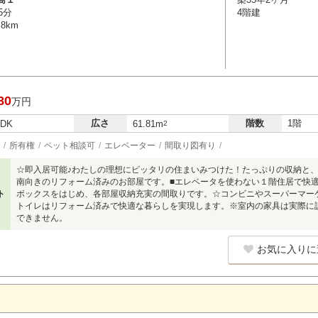
5分
4階建
8km
80
万円
広さ
階数
1階
LDK
61.81m
2
所有権
ペット相談可
エレベーター
間取り図有り
☆即入居可能♪わたしの理想にピッタリの住まいみつけた！たっぷりの収納と、
南向きのリフォーム済みのお部屋です。■エレベータを使わない１階住居で快
ト
ボックスをはじめ、各部屋収納充実の間取りです。☆コンビニやスーパーマー
トイレはリフォーム済みで快適な暮らしを実現します。※室内の家具は実際に
できません。
お気に入りに