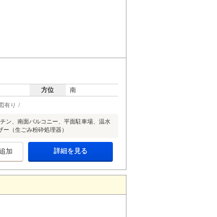
方位
南
図有り
ッチン、南面バルコニー、平面駐車場、温水
ザー（生ごみ粉砕処理器）
詳細を見る
追加