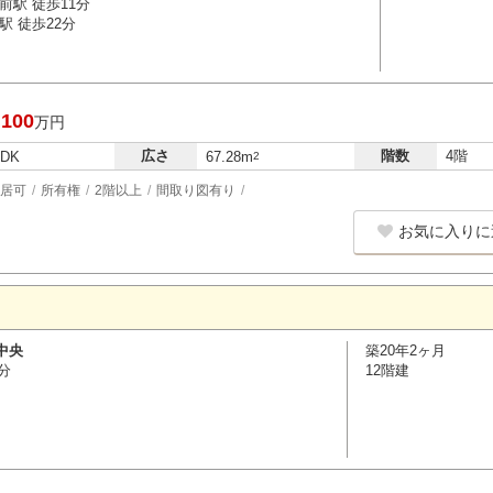
前駅 徒歩11分
駅 徒歩22分
,100
万円
広さ
階数
4階
LDK
67.28m
2
居可
所有権
2階以上
間取り図有り
お気に入りに
中央
築20年2ヶ月
分
12階建