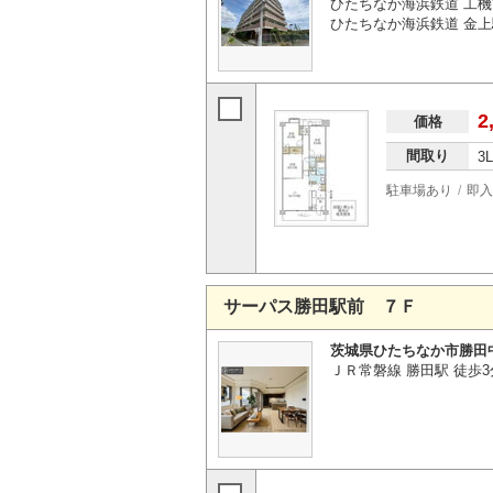
ひたちなか海浜鉄道 工機
ひたちなか海浜鉄道 金上
2
価格
間取り
3
駐車場あり
即入
サーパス勝田駅前 ７Ｆ
茨城県ひたちなか市勝田
ＪＲ常磐線 勝田駅 徒歩3