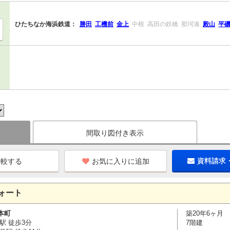
ひたちなか海浜鉄道：
勝田
工機前
金上
中根
高田の鉄橋
那珂湊
殿山
平
間取り図付き表示
お気に入りに追加
資料請求
ォート
本町
築20年6ヶ月
駅 徒歩3分
7階建