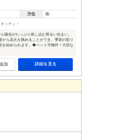
方位
南
ムキッチン
から陽光がたっぷり差し込む明るい住まい。
屋から花火を眺めることができ、季節の彩り
活を始められます。◆ペット可物件！大切な
詳細を見る
追加