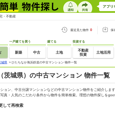
住宅・不動産
0
最近見た物件
保
一戸建てを買う
建てる
投資する
不動産
古
新築
中古
土地
土地活用
投資
茨城県
>
ひたちなか海浜鉄道の中古マンション 物件一覧
（茨城県）の中古マンション 物件一覧
マンション、中古分譲マンションなどの中古マンション物件をご紹介しま
・写真・人気のこだわり条件から物件を簡単検索。理想の物件探しをgo
更して再検索