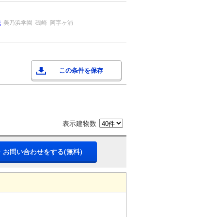
磯
美乃浜学園
磯崎
阿字ヶ浦
この条件を保存
表示建物数
・お問い合わせをする(無料)