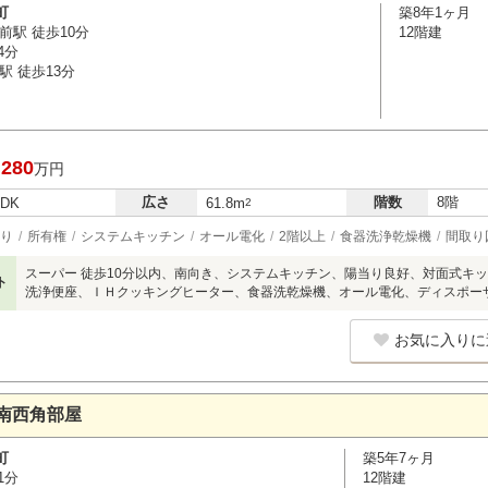
町
築8年1ヶ月
前駅 徒歩10分
12階建
4分
駅 徒歩13分
,280
万円
広さ
階数
8階
LDK
61.8m
2
り
所有権
システムキッチン
オール電化
2階以上
食器洗浄乾燥機
間取り
スーパー 徒歩10分以内、南向き、システムキッチン、陽当り良好、対面式キ
ト
洗浄便座、ＩＨクッキングヒーター、食器洗乾燥機、オール電化、ディスポー
お気に入りに
南西角部屋
町
築5年7ヶ月
1分
12階建