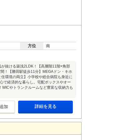
方位
南
が抜ける築浅2LDK！【高層階11階×角部
間！【勝田駅徒歩11分】MEGAドン・キホ
と住環境の両立】小学校や総合病院も身近に
安心で経済的な暮らし。宅配ボックスやオー
WICやトランクルームなど豊富な収納力も
詳細を見る
追加