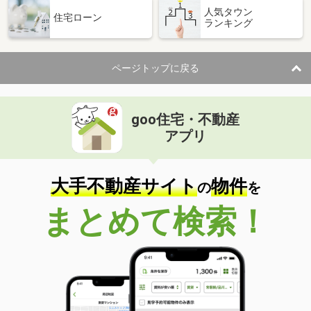
人気タウン
住宅ローン
ランキング
ページトップに戻る
goo住宅・不動産
アプリ
大手不動産サイト
物件
の
を
まとめて検索！