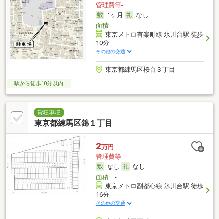
管理費等-
1ヶ月
なし
面積
-
東京メトロ有楽町線 氷川台駅 徒歩
10分
その他の交通
東京都練馬区桜台３丁目
駅から徒歩10分以内
貸駐車場
東京都練馬区錦１丁目
2
万円
管理費等-
なし
なし
面積
-
東京メトロ副都心線 氷川台駅 徒歩
16分
その他の交通