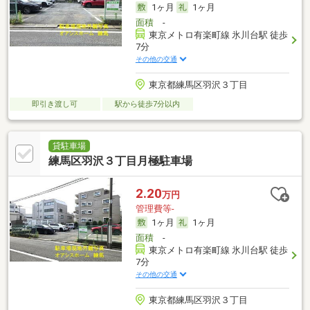
1ヶ月
1ヶ月
面積
-
東京メトロ有楽町線 氷川台駅 徒歩
7分
その他の交通
東京都練馬区羽沢３丁目
即引き渡し可
駅から徒歩7分以内
貸駐車場
練馬区羽沢３丁目月極駐車場
2.20
万円
管理費等-
1ヶ月
1ヶ月
面積
-
東京メトロ有楽町線 氷川台駅 徒歩
7分
その他の交通
東京都練馬区羽沢３丁目