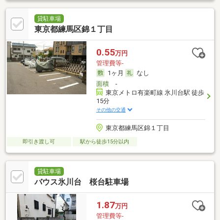
貸駐車場
東京都練馬区錦１丁目
0.55
万円
管理費等-
1ヶ月
なし
面積
-
東京メトロ有楽町線 氷川台駅 徒歩
15分
その他の交通
東京都練馬区錦１丁目
即引き渡し可
駅から徒歩15分以内
貸駐車場
バウス氷川台 桜台駐車場
1.87
万円
管理費等-