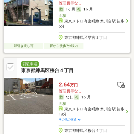
管理費等なし
1ヶ月
1ヶ月
面積
-
東京メトロ有楽町線 氷川台駅 徒歩
6分
東京都練馬区早宮１丁目
即引き渡し可
駅から徒歩7分以内
貸駐車場
東京都練馬区桜台４丁目
2.64
万円
管理費等なし
なし
1ヶ月
面積
-
東京メトロ有楽町線 氷川台駅 徒歩
18分
その他の交通
東京都練馬区桜台４丁目