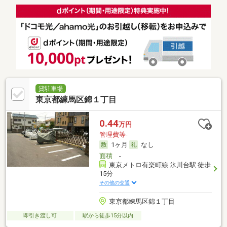
貸駐車場
東京都練馬区錦１丁目
0.44
万円
管理費等-
1ヶ月
なし
面積
-
東京メトロ有楽町線 氷川台駅 徒歩
15分
その他の交通
東京都練馬区錦１丁目
即引き渡し可
駅から徒歩15分以内