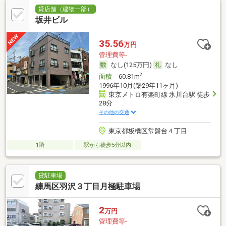
貸店舗（建物一部）
坂井ビル
35.56
万円
管理費等-
なし(125万円)
なし
2
面積
60.81m
1996年10月(築29年11ヶ月)
東京メトロ有楽町線 氷川台駅 徒歩
28分
その他の交通
東京都板橋区常盤台４丁目
1階
駅から徒歩5分以内
貸駐車場
練馬区羽沢３丁目月極駐車場
2
万円
管理費等-