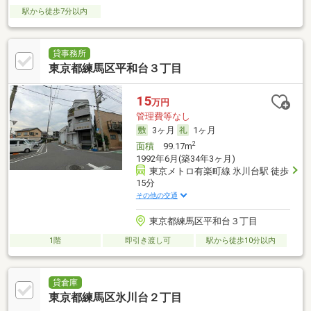
駅から徒歩7分以内
貸事務所
東京都練馬区平和台３丁目
15
万円
管理費等なし
3ヶ月
1ヶ月
2
面積
99.17m
1992年6月(築34年3ヶ月)
東京メトロ有楽町線 氷川台駅 徒歩
15分
その他の交通
東京都練馬区平和台３丁目
1階
即引き渡し可
駅から徒歩10分以内
貸倉庫
東京都練馬区氷川台２丁目