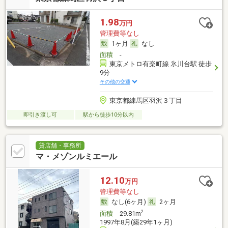
1.98
万円
管理費等なし
1ヶ月
なし
面積
-
東京メトロ有楽町線 氷川台駅 徒歩
9分
その他の交通
東京都練馬区羽沢３丁目
即引き渡し可
駅から徒歩10分以内
貸店舗・事務所
マ・メゾンルミエール
12.10
万円
管理費等なし
なし(6ヶ月)
2ヶ月
2
面積
29.81m
1997年8月(築29年1ヶ月)