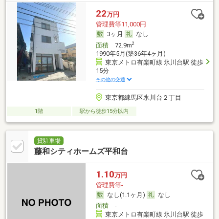
22
万円
管理費等11,000円
3ヶ月
なし
2
面積
72.9m
1990年5月(築36年4ヶ月)
東京メトロ有楽町線 氷川台駅 徒歩
15分
その他の交通
東京都練馬区氷川台２丁目
1階
駅から徒歩15分以内
貸駐車場
藤和シティホームズ平和台
1.10
万円
管理費等-
なし(1.1ヶ月)
なし
面積
-
東京メトロ有楽町線 氷川台駅 徒歩