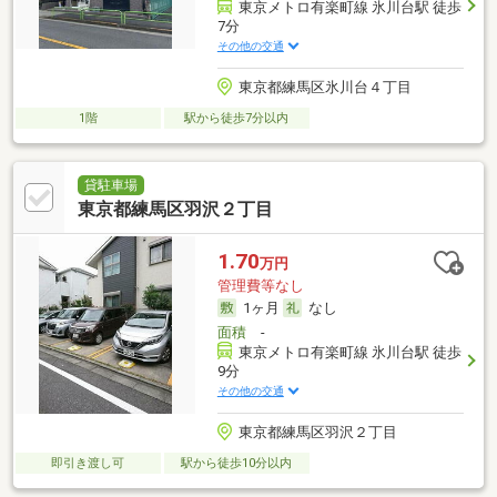
東京メトロ有楽町線 氷川台駅 徒歩
7分
その他の交通
東京都練馬区氷川台４丁目
1階
駅から徒歩7分以内
貸駐車場
東京都練馬区羽沢２丁目
1.70
万円
管理費等なし
1ヶ月
なし
面積
-
東京メトロ有楽町線 氷川台駅 徒歩
9分
その他の交通
東京都練馬区羽沢２丁目
即引き渡し可
駅から徒歩10分以内