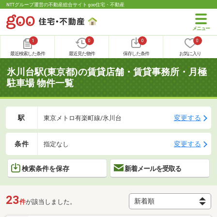
NTTグループ運営の不動産総合サイト goo住宅・不動産
1
0
0
0
最近検索した条件
最近見た物件
保存した条件
お気に入り
氷川台駅(東京都)の賃貸店舗・賃貸事務所・月極
駐車場 物件一覧
駅
変更する
東京メトロ有楽町線/氷川台
条件
変更する
指定なし
検索条件を保存
新着メールを受取る
23
件
が該当しました。