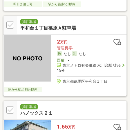
即引き渡し可
駅から徒歩5分以内
貸駐車場
平和台１丁目篠原Ａ駐車場
2
万円
管理費等-
なし
なし
面積
-
東京メトロ有楽町線 氷川台駅 徒歩
15分
東京都練馬区平和台１丁目
駅から徒歩15分以内
貸駐車場
ハノックス２１
1.65
万円