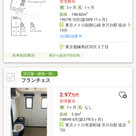
管理費等-
3ヶ月
1ヶ月
2
面積
748.82m
1967年10月(築58年11ヶ月)
東京メトロ副都心線 氷川台駅 徒歩
15分
その他の交通
東京都練馬区羽沢３丁目
駐車場(近隣含)
駅から徒歩15分以内
貸店舗（建物一部）
フランチェス
2.97
万円
管理費等-
1ヶ月
なし
2
面積
5.5m
1989年4月(築37年5ヶ月)
東京メトロ有楽町線 氷川台駅 徒歩
7分