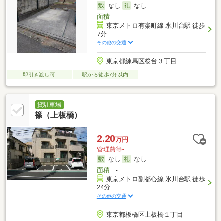
なし
なし
面積
-
東京メトロ有楽町線 氷川台駅 徒歩
7分
その他の交通
東京都練馬区桜台３丁目
即引き渡し可
駅から徒歩7分以内
貸駐車場
篠（上板橋）
2.20
万円
管理費等-
なし
なし
面積
-
東京メトロ副都心線 氷川台駅 徒歩
24分
その他の交通
東京都板橋区上板橋１丁目