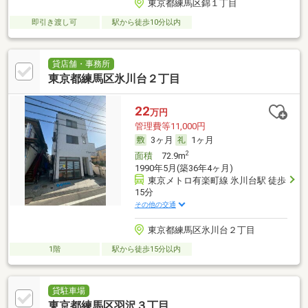
東京都練馬区錦１丁目
即引き渡し可
駅から徒歩10分以内
貸店舗・事務所
東京都練馬区氷川台２丁目
22
万円
管理費等11,000円
3ヶ月
1ヶ月
2
面積
72.9m
1990年5月(築36年4ヶ月)
東京メトロ有楽町線 氷川台駅 徒歩
15分
その他の交通
東京都練馬区氷川台２丁目
1階
駅から徒歩15分以内
貸駐車場
東京都練馬区羽沢３丁目