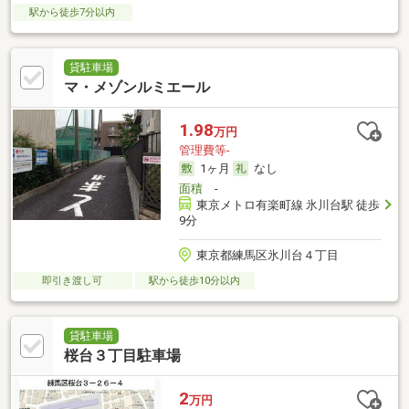
駅から徒歩7分以内
貸駐車場
マ・メゾンルミエール
1.98
万円
管理費等-
1ヶ月
なし
面積
-
東京メトロ有楽町線 氷川台駅 徒歩
9分
東京都練馬区氷川台４丁目
即引き渡し可
駅から徒歩10分以内
貸駐車場
桜台３丁目駐車場
2
万円