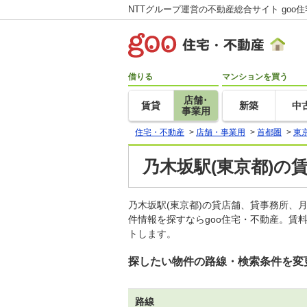
NTTグループ運営の不動産総合サイト goo
借りる
マンションを買う
店舗･
賃貸
新築
中
事業用
住宅・不動産
>
店舗・事業用
>
首都圏
>
東
乃木坂駅(東京都)の
乃木坂駅(東京都)の貸店舗、貸事務所
件情報を探すならgoo住宅・不動産。賃
トします。
探したい物件の路線・検索条件を変
路線