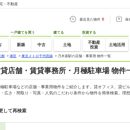
住宅・不動産
0
最近見た物件
保
一戸建てを買う
建てる
投資する
不動産
古
新築
中古
土地
土地活用
投資
京都
>
港区
>
東京メトロ千代田線
>
乃木坂駅の店舗・事業用 物件一覧
賃貸店舗・賃貸事務所・月極駐車場 物件
、月極駐車場などの店舗・事業用物件をご紹介します。貸オフィス、貸ビ
料・広さ・間取り・写真・人気のこだわり条件から物件を簡単検索。理想
更して再検索