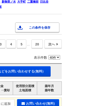
島
新御茶ノ水
大手町
二重橋前
日比谷
原
この条件を保存
3
4
5
20
次へ
…
表示件数
などをお問い合わせする(無料)
敷金
使用部分面積
築年月
引・償却
土地面積
築年数
お問い合わせ(無料)
りに追加