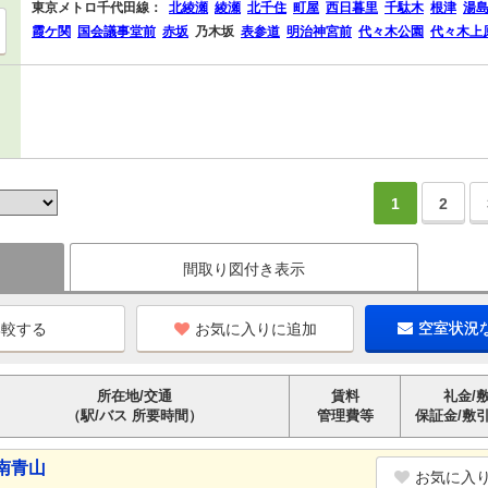
東京メトロ千代田線：
北綾瀬
綾瀬
北千住
町屋
西日暮里
千駄木
根津
湯
霞ケ関
国会議事堂前
赤坂
乃木坂
表参道
明治神宮前
代々木公園
代々木上
1
2
間取り図付き表示
お気に入りに追加
空室状況
所在地/交通
賃料
礼金/
（駅/バス 所要時間）
管理費等
保証金/敷
南青山
お気に入