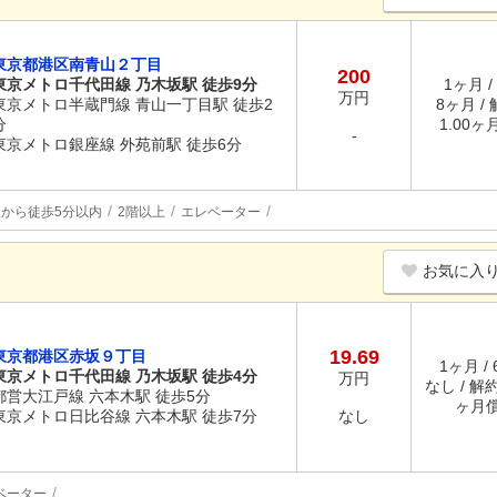
東京都港区南青山２丁目
200
東京メトロ千代田線 乃木坂駅 徒歩9分
1ヶ月 /
万円
東京メトロ半蔵門線 青山一丁目駅 徒歩2
8ヶ月 /
分
1.00ヶ
-
東京メトロ銀座線 外苑前駅 徒歩6分
駅から徒歩5分以内
2階以上
エレベーター
お気に入
19.69
東京都港区赤坂９丁目
1ヶ月 /
東京メトロ千代田線 乃木坂駅 徒歩4分
万円
なし / 解約
都営大江戸線 六本木駅 徒歩5分
ヶ月
東京メトロ日比谷線 六本木駅 徒歩7分
なし
ベーター