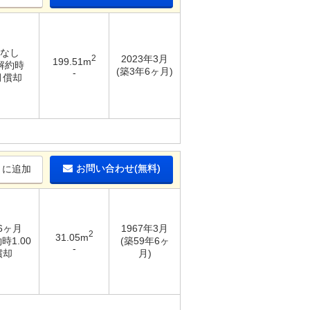
 なし
2
2023年3月
199.51m
 解約時
(築3年6ヶ月)
-
月償却
お問い合わせ(無料)
りに追加
 6ヶ月
1967年3月
2
31.05m
時1.00
(築59年6ヶ
-
償却
月)