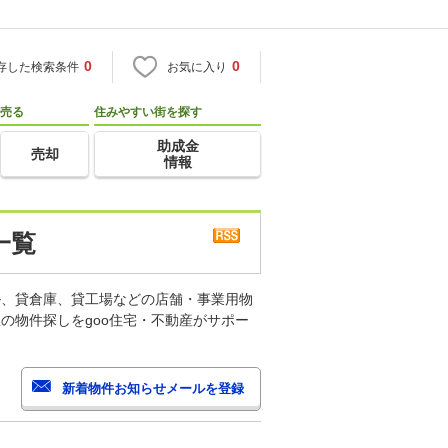
0
0
存した検索条件
お気に入り
売る
住みやすい街を探す
助成金
売却
情報
一覧
ル、貸倉庫、貸工場などの店舗・事業用物
の物件探しをgoo住宅・不動産がサポー