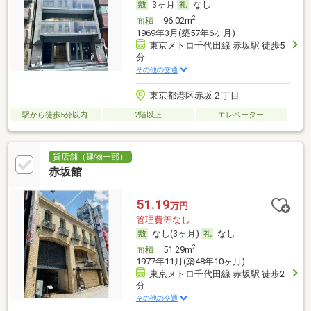
3ヶ月
なし
2
面積
96.02m
1969年3月(築57年6ヶ月)
東京メトロ千代田線 赤坂駅 徒歩5
分
その他の交通
東京都港区赤坂２丁目
駅から徒歩5分以内
2階以上
エレベーター
貸店舗（建物一部）
赤坂館
51.19
万円
管理費等なし
なし(3ヶ月)
なし
2
面積
51.29m
1977年11月(築48年10ヶ月)
東京メトロ千代田線 赤坂駅 徒歩2
分
その他の交通