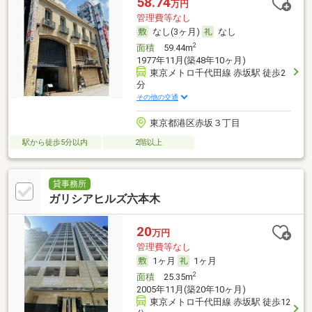
58.74
万円
管理費等なし
なし(3ヶ月)
なし
2
面積
59.44m
1977年11月(築48年10ヶ月)
東京メトロ千代田線 赤坂駅 徒歩2
分
その他の交通
東京都港区赤坂３丁目
駅から徒歩5分以内
2階以上
貸事務所
ガリシアヒルズ六本木
20
万円
管理費等なし
1ヶ月
1ヶ月
2
面積
25.35m
2005年11月(築20年10ヶ月)
東京メトロ千代田線 赤坂駅 徒歩12