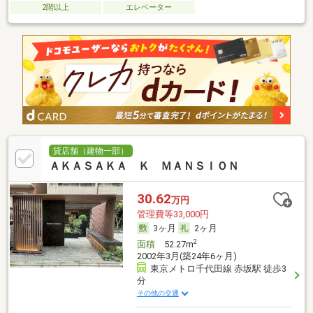
2階以上
エレベーター
貸店舗（建物一部）
ＡＫＡＳＡＫＡ Ｋ ＭＡＮＳＩＯＮ
30.62
万円
管理費等33,000円
3ヶ月
2ヶ月
2
面積
52.27m
2002年3月(築24年6ヶ月)
東京メトロ千代田線 赤坂駅 徒歩3
分
その他の交通