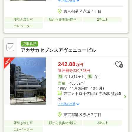
その他の交通
東京都港区赤坂７丁目
即引き渡し可
駅から徒歩5分以内
2階以上
エレベーター
貸事務所
アカサカセブンスアヴェニュービル
242.88
万円
管理費等539,748円
なし(12ヶ月)
なし
2
面積
405.52m
1985年11月(築40年10ヶ月)
東京メトロ千代田線 赤坂駅 徒歩5
分
その他の交通
東京都港区赤坂７丁目
即引き渡し可
駅から徒歩5分以内
2階以上
エレベーター