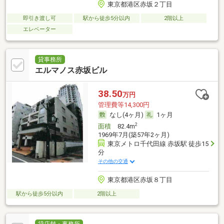
東京都港区赤坂２丁目
即引き渡し可
駅から徒歩5分以内
2階以上
エレベーター
貸事務所
エルマノス赤坂ビル
38.50
万円
管理費等14,300円
なし(4ヶ月)
1ヶ月
2
面積
82.4m
1969年7月(築57年2ヶ月)
東京メトロ千代田線 赤坂駅 徒歩15
分
その他の交通
東京都港区赤坂８丁目
駅から徒歩5分以内
2階以上