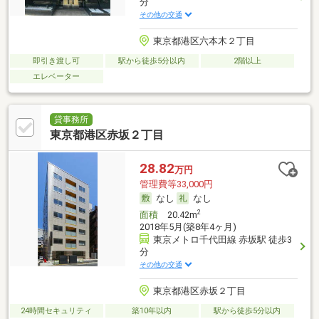
分
その他の交通
東京都港区六本木２丁目
即引き渡し可
駅から徒歩5分以内
2階以上
エレベーター
貸事務所
東京都港区赤坂２丁目
28.82
万円
管理費等33,000円
なし
なし
2
面積
20.42m
2018年5月(築8年4ヶ月)
東京メトロ千代田線 赤坂駅 徒歩3
分
その他の交通
東京都港区赤坂２丁目
24時間セキュリティ
築10年以内
駅から徒歩5分以内