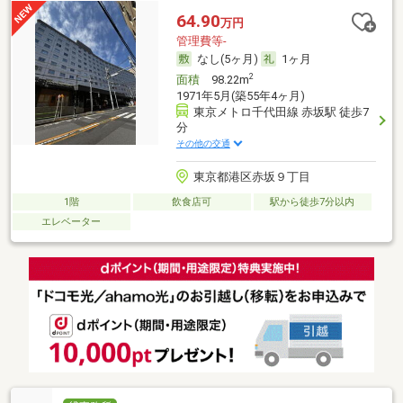
64.90
万円
管理費等-
なし(5ヶ月)
1ヶ月
2
面積
98.22m
1971年5月(築55年4ヶ月)
東京メトロ千代田線 赤坂駅 徒歩7
分
その他の交通
東京都港区赤坂９丁目
1階
飲食店可
駅から徒歩7分以内
エレベーター