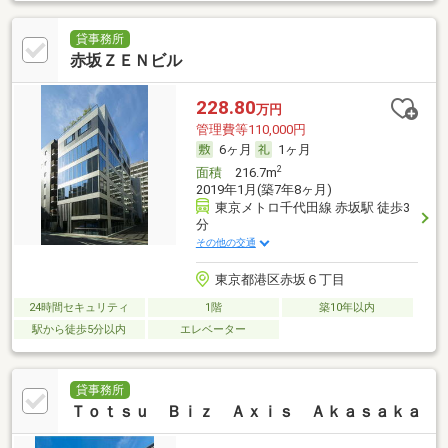
貸事務所
赤坂ＺＥＮビル
228.80
万円
管理費等110,000円
6ヶ月
1ヶ月
2
面積
216.7m
2019年1月(築7年8ヶ月)
東京メトロ千代田線 赤坂駅 徒歩3
分
その他の交通
東京都港区赤坂６丁目
24時間セキュリティ
1階
築10年以内
駅から徒歩5分以内
エレベーター
貸事務所
Ｔｏｔｓｕ Ｂｉｚ Ａｘｉｓ Ａｋａｓａｋａ