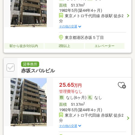
2
面積
51.37m
1982年5月(築44年4ヶ月)
東京メトロ千代田線 赤坂駅 徒歩2
分
その他の交通
東京都港区赤坂５丁目
駅から徒歩5分以内
2階以上
エレベーター
貸事務所
赤坂スバルビル
25.65
万円
管理費等なし
なし(6ヶ月)
なし
2
面積
51.37m
1982年5月(築44年4ヶ月)
東京メトロ千代田線 赤坂駅 徒歩2
分
その他の交通