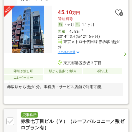
45.10
万円
管理費等-
4ヶ月
1.1ヶ月
2
面積
45.83m
2014年3月(築12年6ヶ月)
東京メトロ千代田線 赤坂駅 徒歩1
分
その他の交通
東京都港区赤坂３丁目
即引き渡し可
駅から徒歩1分以内
2階以上
エレベーター
赤坂駅から徒歩1分。事務所・サービス店舗で利用可能。
貸事務所
赤坂七丁目ビル（Ｖ）（ルーフバルコニー／敷ゼ
ロプラン有）