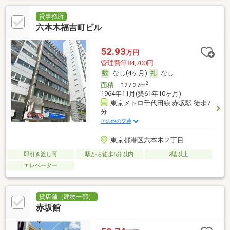
貸事務所
六本木福吉町ビル
52.93
万円
管理費等84,700円
なし(4ヶ月)
なし
2
面積
127.27m
1964年11月(築61年10ヶ月)
東京メトロ千代田線 赤坂駅 徒歩7
分
その他の交通
東京都港区六本木２丁目
即引き渡し可
駅から徒歩5分以内
2階以上
エレベーター
貸店舗（建物一部）
赤坂館