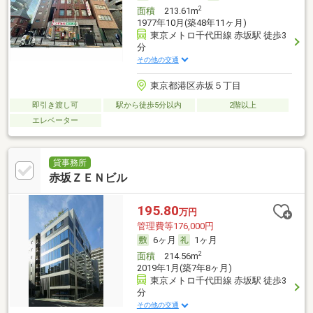
2
面積
213.61m
1977年10月(築48年11ヶ月)
東京メトロ千代田線 赤坂駅 徒歩3
分
その他の交通
東京都港区赤坂５丁目
即引き渡し可
駅から徒歩5分以内
2階以上
エレベーター
貸事務所
赤坂ＺＥＮビル
195.80
万円
管理費等176,000円
6ヶ月
1ヶ月
2
面積
214.56m
2019年1月(築7年8ヶ月)
東京メトロ千代田線 赤坂駅 徒歩3
分
その他の交通