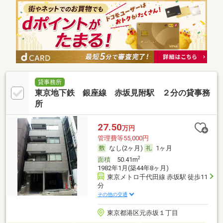
貸事務所
東京地下鉄 銀座線 赤坂見附駅 ２分の貸事務
所
27.50
万円
管理費等55,000円
なし(2ヶ月)
1ヶ月
2
面積
50.41m
1982年1月(築44年8ヶ月)
東京メトロ千代田線 赤坂駅 徒歩11
分
その他の交通
東京都港区元赤坂１丁目