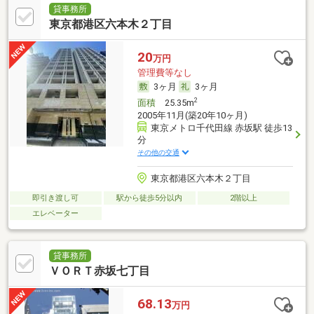
貸事務所
東京都港区六本木２丁目
20
万円
管理費等なし
3ヶ月
3ヶ月
2
面積
25.35m
2005年11月(築20年10ヶ月)
東京メトロ千代田線 赤坂駅 徒歩13
分
その他の交通
東京都港区六本木２丁目
即引き渡し可
駅から徒歩5分以内
2階以上
エレベーター
貸事務所
ＶＯＲＴ赤坂七丁目
68.13
万円