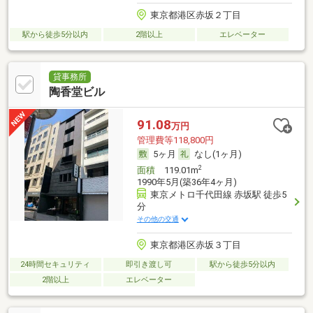
東京都港区赤坂２丁目
駅から徒歩5分以内
2階以上
エレベーター
貸事務所
陶香堂ビル
91.08
万円
管理費等118,800円
5ヶ月
なし(1ヶ月)
2
面積
119.01m
1990年5月(築36年4ヶ月)
東京メトロ千代田線 赤坂駅 徒歩5
分
その他の交通
東京都港区赤坂３丁目
24時間セキュリティ
即引き渡し可
駅から徒歩5分以内
2階以上
エレベーター