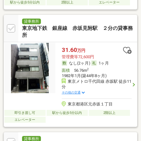
駅から徒歩5分以内
2階以上
エレベーター
貸事務所
東京地下鉄 銀座線 赤坂見附駅 ２分の貸事務
所
31.60
万円
管理費等72,600円
なし(2ヶ月)
1ヶ月
2
面積
56.76m
1982年1月(築44年8ヶ月)
東京メトロ千代田線 赤坂駅 徒歩11
分
その他の交通
東京都港区元赤坂１丁目
即引き渡し可
駅から徒歩5分以内
2階以上
エレベーター
貸事務所