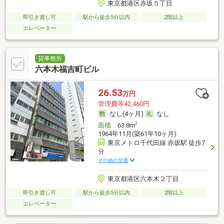
東京都港区赤坂５丁目
即引き渡し可
駅から徒歩5分以内
2階以上
エレベーター
貸事務所
六本木福吉町ビル
26.53
万円
管理費等42,460円
なし(4ヶ月)
なし
2
面積
63.8m
1964年11月(築61年10ヶ月)
東京メトロ千代田線 赤坂駅 徒歩7
分
その他の交通
東京都港区六本木２丁目
即引き渡し可
駅から徒歩5分以内
2階以上
エレベーター