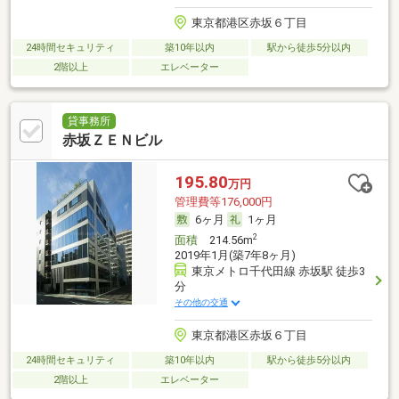
東京都港区赤坂６丁目
24時間セキュリティ
築10年以内
駅から徒歩5分以内
2階以上
エレベーター
貸事務所
赤坂ＺＥＮビル
195.80
万円
管理費等176,000円
6ヶ月
1ヶ月
2
面積
214.56m
2019年1月(築7年8ヶ月)
東京メトロ千代田線 赤坂駅 徒歩3
分
その他の交通
東京都港区赤坂６丁目
24時間セキュリティ
築10年以内
駅から徒歩5分以内
2階以上
エレベーター