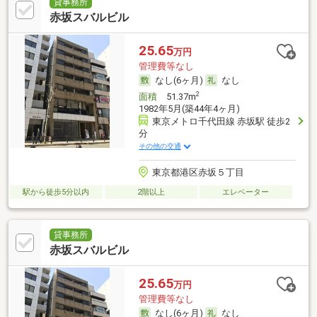
貸事務所
赤坂スバルビル
25.65
万円
管理費等なし
なし(6ヶ月)
なし
2
面積
51.37m
1982年5月(築44年4ヶ月)
東京メトロ千代田線 赤坂駅 徒歩2
分
その他の交通
東京都港区赤坂５丁目
駅から徒歩5分以内
2階以上
エレベーター
貸事務所
赤坂スバルビル
25.65
万円
管理費等なし
なし(6ヶ月)
なし