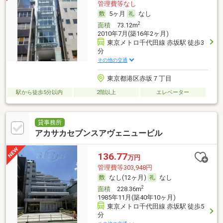
管理費等なし
5ヶ月
なし
2
面積
73.12m
2010年7月(築16年2ヶ月)
東京メトロ千代田線 赤坂駅 徒歩3
分
その他の交通
東京都港区赤坂７丁目
駅から徒歩5分以内
2階以上
エレベーター
貸事務所
アカサカセブンスアヴェニュービル
136.77
万円
管理費等303,948円
なし(12ヶ月)
なし
2
面積
228.36m
1985年11月(築40年10ヶ月)
東京メトロ千代田線 赤坂駅 徒歩5
分