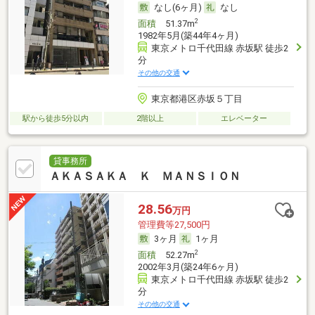
なし(6ヶ月)
なし
2
面積
51.37m
1982年5月(築44年4ヶ月)
東京メトロ千代田線 赤坂駅 徒歩2
分
その他の交通
東京都港区赤坂５丁目
駅から徒歩5分以内
2階以上
エレベーター
貸事務所
ＡＫＡＳＡＫＡ Ｋ ＭＡＮＳＩＯＮ
28.56
万円
管理費等27,500円
3ヶ月
1ヶ月
2
面積
52.27m
2002年3月(築24年6ヶ月)
東京メトロ千代田線 赤坂駅 徒歩2
分
その他の交通