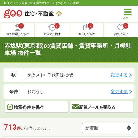
NTTグループ運営の不動産総合サイト goo住宅・不動産
1
0
0
0
最近検索した条件
最近見た物件
保存した条件
お気に入り
赤坂駅(東京都)の賃貸店舗・賃貸事務所・月極駐
車場 物件一覧
駅
変更する
東京メトロ千代田線/赤坂
条件
変更する
指定なし
検索条件を保存
新着メールを受取る
713
件
が該当しました。