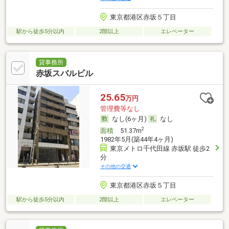
東京都港区赤坂５丁目
駅から徒歩5分以内
2階以上
エレベーター
貸事務所
赤坂スバルビル
25.65
万円
管理費等なし
なし(6ヶ月)
なし
2
面積
51.37m
1982年5月(築44年4ヶ月)
東京メトロ千代田線 赤坂駅 徒歩2
分
その他の交通
東京都港区赤坂５丁目
駅から徒歩5分以内
2階以上
エレベーター