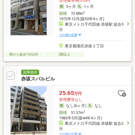
管理費等48,510円
5ヶ月
1ヶ月
2
面積
72.89m
1972年12月(築53年9ヶ月)
東京メトロ千代田線 赤坂駅 徒歩5
分
その他の交通
東京都港区赤坂２丁目
駅から徒歩1分以内
2階以上
貸事務所
赤坂スバルビル
25.65
万円
管理費等なし
なし(6ヶ月)
なし
2
面積
51.37m
1982年5月(築44年4ヶ月)
東京メトロ千代田線 赤坂駅 徒歩2
分
その他の交通