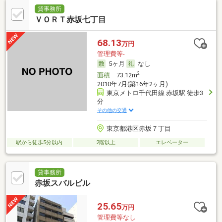
貸事務所
ＶＯＲＴ赤坂七丁目
68.13
万円
管理費等-
5ヶ月
なし
2
面積
73.12m
2010年7月(築16年2ヶ月)
東京メトロ千代田線 赤坂駅 徒歩3
分
その他の交通
東京都港区赤坂７丁目
駅から徒歩5分以内
2階以上
エレベーター
貸事務所
赤坂スバルビル
25.65
万円
管理費等なし