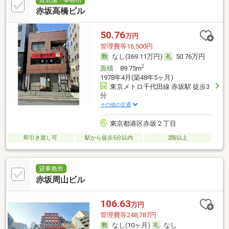
貸店舗・事務所
赤坂高橋ビル
50.76
万円
管理費等16,500円
なし(369.11万円)
50.76万円
2
面積
89.75m
1978年4月(築48年5ヶ月)
東京メトロ千代田線 赤坂駅 徒歩3
分
その他の交通
東京都港区赤坂２丁目
即引き渡し可
駅から徒歩5分以内
2階以上
貸事務所
赤坂周山ビル
106.63
万円
管理費等248,787円
なし(10ヶ月)
なし