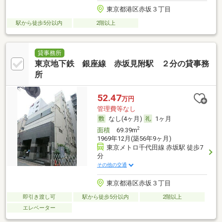
東京都港区赤坂３丁目
駅から徒歩5分以内
2階以上
貸事務所
東京地下鉄 銀座線 赤坂見附駅 ２分の貸事務
所
52.47
万円
管理費等なし
なし(4ヶ月)
1ヶ月
2
面積
69.39m
1969年12月(築56年9ヶ月)
東京メトロ千代田線 赤坂駅 徒歩7
分
その他の交通
東京都港区赤坂３丁目
即引き渡し可
駅から徒歩5分以内
2階以上
エレベーター