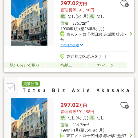
297.02
万円
管理費等391,198円
なし(6ヶ月)
なし
2
面積
336.72m
1990年1月(築36年8ヶ月)
東京メトロ千代田線 赤坂駅 徒歩7
分
その他の交通
東京都港区赤坂３丁目
駅から徒歩5分以内
2階以上
エレベーター
貸事務所
Ｔｏｔｓｕ Ｂｉｚ Ａｘｉｓ Ａｋａｓａｋａ
297.02
万円
管理費等391,198円
なし(6ヶ月)
なし
2
面積
336.72m
1990年1月(築36年8ヶ月)
東京メトロ千代田線 赤坂駅 徒歩7