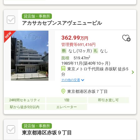
貸店舗・事務所
アカサカセブンスアヴェニュービル
362.99
万円
管理費等691,416円
なし(12ヶ月)
なし
2
面積
519.47m
1985年11月(築40年10ヶ月)
東京メトロ千代田線 赤坂駅 徒歩5
分
その他の交通
東京都港区赤坂７丁目
24時間セキュリティ
1階
即引き渡し可
駅から徒歩5分以内
エレベーター
貸店舗・事務所
東京都港区赤坂９丁目