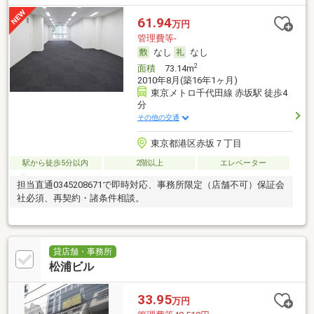
61.94
万円
管理費等-
なし
なし
2
面積
73.14m
2010年8月(築16年1ヶ月)
東京メトロ千代田線 赤坂駅 徒歩4
分
その他の交通
東京都港区赤坂７丁目
駅から徒歩5分以内
2階以上
エレベーター
担当直通0345208671で即時対応、事務所限定（店舗不可）保証会
社必須、再契約・諸条件相談。
貸店舗・事務所
松浦ビル
33.95
万円