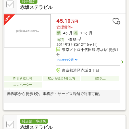
貸事務所
赤坂ステラビル
45.10
万円
管理費等-
4ヶ月
1.1ヶ月
2
面積
45.83m
2014年3月(築12年6ヶ月)
東京メトロ千代田線 赤坂駅 徒歩1
分
その他の交通
東京都港区赤坂３丁目
即引き渡し可
駅から徒歩1分以内
2階以上
エレベーター
赤坂駅から徒歩1分。事務所・サービス店舗で利用可能。
貸店舗・事務所
赤坂ステラビル