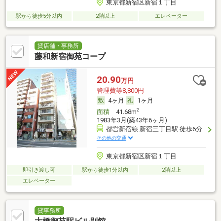
東京都新宿区新宿１丁目
駅から徒歩5分以内
2階以上
エレベーター
貸店舗・事務所
藤和新宿御苑コープ
20.90
万円
管理費等8,800円
4ヶ月
1ヶ月
2
面積
41.68m
1983年3月(築43年6ヶ月)
都営新宿線 新宿三丁目駅 徒歩6分
その他の交通
東京都新宿区新宿１丁目
即引き渡し可
駅から徒歩1分以内
2階以上
エレベーター
貸事務所