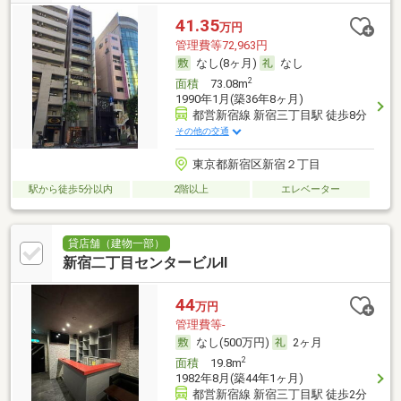
41.35
万円
管理費等72,963円
なし(8ヶ月)
なし
2
面積
73.08m
1990年1月(築36年8ヶ月)
都営新宿線 新宿三丁目駅 徒歩8分
その他の交通
東京都新宿区新宿２丁目
駅から徒歩5分以内
2階以上
エレベーター
貸店舗（建物一部）
新宿二丁目センタービルⅡ
44
万円
管理費等-
なし(500万円)
2ヶ月
2
面積
19.8m
1982年8月(築44年1ヶ月)
都営新宿線 新宿三丁目駅 徒歩2分