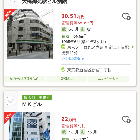
大橋御苑駅ビル別館
30.51
万円
管理費等65,392円
6ヶ月
なし
2
面積
65.5m
1985年6月(築41年3ヶ月)
東京メトロ丸ノ内線 新宿三丁目駅
徒歩13分
その他の交通
東京都新宿区新宿１丁目
駅から徒歩5分以内
2階以上
エレベーター
貸店舗・事務所
ＭＫビル
22
万円
管理費等なし
4ヶ月
2ヶ月
2
面積
24.07m