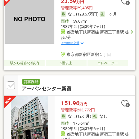
23.59
万円
管理費等29,485円
なし(128.67万円)
1ヶ月
2
面積
59.07m
1987年2月(築39年7ヶ月)
都営地下鉄新宿線 新宿三丁目駅 徒
歩7分
その他の交通
東京都新宿区新宿１丁目
駅から徒歩5分以内
2階以上
エレベーター
貸事務所
アーバンセンター新宿
151.96
万円
管理費等233,772円
なし(12ヶ月)
なし
2
面積
175.64m
1989年3月(築37年6ヶ月)
都営地下鉄新宿線 新宿三丁目駅 徒