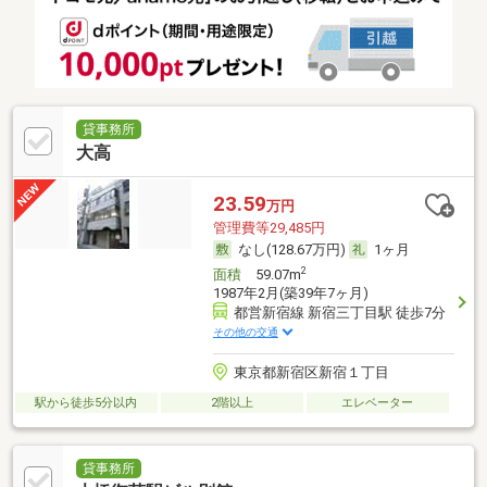
貸事務所
大高
23.59
万円
管理費等29,485円
なし(128.67万円)
1ヶ月
2
面積
59.07m
1987年2月(築39年7ヶ月)
都営新宿線 新宿三丁目駅 徒歩7分
その他の交通
東京都新宿区新宿１丁目
駅から徒歩5分以内
2階以上
エレベーター
貸事務所