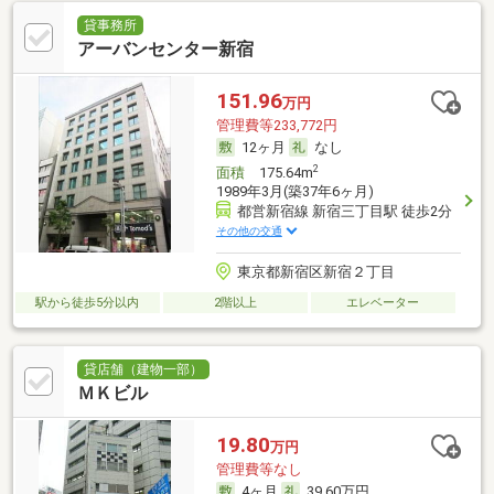
貸事務所
アーバンセンター新宿
151.96
万円
管理費等233,772円
12ヶ月
なし
2
面積
175.64m
1989年3月(築37年6ヶ月)
都営新宿線 新宿三丁目駅 徒歩2分
その他の交通
東京都新宿区新宿２丁目
駅から徒歩5分以内
2階以上
エレベーター
貸店舗（建物一部）
ＭＫビル
19.80
万円
管理費等なし
4ヶ月
39.60万円