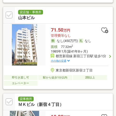
貸店舗・事務所
山本ビル
71.50
万円
管理費等なし
なし(450万円)
なし
2
面積
77.32m
1985年1月(築41年8ヶ月)
都営新宿線 新宿三丁目駅 徒歩1分
その他の交通
東京都新宿区新宿２丁目
即引き渡し可
駅から徒歩1分以内
2階以上
エレベーター
貸事務所
ＭＫビル（新宿４丁目）