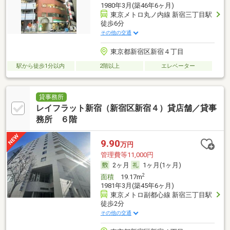
1980年3月(築46年6ヶ月)
東京メトロ丸ノ内線 新宿三丁目駅
徒歩6分
その他の交通
東京都新宿区新宿４丁目
駅から徒歩1分以内
2階以上
エレベーター
貸事務所
レイフラット新宿（新宿区新宿４）貸店舗／貸事
務所 ６階
9.90
万円
管理費等11,000円
2ヶ月
1ヶ月(1ヶ月)
2
面積
19.17m
1981年3月(築45年6ヶ月)
東京メトロ副都心線 新宿三丁目駅
徒歩2分
その他の交通