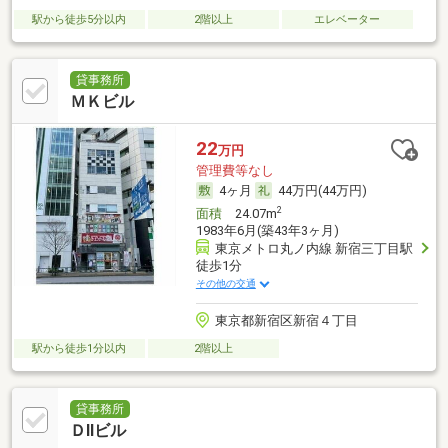
駅から徒歩5分以内
2階以上
エレベーター
貸事務所
ＭＫビル
22
万円
管理費等なし
4ヶ月
44万円(44万円)
2
面積
24.07m
1983年6月(築43年3ヶ月)
東京メトロ丸ノ内線 新宿三丁目駅
徒歩1分
その他の交通
東京都新宿区新宿４丁目
駅から徒歩1分以内
2階以上
貸事務所
ＤⅡビル