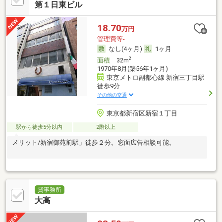
第１日東ビル
18.70
万円
管理費等-
なし(4ヶ月)
1ヶ月
2
面積
32m
1970年8月(築56年1ヶ月)
東京メトロ副都心線 新宿三丁目駅
徒歩9分
その他の交通
東京都新宿区新宿１丁目
駅から徒歩5分以内
2階以上
メリット/新宿御苑前駅」徒歩２分。窓面広告相談可能。
貸事務所
大高