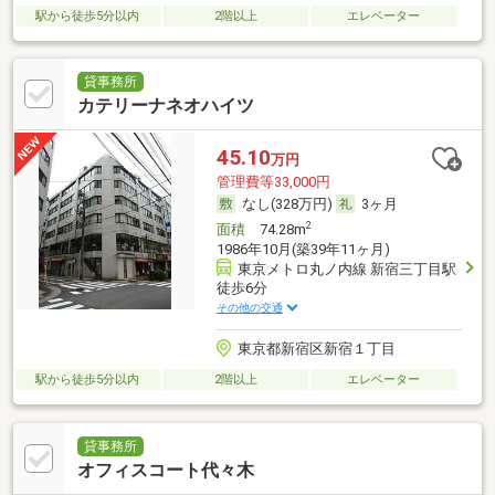
駅から徒歩5分以内
2階以上
エレベーター
貸事務所
カテリーナネオハイツ
45.10
万円
管理費等33,000円
なし(328万円)
3ヶ月
2
面積
74.28m
1986年10月(築39年11ヶ月)
東京メトロ丸ノ内線 新宿三丁目駅
徒歩6分
その他の交通
東京都新宿区新宿１丁目
駅から徒歩5分以内
2階以上
エレベーター
貸事務所
オフィスコート代々木