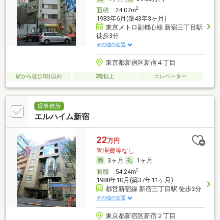
2
面積
24.07m
1983年6月(築43年3ヶ月)
東京メトロ副都心線 新宿三丁目駅
徒歩3分
その他の交通
東京都新宿区新宿４丁目
駅から徒歩5分以内
2階以上
エレベーター
貸事務所
エルハイム新宿
22
万円
管理費等なし
3ヶ月
1ヶ月
2
面積
54.24m
1988年10月(築37年11ヶ月)
都営新宿線 新宿三丁目駅 徒歩3分
その他の交通
東京都新宿区新宿２丁目