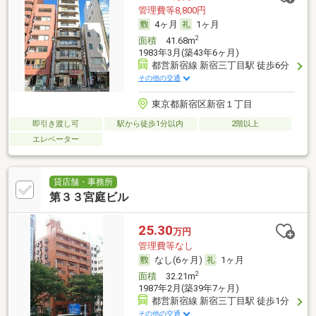
管理費等8,800円
4ヶ月
1ヶ月
2
面積
41.68m
1983年3月(築43年6ヶ月)
都営新宿線 新宿三丁目駅 徒歩6分
その他の交通
東京都新宿区新宿１丁目
即引き渡し可
駅から徒歩1分以内
2階以上
エレベーター
貸店舗・事務所
第３３宮庭ビル
25.30
万円
管理費等なし
なし(6ヶ月)
1ヶ月
2
面積
32.21m
1987年2月(築39年7ヶ月)
都営新宿線 新宿三丁目駅 徒歩1分
その他の交通