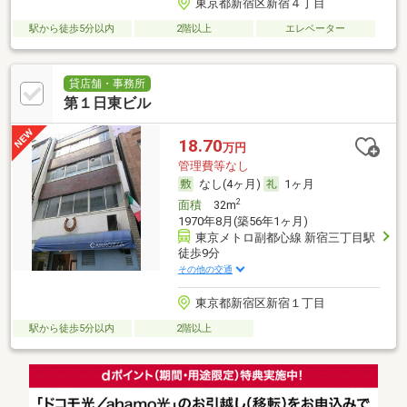
東京都新宿区新宿４丁目
駅から徒歩5分以内
2階以上
エレベーター
貸店舗・事務所
第１日東ビル
18.70
万円
管理費等なし
なし(4ヶ月)
1ヶ月
2
面積
32m
1970年8月(築56年1ヶ月)
東京メトロ副都心線 新宿三丁目駅
徒歩9分
その他の交通
東京都新宿区新宿１丁目
駅から徒歩5分以内
2階以上