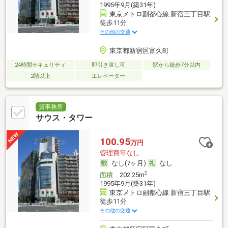
1995年9月(築31年)
東京メトロ副都心線 新宿三丁目駅
徒歩11分
その他の交通
東京都新宿区富久町
24時間セキュリティ
即引き渡し可
駅から徒歩7分以内
2階以上
エレベーター
貸事務所
サウス・タワー
100.95
万円
管理費等なし
なし(7ヶ月)
なし
2
面積
202.25m
1995年9月(築31年)
東京メトロ副都心線 新宿三丁目駅
徒歩11分
その他の交通