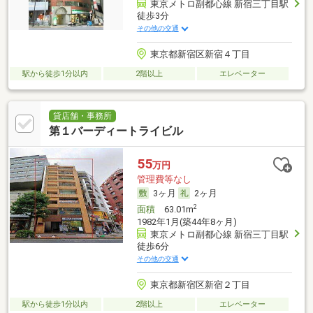
東京メトロ副都心線 新宿三丁目駅
徒歩3分
その他の交通
東京都新宿区新宿４丁目
駅から徒歩1分以内
2階以上
エレベーター
貸店舗・事務所
第１バーディートライビル
55
万円
管理費等なし
3ヶ月
2ヶ月
2
面積
63.01m
1982年1月(築44年8ヶ月)
東京メトロ副都心線 新宿三丁目駅
徒歩6分
その他の交通
東京都新宿区新宿２丁目
駅から徒歩1分以内
2階以上
エレベーター