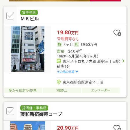
貸事務所
ＭＫビル
19.80
万円
管理費等なし
4ヶ月
39.60万円
2
面積
24.07m
1983年6月(築43年3ヶ月)
東京メトロ丸ノ内線 新宿三丁目駅
徒歩1分
その他の交通
東京都新宿区新宿４丁目
駅から徒歩1分以内
2階以上
エレベーター
貸店舗・事務所
藤和新宿御苑コープ
20.90
万円