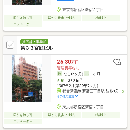
東京都新宿区新宿２丁目
即引き渡し可
駅から徒歩1分以内
2階以上
エレベーター
貸店舗・事務所
第３３宮庭ビル
25.30
万円
管理費等なし
なし(6ヶ月)
1ヶ月
2
面積
32.21m
1987年2月(築39年7ヶ月)
都営新宿線 新宿三丁目駅 徒歩1分
その他の交通
東京都新宿区新宿２丁目
即引き渡し可
駅から徒歩1分以内
2階以上
エレベーター