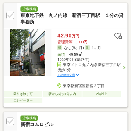
貸事務所
東京地下鉄 丸ノ内線 新宿三丁目駅 １分の貸
事務所
42.90
万円
管理費等33,000円
なし(8ヶ月)
1ヶ月
2
面積
49.59m
1969年9月(築57年)
東京メトロ丸ノ内線 新宿三丁目駅
徒歩1分
その他の交通
東京都新宿区新宿３丁目
即引き渡し可
駅から徒歩1分以内
2階以上
エレベーター
貸事務所
新宿コムロビル