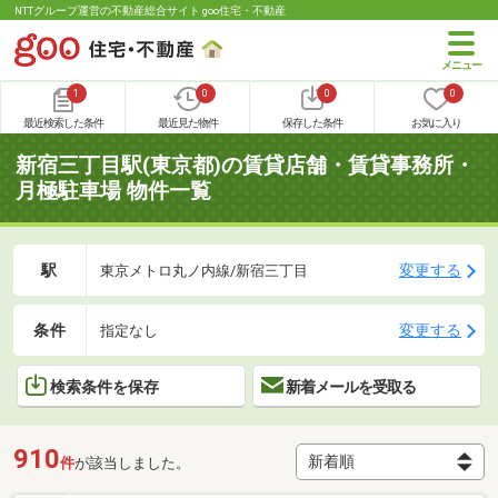
NTTグループ運営の不動産総合サイト goo住宅・不動産
1
0
0
0
最近検索した条件
最近見た物件
保存した条件
お気に入り
新宿三丁目駅(東京都)の賃貸店舗・賃貸事務所・
月極駐車場 物件一覧
駅
変更する
東京メトロ丸ノ内線/新宿三丁目
条件
変更する
指定なし
検索条件を保存
新着メールを受取る
910
件
が該当しました。