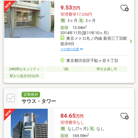
9.53
万円
管理費等17,336円
3ヶ月
2ヶ月
2
面積
13.04m
2014年11月(築11年10ヶ月)
東京メトロ丸ノ内線 新宿三丁目駅
徒歩6分
その他の交通
東京都渋谷区千駄ヶ谷５丁目
24時間セキュリティ
1階
即引き渡し可
駅から徒歩5分以内
貸事務所
サウス・タワー
84.65
万円
管理費等なし
なし(7ヶ月)
なし
2
面積
169.59m