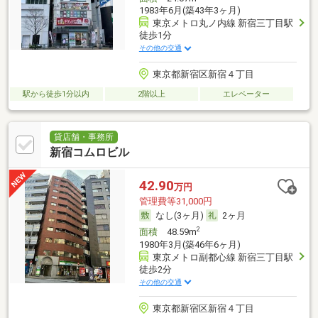
1983年6月(築43年3ヶ月)
東京メトロ丸ノ内線 新宿三丁目駅
徒歩1分
その他の交通
東京都新宿区新宿４丁目
駅から徒歩1分以内
2階以上
エレベーター
貸店舗・事務所
新宿コムロビル
42.90
万円
管理費等31,000円
なし(3ヶ月)
2ヶ月
2
面積
48.59m
1980年3月(築46年6ヶ月)
東京メトロ副都心線 新宿三丁目駅
徒歩2分
その他の交通
東京都新宿区新宿４丁目