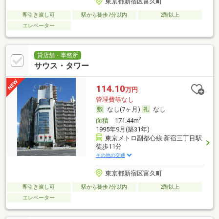
東京都新宿区富久町
即引き渡し可
駅から徒歩7分以内
2階以上
エレベーター
貸店舗・事務所
サウス・タワー
114.10
万円
管理費等なし
なし(7ヶ月)
なし
2
面積
171.44m
1995年9月(築31年)
東京メトロ副都心線 新宿三丁目駅
徒歩11分
その他の交通
東京都新宿区富久町
即引き渡し可
駅から徒歩7分以内
2階以上
エレベーター