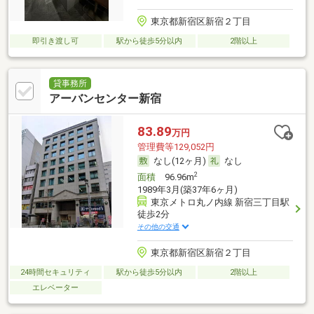
東京都新宿区新宿２丁目
即引き渡し可
駅から徒歩5分以内
2階以上
貸事務所
アーバンセンター新宿
83.89
万円
管理費等129,052円
なし(12ヶ月)
なし
2
面積
96.96m
1989年3月(築37年6ヶ月)
東京メトロ丸ノ内線 新宿三丁目駅
徒歩2分
その他の交通
東京都新宿区新宿２丁目
24時間セキュリティ
駅から徒歩5分以内
2階以上
エレベーター