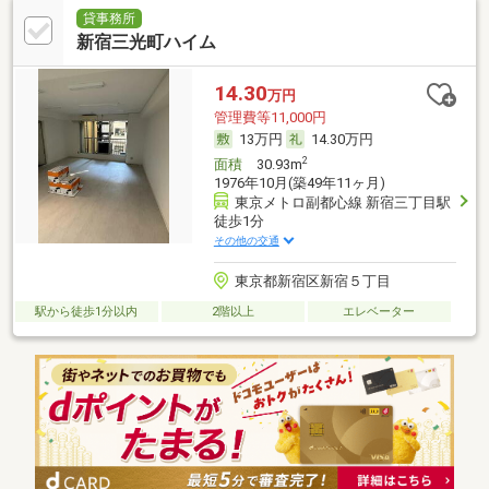
貸事務所
新宿三光町ハイム
14.30
万円
管理費等11,000円
13万円
14.30万円
2
面積
30.93m
1976年10月(築49年11ヶ月)
東京メトロ副都心線 新宿三丁目駅
徒歩1分
その他の交通
東京都新宿区新宿５丁目
駅から徒歩1分以内
2階以上
エレベーター