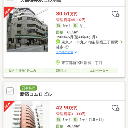
大橋御苑駅ビル別館
30.51
万円
管理費等65,392円
6ヶ月
なし
2
面積
65.5m
1985年6月(築41年3ヶ月)
東京メトロ丸ノ内線 新宿三丁目駅
徒歩9分
その他の交通
東京都新宿区新宿１丁目
駅から徒歩1分以内
2階以上
エレベーター
貸事務所
新宿コムロビル
42.90
万円
管理費等31,000円
3ヶ月
2ヶ月(1.5ヶ月)
2
面積
48.59m