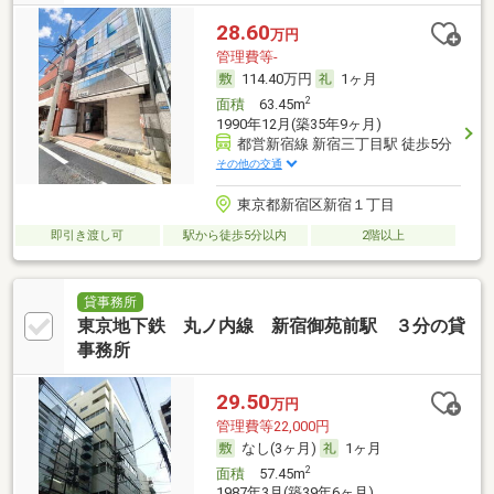
28.60
万円
管理費等-
114.40万円
1ヶ月
2
面積
63.45m
1990年12月(築35年9ヶ月)
都営新宿線 新宿三丁目駅 徒歩5分
その他の交通
東京都新宿区新宿１丁目
即引き渡し可
駅から徒歩5分以内
2階以上
貸事務所
東京地下鉄 丸ノ内線 新宿御苑前駅 ３分の貸
事務所
29.50
万円
管理費等22,000円
なし(3ヶ月)
1ヶ月
2
面積
57.45m
1987年3月(築39年6ヶ月)