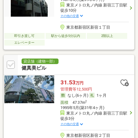
東京メトロ丸ノ内線 新宿三丁目駅
徒歩10分
その他の交通
東京都新宿区新宿１丁目
即引き渡し可
駅から徒歩5分以内
2階以上
エレベーター
貸店舗（建物一部）
健真美ビル
31.53
万円
管理費等12,500円
なし(6ヶ月)
1ヶ月
2
面積
47.37m
1995年5月(築31年4ヶ月)
東京メトロ丸ノ内線 新宿三丁目駅
徒歩3分
その他の交通
東京都新宿区新宿２丁目