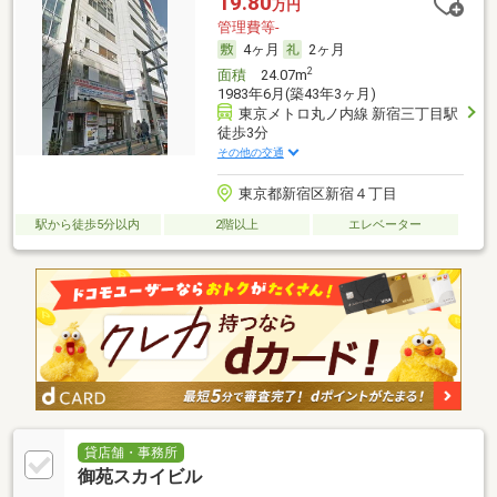
19.80
万円
管理費等-
4ヶ月
2ヶ月
2
面積
24.07m
1983年6月(築43年3ヶ月)
東京メトロ丸ノ内線 新宿三丁目駅
徒歩3分
その他の交通
東京都新宿区新宿４丁目
駅から徒歩5分以内
2階以上
エレベーター
貸店舗・事務所
御苑スカイビル