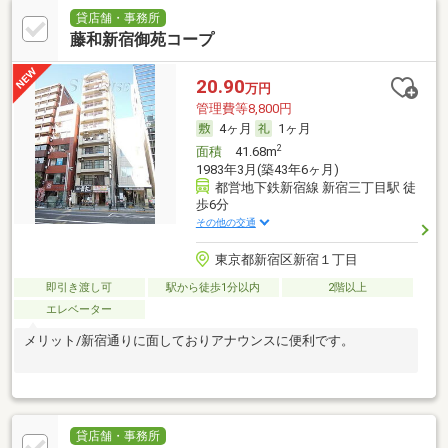
貸店舗・事務所
藤和新宿御苑コープ
20.90
万円
管理費等8,800円
4ヶ月
1ヶ月
2
面積
41.68m
1983年3月(築43年6ヶ月)
都営地下鉄新宿線 新宿三丁目駅 徒
歩6分
その他の交通
東京都新宿区新宿１丁目
即引き渡し可
駅から徒歩1分以内
2階以上
エレベーター
メリット/新宿通りに面しておりアナウンスに便利です。
貸店舗・事務所