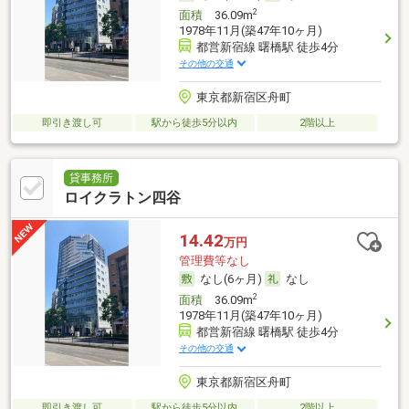
2
面積
36.09m
1978年11月(築47年10ヶ月)
都営新宿線 曙橋駅 徒歩4分
その他の交通
東京都新宿区舟町
即引き渡し可
駅から徒歩5分以内
2階以上
貸事務所
ロイクラトン四谷
14.42
万円
管理費等なし
なし(6ヶ月)
なし
2
面積
36.09m
1978年11月(築47年10ヶ月)
都営新宿線 曙橋駅 徒歩4分
その他の交通
東京都新宿区舟町
即引き渡し可
駅から徒歩5分以内
2階以上