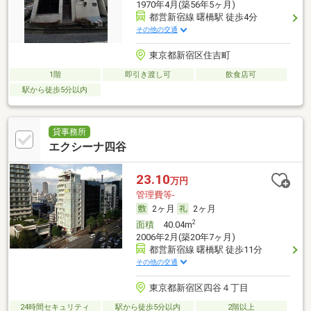
1970年4月(築56年5ヶ月)
都営新宿線 曙橋駅 徒歩4分
その他の交通
東京都新宿区住吉町
1階
即引き渡し可
飲食店可
駅から徒歩5分以内
貸事務所
エクシーナ四谷
23.10
万円
管理費等-
2ヶ月
2ヶ月
2
面積
40.04m
2006年2月(築20年7ヶ月)
都営新宿線 曙橋駅 徒歩11分
その他の交通
東京都新宿区四谷４丁目
24時間セキュリティ
駅から徒歩5分以内
2階以上