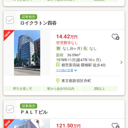
貸事務所
ロイクラトン四谷
14.42
万円
管理費等なし
なし(6ヶ月)
なし
2
面積
36.09m
1978年11月(築47年10ヶ月)
都営新宿線 曙橋駅 徒歩4分
その他の交通
東京都新宿区舟町
即引き渡し可
駅から徒歩5分以内
2階以上
貸事務所
ＰＡＬＴビル
121.50
万円