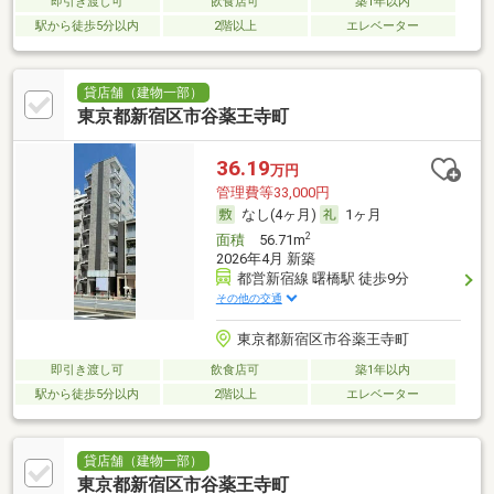
即引き渡し可
飲食店可
築1年以内
駅から徒歩5分以内
2階以上
エレベーター
貸店舗（建物一部）
東京都新宿区市谷薬王寺町
36.19
万円
管理費等33,000円
なし(4ヶ月)
1ヶ月
2
面積
56.71m
2026年4月 新築
都営新宿線 曙橋駅 徒歩9分
その他の交通
東京都新宿区市谷薬王寺町
即引き渡し可
飲食店可
築1年以内
駅から徒歩5分以内
2階以上
エレベーター
貸店舗（建物一部）
東京都新宿区市谷薬王寺町