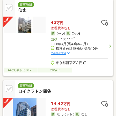
貸事務所
仙丈
43
万円
管理費等なし
5ヶ月
2ヶ月
2
面積
106.11m
1986年4月(築40年5ヶ月)
都営新宿線 曙橋駅 徒歩10分
その他の交通
東京都新宿区左門町
駅から徒歩5分以内
2階以上
貸事務所
ロイクラトン四谷
14.42
万円
管理費等なし
なし(6ヶ月)
なし