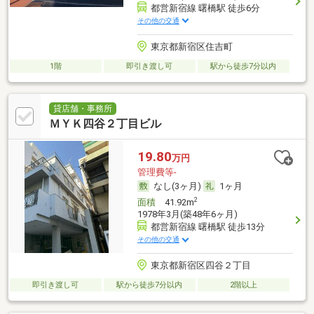
都営新宿線 曙橋駅 徒歩6分
その他の交通
東京都新宿区住吉町
1階
即引き渡し可
駅から徒歩7分以内
貸店舗・事務所
ＭＹＫ四谷２丁目ビル
19.80
万円
管理費等-
なし(3ヶ月)
1ヶ月
2
面積
41.92m
1978年3月(築48年6ヶ月)
都営新宿線 曙橋駅 徒歩13分
その他の交通
東京都新宿区四谷２丁目
即引き渡し可
駅から徒歩7分以内
2階以上