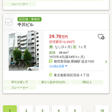
エレベーター
貸店舗・事務所
中川ビル
29.70
万円
管理費等16,500円
なし(3ヶ月)
1ヶ月
2
面積
48.6m
1972年4月(築54年5ヶ月)
都営新宿線 曙橋駅 徒歩10分
その他の交通
東京都新宿区四谷４丁目
即引き渡し可
駅から徒歩5分以内
2階以上
エレベーター
…
1
2
3
4
5
10