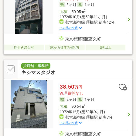
3ヶ月
1ヶ月
2
面積
50.05m
1972年10月(築53年11ヶ月)
都営新宿線 曙橋駅 徒歩12分
その他の交通
東京都新宿区富久町
即引き渡し可
駅から徒歩7分以内
2階以上
貸店舗・事務所
キジマスタジオ
38.50
万円
管理費等なし
2ヶ月
1ヶ月
2
面積
90.64m
1972年12月(築53年9ヶ月)
都営新宿線 曙橋駅 徒歩7分
その他の交通
東京都新宿区富久町