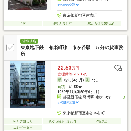
その他の交通
東京都新宿区住吉町
1階
即引き渡し可
駅から徒歩5分以内
貸事務所
東京地下鉄 有楽町線 市ヶ谷駅 ５分の貸事務
所
22.53
万円
管理費等51,205円
なし(4ヶ月)
なし
2
面積
61.55m
1968年3月(築58年6ヶ月)
都営新宿線 曙橋駅 徒歩10分
その他の交通
東京都新宿区市谷本村町
即引き渡し可
駅から徒歩5分以内
2階以上
エレベーター