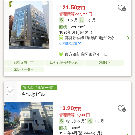
121.50
万円
管理費等227,799円
10ヶ月
1ヶ月
2
面積
228.2m
1986年9月(築40年)
都営新宿線 曙橋駅 徒歩12分
その他の交通
東京都新宿区四谷４丁目
即引き渡し可
駅から徒歩5分以内
2階以上
エレベーター
貸店舗（建物一部）
さつきビル
13.20
万円
管理費等16,500円
なし(5ヶ月)
1ヶ月
2
面積
35m
1970年4月(築56年5ヶ月)