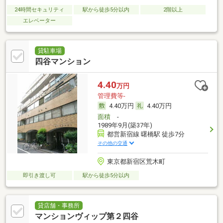
24時間セキュリティ
駅から徒歩5分以内
2階以上
エレベーター
貸駐車場
四谷マンション
4.40
万円
管理費等-
4.40万円
4.40万円
面積
-
1989年9月(築37年)
都営新宿線 曙橋駅 徒歩7分
その他の交通
東京都新宿区荒木町
即引き渡し可
駅から徒歩5分以内
貸店舗・事務所
マンションヴィップ第２四谷