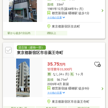
2
面積
33m
1981年12月(築44年9ヶ月)
都営新宿線 曙橋駅 徒歩1分
その他の交通
東京都新宿区住吉町
駅から徒歩1分以内
2階以上
貸店舗（建物一部）
東京都新宿区市谷薬王寺町
35.75
万円
管理費等33,000円
なし(4ヶ月)
1ヶ月
2
面積
56.71m
2026年4月 新築
都営新宿線 曙橋駅 徒歩9分
その他の交通
東京都新宿区市谷薬王寺町