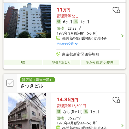
11
万円
管理費等なし
6ヶ月
1ヶ月
2
面積
23.33m
1978年3月(築48年6ヶ月)
都営新宿線 曙橋駅 徒歩4分
その他の交通
東京都新宿区四谷坂町
1階
即引き渡し可
駅から徒歩5分以内
貸店舗（建物一部）
さつきビル
14.85
万円
管理費等16,500円
なし(5ヶ月)
1ヶ月
2
面積
35.27m
1970年4月(築56年5ヶ月)
都営新宿線 曙橋駅 徒歩4分