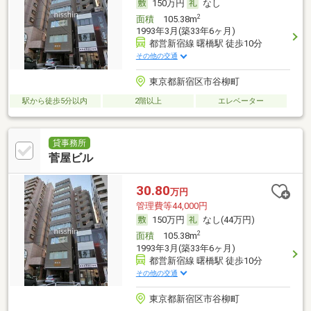
150万円
なし
2
面積
105.38m
1993年3月(築33年6ヶ月)
都営新宿線 曙橋駅 徒歩10分
その他の交通
東京都新宿区市谷柳町
駅から徒歩5分以内
2階以上
エレベーター
貸事務所
菅屋ビル
30.80
万円
管理費等44,000円
150万円
なし(44万円)
2
面積
105.38m
1993年3月(築33年6ヶ月)
都営新宿線 曙橋駅 徒歩10分
その他の交通
東京都新宿区市谷柳町