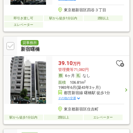
東京都新宿区四谷３丁目
即引き渡し可
駅から徒歩1分以内
2階以上
エレベーター
貸事務所
新宿曙橋
39.10
万円
管理費等71,082円
6ヶ月
なし
2
面積
106.81m
1983年6月(築43年3ヶ月)
都営新宿線 曙橋駅 徒歩1分
その他の交通
東京都新宿区住吉町
駅から徒歩1分以内
2階以上
エレベーター