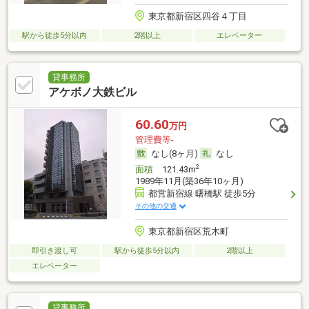
東京都新宿区四谷４丁目
駅から徒歩5分以内
2階以上
エレベーター
貸事務所
アケボノ大鉄ビル
60.60
万円
管理費等-
なし(8ヶ月)
なし
2
面積
121.43m
1989年11月(築36年10ヶ月)
都営新宿線 曙橋駅 徒歩5分
その他の交通
東京都新宿区荒木町
即引き渡し可
駅から徒歩5分以内
2階以上
エレベーター
貸事務所