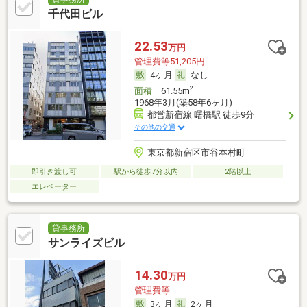
千代田ビル
22.53
万円
管理費等51,205円
4ヶ月
なし
2
面積
61.55m
1968年3月(築58年6ヶ月)
都営新宿線 曙橋駅 徒歩9分
その他の交通
東京都新宿区市谷本村町
即引き渡し可
駅から徒歩7分以内
2階以上
エレベーター
貸事務所
サンライズビル
14.30
万円
管理費等-
3ヶ月
2ヶ月