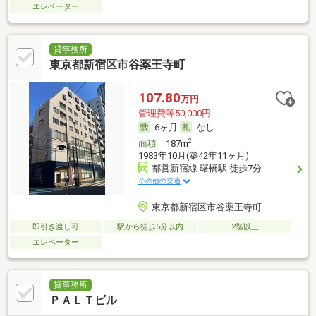
エレベーター
貸事務所
東京都新宿区市谷薬王寺町
107.80
万円
管理費等50,000円
6ヶ月
なし
2
面積
187m
1983年10月(築42年11ヶ月)
都営新宿線 曙橋駅 徒歩7分
その他の交通
東京都新宿区市谷薬王寺町
即引き渡し可
駅から徒歩5分以内
2階以上
エレベーター
貸事務所
ＰＡＬＴビル