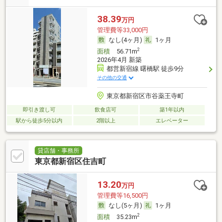
38.39
万円
管理費等33,000円
なし(4ヶ月)
1ヶ月
2
面積
56.71m
2026年4月 新築
都営新宿線 曙橋駅 徒歩9分
その他の交通
東京都新宿区市谷薬王寺町
即引き渡し可
飲食店可
築1年以内
駅から徒歩5分以内
2階以上
エレベーター
貸店舗・事務所
東京都新宿区住吉町
13.20
万円
管理費等16,500円
なし(5ヶ月)
1ヶ月
2
面積
35.23m