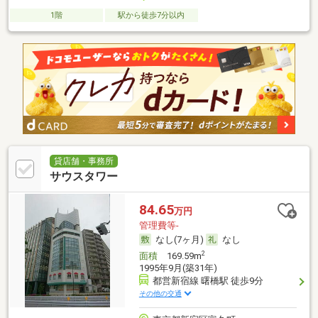
1階
駅から徒歩7分以内
貸店舗・事務所
サウスタワー
84.65
万円
管理費等-
なし(7ヶ月)
なし
2
面積
169.59m
1995年9月(築31年)
都営新宿線 曙橋駅 徒歩9分
その他の交通