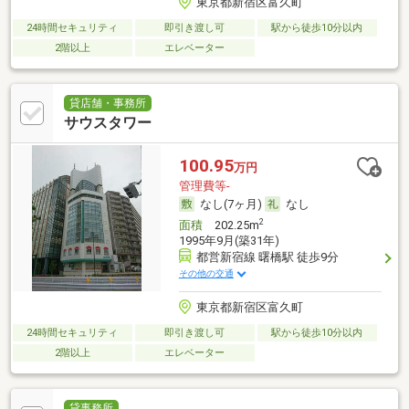
東京都新宿区富久町
24時間セキュリティ
即引き渡し可
駅から徒歩10分以内
2階以上
エレベーター
貸店舗・事務所
サウスタワー
100.95
万円
管理費等-
なし(7ヶ月)
なし
2
面積
202.25m
1995年9月(築31年)
都営新宿線 曙橋駅 徒歩9分
その他の交通
東京都新宿区富久町
24時間セキュリティ
即引き渡し可
駅から徒歩10分以内
2階以上
エレベーター
貸事務所