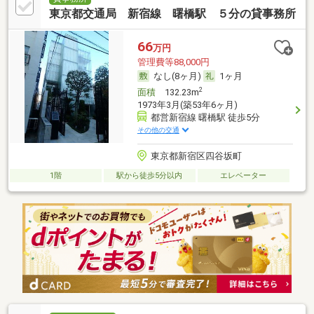
東京都交通局 新宿線 曙橋駅 ５分の貸事務所
66
万円
管理費等88,000円
なし(8ヶ月)
1ヶ月
2
面積
132.23m
1973年3月(築53年6ヶ月)
都営新宿線 曙橋駅 徒歩5分
その他の交通
東京都新宿区四谷坂町
1階
駅から徒歩5分以内
エレベーター