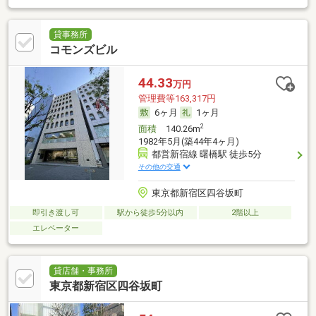
貸事務所
コモンズビル
44.33
万円
管理費等163,317円
6ヶ月
1ヶ月
2
面積
140.26m
1982年5月(築44年4ヶ月)
都営新宿線 曙橋駅 徒歩5分
その他の交通
東京都新宿区四谷坂町
即引き渡し可
駅から徒歩5分以内
2階以上
エレベーター
貸店舗・事務所
東京都新宿区四谷坂町