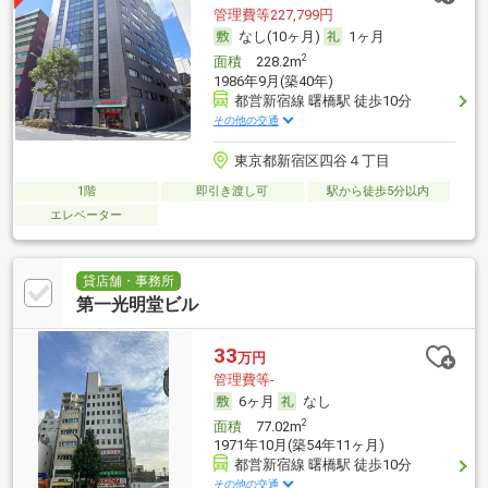
管理費等227,799円
なし(10ヶ月)
1ヶ月
2
面積
228.2m
1986年9月(築40年)
都営新宿線 曙橋駅 徒歩10分
その他の交通
東京都新宿区四谷４丁目
1階
即引き渡し可
駅から徒歩5分以内
エレベーター
貸店舗・事務所
第一光明堂ビル
33
万円
管理費等-
6ヶ月
なし
2
面積
77.02m
1971年10月(築54年11ヶ月)
都営新宿線 曙橋駅 徒歩10分
その他の交通