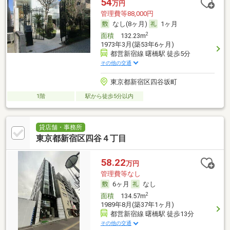
54
万円
管理費等88,000円
なし(8ヶ月)
1ヶ月
2
面積
132.23m
1973年3月(築53年6ヶ月)
都営新宿線 曙橋駅 徒歩5分
その他の交通
東京都新宿区四谷坂町
1階
駅から徒歩5分以内
貸店舗・事務所
東京都新宿区四谷４丁目
58.22
万円
管理費等なし
6ヶ月
なし
2
面積
134.57m
1989年8月(築37年1ヶ月)
都営新宿線 曙橋駅 徒歩13分
その他の交通