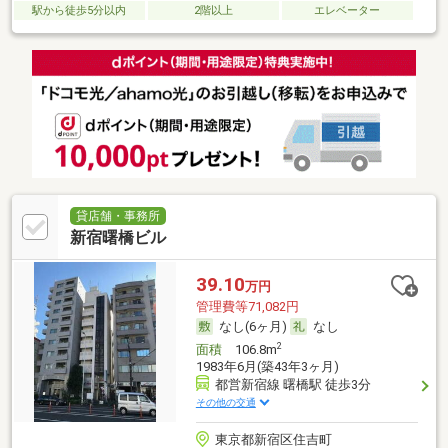
駅から徒歩5分以内
2階以上
エレベーター
貸店舗・事務所
新宿曙橋ビル
39.10
万円
管理費等71,082円
なし(6ヶ月)
なし
2
面積
106.8m
1983年6月(築43年3ヶ月)
都営新宿線 曙橋駅 徒歩3分
その他の交通
東京都新宿区住吉町