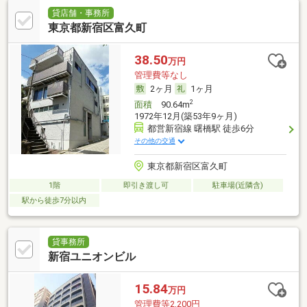
貸店舗・事務所
東京都新宿区富久町
38.50
万円
管理費等なし
2ヶ月
1ヶ月
2
面積
90.64m
1972年12月(築53年9ヶ月)
都営新宿線 曙橋駅 徒歩6分
その他の交通
東京都新宿区富久町
1階
即引き渡し可
駐車場(近隣含)
駅から徒歩7分以内
貸事務所
新宿ユニオンビル
15.84
万円
管理費等2,200円