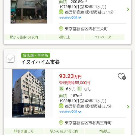
2
面積
200.89m
1973年10月(築52年11ヶ月)
都営新宿線 曙橋駅 徒歩11分
その他の交通
東京都新宿区四谷三栄町
駅から徒歩5分以内
2階以上
エレベーター
貸店舗・事務所
イヌイハイム市谷
93.23
万円
管理費等55,000円
6ヶ月
なし
2
面積
187m
1983年10月(築42年11ヶ月)
都営新宿線 曙橋駅 徒歩7分
その他の交通
東京都新宿区市谷薬王寺町
即引き渡し可
駅から徒歩5分以内
2階以上