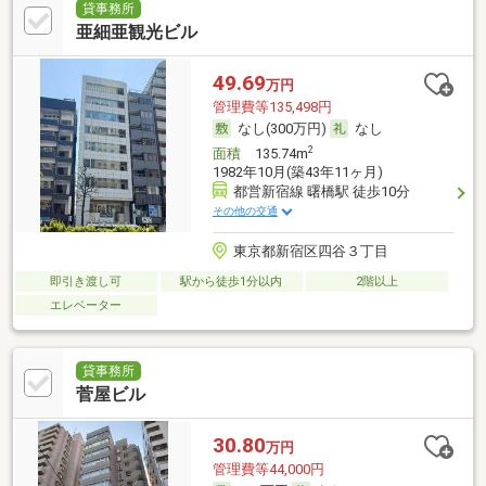
貸事務所
亜細亜観光ビル
49.69
万円
管理費等135,498円
なし(300万円)
なし
2
面積
135.74m
1982年10月(築43年11ヶ月)
都営新宿線 曙橋駅 徒歩10分
その他の交通
東京都新宿区四谷３丁目
即引き渡し可
駅から徒歩1分以内
2階以上
エレベーター
貸事務所
菅屋ビル
30.80
万円
管理費等44,000円