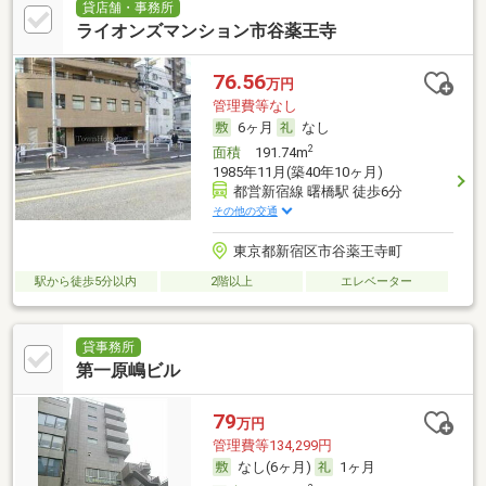
貸店舗・事務所
ライオンズマンション市谷薬王寺
76.56
万円
管理費等なし
6ヶ月
なし
2
面積
191.74m
1985年11月(築40年10ヶ月)
都営新宿線 曙橋駅 徒歩6分
その他の交通
東京都新宿区市谷薬王寺町
駅から徒歩5分以内
2階以上
エレベーター
貸事務所
第一原嶋ビル
79
万円
管理費等134,299円
なし(6ヶ月)
1ヶ月