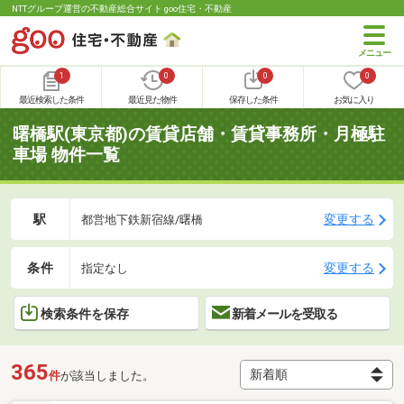
NTTグループ運営の不動産総合サイト goo住宅・不動産
1
0
0
0
最近検索した条件
最近見た物件
保存した条件
お気に入り
曙橋駅(東京都)の賃貸店舗・賃貸事務所・月極駐
車場 物件一覧
駅
変更する
都営地下鉄新宿線/曙橋
条件
変更する
指定なし
検索条件を保存
新着メールを受取る
365
件
が該当しました。