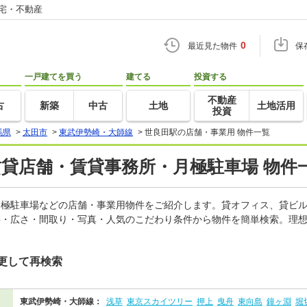
住宅・不動産
0
最近見た物件
保
一戸建てを買う
建てる
投資する
不動産
古
新築
中古
土地
土地活用
投資
馬県
>
太田市
>
東武伊勢崎・大師線
>
世良田駅の店舗・事業用 物件一覧
賃貸店舗・賃貸事務所・月極駐車場 物件
、月極駐車場などの店舗・事業用物件をご紹介します。貸オフィス、貸ビ
料・広さ・間取り・写真・人気のこだわり条件から物件を簡単検索。理想
更して再検索
東武伊勢崎・大師線：
浅草
東京スカイツリー
押上
曳舟
東向島
鐘ヶ淵
堀