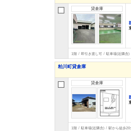
貸倉庫
1階
即引き渡し可
駐車場(近隣含)
粕川町貸倉庫
貸倉庫
1階
駐車場(近隣含)
駅から徒歩20