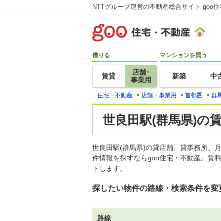
NTTグループ運営の不動産総合サイト goo
借りる
マンションを買う
店舗･
賃貸
新築
中
事業用
住宅・不動産
>
店舗・事業用
>
首都圏
>
群
世良田駅(群馬県)の
世良田駅(群馬県)の貸店舗、貸事務所
件情報を探すならgoo住宅・不動産。賃
トします。
探したい物件の路線・検索条件を変
路線