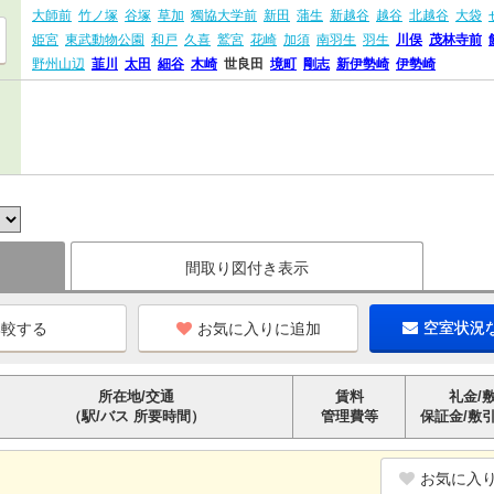
大師前
竹ノ塚
谷塚
草加
獨協大学前
新田
蒲生
新越谷
越谷
北越谷
大袋
姫宮
東武動物公園
和戸
久喜
鷲宮
花崎
加須
南羽生
羽生
川俣
茂林寺前
野州山辺
韮川
太田
細谷
木崎
世良田
境町
剛志
新伊勢崎
伊勢崎
間取り図付き表示
お気に入りに追加
空室状況
所在地/交通
賃料
礼金/
（駅/バス 所要時間）
管理費等
保証金/敷
お気に入