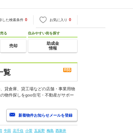
0
0
存した検索条件
お気に入り
売る
住みやすい街を探す
助成金
売却
情報
一覧
ル、貸倉庫、貸工場などの店舗・事業用物
の物件探しをgoo住宅・不動産がサポー
切
牛田
北千住
小菅
五反野
梅島
西新井