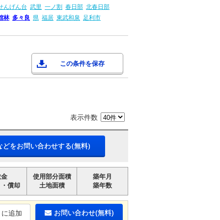
せんげん台
武里
一ノ割
春日部
北春日部
館林
多々良
県
福居
東武和泉
足利市
この条件を保存
表示件数
などをお問い合わせする(無料)
敷金
使用部分面積
築年月
引・償却
土地面積
築年数
お問い合わせ(無料)
りに追加