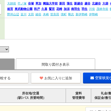
大師前
竹ノ塚
谷塚
草加
獨協大学前
新田
蒲生
新越谷
越谷
北越谷
大袋
姫宮
東武動物公園
和戸
久喜
鷲宮
花崎
加須
南羽生
羽生
川俣
茂林寺前
野州山辺
韮川
太田
細谷
木崎
世良田
境町
剛志
新伊勢崎
伊勢崎
間取り図付き表示
お気に入りに追加
空室状況
所在地/交通
賃料
礼金/
（駅/バス 所要時間）
管理費等
保証金/敷