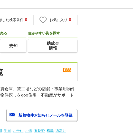
0
0
存した検索条件
お気に入り
売る
住みやすい街を探す
助成金
売却
情報
覧
、貸倉庫、貸工場などの店舗・事業用物件
物件探しをgoo住宅・不動産がサポート
切
牛田
北千住
小菅
五反野
梅島
西新井