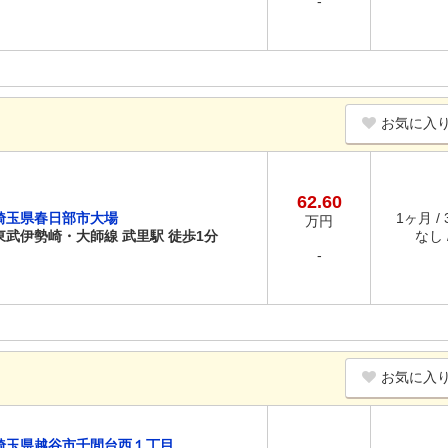
-
お気に入
62.60
埼玉県春日部市大場
1ヶ月 /
万円
東武伊勢崎・大師線 武里駅 徒歩1分
なし /
-
お気に入
埼玉県越谷市千間台西１丁目