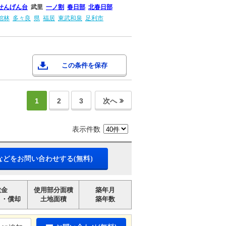
せんげん台
武里
一ノ割
春日部
北春日部
館林
多々良
県
福居
東武和泉
足利市
この条件を保存
1
2
3
次へ
表示件数
などをお問い合わせする(無料)
敷金
使用部分面積
築年月
引・償却
土地面積
築年数