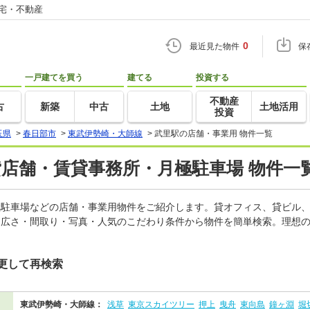
住宅・不動産
0
最近見た物件
保
一戸建てを買う
建てる
投資する
不動産
古
新築
中古
土地
土地活用
投資
玉県
>
春日部市
>
東武伊勢崎・大師線
>
武里駅の店舗・事業用 物件一覧
貸店舗・賃貸事務所・月極駐車場 物件一
月極駐車場などの店舗・事業用物件をご紹介します。貸オフィス、貸ビル
・広さ・間取り・写真・人気のこだわり条件から物件を簡単検索。理想の
更して再検索
東武伊勢崎・大師線：
浅草
東京スカイツリー
押上
曳舟
東向島
鐘ヶ淵
堀