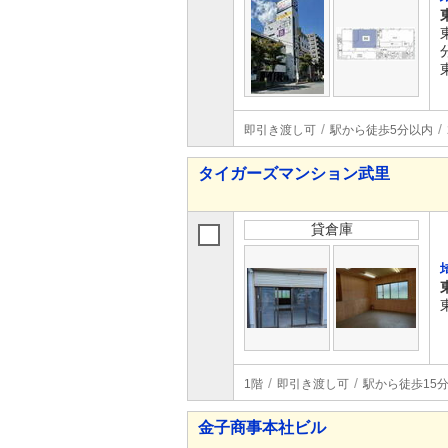
即引き渡し可
駅から徒歩5分以内
タイガーズマンション武里
貸倉庫
1階
即引き渡し可
駅から徒歩15
金子商事本社ビル