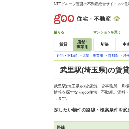
NTTグループ運営の不動産総合サイト goo
借りる
マンションを買う
店舗･
賃貸
新築
中
事業用
住宅・不動産
>
店舗・事業用
>
首都圏
>
埼
武里駅(埼玉県)の賃
武里駅(埼玉県)の貸店舗、貸事務所、
情報を探すならgoo住宅・不動産。賃料
します。
探したい物件の路線・検索条件を変
路線