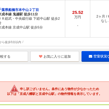
千葉県船橋市本中山２丁目
25.52
京成本線 鬼越駅 徒歩11分
2ヶ月 /
万円
ＪＲ総武・中央緩行線 下総中山駅 徒歩2
なし /
分
-
京成本線 京成中山駅 徒歩5分
から徒歩5分以内
お気に入りに追加
空室状況
申し訳ございません。条件にあう物件が少なかったため
以下は「京成八幡駅と京成中山駅」の物件情報を表示しています。