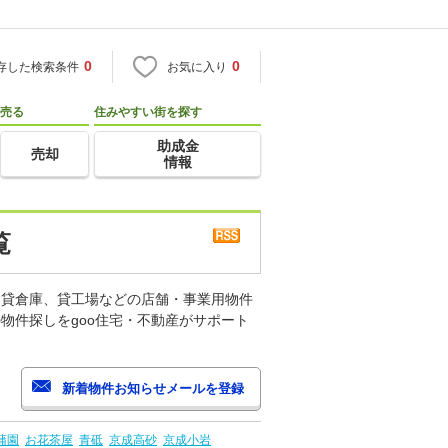
0
0
存した検索条件
お気に入り
売る
住みやすい街を探す
助成金
売却
情報
覧
、貸倉庫、貸工場などの店舗・事業用物件
物件探しをgoo住宅・不動産がサポート
蒲園
お花茶屋
青砥
京成高砂
京成小岩