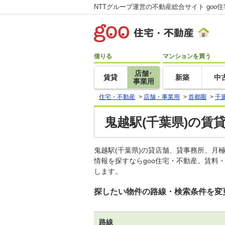
NTTグループ運営の不動産総合サイト goo
借りる
マンションを買う
店舗･
賃貸
新築
中
事業用
住宅・不動産
>
店舗・事業用
>
首都圏
>
千
鬼越駅(千葉県)の賃
鬼越駅(千葉県)の貸店舗、貸事務所、
情報を探すならgoo住宅・不動産。賃料
します。
探したい物件の路線・検索条件を変
路線