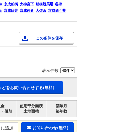
神
京成船橋
大神宮下
船橋競馬場
谷津
丘
京成臼井
京成佐倉
大佐倉
京成酒々井
この条件を保存
表示件数
などをお問い合わせする(無料)
敷金
使用部分面積
築年月
引・償却
土地面積
築年数
お問い合わせ(無料)
りに追加