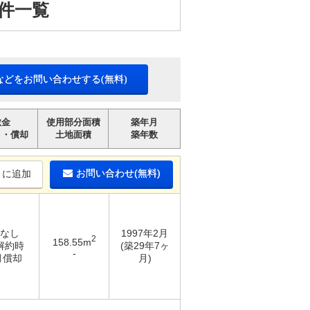
件一覧
などをお問い合わせする(無料)
敷金
使用部分面積
築年月
引・償却
土地面積
築年数
お問い合わせ(無料)
りに追加
 なし
1997年2月
2
158.55m
 解約時
(築29年7ヶ
-
月償却
月)