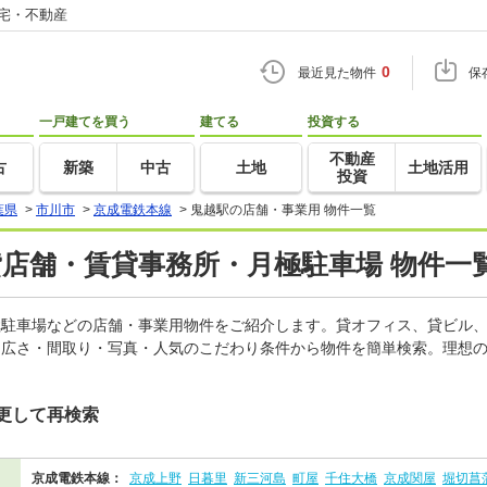
住宅・不動産
0
最近見た物件
保
一戸建てを買う
建てる
投資する
不動産
古
新築
中古
土地
土地活用
投資
葉県
>
市川市
>
京成電鉄本線
>
鬼越駅の店舗・事業用 物件一覧
貸店舗・賃貸事務所・月極駐車場 物件一
月極駐車場などの店舗・事業用物件をご紹介します。貸オフィス、貸ビル
・広さ・間取り・写真・人気のこだわり条件から物件を簡単検索。理想の
更して再検索
京成電鉄本線：
京成上野
日暮里
新三河島
町屋
千住大橋
京成関屋
堀切菖