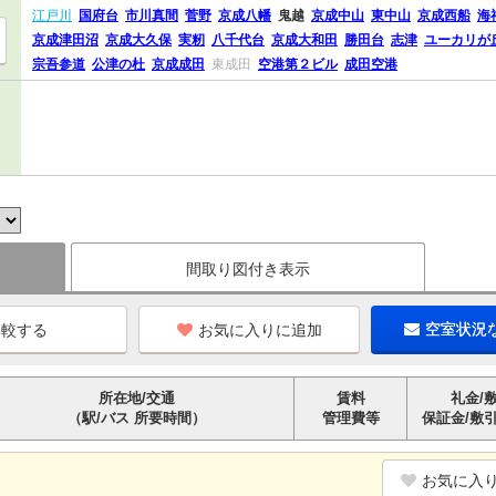
江戸川
国府台
市川真間
菅野
京成八幡
鬼越
京成中山
東中山
京成西船
海
京成津田沼
京成大久保
実籾
八千代台
京成大和田
勝田台
志津
ユーカリが
宗吾参道
公津の杜
京成成田
東成田
空港第２ビル
成田空港
間取り図付き表示
お気に入りに追加
空室状況
所在地/交通
賃料
礼金/
（駅/バス 所要時間）
管理費等
保証金/敷
お気に入