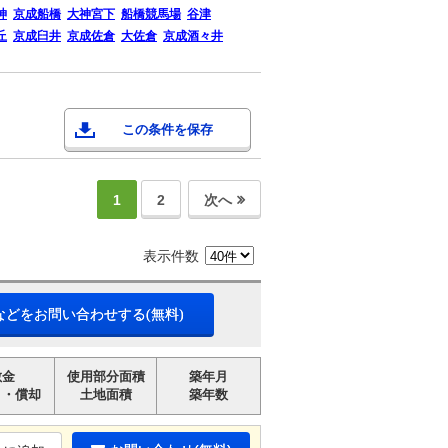
神
京成船橋
大神宮下
船橋競馬場
谷津
丘
京成臼井
京成佐倉
大佐倉
京成酒々井
この条件を保存
1
2
次へ
表示件数
などをお問い合わせする(無料)
敷金
使用部分面積
築年月
引・償却
土地面積
築年数