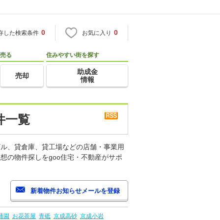
0
0
存した検索条件
お気に入り
売る
住みやすい街を探す
助成金
売却
情報
件一覧
ビル、貸倉庫、貸工場などの店舗・事業用
想の物件探しをgoo住宅・不動産がサポ
蒲園
お花茶屋
青砥
京成高砂
京成小岩