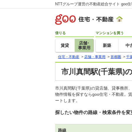
NTTグループ運営の不動産総合サイト goo
借りる
マンションを買う
店舗･
賃貸
新築
中
事業用
住宅・不動産
>
店舗・事業用
>
首都圏
>
千
市川真間駅(千葉県)
市川真間駅(千葉県)の貸店舗、貸事務
物件情報を探すならgoo住宅・不動産。
ートします。
探したい物件の路線・検索条件を変
路線