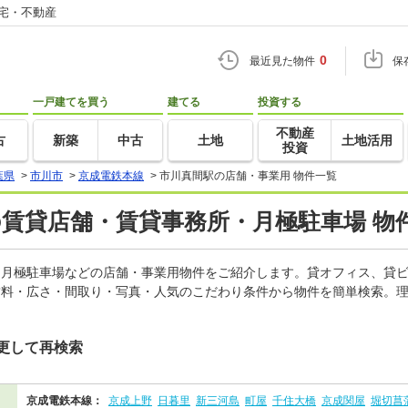
住宅・不動産
0
最近見た物件
保
一戸建てを買う
建てる
投資する
不動産
古
新築
中古
土地
土地活用
投資
葉県
>
市川市
>
京成電鉄本線
>
市川真間駅の店舗・事業用 物件一覧
の賃貸店舗・賃貸事務所・月極駐車場 物
所、月極駐車場などの店舗・事業用物件をご紹介します。貸オフィス、貸
賃料・広さ・間取り・写真・人気のこだわり条件から物件を簡単検索。理
更して再検索
京成電鉄本線：
京成上野
日暮里
新三河島
町屋
千住大橋
京成関屋
堀切菖