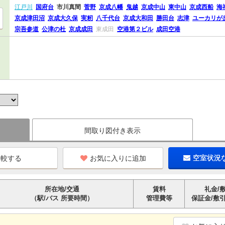
江戸川
国府台
市川真間
菅野
京成八幡
鬼越
京成中山
東中山
京成西船
海
京成津田沼
京成大久保
実籾
八千代台
京成大和田
勝田台
志津
ユーカリが
宗吾参道
公津の杜
京成成田
東成田
空港第２ビル
成田空港
間取り図付き表示
お気に入りに追加
空室状況
所在地/交通
賃料
礼金/
（駅/バス 所要時間）
管理費等
保証金/敷