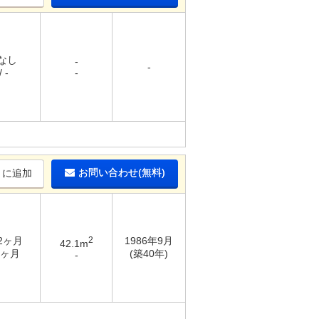
 なし
-
-
 -
-
お問い合わせ(無料)
りに追加
 2ヶ月
2
1986年9月
42.1m
2ヶ月
(築40年)
-