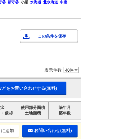
守谷
新守谷
小絹
水海道
北水海道
中妻
この条件を保存
表示件数
などをお問い合わせする(無料)
敷金
使用部分面積
築年月
引・償却
土地面積
築年数
お問い合わせ(無料)
りに追加