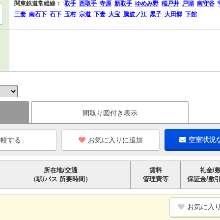
関東鉄道常総線：
取手
西取手
寺原
新取手
ゆめみ野
稲戸井
戸頭
南守谷
三妻
南石下
石下
玉村
宗道
下妻
大宝
騰波ノ江
黒子
大田郷
下館
間取り図付き表示
お気に入りに追加
空室状況
所在地/交通
賃料
礼金/
（駅/バス 所要時間）
管理費等
保証金/敷
お気に入