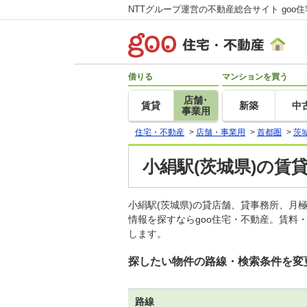
NTTグループ運営の不動産総合サイト goo
借りる
マンションを買う
店舗･
賃貸
新築
中
事業用
住宅・不動産
>
店舗・事業用
>
首都圏
>
茨
小絹駅(茨城県)の賃
小絹駅(茨城県)の貸店舗、貸事務所、
情報を探すならgoo住宅・不動産。賃料
します。
探したい物件の路線・検索条件を変
路線