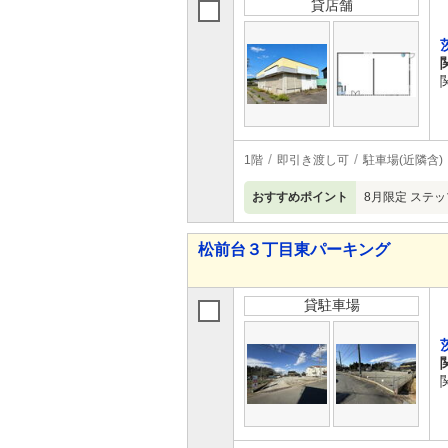
貸店舗
1階
即引き渡し可
駐車場(近隣含)
おすすめポイント
8月限定 ステ
松前台３丁目東パーキング
貸駐車場