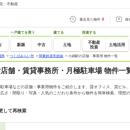
住宅・不動産
0
最近見た物件
保
一戸建てを買う
建てる
投資する
不動産
古
新築
中古
土地
土地活用
投資
城県
>
つくばみらい市
>
関東鉄道常総線
>
小絹駅の店舗・事業用 物件一覧
貸店舗・賃貸事務所・月極駐車場 物件一
月極駐車場などの店舗・事業用物件をご紹介します。貸オフィス、貸ビル
・広さ・間取り・写真・人気のこだわり条件から物件を簡単検索。理想の
更して再検索