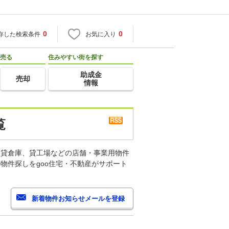
0
0
存した検索条件
お気に入り
売る
住みやすい街を探す
助成金
売却
情報
覧
、貸倉庫、貸工場などの店舗・事業用物件
物件探しをgoo住宅・不動産がサポート