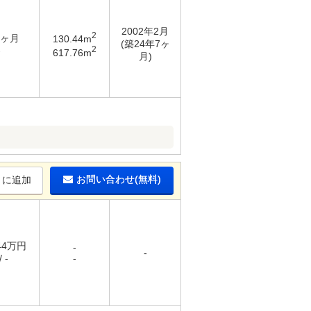
2002年2月
2
1ヶ月
130.44m
(築24年7ヶ
2
-
617.76m
月)
お問い合わせ(無料)
りに追加
.44万円
-
-
 -
-