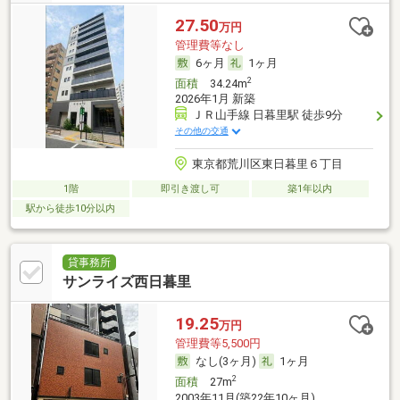
27.50
万円
管理費等なし
6ヶ月
1ヶ月
2
面積
34.24m
2026年1月 新築
ＪＲ山手線 日暮里駅 徒歩9分
その他の交通
東京都荒川区東日暮里６丁目
1階
即引き渡し可
築1年以内
駅から徒歩10分以内
貸事務所
サンライズ西日暮里
19.25
万円
管理費等5,500円
なし(3ヶ月)
1ヶ月
2
面積
27m
2003年11月(築22年10ヶ月)