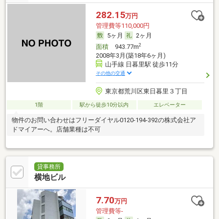
282.15
万円
管理費等110,000円
5ヶ月
2ヶ月
2
面積
943.77m
2008年3月(築18年6ヶ月)
山手線 日暮里駅 徒歩11分
その他の交通
東京都荒川区東日暮里３丁目
1階
駅から徒歩10分以内
エレベーター
物件のお問い合わせはフリーダイヤル0120-194-392の株式会社ア
ドマイアーへ。店舗業種は不可
貸事務所
横地ビル
7.70
万円
管理費等-