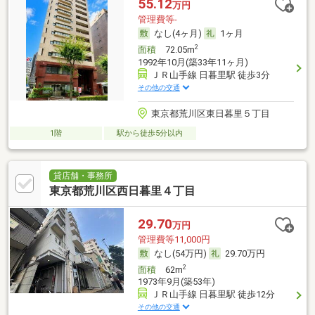
55.12
万円
管理費等-
なし(4ヶ月)
1ヶ月
2
面積
72.05m
1992年10月(築33年11ヶ月)
ＪＲ山手線 日暮里駅 徒歩3分
その他の交通
東京都荒川区東日暮里５丁目
1階
駅から徒歩5分以内
貸店舗・事務所
東京都荒川区西日暮里４丁目
29.70
万円
管理費等11,000円
なし(54万円)
29.70万円
2
面積
62m
1973年9月(築53年)
ＪＲ山手線 日暮里駅 徒歩12分
その他の交通