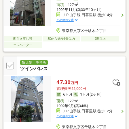
2
面積
127m
1992年11月(築33年10ヶ月)
ＪＲ山手線 日暮里駅 徒歩14分
その他の交通
東京都文京区千駄木２丁目
即引き渡し可
駅から徒歩1分以内
2階以上
エレベーター
貸店舗・事務所
ツインパレス
47.30
万円
管理費等22,000円
6ヶ月
1ヶ月(2ヶ月)
2
面積
127m
1992年9月(築34年)
ＪＲ山手線 日暮里駅 徒歩12分
その他の交通
東京都文京区千駄木２丁目