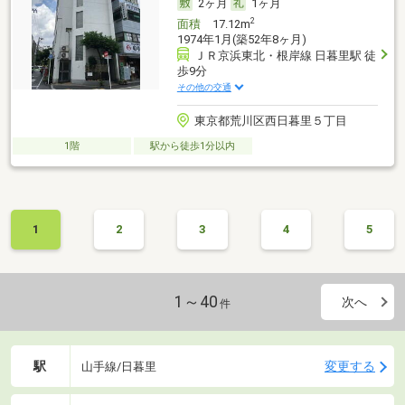
2ヶ月
1ヶ月
2
面積
17.12m
1974年1月(築52年8ヶ月)
ＪＲ京浜東北・根岸線 日暮里駅 徒
歩9分
その他の交通
東京都荒川区西日暮里５丁目
1階
駅から徒歩1分以内
1
2
3
4
5
1～40
次へ
件
駅
変更する
山手線/日暮里