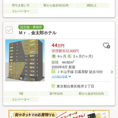
即引き渡し可
駅から徒歩5分以内
2階以上
エレベーター
貸店舗・事務所
Ｍｒ．金太郎ホテル
44
万円
管理費等22,000円
6ヶ月
2ヶ月(1ヶ月)
2
面積
44.82m
2026年8月 新築
ＪＲ山手線 日暮里駅 徒歩10分
その他の交通
東京都台東区根岸２丁目
1階
築1年以内
駅から徒歩5分以内
エレベーター