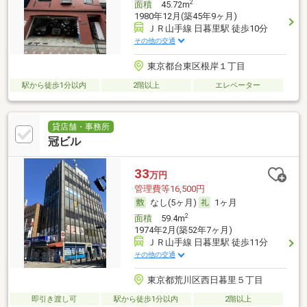
2
面積
45.72m
1980年12月(築45年9ヶ月)
ＪＲ山手線 日暮里駅 徒歩10分
その他の交通
東京都台東区根岸１丁目
駅から徒歩1分以内
2階以上
エレベーター
貸店舗・事務所
冠ビル
33
万円
管理費等16,500円
なし(5ヶ月)
1ヶ月
2
面積
59.4m
1974年2月(築52年7ヶ月)
ＪＲ山手線 日暮里駅 徒歩11分
その他の交通
東京都荒川区西日暮里５丁目
即引き渡し可
駅から徒歩1分以内
2階以上