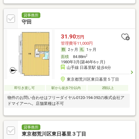
貸事務所
守田
31.90
万円
管理費等11,000円
2ヶ月
1ヶ月
2
面積
84.88m
1980年3月(築46年6ヶ月)
山手線 日暮里駅 徒歩6分
東京都荒川区東日暮里５丁目
即引き渡し可
駅から徒歩7分以内
2階以上
物件のお問い合わせはフリーダイヤル0120-194-392の株式会社ア
ドマイアーへ。店舗業種は不可
貸事務所
東京都荒川区東日暮里３丁目