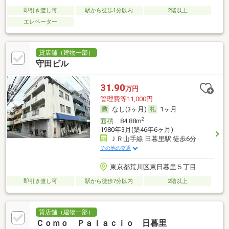
即引き渡し可
駅から徒歩1分以内
2階以上
エレベーター
貸店舗（建物一部）
守田ビル
31.90
万円
管理費等11,000円
なし(3ヶ月)
1ヶ月
2
面積
84.88m
1980年3月(築46年6ヶ月)
ＪＲ山手線 日暮里駅 徒歩6分
その他の交通
東京都荒川区東日暮里５丁目
即引き渡し可
駅から徒歩7分以内
2階以上
貸店舗（建物一部）
Ｃｏｍｏ Ｐａｌａｃｉｏ 日暮里