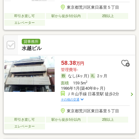
東京都荒川区東日暮里５丁目
即引き渡し可
駅から徒歩5分以内
2階以上
エレベーター
貸事務所
水越ビル
58.38
万円
管理費等-
なし(4ヶ月)
2ヶ月
2
面積
159.5m
1986年1月(築40年8ヶ月)
ＪＲ山手線 日暮里駅 徒歩2分
その他の交通
東京都荒川区東日暮里５丁目
即引き渡し可
駅から徒歩5分以内
2階以上
エレベーター