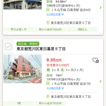
2
面積
84.88m
1980年3月(築46年6ヶ月)
ＪＲ山手線 日暮里駅 徒歩6分
その他の交通
東京都荒川区東日暮里５丁目
即引き渡し可
駅から徒歩7分以内
2階以上
貸店舗・事務所
東京都荒川区東日暮里５丁目
9.35
万円
管理費等5,500円
2ヶ月
1ヶ月(1ヶ月)
2
面積
18m
1979年3月(築47年6ヶ月)
ＪＲ山手線 日暮里駅 徒歩7分
その他の交通
東京都荒川区東日暮里５丁目
1階
駅から徒歩7分以内