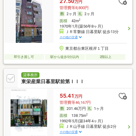
27.50
万円
管理費等8,800円
2ヶ月
2ヶ月
2
面積
42m
1970年1月(築56年8ヶ月)
ＪＲ常磐線 日暮里駅 徒歩13分
その他の交通
東京都台東区根岸１丁目
即引き渡し可
駅から徒歩5分以内
2階以上
貸事務所
東栄産業日暮里駅前第ＩＩＩ
55.41
万円
管理費等46,167円
201.46万円
1ヶ月
2
面積
138.75m
1992年5月(築34年4ヶ月)
ＪＲ山手線 日暮里駅 徒歩2分
その他の交通