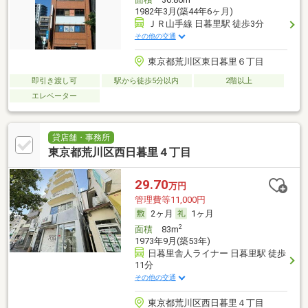
1982年3月(築44年6ヶ月)
ＪＲ山手線 日暮里駅 徒歩3分
その他の交通
東京都荒川区東日暮里６丁目
即引き渡し可
駅から徒歩5分以内
2階以上
エレベーター
貸店舗・事務所
東京都荒川区西日暮里４丁目
29.70
万円
管理費等11,000円
2ヶ月
1ヶ月
2
面積
83m
1973年9月(築53年)
日暮里舎人ライナー 日暮里駅 徒歩
11分
その他の交通
東京都荒川区西日暮里４丁目