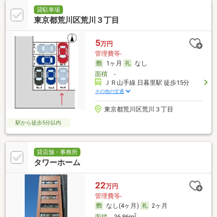
貸駐車場
東京都荒川区荒川３丁目
5
万円
管理費等-
1ヶ月
なし
面積
-
ＪＲ山手線 日暮里駅 徒歩15分
その他の交通
東京都荒川区荒川３丁目
駅から徒歩5分以内
貸店舗・事務所
タワーホーム
22
万円
管理費等-
なし(4ヶ月)
2ヶ月
2
面積
36.86m