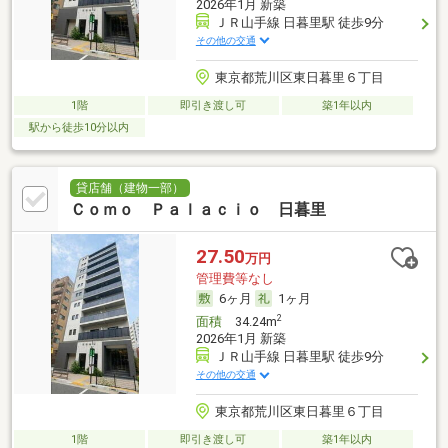
2026年1月 新築
ＪＲ山手線 日暮里駅 徒歩9分
その他の交通
東京都荒川区東日暮里６丁目
1階
即引き渡し可
築1年以内
駅から徒歩10分以内
貸店舗（建物一部）
Ｃｏｍｏ Ｐａｌａｃｉｏ 日暮里
27.50
万円
管理費等なし
6ヶ月
1ヶ月
2
面積
34.24m
2026年1月 新築
ＪＲ山手線 日暮里駅 徒歩9分
その他の交通
東京都荒川区東日暮里６丁目
1階
即引き渡し可
築1年以内