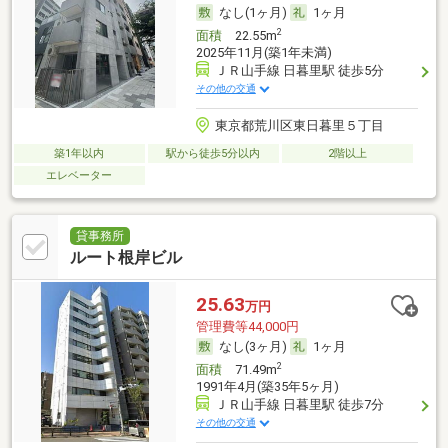
なし(1ヶ月)
1ヶ月
2
面積
22.55m
2025年11月(築1年未満)
ＪＲ山手線 日暮里駅 徒歩5分
その他の交通
東京都荒川区東日暮里５丁目
築1年以内
駅から徒歩5分以内
2階以上
エレベーター
貸事務所
ルート根岸ビル
25.63
万円
管理費等44,000円
なし(3ヶ月)
1ヶ月
2
面積
71.49m
1991年4月(築35年5ヶ月)
ＪＲ山手線 日暮里駅 徒歩7分
その他の交通