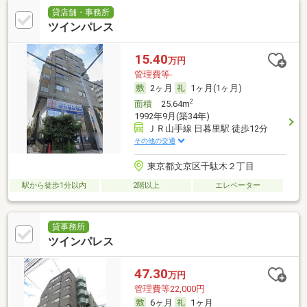
貸店舗・事務所
ツインパレス
15.40
万円
管理費等-
2ヶ月
1ヶ月(1ヶ月)
2
面積
25.64m
1992年9月(築34年)
ＪＲ山手線 日暮里駅 徒歩12分
その他の交通
東京都文京区千駄木２丁目
駅から徒歩1分以内
2階以上
エレベーター
貸事務所
ツインパレス
47.30
万円
管理費等22,000円
6ヶ月
1ヶ月