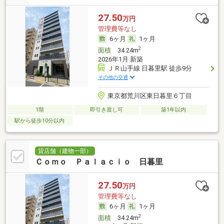
27.50
万円
管理費等なし
6ヶ月
1ヶ月
2
面積
34.24m
2026年1月 新築
ＪＲ山手線 日暮里駅 徒歩9分
その他の交通
東京都荒川区東日暮里６丁目
1階
即引き渡し可
築1年以内
駅から徒歩10分以内
貸店舗（建物一部）
Ｃｏｍｏ Ｐａｌａｃｉｏ 日暮里
27.50
万円
管理費等なし
6ヶ月
1ヶ月
2
面積
34.24m