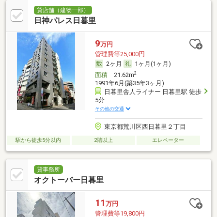
貸店舗（建物一部）
日神パレス日暮里
9
万円
管理費等25,000円
2ヶ月
1ヶ月(1ヶ月)
2
面積
21.62m
1991年6月(築35年3ヶ月)
日暮里舎人ライナー 日暮里駅 徒歩
5分
その他の交通
東京都荒川区西日暮里２丁目
駅から徒歩5分以内
2階以上
エレベーター
貸事務所
オクトーバー日暮里
11
万円
管理費等19,800円