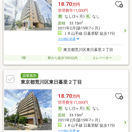
18.70
万円
管理費等11,000円
なし(3ヶ月)
なし
2
面積
33.15m
2011年2月(築15年7ヶ月)
ＪＲ山手線 日暮里駅 徒歩17分
その他の交通
東京都荒川区東日暮里２丁目
1階
駅から徒歩10分以内
エレベーター
貸事務所
東京都荒川区東日暮里２丁目
18.70
万円
管理費等11,000円
なし(3ヶ月)
なし
2
面積
33.15m
2011年2月(築15年7ヶ月)
ＪＲ山手線 日暮里駅 徒歩17分
その他の交通