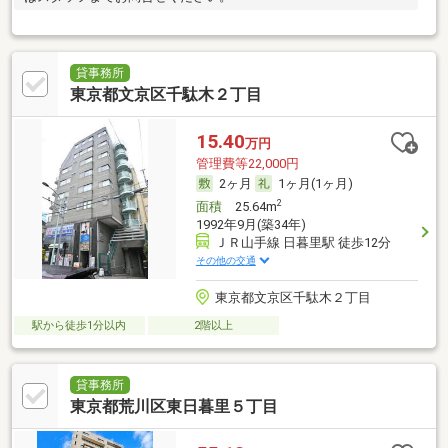
貸事務所
東京都文京区千駄木２丁目
15.40
万円
管理費等22,000円
2ヶ月
1ヶ月(1ヶ月)
2
面積
25.64m
1992年9月(築34年)
ＪＲ山手線 日暮里駅 徒歩12分
その他の交通
東京都文京区千駄木２丁目
駅から徒歩1分以内
2階以上
貸事務所
東京都荒川区東日暮里５丁目