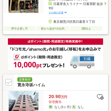
日暮里舎人ライナー 日暮里駅 徒歩
9分
その他の交通
東京都荒川区西日暮里５丁目
即引き渡し可
駅から徒歩1分以内
2階以上
貸事務所
寛永寺坂ハイム
20.90
万円
管理費等-
なし(3ヶ月)
なし