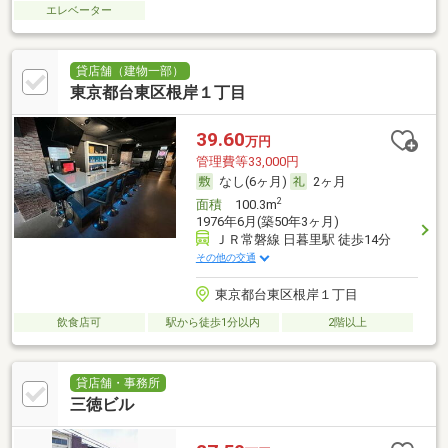
エレベーター
貸店舗（建物一部）
東京都台東区根岸１丁目
39.60
万円
管理費等33,000円
なし(6ヶ月)
2ヶ月
2
面積
100.3m
1976年6月(築50年3ヶ月)
ＪＲ常磐線 日暮里駅 徒歩14分
その他の交通
東京都台東区根岸１丁目
飲食店可
駅から徒歩1分以内
2階以上
貸店舗・事務所
三徳ビル