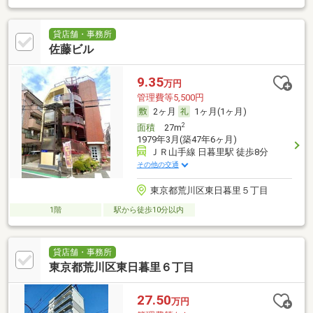
貸店舗・事務所
佐藤ビル
9.35
万円
管理費等5,500円
2ヶ月
1ヶ月(1ヶ月)
2
面積
27m
1979年3月(築47年6ヶ月)
ＪＲ山手線 日暮里駅 徒歩8分
その他の交通
東京都荒川区東日暮里５丁目
1階
駅から徒歩10分以内
貸店舗・事務所
東京都荒川区東日暮里６丁目
27.50
万円