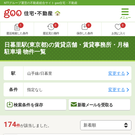
NTTグループ運営の不動産総合サイト goo住宅・不動産
1
0
0
0
最近検索した条件
最近見た物件
保存した条件
お気に入り
日暮里駅(東京都)の賃貸店舗・賃貸事務所・月極
駐車場 物件一覧
駅
変更する
山手線/日暮里
条件
変更する
指定なし
検索条件を保存
新着メールを受取る
174
件
が該当しました。