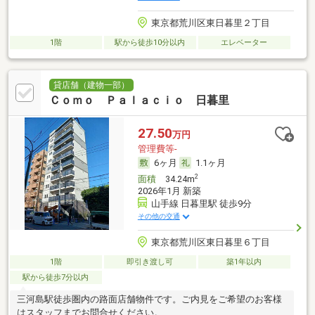
東京都荒川区東日暮里２丁目
1階
駅から徒歩10分以内
エレベーター
貸店舗（建物一部）
Ｃｏｍｏ Ｐａｌａｃｉｏ 日暮里
27.50
万円
管理費等-
6ヶ月
1.1ヶ月
2
面積
34.24m
2026年1月 新築
山手線 日暮里駅 徒歩9分
その他の交通
東京都荒川区東日暮里６丁目
1階
即引き渡し可
築1年以内
駅から徒歩7分以内
三河島駅徒歩圏内の路面店舗物件です。ご内見をご希望のお客様
はスタッフまでお問合せください。