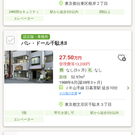
東京都台東区根岸２丁目
24時間セキュリティ
駅から徒歩5分以内
2階以上
エレベーター
貸店舗・事務所
パレ・ドール千駄木Ⅱ
27.50
万円
管理費等13,200円
なし(5ヶ月)
なし
2
面積
52.97m
1988年6月(築38年3ヶ月)
ＪＲ山手線 日暮里駅 徒歩10分
その他の交通
東京都文京区千駄木３丁目
1階
即引き渡し可
駅から徒歩5分以内
エレベーター