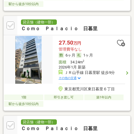
駅から徒歩10分以内
貸店舗（建物一部）
Ｃｏｍｏ Ｐａｌａｃｉｏ 日暮里
27.50
万円
管理費等なし
6ヶ月
1ヶ月
2
面積
34.24m
2026年1月 新築
ＪＲ山手線 日暮里駅 徒歩9分
その他の交通
東京都荒川区東日暮里６丁目
1階
即引き渡し可
築1年以内
駅から徒歩10分以内
貸店舗（建物一部）
Ｃｏｍｏ Ｐａｌａｃｉｏ 日暮里