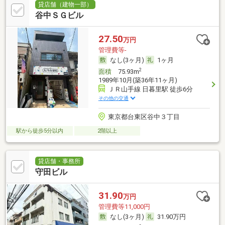
貸店舗（建物一部）
谷中ＳＧビル
27.50
万円
管理費等-
なし(3ヶ月)
1ヶ月
2
面積
75.93m
1989年10月(築36年11ヶ月)
ＪＲ山手線 日暮里駅 徒歩6分
その他の交通
東京都台東区谷中３丁目
駅から徒歩5分以内
2階以上
貸店舗・事務所
守田ビル
31.90
万円
管理費等11,000円
なし(3ヶ月)
31.90万円