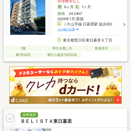
管理費等なし
6ヶ月
1ヶ月
2
面積
34.24m
2026年1月 新築
ＪＲ山手線 日暮里駅 徒歩8分
その他の交通
東京都荒川区東日暮里６丁目
1階
即引き渡し可
飲食店可
築1年以内
駅から徒歩10分以内
貸事務所
ＢＥＬＩＳＴＡ東日暮里