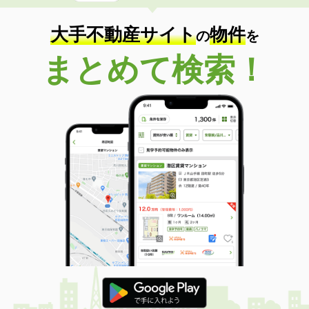
大手不動産サイト
物件
の
を
まとめて検索！