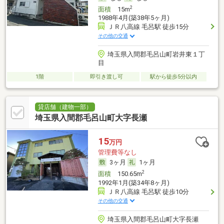
2
面積
15m
1988年4月(築38年5ヶ月)
ＪＲ八高線 毛呂駅 徒歩15分
その他の交通
埼玉県入間郡毛呂山町岩井東１丁
目
1階
即引き渡し可
駅から徒歩5分以内
貸店舗（建物一部）
埼玉県入間郡毛呂山町大字長瀬
15
万円
管理費等なし
3ヶ月
1ヶ月
2
面積
150.65m
1992年1月(築34年8ヶ月)
ＪＲ八高線 毛呂駅 徒歩10分
その他の交通
埼玉県入間郡毛呂山町大字長瀬