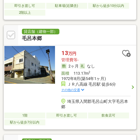
即引き渡し可
駐車場(近隣含)
駅から徒歩10分以内
2階以上
貸店舗（建物一部）
毛呂本郷
13
万円
管理費等-
2ヶ月
なし
2
面積
113.17m
1972年8月(築54年1ヶ月)
ＪＲ八高線 毛呂駅 徒歩6分
その他の交通
埼玉県入間郡毛呂山町大字毛呂本
郷
1階
即引き渡し可
飲食店可
駅から徒歩7分以内