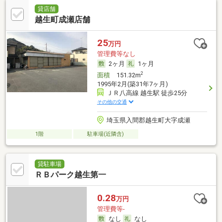
貸店舗
越生町成瀬店舗
25
万円
管理費等なし
2ヶ月
1ヶ月
2
面積
151.32m
1995年2月(築31年7ヶ月)
ＪＲ八高線 越生駅 徒歩25分
その他の交通
埼玉県入間郡越生町大字成瀬
1階
駐車場(近隣含)
貸駐車場
ＲＢパーク越生第一
0.28
万円
管理費等-
なし
なし