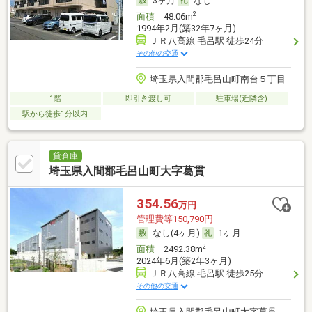
3ヶ月
なし
2
面積
48.06m
1994年2月(築32年7ヶ月)
ＪＲ八高線 毛呂駅 徒歩24分
その他の交通
埼玉県入間郡毛呂山町南台５丁目
1階
即引き渡し可
駐車場(近隣含)
駅から徒歩1分以内
貸倉庫
埼玉県入間郡毛呂山町大字葛貫
354.56
万円
管理費等150,790円
なし(4ヶ月)
1ヶ月
2
面積
2492.38m
2024年6月(築2年3ヶ月)
ＪＲ八高線 毛呂駅 徒歩25分
その他の交通
埼玉県入間郡毛呂山町大字葛貫