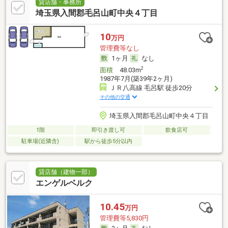
貸店舗・事務所
埼玉県入間郡毛呂山町中央４丁目
10
万円
管理費等なし
1ヶ月
なし
2
面積
48.03m
1987年7月(築39年2ヶ月)
ＪＲ八高線 毛呂駅 徒歩20分
その他の交通
埼玉県入間郡毛呂山町中央４丁目
1階
即引き渡し可
飲食店可
駐車場(近隣含)
駅から徒歩5分以内
貸店舗（建物一部）
エンゲルベルク
10.45
万円
管理費等5,830円