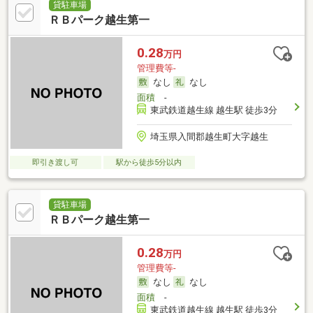
貸駐車場
ＲＢパーク越生第一
0.28
万円
管理費等-
なし
なし
面積
-
東武鉄道越生線 越生駅 徒歩3分
埼玉県入間郡越生町大字越生
即引き渡し可
駅から徒歩5分以内
貸駐車場
ＲＢパーク越生第一
0.28
万円
管理費等-
なし
なし
面積
-
東武鉄道越生線 越生駅 徒歩3分