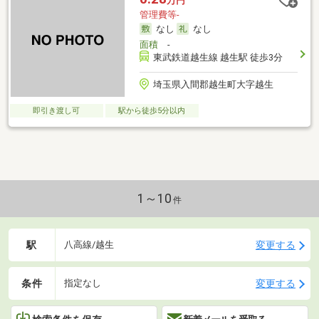
万円
管理費等-
なし
なし
面積
-
東武鉄道越生線 越生駅 徒歩3分
埼玉県入間郡越生町大字越生
即引き渡し可
駅から徒歩5分以内
1～10
件
駅
変更する
八高線/越生
条件
変更する
指定なし