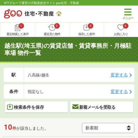
NTTグループ運営の不動産総合サイト goo住宅・不動産
1
0
0
0
最近検索した条件
最近見た物件
保存した条件
お気に入り
越生駅(埼玉県)の賃貸店舗・賃貸事務所・月極駐
車場 物件一覧
駅
変更する
八高線/越生
条件
変更する
指定なし
検索条件を保存
新着メールを受取る
10
件
が該当しました。