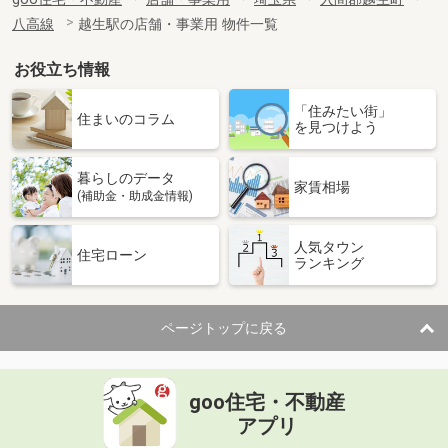
八高線
越生駅の店舗・事業用 物件一覧
お役立ち情報
「住みたい街」
住まいのコラム
を見つけよう
暮らしのデータ
家賃相場
(補助金・助成金情報)
人気タウン
住宅ローン
ランキング
ページトップに戻る
goo住宅・不動産
アプリ