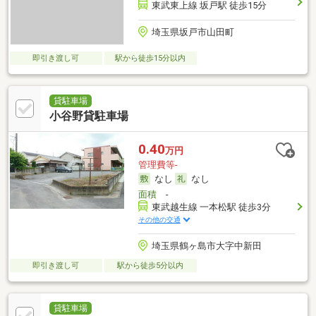
東武東上線 坂戸駅 徒歩15分
埼玉県坂戸市山田町
即引き渡し可
駅から徒歩15分以内
貸駐車場
小谷野貸駐車場
0.40
万円
管理費等-
なし
なし
面積
-
東武越生線 一本松駅 徒歩3分
その他の交通
埼玉県鶴ヶ島市大字中新田
即引き渡し可
駅から徒歩5分以内
貸駐車場