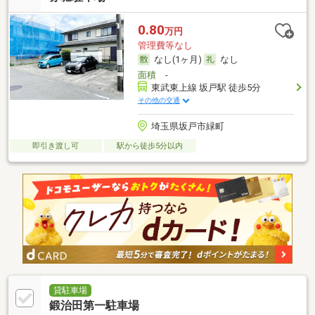
0.80
万円
管理費等なし
なし(1ヶ月)
なし
面積
-
東武東上線 坂戸駅 徒歩5分
その他の交通
埼玉県坂戸市緑町
即引き渡し可
駅から徒歩5分以内
貸駐車場
鍛治田第一駐車場