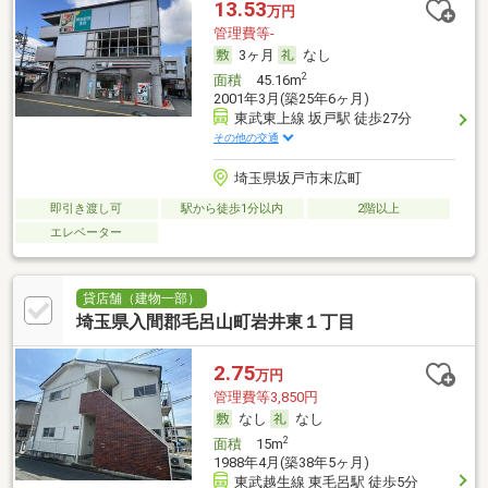
13.53
万円
管理費等-
3ヶ月
なし
2
面積
45.16m
2001年3月(築25年6ヶ月)
東武東上線 坂戸駅 徒歩27分
その他の交通
埼玉県坂戸市末広町
即引き渡し可
駅から徒歩1分以内
2階以上
エレベーター
貸店舗（建物一部）
埼玉県入間郡毛呂山町岩井東１丁目
2.75
万円
管理費等3,850円
なし
なし
2
面積
15m
1988年4月(築38年5ヶ月)
東武越生線 東毛呂駅 徒歩5分