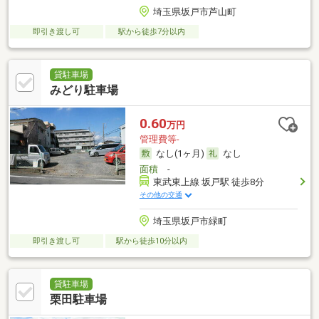
埼玉県坂戸市芦山町
即引き渡し可
駅から徒歩7分以内
貸駐車場
みどり駐車場
0.60
万円
管理費等-
なし(1ヶ月)
なし
面積
-
東武東上線 坂戸駅 徒歩8分
その他の交通
埼玉県坂戸市緑町
即引き渡し可
駅から徒歩10分以内
貸駐車場
栗田駐車場