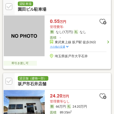
貸駐車場
園田ビル駐車場
0.55
万円
管理費等-
なし(1万円)
なし
面積
-
東武東上線 坂戸駅 徒歩26分
その他の交通
埼玉県坂戸市大字石井
即引き渡し可
貸店舗（建物一部）
坂戸市石井店舗
24.20
万円
管理費等なし
66万円
24.20万円
2
面積
89.35m