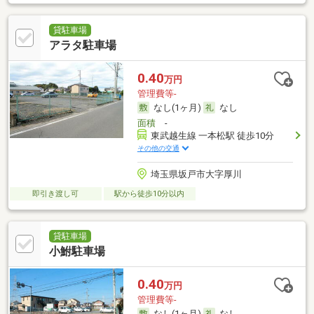
貸駐車場
アラタ駐車場
0.40
万円
管理費等-
なし(1ヶ月)
なし
面積
-
東武越生線 一本松駅 徒歩10分
その他の交通
埼玉県坂戸市大字厚川
即引き渡し可
駅から徒歩10分以内
貸駐車場
小鮒駐車場
0.40
万円
管理費等-
なし(1ヶ月)
なし