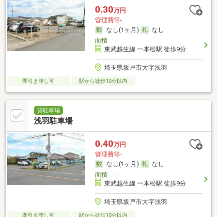
0.30
万円
管理費等-
なし(1ヶ月)
なし
面積
-
東武越生線 一本松駅 徒歩9分
埼玉県坂戸市大字浅羽
即引き渡し可
駅から徒歩10分以内
貸駐車場
浅羽駐車場
0.40
万円
管理費等-
なし(1ヶ月)
なし
面積
-
東武越生線 一本松駅 徒歩9分
埼玉県坂戸市大字浅羽
即引き渡し可
駅から徒歩10分以内