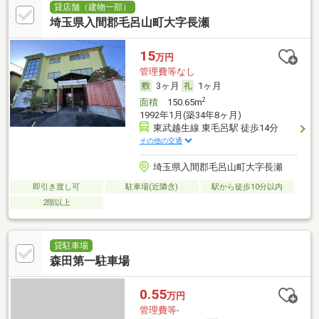
貸店舗（建物一部）
埼玉県入間郡毛呂山町大字長瀬
15
万円
管理費等なし
3ヶ月
1ヶ月
2
面積
150.65m
1992年1月(築34年8ヶ月)
東武越生線 東毛呂駅 徒歩14分
その他の交通
埼玉県入間郡毛呂山町大字長瀬
即引き渡し可
駐車場(近隣含)
駅から徒歩10分以内
2階以上
貸駐車場
森田第一駐車場
0.55
万円
管理費等-