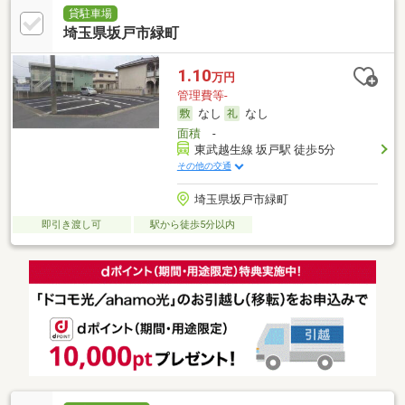
貸駐車場
埼玉県坂戸市緑町
1.10
万円
管理費等-
なし
なし
面積
-
東武越生線 坂戸駅 徒歩5分
その他の交通
埼玉県坂戸市緑町
即引き渡し可
駅から徒歩5分以内