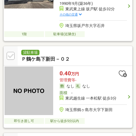
1990年9月(築36年)
東武東上線 坂戸駅 徒歩32分
その他の交通
埼玉県坂戸市大字石井
1階
駐車場(近隣含)
貸駐車場
Ｐ鶴ケ島下新田－０２
0.40
万円
管理費等-
なし
なし
面積
-
東武越生線 一本松駅 徒歩3分
埼玉県鶴ヶ島市大字下新田
即引き渡し可
駅から徒歩5分以内