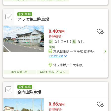
貸駐車場
アラタ第二駐車場
0.40
万円
管理費等-
なし(1ヶ月)
なし
面積
-
東武越生線 一本松駅 徒歩9分
その他の交通
埼玉県坂戸市大字厚川
即引き渡し可
駅から徒歩10分以内
貸駐車場
金内山駐車場
0.66
万円
管理費等-