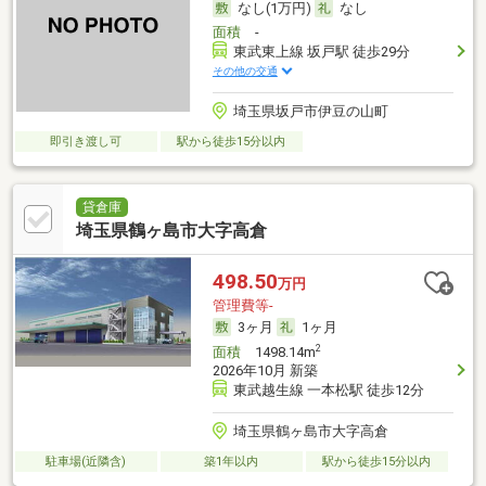
なし(1万円)
なし
面積
-
東武東上線 坂戸駅 徒歩29分
その他の交通
埼玉県坂戸市伊豆の山町
即引き渡し可
駅から徒歩15分以内
貸倉庫
埼玉県鶴ヶ島市大字高倉
498.50
万円
管理費等-
3ヶ月
1ヶ月
2
面積
1498.14m
2026年10月 新築
東武越生線 一本松駅 徒歩12分
埼玉県鶴ヶ島市大字高倉
駐車場(近隣含)
築1年以内
駅から徒歩15分以内