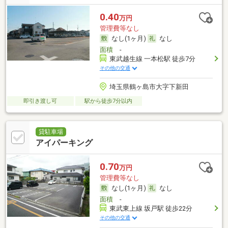
0.40
万円
管理費等なし
なし(1ヶ月)
なし
面積
-
東武越生線 一本松駅 徒歩7分
その他の交通
埼玉県鶴ヶ島市大字下新田
即引き渡し可
駅から徒歩7分以内
貸駐車場
アイパーキング
0.70
万円
管理費等なし
なし(1ヶ月)
なし
面積
-
東武東上線 坂戸駅 徒歩22分
その他の交通