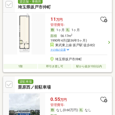
貸店舗・事務所
埼玉県坂戸市仲町
11
万円
管理費等-
1ヶ月
1ヶ月
2
面積
56.17m
1990年4月(築36年5ヶ月)
東武東上線 坂戸駅 徒歩8分
その他の交通
埼玉県坂戸市仲町
1階
即引き渡し可
駅から徒歩10分以内
貸駐車場
栗原西ノ前駐車場
0.55
万円
管理費等-
なし(0.60万円)
なし