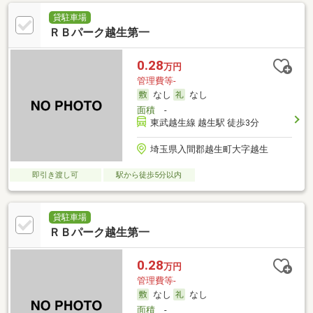
貸駐車場
ＲＢパーク越生第一
0.28
万円
管理費等-
なし
なし
面積
-
東武越生線 越生駅 徒歩3分
埼玉県入間郡越生町大字越生
即引き渡し可
駅から徒歩5分以内
貸駐車場
ＲＢパーク越生第一
0.28
万円
管理費等-
なし
なし
面積
-