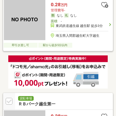
0.28
万円
管理費等-
なし
なし
面積
-
東武鉄道越生線 越生駅 徒歩3分
埼玉県入間郡越生町大字越生
即引き渡し可
駅から徒歩5分以内
貸駐車場
ＲＢパーク越生第一