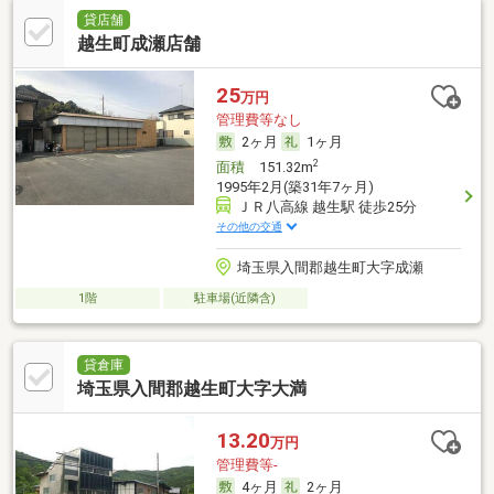
貸店舗
越生町成瀬店舗
25
万円
管理費等なし
2ヶ月
1ヶ月
2
面積
151.32m
1995年2月(築31年7ヶ月)
ＪＲ八高線 越生駅 徒歩25分
その他の交通
埼玉県入間郡越生町大字成瀬
1階
駐車場(近隣含)
貸倉庫
埼玉県入間郡越生町大字大満
13.20
万円
管理費等-
4ヶ月
2ヶ月