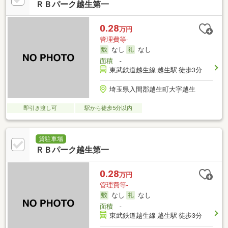
ＲＢパーク越生第一
0.28
万円
管理費等-
なし
なし
面積
-
東武鉄道越生線 越生駅 徒歩3分
埼玉県入間郡越生町大字越生
即引き渡し可
駅から徒歩5分以内
貸駐車場
ＲＢパーク越生第一
0.28
万円
管理費等-
なし
なし
面積
-
東武鉄道越生線 越生駅 徒歩3分