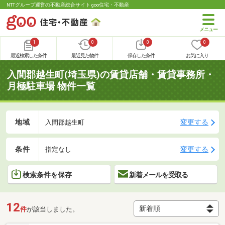
NTTグループ運営の不動産総合サイト goo住宅・不動産
1
0
0
0
最近検索した条件
最近見た物件
保存した条件
お気に入り
入間郡越生町(埼玉県)の賃貸店舗・賃貸事務所・
月極駐車場 物件一覧
地域
変更する
入間郡越生町
条件
変更する
指定なし
検索条件を保存
新着メールを受取る
12
件
が該当しました。