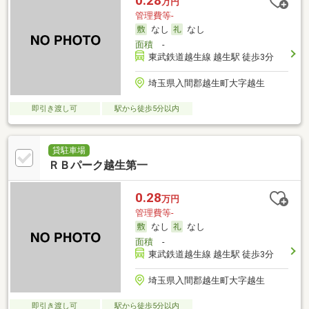
0.28
万円
管理費等-
なし
なし
面積
-
東武鉄道越生線 越生駅 徒歩3分
埼玉県入間郡越生町大字越生
即引き渡し可
駅から徒歩5分以内
貸駐車場
ＲＢパーク越生第一
0.28
万円
管理費等-
なし
なし
面積
-
東武鉄道越生線 越生駅 徒歩3分
埼玉県入間郡越生町大字越生
即引き渡し可
駅から徒歩5分以内