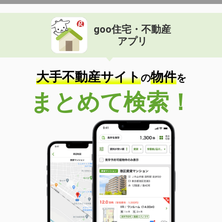
goo住宅・不動産
アプリ
大手不動産サイト
物件
の
を
まとめて検索！