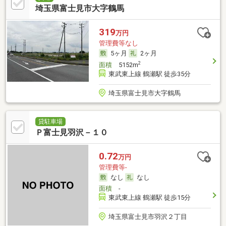
埼玉県富士見市大字鶴馬
319
万円
管理費等なし
5ヶ月
2ヶ月
2
面積
5152m
東武東上線 鶴瀬駅 徒歩35分
埼玉県富士見市大字鶴馬
貸駐車場
Ｐ富士見羽沢－１０
0.72
万円
管理費等-
なし
なし
面積
-
東武東上線 鶴瀬駅 徒歩15分
埼玉県富士見市羽沢２丁目