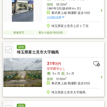
2
面積
53.32m
1981年5月(築45年4ヶ月)
東武東上線 鶴瀬駅 徒歩10分
その他の交通
埼玉県富士見市上沢１丁目
飲食店可
駅から徒歩10分以内
貸地
埼玉県富士見市大字鶴馬
319
万円
管理費等なし
5ヶ月
2ヶ月
2
面積
5152m
東武東上線 鶴瀬駅 徒歩35分
埼玉県富士見市大字鶴馬
貸地