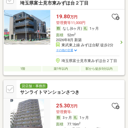
埼玉県富士見市東みずほ台２丁目
19.80
万円
管理費等11,000円
なし(6ヶ月)
1ヶ月
2
面積
52m
2026年8月 新築
東武東上線 みずほ台駅 徒歩2分
その他の交通
埼玉県富士見市東みずほ台２丁目
1階
築1年以内
駅から徒歩5分以内
貸店舗・事務所
サンライトマンションさつき
25.30
万円
管理費等-
3ヶ月
1ヶ月
2
面積
77.16m