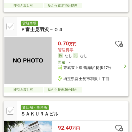
即引き渡し可
駅から徒歩15分以内
貸駐車場
Ｐ富士見羽沢－０４
0.70
万円
管理費等-
なし
なし
面積
-
東武東上線 鶴瀬駅 徒歩17分
埼玉県富士見市羽沢１丁目
即引き渡し可
駅から徒歩20分以内
貸店舗・事務所
ＳＡＫＵＲＡビル
92.40
万円