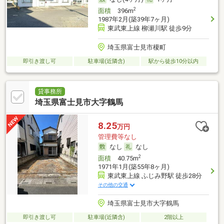
2
面積
396m
1987年2月(築39年7ヶ月)
東武東上線 柳瀬川駅 徒歩9分
埼玉県富士見市榎町
即引き渡し可
駐車場(近隣含)
駅から徒歩10分以内
貸事務所
埼玉県富士見市大字鶴馬
8.25
万円
管理費等なし
なし
なし
2
面積
40.75m
1971年1月(築55年8ヶ月)
東武東上線 ふじみ野駅 徒歩28分
その他の交通
埼玉県富士見市大字鶴馬
即引き渡し可
駐車場(近隣含)
2階以上