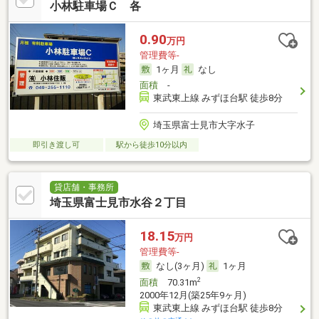
小林駐車場Ｃ 各
0.90
万円
管理費等-
1ヶ月
なし
面積
-
東武東上線 みずほ台駅 徒歩8分
埼玉県富士見市大字水子
即引き渡し可
駅から徒歩10分以内
貸店舗・事務所
埼玉県富士見市水谷２丁目
18.15
万円
管理費等-
なし(3ヶ月)
1ヶ月
2
面積
70.31m
2000年12月(築25年9ヶ月)
東武東上線 みずほ台駅 徒歩8分