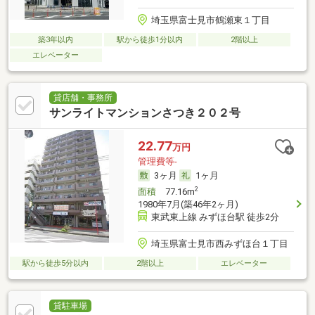
埼玉県富士見市鶴瀬東１丁目
築3年以内
駅から徒歩1分以内
2階以上
エレベーター
貸店舗・事務所
サンライトマンションさつき２０２号
22.77
万円
管理費等-
3ヶ月
1ヶ月
2
面積
77.16m
1980年7月(築46年2ヶ月)
東武東上線 みずほ台駅 徒歩2分
埼玉県富士見市西みずほ台１丁目
駅から徒歩5分以内
2階以上
エレベーター
貸駐車場