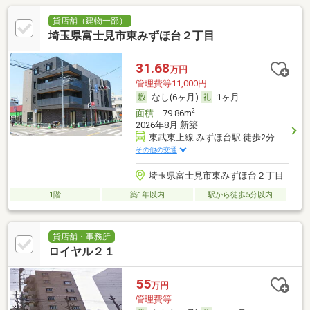
貸店舗（建物一部）
埼玉県富士見市東みずほ台２丁目
31.68
万円
管理費等11,000円
なし(6ヶ月)
1ヶ月
2
面積
79.86m
2026年8月 新築
東武東上線 みずほ台駅 徒歩2分
その他の交通
埼玉県富士見市東みずほ台２丁目
1階
築1年以内
駅から徒歩5分以内
貸店舗・事務所
ロイヤル２１
55
万円
管理費等-