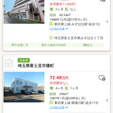
管理費等11,000円
3ヶ月
なし
2
面積
60.34m
1988年12月(築37年9ヶ月)
東武東上線 みずほ台駅 徒歩1分
その他の交通
埼玉県富士見市東みずほ台１丁目
即引き渡し可
駅から徒歩1分以内
2階以上
貸倉庫
埼玉県富士見市榎町
72.48
万円
管理費等なし
4ヶ月
1ヶ月
2
面積
396m
1987年1月(築39年8ヶ月)
東武東上線 柳瀬川駅 徒歩11分
その他の交通