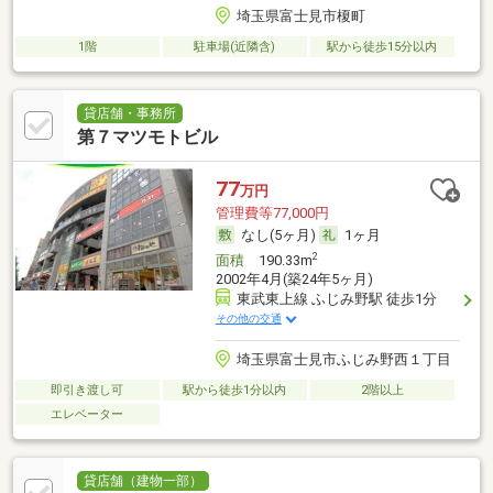
埼玉県富士見市榎町
1階
駐車場(近隣含)
駅から徒歩15分以内
貸店舗・事務所
第７マツモトビル
77
万円
管理費等77,000円
なし(5ヶ月)
1ヶ月
2
面積
190.33m
2002年4月(築24年5ヶ月)
東武東上線 ふじみ野駅 徒歩1分
その他の交通
埼玉県富士見市ふじみ野西１丁目
即引き渡し可
駅から徒歩1分以内
2階以上
エレベーター
貸店舗（建物一部）