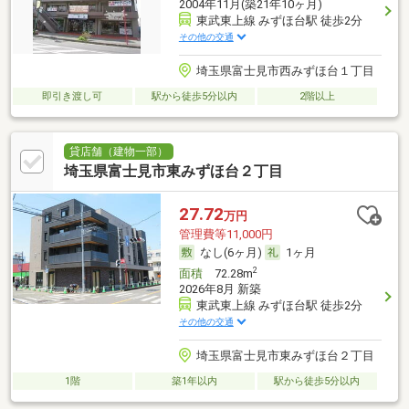
2004年11月(築21年10ヶ月)
東武東上線 みずほ台駅 徒歩2分
その他の交通
埼玉県富士見市西みずほ台１丁目
即引き渡し可
駅から徒歩5分以内
2階以上
貸店舗（建物一部）
埼玉県富士見市東みずほ台２丁目
27.72
万円
管理費等11,000円
なし(6ヶ月)
1ヶ月
2
面積
72.28m
2026年8月 新築
東武東上線 みずほ台駅 徒歩2分
その他の交通
埼玉県富士見市東みずほ台２丁目
1階
築1年以内
駅から徒歩5分以内