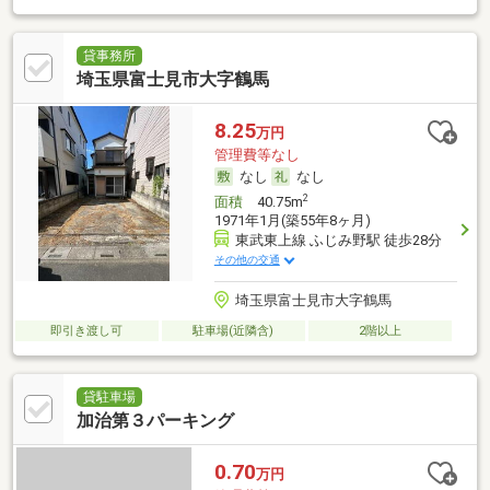
貸事務所
埼玉県富士見市大字鶴馬
8.25
万円
管理費等なし
なし
なし
2
面積
40.75m
1971年1月(築55年8ヶ月)
東武東上線 ふじみ野駅 徒歩28分
その他の交通
埼玉県富士見市大字鶴馬
即引き渡し可
駐車場(近隣含)
2階以上
貸駐車場
加治第３パーキング
0.70
万円