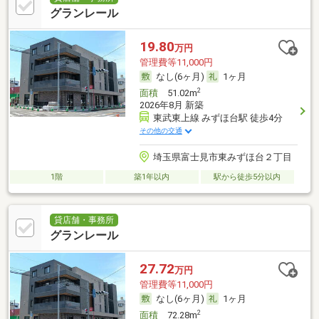
グランレール
19.80
万円
管理費等11,000円
なし(6ヶ月)
1ヶ月
2
面積
51.02m
2026年8月 新築
東武東上線 みずほ台駅 徒歩4分
その他の交通
埼玉県富士見市東みずほ台２丁目
1階
築1年以内
駅から徒歩5分以内
貸店舗・事務所
グランレール
27.72
万円
管理費等11,000円
なし(6ヶ月)
1ヶ月
2
面積
72.28m