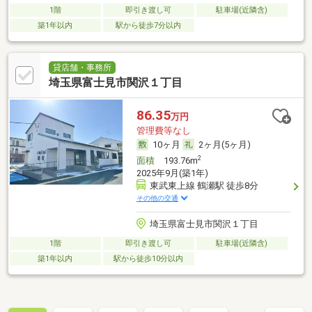
1階
即引き渡し可
駐車場(近隣含)
築1年以内
駅から徒歩7分以内
貸店舗・事務所
埼玉県富士見市関沢１丁目
86.35
万円
管理費等なし
10ヶ月
2ヶ月(5ヶ月)
2
面積
193.76m
2025年9月(築1年)
東武東上線 鶴瀬駅 徒歩8分
その他の交通
埼玉県富士見市関沢１丁目
1階
即引き渡し可
駐車場(近隣含)
築1年以内
駅から徒歩10分以内