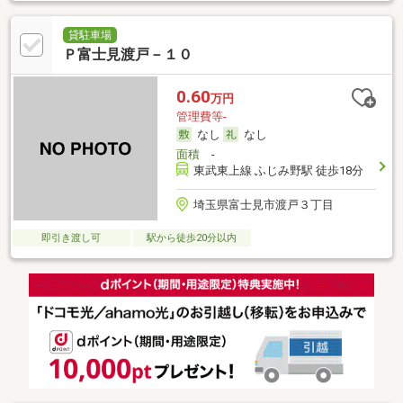
貸駐車場
Ｐ富士見渡戸－１０
0.60
万円
管理費等-
なし
なし
面積
-
東武東上線 ふじみ野駅 徒歩18分
埼玉県富士見市渡戸３丁目
即引き渡し可
駅から徒歩20分以内