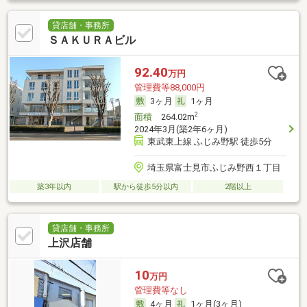
貸店舗・事務所
ＳＡＫＵＲＡビル
92.40
万円
管理費等88,000円
3ヶ月
1ヶ月
2
面積
264.02m
2024年3月(築2年6ヶ月)
東武東上線 ふじみ野駅 徒歩5分
埼玉県富士見市ふじみ野西１丁目
築3年以内
駅から徒歩5分以内
2階以上
貸店舗・事務所
上沢店舗
10
万円
管理費等なし
4ヶ月
1ヶ月(3ヶ月)