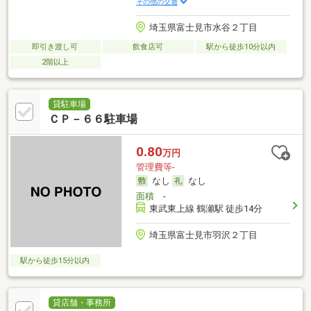
その他の交通
埼玉県富士見市水谷２丁目
即引き渡し可
飲食店可
駅から徒歩10分以内
2階以上
貸駐車場
ＣＰ－６６駐車場
0.80
万円
管理費等-
なし
なし
面積
-
東武東上線 鶴瀬駅 徒歩14分
埼玉県富士見市羽沢２丁目
駅から徒歩15分以内
貸店舗・事務所