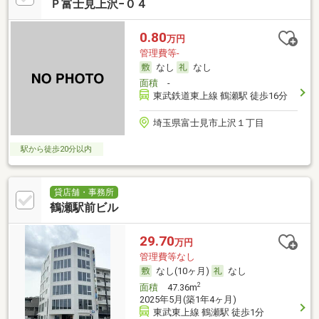
Ｐ富士見上沢−０４
0.80
万円
管理費等-
なし
なし
面積
-
東武鉄道東上線 鶴瀬駅 徒歩16分
埼玉県富士見市上沢１丁目
駅から徒歩20分以内
貸店舗・事務所
鶴瀬駅前ビル
29.70
万円
管理費等なし
なし(10ヶ月)
なし
2
面積
47.36m
2025年5月(築1年4ヶ月)
東武東上線 鶴瀬駅 徒歩1分