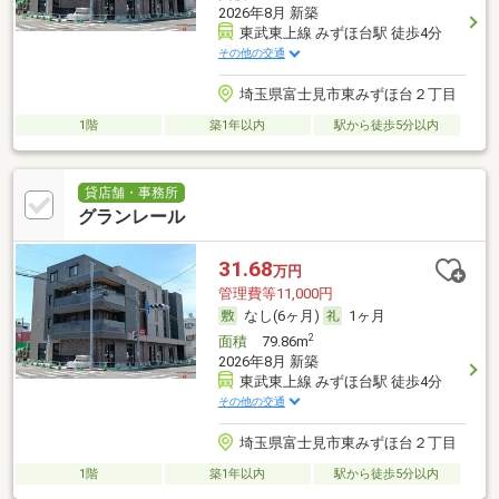
2026年8月 新築
東武東上線 みずほ台駅 徒歩4分
その他の交通
埼玉県富士見市東みずほ台２丁目
1階
築1年以内
駅から徒歩5分以内
貸店舗・事務所
グランレール
31.68
万円
管理費等11,000円
なし(6ヶ月)
1ヶ月
2
面積
79.86m
2026年8月 新築
東武東上線 みずほ台駅 徒歩4分
その他の交通
埼玉県富士見市東みずほ台２丁目
1階
築1年以内
駅から徒歩5分以内