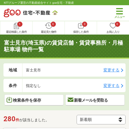
NTTグループ運営の不動産総合サイト goo住宅・不動産
1
0
0
0
最近検索した条件
最近見た物件
保存した条件
お気に入り
富士見市(埼玉県)の賃貸店舗・賃貸事務所・月極
駐車場 物件一覧
地域
変更する
富士見市
条件
変更する
指定なし
検索条件を保存
新着メールを受取る
280
件
が該当しました。