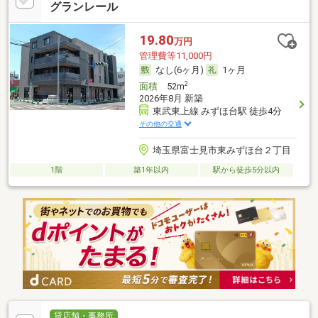
グランレール
19.80
万円
管理費等11,000円
なし(6ヶ月)
1ヶ月
2
面積
52m
2026年8月 新築
東武東上線 みずほ台駅 徒歩4分
その他の交通
埼玉県富士見市東みずほ台２丁目
1階
築1年以内
駅から徒歩5分以内
貸店舗・事務所