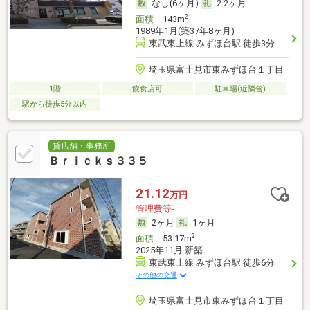
なし(6ヶ月)
2.2ヶ月
2
面積
143m
1989年1月(築37年8ヶ月)
東武東上線 みずほ台駅 徒歩3分
埼玉県富士見市東みずほ台１丁目
1階
飲食店可
駐車場(近隣含)
駅から徒歩5分以内
貸店舗・事務所
Ｂｒｉｃｋｓ３３５
21.12
万円
管理費等-
2ヶ月
1ヶ月
2
面積
53.17m
2025年11月 新築
東武東上線 みずほ台駅 徒歩6分
その他の交通
埼玉県富士見市東みずほ台１丁目