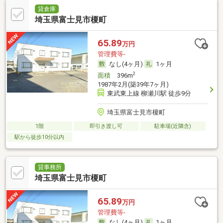
貸倉庫
埼玉県富士見市榎町
65.89
万円
管理費等-
なし(4ヶ月)
1ヶ月
2
面積
396m
1987年2月(築39年7ヶ月)
東武東上線 柳瀬川駅 徒歩9分
埼玉県富士見市榎町
1階
即引き渡し可
駐車場(近隣含)
駅から徒歩10分以内
貸事務所
埼玉県富士見市榎町
65.89
万円
管理費等-
なし(4ヶ月)
1ヶ月