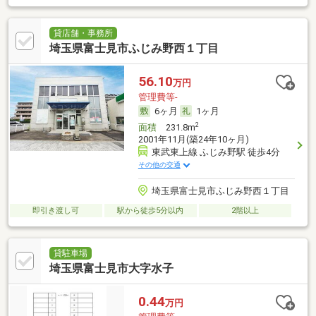
貸店舗・事務所
埼玉県富士見市ふじみ野西１丁目
56.10
万円
管理費等-
6ヶ月
1ヶ月
2
面積
231.8m
2001年11月(築24年10ヶ月)
東武東上線 ふじみ野駅 徒歩4分
その他の交通
埼玉県富士見市ふじみ野西１丁目
即引き渡し可
駅から徒歩5分以内
2階以上
貸駐車場
埼玉県富士見市大字水子
0.44
万円