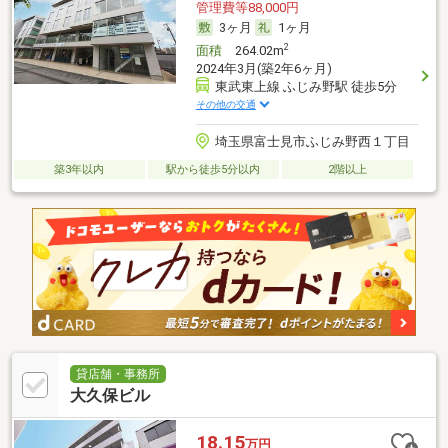
管理費等88,000円
3ヶ月
1ヶ月
2
面積
264.02m
2024年3月(築2年6ヶ月)
東武東上線 ふじみ野駅 徒歩5分
その他の交通
埼玉県富士見市ふじみ野西１丁目
築3年以内
駅から徒歩5分以内
2階以上
貸店舗・事務所
大久保ビル
18.15
万円