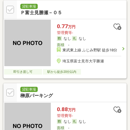
貸駐車場
Ｐ富士見勝瀬－０５
0.77
万円
管理費等-
なし
なし
面積
-
東武東上線 ふじみ野駅 徒歩18分
埼玉県富士見市大字勝瀬
即引き渡し可
駅から徒歩20分以内
貸駐車場
榊原パーキング
0.88
万円
管理費等-
なし
なし
面積
-