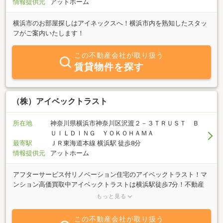
情報提供元
アットホーム
横浜市のお部屋探しはアイネックスへ！横浜市内を熟知したスタッ
フがご案内いたします！
この不動産会社が取り扱う
賃貸物件を探す
（株）アイベックトラスト
所在地
神奈川県横浜市神奈川区沢渡２－３ＴＲＵＳＴ Ｂ
ＵＩＬＤＩＮＧ ＹＯＫＯＨＡＭＡ
最寄駅
ＪＲ東海道本線 横浜駅 徒歩8分
情報提供元
アットホーム
アフターサービス付リノベーション住宅のアイベックトラスト！マ
ンション高価買取中アイベックトラストは横浜駅徒歩7分！不動産
の売買・賃貸・管理及びリフォーム工事など行っております。お気
もっと見る
軽にご来店ください。
この不動産会社が取り扱う