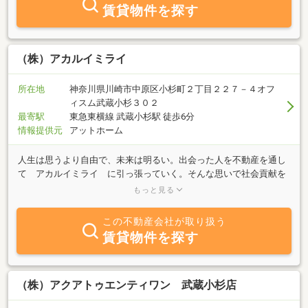
賃貸物件を探す
（株）アカルイミライ
所在地
神奈川県川崎市中原区小杉町２丁目２２７－４オフ
ィスム武蔵小杉３０２
最寄駅
東急東横線 武蔵小杉駅 徒歩6分
情報提供元
アットホーム
人生は思うより自由で、未来は明るい。出会った人を不動産を通し
て アカルイミライ に引っ張っていく。そんな思いで社会貢献を
していく会社であり続けます。ご縁をいただいたお客様からのご紹
もっと見る
介から次のご紹介でご縁がつながり３年を迎えることができまし
た。極めて少人数（対応は女性社長１人が行います）で運営してい
この不動産会社が取り扱う
ますので多くの数をこなせませんが、小規模で零細企業だからこそ
賃貸物件を探す
できる ”早くて自由で優しい” 発想で私たちにしかできないサー
ビスがあると思っています。お客さまの最善の為に、今、私に何が
できるだろうと常に問いかけながらの、ありがたく楽しい日々で
す。ご縁がありましたら、兎にも角にも たくさんお話ししましょ
（株）アクアトゥエンティワン 武蔵小杉店
う。