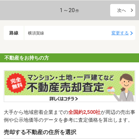
1～20
次へ
件
路線
変更する
横須賀線
不動産をお持ちの方
大手から地域密着企業までの
全国約2,500社
が周辺の売出事
例や公示地価等のデータを参考に査定価格を算出します。
売却する不動産の住所を選択