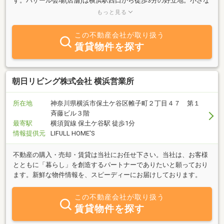
す。バザール会場(店舗)は横浜駅西口から徒歩3分の好立地。小さな
お子様がいらっしゃるお客様に使用いただけるキッズルームもご用
もっと見る
意しております。
この不動産会社が取り扱う
賃貸物件を探す
朝日リビング株式会社 横浜営業所
所在地
神奈川県横浜市保土ケ谷区帷子町２丁目４７ 第１
斉藤ビル３階
最寄駅
横須賀線 保土ケ谷駅 徒歩1分
情報提供元
LIFULL HOME'S
不動産の購入・売却・賃貸は当社にお任せ下さい。当社は、お客様
とともに「暮らし」を創造するパートナーでありたいと願っており
ます。新鮮な物件情報を、スピーディーにお届けしております。
この不動産会社が取り扱う
賃貸物件を探す