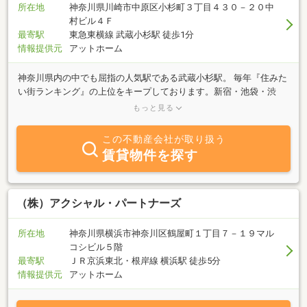
所在地
神奈川県川崎市中原区小杉町３丁目４３０－２０中
村ビル４Ｆ
最寄駅
東急東横線 武蔵小杉駅 徒歩1分
情報提供元
アットホーム
神奈川県内の中でも屈指の人気駅である武蔵小杉駅。 毎年『住みた
い街ランキング』の上位をキープしております。新宿・池袋・渋
谷・品川・新橋・東京などの都心の主要駅や、横浜・みなとみら
もっと見る
い・新横浜などの県内の駅へも１本でアクセス可能、駅前の多数の
大型商業施設や、いくつもの大型タワーマンションは武蔵小杉で
この不動産会社が取り扱う
す。武蔵小杉でのお部屋探しはぜひ当店にお任せくださいませ。 地
賃貸物件を探す
域に詳しいスタッフがご案内いたします。
（株）アクシャル・パートナーズ
所在地
神奈川県横浜市神奈川区鶴屋町１丁目７－１９マル
コシビル５階
最寄駅
ＪＲ京浜東北・根岸線 横浜駅 徒歩5分
情報提供元
アットホーム