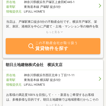
所在地
神奈川県横浜市戸塚区上倉田町445-1
最寄駅
東海道本線 戸塚駅 徒歩5分
情報提供元
LIFULL HOME'S
当店は、戸塚駅東口徒歩5分の不動産会社です。横浜市戸塚区、栄
区、泉区、港南区を中心に戸建て・土地・マンション等の物件を取
り扱っています。無料駐車場、キッズスペースございます。ご来店
もっと見る
お待ちしております！
この不動産会社が取り扱う
賃貸物件を探す
朝日土地建物株式会社 横浜支店
所在地
神奈川県横浜市西区北幸１丁目11-11
最寄駅
東海道本線 横浜駅 徒歩5分
情報提供元
LIFULL HOME'S
お客様の満足度100％を目指して・・・新居をご希望するお客様
は、多種多様な目的です。朝日土地建物では地域密着だからこその
強みを発揮し弊社営業マンは、ホットなハートとフットワークの良
もっと見る