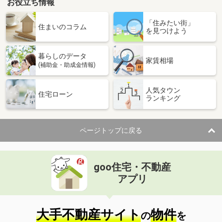
お役立ち情報
「住みたい街」
住まいのコラム
を見つけよう
暮らしのデータ
家賃相場
(補助金・助成金情報)
人気タウン
住宅ローン
ランキング
ページトップに戻る
goo住宅・不動産
アプリ
大手不動産サイト
物件
の
を