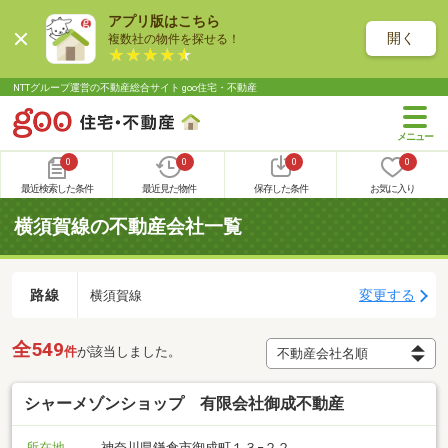
アプリ版はこちら
開く
複数社の物件を探せる！
NTTグループ運営の不動産総合サイト goo住宅・不動産
0
0
0
0
最近検索した条件
最近見た物件
保存した条件
お気に入り
横須賀線の不動産会社一覧
路線
変更する
横須賀線
全549
件
が該当しました。
シャーメゾンショップ 有限会社御成不動産
所在地
神奈川県鎌倉市御成町１３−２２