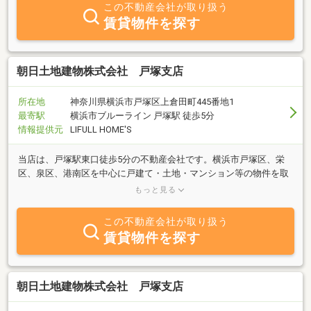
この不動産会社が取り扱う
賃貸物件を探す
朝日土地建物株式会社 戸塚支店
所在地
神奈川県横浜市戸塚区上倉田町445番地1
最寄駅
横浜市ブルーライン 戸塚駅 徒歩5分
情報提供元
LIFULL HOME'S
当店は、戸塚駅東口徒歩5分の不動産会社です。横浜市戸塚区、栄
区、泉区、港南区を中心に戸建て・土地・マンション等の物件を取
り扱っています。無料駐車場、キッズスペースございます。ご来店
もっと見る
お待ちしております！
この不動産会社が取り扱う
賃貸物件を探す
朝日土地建物株式会社 戸塚支店