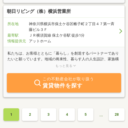
朝日リビング（株）横浜営業所
所在地
神奈川県横浜市保土ケ谷区帷子町２丁目４７第一斉
藤ビル３Ｆ
最寄駅
ＪＲ横須賀線 保土ケ谷駅 徒歩1分
情報提供元
アットホーム
私たちは、お客様とともに「暮らし」を創造するパートナーであり
たいと願っています。地域の将来性、暮らす人の人生設計、家族構
成、また、激増する経済や不動産の動向、住民の利便性、機能性、
もっと見る
耐久性、安全性など、プロフェッショナルな観点から総合的にコン
サルティング、さらには、お客様のニーズに即応した適切な仲介業
この不動産会社が取り扱う
務など、多彩な業務を実施しております。横浜市内の「神奈川区」
賃貸物件を探す
「中区」「西区」「保土ヶ谷区」「南区」「旭区」で、不動産の売
却・購入・資産運用等お考えなら、「豊富な経験」と「実績」を誇
る朝日リビングに、ぜひ、お気軽にご相談ください。
…
1
2
3
4
5
28