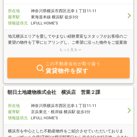
所在地
神奈川県横浜市西区北幸１丁目11-11
最寄駅
東海道本線 横浜駅 徒歩3分
情報提供元
LIFULL HOME'S
地元横浜エリアを愛してやまない経験豊富なスタッフがお客様のご
要望の物件を丁寧にヒアリングし、ご希望に沿った物件をご提案致
します。また、ご購入だけでなく、売却や物件査定のご相談もお気
もっと見る
軽にお寄せ下さい。
この不動産会社が取り扱う
賃貸物件を探す
朝日土地建物株式会社 横浜店 営業２課
所在地
神奈川県横浜市西区北幸１丁目11-11
最寄駅
京浜東北・根岸線 横浜駅 徒歩3分
情報提供元
LIFULL HOME'S
横浜市を中心とした不動産物件をご紹介させていただいておりま