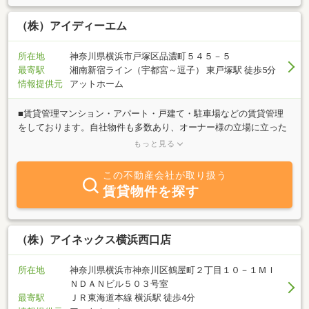
（株）アイディーエム
所在地
神奈川県横浜市戸塚区品濃町５４５－５
最寄駅
湘南新宿ライン（宇都宮～逗子） 東戸塚駅 徒歩5分
情報提供元
アットホーム
■賃貸管理マンション・アパート・戸建て・駐車場などの賃貸管理
をしております。自社物件も多数あり、オーナー様の立場に立った
ご提案ができます。自社物件で培った独自のノウハウで、大切な資
もっと見る
産の維持・向上を目指します。■空き家の管理空家等対策の推進に
関する特別措置法により、空き家には、適切な管理が求められるこ
この不動産会社が取り扱う
とになりました。放置し管理不全空家になった場合、行政より指
賃貸物件を探す
導・勧告を受ける場合があります。また固定資産税評価額が６分の
１になる受託用地の特例を解除され、固定資産税が３～４倍になる
場合があります。弊社では、空き家の定期的な巡回および清掃も行
っております。空き家の活用、売買や法律の相談など状況に合わせ
（株）アイネックス横浜西口店
たご提案させていただきます。■その他、不動産の買取、売買仲
介、大規模修繕工事までワンストップで提供■オススメ情報ご入居
所在地
神奈川県横浜市神奈川区鶴屋町２丁目１０－１ＭＩ
者様へのサービス向上として、ＥＶ充電器の設置を検討してみませ
ＮＤＡＮビル５０３号室
んか？多様化する入居者ニーズに対応するため、ＥＶ充電器、蓄電
最寄駅
ＪＲ東海道本線 横浜駅 徒歩4分
池、太陽光パネルの設置などをご提案しております。