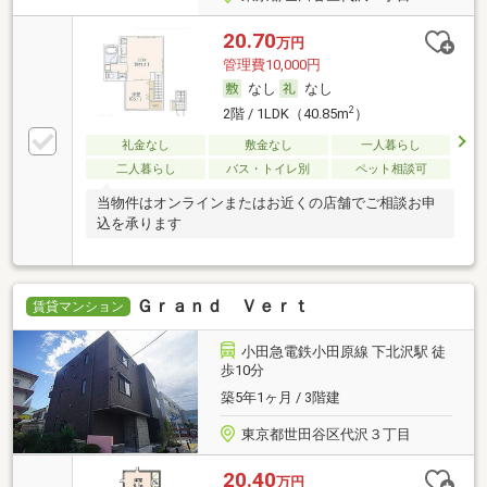
20.70
万円
管理費10,000円
なし
なし
2
2階 / 1LDK（40.85m
）
礼金なし
敷金なし
一人暮らし
二人暮らし
バス・トイレ別
ペット相談可
当物件はオンラインまたはお近くの店舗でご相談お申
込を承ります
Ｇｒａｎｄ Ｖｅｒｔ
賃貸マンション
小田急電鉄小田原線 下北沢駅 徒
歩10分
築5年1ヶ月 / 3階建
東京都世田谷区代沢３丁目
20.40
万円