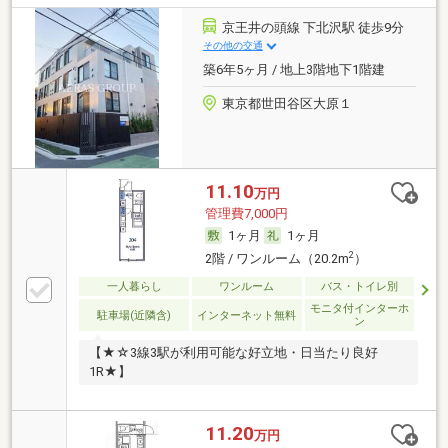
京王井の頭線 下北沢駅 徒歩9分
その他の交通
築6年5ヶ月 / 地上3階地下1階建
東京都世田谷区大原１
11.10
万円
管理費7,000円
1ヶ月
1ヶ月
2
2階 / ワンルーム（20.2m
）
一人暮らし
ワンルーム
バス・トイレ別
モニタ付インターホ
駐車場(近隣含)
インターネット無料
ン
【★☆3線3駅が利用可能な好立地・日当たり良好
1R★】
11.20
万円