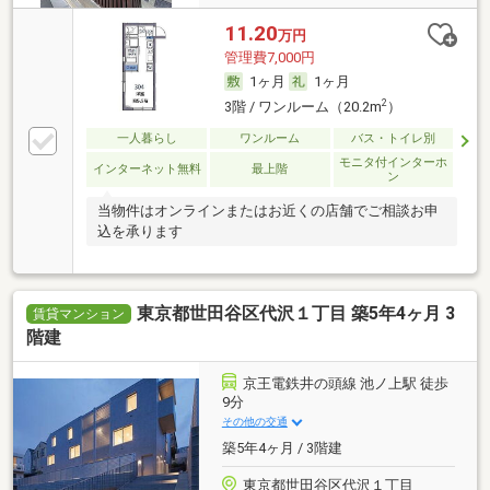
11.20
万円
管理費7,000円
1ヶ月
1ヶ月
2
3階 / ワンルーム（20.2m
）
一人暮らし
ワンルーム
バス・トイレ別
モニタ付インターホ
インターネット無料
最上階
ン
当物件はオンラインまたはお近くの店舗でご相談お申
込を承ります
東京都世田谷区代沢１丁目 築5年4ヶ月 3
賃貸マンション
階建
京王電鉄井の頭線 池ノ上駅 徒歩
9分
その他の交通
築5年4ヶ月 / 3階建
東京都世田谷区代沢１丁目