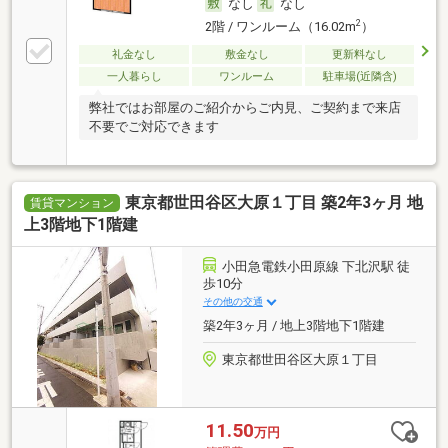
なし
なし
2
2階 / ワンルーム（16.02m
）
礼金なし
敷金なし
更新料なし
一人暮らし
ワンルーム
駐車場(近隣含)
弊社ではお部屋のご紹介からご内見、ご契約まで来店
不要でご対応できます
東京都世田谷区大原１丁目 築2年3ヶ月 地
賃貸マンション
上3階地下1階建
小田急電鉄小田原線 下北沢駅 徒
歩10分
その他の交通
築2年3ヶ月 / 地上3階地下1階建
東京都世田谷区大原１丁目
11.50
万円