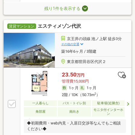
残り1件を表示する
エスティメゾン代沢
賃貸マンション
京王井の頭線 池ノ上駅 徒歩3分
その他の交通
築16年6ヶ月 / 3階建
東京都世田谷区代沢２
23.50
万円
管理費15,000円
1ヶ月
1ヶ月
2
2階 / 1DK（50.73m
）
一人暮らし
バス・トイレ別
駐車場(近隣含)
モニタ付インターホ
角部屋
南向き
ン
◆初期費用・web内見・入居日交渉等なんでもご相談
ください◆