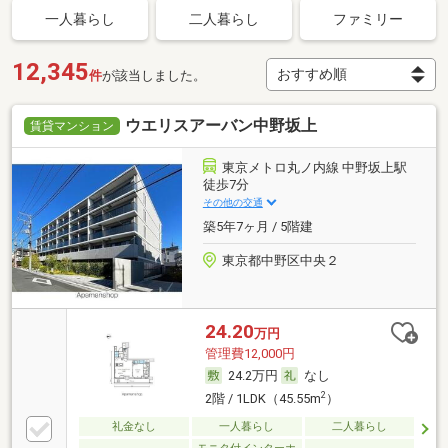
一人暮らし
二人暮らし
ファミリー
12,345
件
が該当しました。
ウエリスアーバン中野坂上
賃貸マンション
東京メトロ丸ノ内線 中野坂上駅
徒歩7分
その他の交通
築5年7ヶ月 / 5階建
東京都中野区中央２
24.20
万円
管理費12,000円
24.2万円
なし
2
2階 / 1LDK（45.55m
）
礼金なし
一人暮らし
二人暮らし