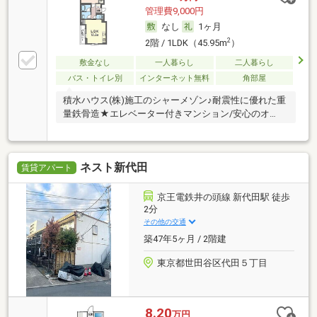
管理費9,000円
なし
1ヶ月
2
2階 / 1LDK（45.95m
）
敷金なし
一人暮らし
二人暮らし
バス・トイレ別
インターネット無料
角部屋
積水ハウス(株)施工のシャーメゾン♪耐震性に優れた重
量鉄骨造★エレベーター付きマンション/安心のオ…
ネスト新代田
賃貸アパート
京王電鉄井の頭線 新代田駅 徒歩
2分
その他の交通
築47年5ヶ月 / 2階建
東京都世田谷区代田５丁目
8.20
万円