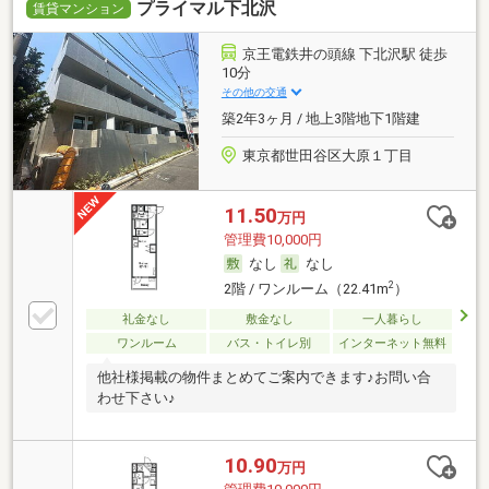
プライマル下北沢
賃貸マンション
京王電鉄井の頭線 下北沢駅 徒歩
10分
その他の交通
築2年3ヶ月 / 地上3階地下1階建
東京都世田谷区大原１丁目
11.50
万円
管理費10,000円
なし
なし
2
2階 / ワンルーム（22.41m
）
礼金なし
敷金なし
一人暮らし
ワンルーム
バス・トイレ別
インターネット無料
他社様掲載の物件まとめてご案内できます♪お問い合
わせ下さい♪
10.90
万円