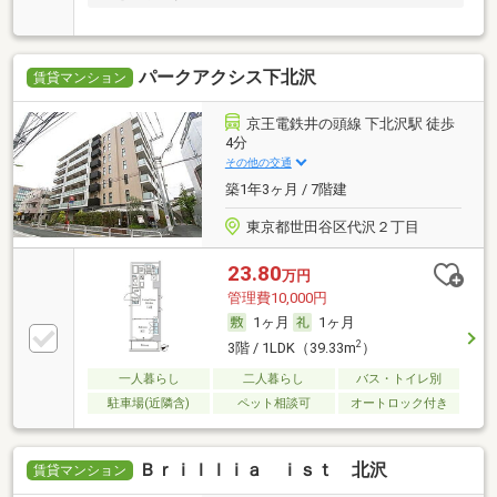
パークアクシス下北沢
賃貸マンション
京王電鉄井の頭線 下北沢駅 徒歩
4分
その他の交通
築1年3ヶ月 / 7階建
東京都世田谷区代沢２丁目
23.80
万円
管理費10,000円
1ヶ月
1ヶ月
2
3階 / 1LDK（39.33m
）
一人暮らし
二人暮らし
バス・トイレ別
駐車場(近隣含)
ペット相談可
オートロック付き
Ｂｒｉｌｌｉａ ｉｓｔ 北沢
賃貸マンション