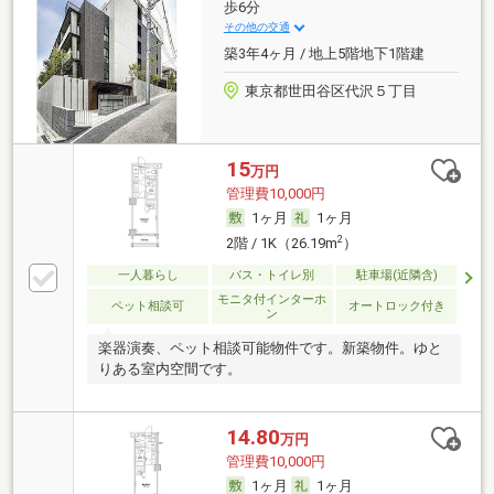
歩6分
その他の交通
築3年4ヶ月 / 地上5階地下1階建
東京都世田谷区代沢５丁目
15
万円
管理費10,000円
1ヶ月
1ヶ月
2
2階 / 1K（26.19m
）
一人暮らし
バス・トイレ別
駐車場(近隣含)
モニタ付インターホ
ペット相談可
オートロック付き
ン
楽器演奏、ペット相談可能物件です。新築物件。ゆと
りある室内空間です。
14.80
万円
管理費10,000円
1ヶ月
1ヶ月