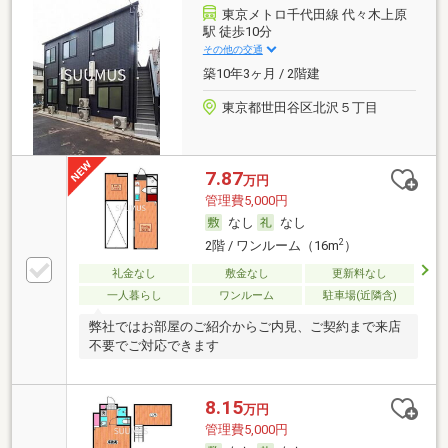
東京メトロ千代田線 代々木上原
駅 徒歩10分
その他の交通
築10年3ヶ月 / 2階建
東京都世田谷区北沢５丁目
7.87
万円
管理費5,000円
なし
なし
2
2階 / ワンルーム（16m
）
礼金なし
敷金なし
更新料なし
一人暮らし
ワンルーム
駐車場(近隣含)
弊社ではお部屋のご紹介からご内見、ご契約まで来店
不要でご対応できます
8.15
万円
管理費5,000円