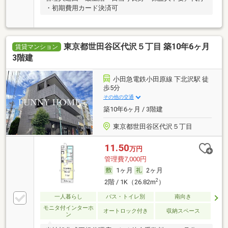
・初期費用カード決済可
東京都世田谷区代沢５丁目 築10年6ヶ月
賃貸マンション
3階建
小田急電鉄小田原線 下北沢駅 徒
歩5分
その他の交通
築10年6ヶ月 / 3階建
東京都世田谷区代沢５丁目
11.50
万円
管理費7,000円
1ヶ月
2ヶ月
2
2階 / 1K（26.82m
）
一人暮らし
バス・トイレ別
南向き
モニタ付インターホ
オートロック付き
収納スペース
ン