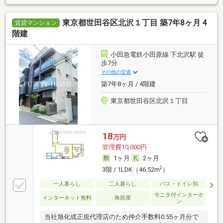
東京都世田谷区北沢１丁目 築7年8ヶ月 4
賃貸マンション
階建
小田急電鉄小田原線 下北沢駅 徒
歩7分
その他の交通
築7年8ヶ月 / 4階建
東京都世田谷区北沢１丁目
18
万円
管理費10,000円
1ヶ月
2ヶ月
2
3階 / 1LDK（46.52m
）
一人暮らし
二人暮らし
バス・トイレ別
モニタ付インターホ
インターネット無料
角部屋
ン
当社旭化成正規代理店のため仲介手数料0.55ヶ月分で