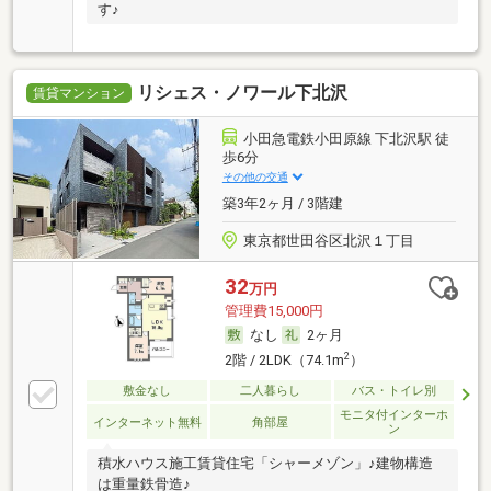
す♪
リシェス・ノワール下北沢
賃貸マンション
小田急電鉄小田原線 下北沢駅 徒
歩6分
その他の交通
築3年2ヶ月 / 3階建
東京都世田谷区北沢１丁目
32
万円
管理費15,000円
なし
2ヶ月
2
2階 / 2LDK（74.1m
）
敷金なし
二人暮らし
バス・トイレ別
モニタ付インターホ
インターネット無料
角部屋
ン
積水ハウス施工賃貸住宅「シャーメゾン」♪建物構造
は重量鉄骨造♪