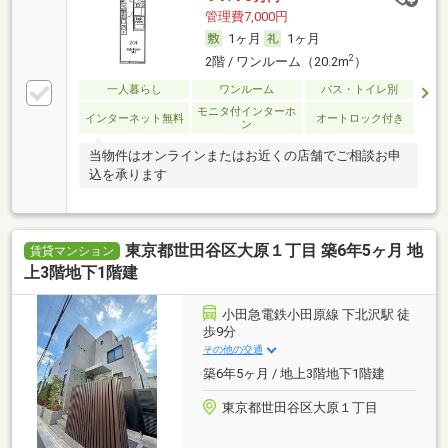
管理費7,000円
1ヶ月
1ヶ月
2
2階 / ワンルーム（20.2m
）
一人暮らし
ワンルーム
バス・トイレ別
モニタ付インターホ
インターネット無料
オートロック付き
ン
当物件はオンラインまたはお近くの店舗でご相談お申
込を承ります
東京都世田谷区大原１丁目 築6年5ヶ月 地
賃貸マンション
上3階地下1階建
小田急電鉄小田原線 下北沢駅 徒
歩9分
その他の交通
築6年5ヶ月 / 地上3階地下1階建
東京都世田谷区大原１丁目