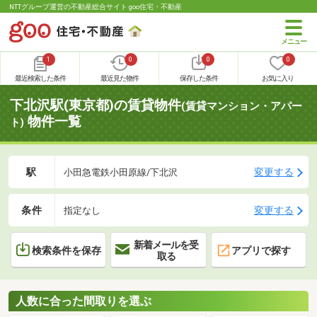
NTTグループ運営の不動産総合サイト goo住宅・不動産
1
0
0
0
最近検索した条件
最近見た物件
保存した条件
お気に入り
下北沢駅(東京都)の賃貸物件
(賃貸マンション・アパー
物件一覧
ト)
駅
変更する
小田急電鉄小田原線/下北沢
条件
変更する
指定なし
新着メールを受
検索条件を保存
アプリで探す
取る
人数に合った間取りを選ぶ