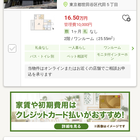
東京都世田谷区代田５丁目
16.50
万円
管理費10,000円
1ヶ月
なし
2
2階 / ワンルーム（25.55m
）
礼金なし
一人暮らし
ワンルーム
モニタ付インターホ
バス・トイレ別
ペット相談可
ン
当物件はオンラインまたはお近くの店舗でご相談お申
込を承ります