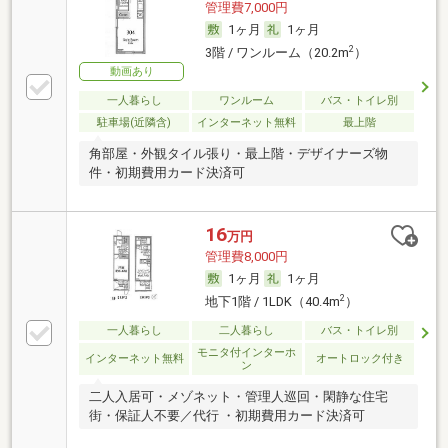
管理費7,000円
1ヶ月
1ヶ月
2
3階 / ワンルーム（20.2m
）
動画あり
一人暮らし
ワンルーム
バス・トイレ別
駐車場(近隣含)
インターネット無料
最上階
角部屋・外観タイル張り・最上階・デザイナーズ物
件・初期費用カード決済可
16
万円
管理費8,000円
1ヶ月
1ヶ月
2
地下1階 / 1LDK（40.4m
）
一人暮らし
二人暮らし
バス・トイレ別
モニタ付インターホ
インターネット無料
オートロック付き
ン
二人入居可・メゾネット・管理人巡回・閑静な住宅
街・保証人不要／代行 ・初期費用カード決済可