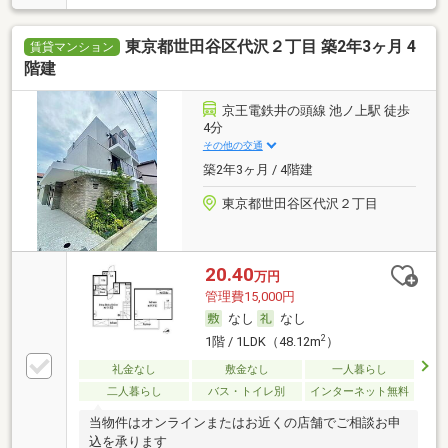
東京都世田谷区代沢２丁目 築2年3ヶ月 4
賃貸マンション
階建
京王電鉄井の頭線 池ノ上駅 徒歩
4分
その他の交通
築2年3ヶ月 / 4階建
東京都世田谷区代沢２丁目
20.40
万円
管理費15,000円
なし
なし
2
1階 / 1LDK（48.12m
）
礼金なし
敷金なし
一人暮らし
二人暮らし
バス・トイレ別
インターネット無料
当物件はオンラインまたはお近くの店舗でご相談お申
込を承ります