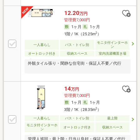
12.20
万円
管理費7,000円
1ヶ月
1ヶ月
2
1階 / 1K（25.25m
）
モニタ付インターホ
一人暮らし
バス・トイレ別
ン
オートロック付き
収納スペース
室内洗濯機置き場
外観タイル張り・閑静な住宅街・保証人不要／代行
14
万円
管理費7,000円
1ヶ月
1ヶ月
2
3階 / 1K（28.35m
）
一人暮らし
バス・トイレ別
最上階
モニタ付インターホ
オートロック付き
収納スペース
ン
管理人巡回・最上階・日当り良好・保証人不要／代行