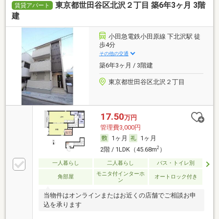
東京都世田谷区北沢２丁目 築6年3ヶ月 3階
賃貸アパート
建
小田急電鉄小田原線 下北沢駅 徒
歩4分
その他の交通
築6年3ヶ月 / 3階建
東京都世田谷区北沢２丁目
17.50
万円
管理費3,000円
1ヶ月
1ヶ月
2
2階 / 1LDK（45.68m
）
一人暮らし
二人暮らし
バス・トイレ別
モニタ付インターホ
角部屋
オートロック付き
ン
当物件はオンラインまたはお近くの店舗でご相談お申
込を承ります