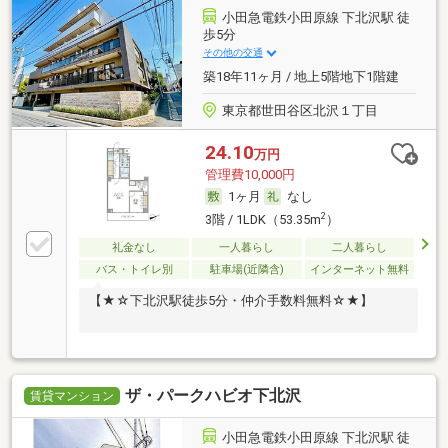
小田急電鉄小田原線 下北沢駅 徒
歩5分
その他の交通
築18年11ヶ月 / 地上5階地下1階建
東京都世田谷区北沢１丁目
24.10
万円
管理費10,000円
1ヶ月
なし
2
3階 / 1LDK（53.35m
）
礼金なし
一人暮らし
二人暮らし
バス・トイレ別
駐車場(近隣含)
インターネット無料
【★☆下北沢駅徒歩5分・仲介手数料無料☆★】
ザ・パークハビオ下北沢
賃貸マンション
小田急電鉄小田原線 下北沢駅 徒