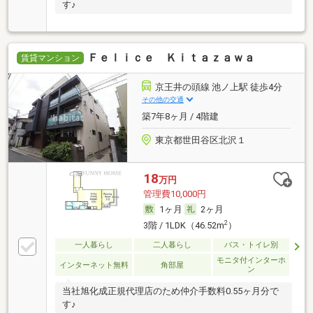
す♪
Ｆｅｌｉｃｅ Ｋｉｔａｚａｗａ
賃貸マンション
京王井の頭線 池ノ上駅 徒歩4分
その他の交通
築7年8ヶ月 / 4階建
東京都世田谷区北沢１
18
万円
管理費10,000円
1ヶ月
2ヶ月
2
3階 / 1LDK（46.52m
）
一人暮らし
二人暮らし
バス・トイレ別
モニタ付インターホ
インターネット無料
角部屋
ン
当社旭化成正規代理店のため仲介手数料0.55ヶ月分で
す♪