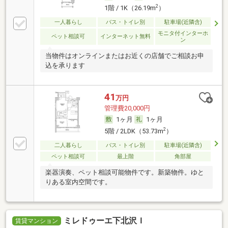
2
1階 / 1K（26.19m
）
一人暮らし
バス・トイレ別
駐車場(近隣含)
モニタ付インターホ
ペット相談可
インターネット無料
ン
当物件はオンラインまたはお近くの店舗でご相談お申
込を承ります
41
万円
管理費20,000円
1ヶ月
1ヶ月
2
5階 / 2LDK（53.73m
）
二人暮らし
バス・トイレ別
駐車場(近隣含)
ペット相談可
最上階
角部屋
楽器演奏、ペット相談可能物件です。新築物件。ゆと
りある室内空間です。
ミレドゥーエ下北沢Ｉ
賃貸マンション