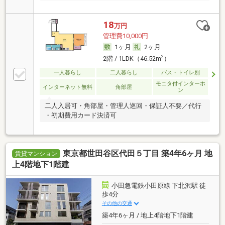
18
万円
管理費10,000円
1ヶ月
2ヶ月
2
2階 / 1LDK（46.52m
）
一人暮らし
二人暮らし
バス・トイレ別
モニタ付インターホ
インターネット無料
角部屋
ン
二人入居可・角部屋・管理人巡回・保証人不要／代行
・初期費用カード決済可
東京都世田谷区代田５丁目 築4年6ヶ月 地
賃貸マンション
上4階地下1階建
小田急電鉄小田原線 下北沢駅 徒
歩4分
その他の交通
築4年6ヶ月 / 地上4階地下1階建