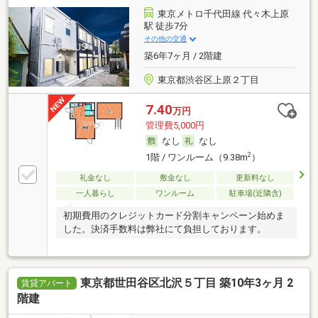
東京メトロ千代田線 代々木上原
駅 徒歩7分
その他の交通
築6年7ヶ月 / 2階建
東京都渋谷区上原２丁目
7.40
万円
管理費5,000円
なし
なし
2
1階 / ワンルーム（9.38m
）
礼金なし
敷金なし
更新料なし
一人暮らし
ワンルーム
駐車場(近隣含)
初期費用のクレジットカード分割キャンペーン始めま
した。決済手数料は弊社にて負担しております。
東京都世田谷区北沢５丁目 築10年3ヶ月 2
賃貸アパート
階建