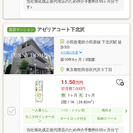
当社旭化成正規代理店のため仲介手数料0.55ヶ月分で
す♪
アゼリアコート下北沢
賃貸マンション
小田急電鉄小田原線 下北沢駅 徒
歩5分
その他の交通
築10年6ヶ月 / 3階建
東京都世田谷区代沢５丁目
11.50
万円
管理費7,000円
1ヶ月
2ヶ月
2
2階 / 1K（26.82m
）
一人暮らし
バス・トイレ別
南向き
モニタ付インターホ
オートロック付き
収納スペース
ン
当社旭化成正規代理店のため仲介手数料0.55ヶ月分で