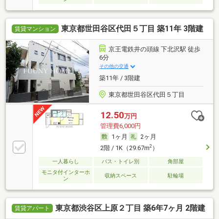
東京都世田谷区代田５丁目 築11年 3階建
賃貸マンション
京王電鉄井の頭線 下北沢駅 徒歩
6分
その他の交通
築11年 / 3階建
東京都世田谷区代田５丁目
12.50
万円
管理費6,000円
1ヶ月
2ヶ月
2
2階 / 1K（29.67m
）
一人暮らし
バス・トイレ別
角部屋
モニタ付インターホ
収納スペース
駐輪場
ン
東京都渋谷区上原２丁目 築6年7ヶ月 2階建
賃貸アパート