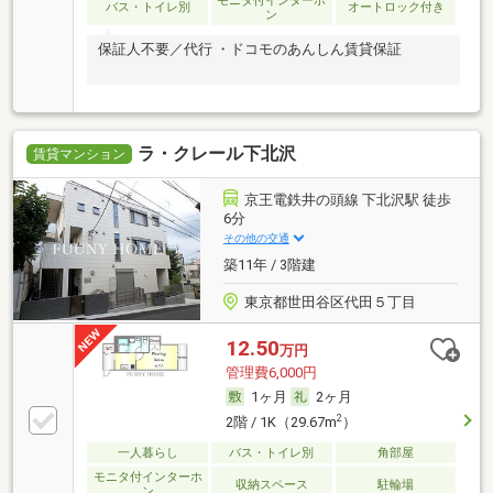
モニタ付インターホ
バス・トイレ別
オートロック付き
ン
保証人不要／代行 ・ドコモのあんしん賃貸保証
ラ・クレール下北沢
賃貸マンション
京王電鉄井の頭線 下北沢駅 徒歩
6分
その他の交通
築11年 / 3階建
東京都世田谷区代田５丁目
12.50
万円
管理費6,000円
1ヶ月
2ヶ月
2
2階 / 1K（29.67m
）
一人暮らし
バス・トイレ別
角部屋
モニタ付インターホ
収納スペース
駐輪場
ン