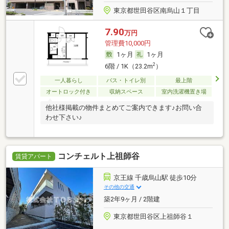
東京都世田谷区南烏山１丁目
7.90
万円
管理費10,000円
1ヶ月
1ヶ月
2
6階 / 1K（23.2m
）
一人暮らし
バス・トイレ別
最上階
オートロック付き
収納スペース
室内洗濯機置き場
他社様掲載の物件まとめてご案内できます♪お問い合
わせ下さい♪
コンチェルト上祖師谷
賃貸アパート
京王線 千歳烏山駅 徒歩10分
その他の交通
築2年9ヶ月 / 2階建
東京都世田谷区上祖師谷１