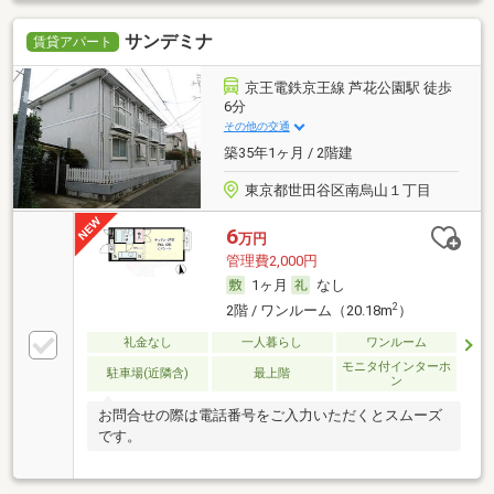
サンデミナ
賃貸アパート
京王電鉄京王線 芦花公園駅 徒歩
6分
その他の交通
築35年1ヶ月 / 2階建
東京都世田谷区南烏山１丁目
6
万円
管理費2,000円
1ヶ月
なし
2
2階 / ワンルーム（20.18m
）
礼金なし
一人暮らし
ワンルーム
モニタ付インターホ
駐車場(近隣含)
最上階
ン
お問合せの際は電話番号をご入力いただくとスムーズ
です。