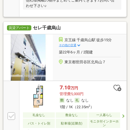
他社様掲載の物件まとめてご案内できます♪お問い合
わせ下さい♪
セレ千歳烏山
賃貸アパート
京王線 千歳烏山駅 徒歩15分
その他の交通
築22年6ヶ月 / 2階建
東京都世田谷区北烏山７
7.10
万円
管理費5,000円
なし
なし
2
1階 / 1K（22.35m
）
礼金なし
敷金なし
一人暮らし
モニタ付インターホ
バス・トイレ別
駐車場(近隣含)
ン