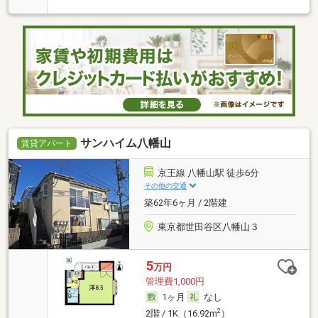
サンハイム八幡山
賃貸アパート
京王線 八幡山駅 徒歩6分
その他の交通
築62年6ヶ月 / 2階建
東京都世田谷区八幡山３
5
万円
管理費1,000円
1ヶ月
なし
2
2階 / 1K（16.92m
）