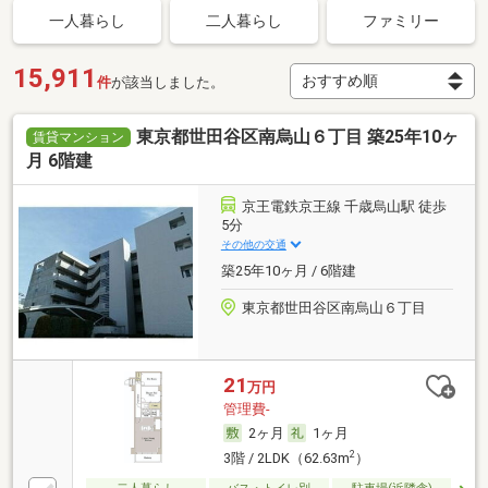
一人暮らし
二人暮らし
ファミリー
15,911
件
が該当しました。
東京都世田谷区南烏山６丁目 築25年10ヶ
賃貸マンション
月 6階建
京王電鉄京王線 千歳烏山駅 徒歩
5分
その他の交通
築25年10ヶ月 / 6階建
東京都世田谷区南烏山６丁目
21
万円
管理費-
2ヶ月
1ヶ月
2
3階 / 2LDK（62.63m
）