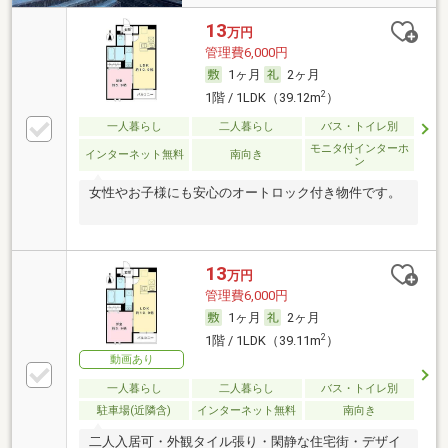
13
万円
管理費6,000円
1ヶ月
2ヶ月
2
1階 / 1LDK（39.12m
）
一人暮らし
二人暮らし
バス・トイレ別
モニタ付インターホ
インターネット無料
南向き
ン
女性やお子様にも安心のオートロック付き物件です。
13
万円
管理費6,000円
1ヶ月
2ヶ月
2
1階 / 1LDK（39.11m
）
動画あり
一人暮らし
二人暮らし
バス・トイレ別
駐車場(近隣含)
インターネット無料
南向き
二人入居可・外観タイル張り・閑静な住宅街・デザイ