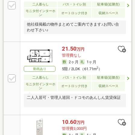
二人暮らし
バス・トイレ別
駐車場(近隣含)
モニタ付インターホ
オートロック付き
収納スペース
ン
他社様掲載の物件まとめてご案内できます♪お問い合
わせ下さい♪
21.50
万円
管理費なし
2ヶ月
1ヶ月
2
5階 / 2LDK（61.71m
）
動画あり
二人暮らし
バス・トイレ別
駐車場(近隣含)
モニタ付インターホ
オートロック付き
収納スペース
ン
二人入居可・管理人巡回・ドコモのあんしん賃貸保証
10.60
万円
管理費3,000円