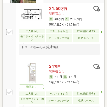
21.50
万円
管理費なし
43万円
21.5万円
2
5階 / 2LDK（61.71m
）
二人暮らし
バス・トイレ別
駐車場(近隣含)
モニタ付インターホ
オートロック付き
収納スペース
ン
ドコモのあんしん賃貸保証
21
万円
管理費なし
2ヶ月
1ヶ月
2
3階 / 2LDK（62.63m
）
動画あり
二人暮らし
バス・トイレ別
駐車場(近隣含)
モニタ付インターホ
オートロック付き
収納スペース
ン