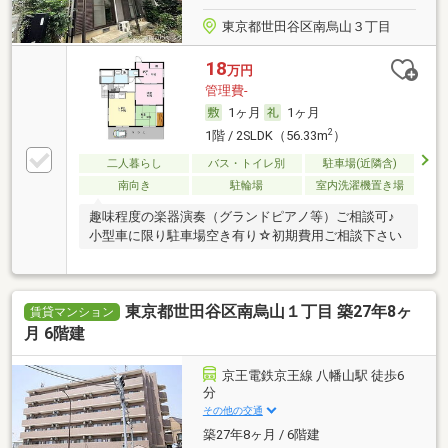
東京都世田谷区南烏山３丁目
18
万円
管理費-
1ヶ月
1ヶ月
2
1階 / 2SLDK（56.33m
）
二人暮らし
バス・トイレ別
駐車場(近隣含)
南向き
駐輪場
室内洗濯機置き場
趣味程度の楽器演奏（グランドピアノ等）ご相談可♪
小型車に限り駐車場空き有り☆初期費用ご相談下さい
東京都世田谷区南烏山１丁目 築27年8ヶ
賃貸マンション
月 6階建
京王電鉄京王線 八幡山駅 徒歩6
分
その他の交通
築27年8ヶ月 / 6階建