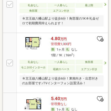
礼金なし
一人暮らし
最上階
角部屋
エアコン付き
☆京王線八幡山駅より徒歩6分！角部屋の1K☆礼金ゼ
ロで初期費用抑えられます！
4.80
万円
管理費1,000円
1ヶ月
なし
2
1階 / 1K（16m
）
礼金なし
一人暮らし
角部屋
モニタ付インターホ
収納スペース
エアコン付き
ン
☆京王線八幡山駅より徒歩6分！東南向き・出窓付き
のお部屋です♪TVインターフォン設置済み！
5.40
万円
管理費なし
1ヶ月
なし