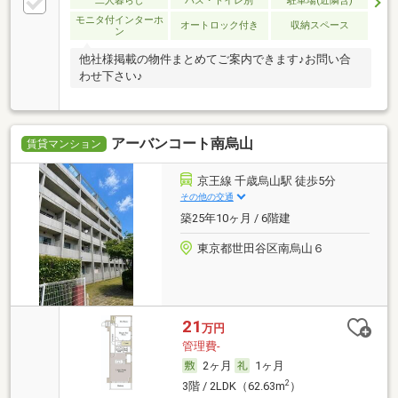
二人暮らし
バス・トイレ別
駐車場(近隣含)
モニタ付インターホ
オートロック付き
収納スペース
ン
他社様掲載の物件まとめてご案内できます♪お問い合
わせ下さい♪
アーバンコート南烏山
賃貸マンション
京王線 千歳烏山駅 徒歩5分
その他の交通
築25年10ヶ月 / 6階建
東京都世田谷区南烏山６
21
万円
管理費-
2ヶ月
1ヶ月
2
3階 / 2LDK（62.63m
）