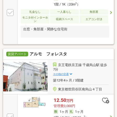
2
1階 / 1K（20m
）
礼金なし
一人暮らし
角部屋
モニタ付インターホ
収納スペース
エアコン付き
ン
出窓・角部屋・閑静な住宅街
アルモ フォレスタ
賃貸アパート
京王電鉄京王線 千歳烏山駅 徒歩
7分
その他の交通
築12年4ヶ月 / 3階建
東京都世田谷区南烏山４丁目
12.50
万円
管理費3,000円
1ヶ月
1ヶ月
2