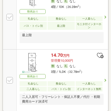
なし
なし
2
4階 / 1DK（26.28m
）
動画あり
礼金なし
敷金なし
一人暮らし
モニタ付インターホ
バス・トイレ別
最上階
ン
最上階
14.70
万円
管理費10,000円
なし
なし
2
3階 / 1LDK（32.78m
）
動画あり
礼金なし
敷金なし
一人暮らし
二人暮らし
バス・トイレ別
インターネット無料
二人入居可・フリーレント・保証人不要／代行 ・初期
費用カード決済可