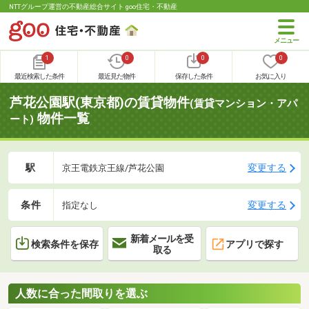
NTTグループ運営の不動産総合サイト goo住宅・不動産
1
0
0
0
最近検索した条件
最近見た物件
保存した条件
お気に入り
芦花公園駅(東京都)の賃貸物件
(賃貸マンション・アパ
物件一覧
ート)
駅
変更する
京王電鉄京王線/芦花公園
条件
変更する
指定なし
新着メールを受
検索条件を保存
アプリで探す
取る
人数に合った間取りを選ぶ