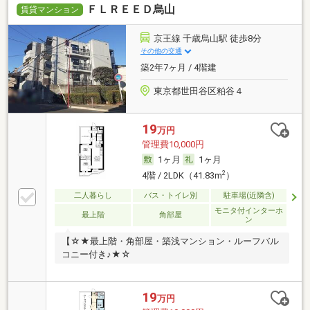
ＦＬＲＥＥＤ烏山
賃貸マンション
京王線 千歳烏山駅 徒歩8分
その他の交通
築2年7ヶ月 / 4階建
東京都世田谷区粕谷４
19
万円
管理費10,000円
1ヶ月
1ヶ月
2
4階 / 2LDK（41.83m
）
二人暮らし
バス・トイレ別
駐車場(近隣含)
モニタ付インターホ
最上階
角部屋
ン
【☆★最上階・角部屋・築浅マンション・ルーフバル
コニー付き♪★☆
19
万円