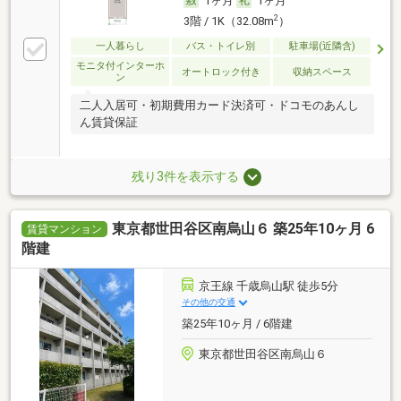
1ヶ月
1ヶ月
2
3階 / 1K（32.08m
）
一人暮らし
バス・トイレ別
駐車場(近隣含)
モニタ付インターホ
オートロック付き
収納スペース
ン
二人入居可・初期費用カード決済可・ドコモのあんし
ん賃貸保証
残り3件を表示する
東京都世田谷区南烏山６ 築25年10ヶ月 6
賃貸マンション
階建
京王線 千歳烏山駅 徒歩5分
その他の交通
築25年10ヶ月 / 6階建
東京都世田谷区南烏山６