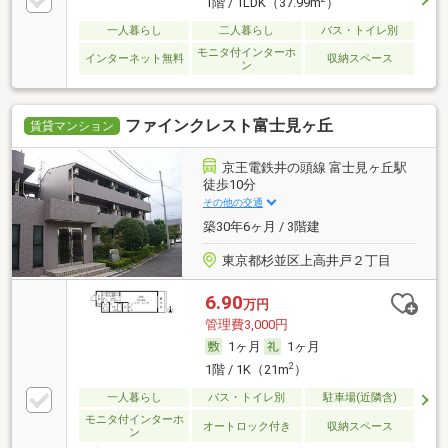
1階 / 1LDK（37.99m
）
一人暮らし
二人暮らし
バス・トイレ別
モニタ付インターホ
インターネット無料
収納スペース
ン
ファインクレスト富士見ヶ丘
賃貸マンション
京王電鉄井の頭線 富士見ヶ丘駅
徒歩10分
その他の交通
築30年6ヶ月 / 3階建
東京都杉並区上高井戸２丁目
6.90
万円
管理費3,000円
1ヶ月
1ヶ月
2
1階 / 1K（21m
）
一人暮らし
バス・トイレ別
駐車場(近隣含)
モニタ付インターホ
オートロック付き
収納スペース
ン