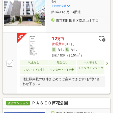
5分
その他の交通
築3年11ヶ月 / 4階建
東京都世田谷区南烏山３丁目
12
万円
管理費10,000円
なし
なし
2
3階 / 1DK（25.51m
）
礼金なし
敷金なし
一人暮らし
モニタ付インターホ
バス・トイレ別
インターネット無料
ン
他社様掲載の物件まとめてご案内できます♪お問い合
わせ下さい♪
ＰＡＳＥＯ芦花公園
賃貸マンション