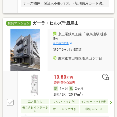
ナーズ物件・保証人不要／代行 ・初期費用カード決済
可
ガーラ・ヒルズ千歳烏山
賃貸マンション
京王電鉄京王線 千歳烏山駅 徒歩
5分
その他の交通
築5年6ヶ月 / 5階建
東京都世田谷区南烏山５丁目
10.80
万円
管理費9,000円
1ヶ月
2ヶ月
2
2階 / 2K（25.37m
）
二人暮らし
バス・トイレ別
インターネット無料
モニタ付インターホ
オートロック付き
収納スペース
ン