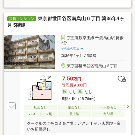
東京都世田谷区南烏山６丁目 築36年4ヶ
賃貸マンション
月 5階建
京王電鉄京王線 千歳烏山駅 徒歩
5分
その他の交通
築36年4ヶ月 / 5階建
東京都世田谷区南烏山６丁目
7.50
万円
管理費9,000円
なし
なし
2
5階 / 1K（18.76m
）
礼金なし
敷金なし
一人暮らし
バス・トイレ別
最上階
角部屋
グーグルのクチコミをご覧ください！良い店選び＝良
いお部屋探し