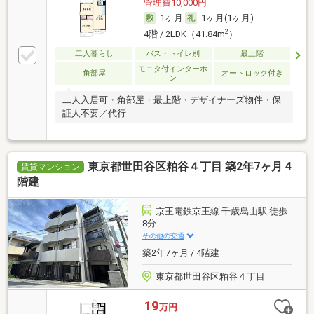
管理費10,000円
1ヶ月
1ヶ月(1ヶ月)
2
4階 / 2LDK（41.84m
）
二人暮らし
バス・トイレ別
最上階
モニタ付インターホ
角部屋
オートロック付き
ン
二人入居可・角部屋・最上階・デザイナーズ物件・保
証人不要／代行
東京都世田谷区粕谷４丁目 築2年7ヶ月 4
賃貸マンション
階建
京王電鉄京王線 千歳烏山駅 徒歩
8分
その他の交通
築2年7ヶ月 / 4階建
東京都世田谷区粕谷４丁目
19
万円