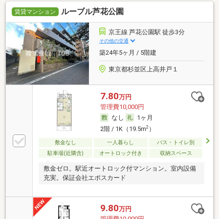
ルーブル芦花公園
賃貸マンション
京王線 芦花公園駅 徒歩3分
その他の交通
築24年5ヶ月 / 5階建
東京都杉並区上高井戸１
7.80
万円
管理費10,000円
なし
1ヶ月
2
2階 / 1K（19.5m
）
敷金なし
一人暮らし
バス・トイレ別
駐車場(近隣含)
オートロック付き
収納スペース
敷金ゼロ。駅近オートロック付マンション。室内設備
充実。保証会社エポスカード
9.80
万円
管理費10,000円