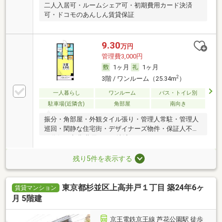
二人入居可・ルームシェア可・初期費用カード決済
可・ドコモのあんしん賃貸保証
9.30
万円
管理費3,000円
1ヶ月
1ヶ月
2
3階 / ワンルーム（25.34m
）
一人暮らし
ワンルーム
バス・トイレ別
駐車場(近隣含)
角部屋
南向き
振分・角部屋・外観タイル張り・管理人常駐・管理人
巡回・閑静な住宅街・デザイナーズ物件・保証人不要
／代行 ・初期費用カード決済可
残り5件を表示する
東京都杉並区上高井戸１丁目 築24年6ヶ
賃貸マンション
月 5階建
京王電鉄京王線 芦花公園駅 徒歩