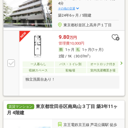
4分
その他の交通
築24年6ヶ月 / 5階建
東京都杉並区上高井戸１丁目
9.80
万円
管理費10,000円
1ヶ月
1ヶ月(1ヶ月)
2
2階 / 1K（30.07m
）
一人暮らし
バス・トイレ別
オートロック付き
収納スペース
駐輪場
室内洗濯機置き場
独立洗面台あり！
東京都世田谷区南烏山３丁目 築3年11ヶ
賃貸マンション
月 4階建
京王電鉄京王線 芦花公園駅 徒歩