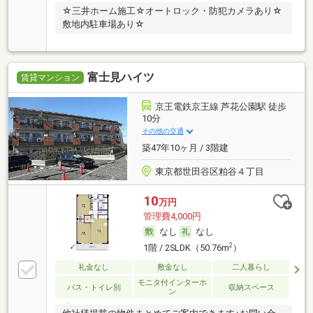
☆三井ホーム施工☆オートロック・防犯カメラあり☆
敷地内駐車場あり☆
富士見ハイツ
賃貸マンション
京王電鉄京王線 芦花公園駅 徒歩
10分
その他の交通
築47年10ヶ月 / 3階建
東京都世田谷区粕谷４丁目
10
万円
管理費4,000円
なし
なし
2
1階 / 2SLDK（50.76m
）
礼金なし
敷金なし
二人暮らし
モニタ付インターホ
バス・トイレ別
収納スペース
ン