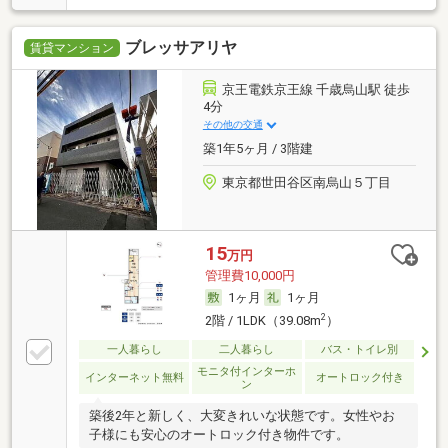
ブレッサアリヤ
賃貸マンション
京王電鉄京王線 千歳烏山駅 徒歩
4分
その他の交通
築1年5ヶ月 / 3階建
東京都世田谷区南烏山５丁目
15
万円
管理費10,000円
1ヶ月
1ヶ月
2
2階 / 1LDK（39.08m
）
一人暮らし
二人暮らし
バス・トイレ別
モニタ付インターホ
インターネット無料
オートロック付き
ン
築後2年と新しく、大変きれいな状態です。女性やお
子様にも安心のオートロック付き物件です。