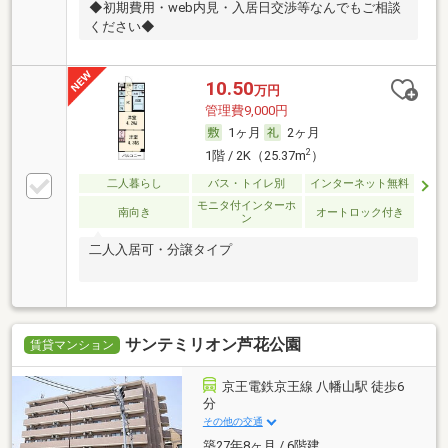
◆初期費用・web内見・入居日交渉等なんでもご相談
ください◆
10.50
万円
管理費9,000円
1ヶ月
2ヶ月
2
1階 / 2K（25.37m
）
二人暮らし
バス・トイレ別
インターネット無料
モニタ付インターホ
南向き
オートロック付き
ン
二人入居可・分譲タイプ
サンテミリオン芦花公園
賃貸マンション
京王電鉄京王線 八幡山駅 徒歩6
分
その他の交通
築27年8ヶ月 / 6階建