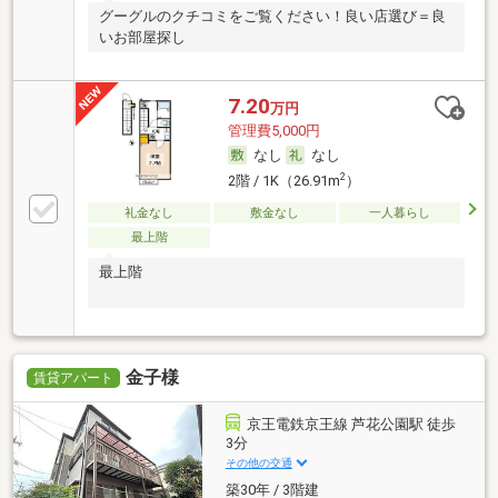
グーグルのクチコミをご覧ください！良い店選び＝良
いお部屋探し
7.20
万円
管理費5,000円
なし
なし
2
2階 / 1K（26.91m
）
礼金なし
敷金なし
一人暮らし
最上階
最上階
金子様
賃貸アパート
京王電鉄京王線 芦花公園駅 徒歩
3分
その他の交通
築30年 / 3階建