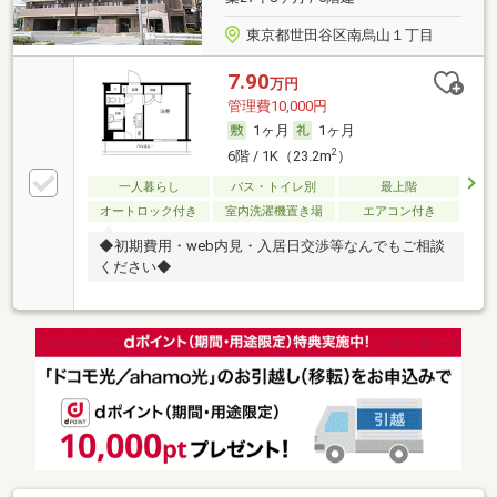
東京都世田谷区南烏山１丁目
7.90
万円
管理費10,000円
1ヶ月
1ヶ月
2
6階 / 1K（23.2m
）
一人暮らし
バス・トイレ別
最上階
オートロック付き
室内洗濯機置き場
エアコン付き
◆初期費用・web内見・入居日交渉等なんでもご相談
ください◆