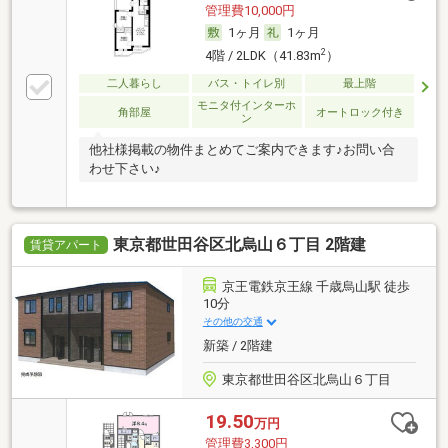
管理費10,000円
1ヶ月
1ヶ月
2
4階 / 2LDK（41.83m
）
二人暮らし
バス・トイレ別
最上階
モニタ付インターホ
角部屋
オートロック付き
ン
他社様掲載の物件まとめてご案内できます♪お問い合
わせ下さい♪
東京都世田谷区北烏山６丁目 2階建
賃貸アパート
京王電鉄京王線 千歳烏山駅 徒歩
10分
その他の交通
新築 / 2階建
東京都世田谷区北烏山６丁目
19.50
万円
管理費3,300円