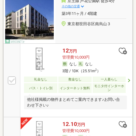
京王線 芦花公園駅 徒歩4分
その他の交通
築3年11ヶ月 / 4階建
東京都世田谷区南烏山３
12
万円
管理費10,000円
なし
なし
2
3階 / 1DK（25.51m
）
礼金なし
敷金なし
一人暮らし
モニタ付インターホ
バス・トイレ別
インターネット無料
ン
他社様掲載の物件まとめてご案内できます♪お問い合
わせ下さい♪
12.10
万円
管理費10,000円