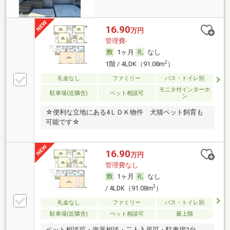
16.90
万円
管理費-
1ヶ月
なし
2
1階 / 4LDK（91.08m
）
礼金なし
ファミリー
バス・トイレ別
モニタ付インターホ
駐車場(近隣含)
ペット相談可
ン
☆便利な立地にある4ＬＤＫ物件 犬猫ペット飼育も
可能です☆
16.90
万円
管理費なし
1ヶ月
なし
2
/ 4LDK（91.08m
）
礼金なし
ファミリー
バス・トイレ別
駐車場(近隣含)
ペット相談可
最上階
ペット相談可・楽器相談・二人入居可・駐車場2台