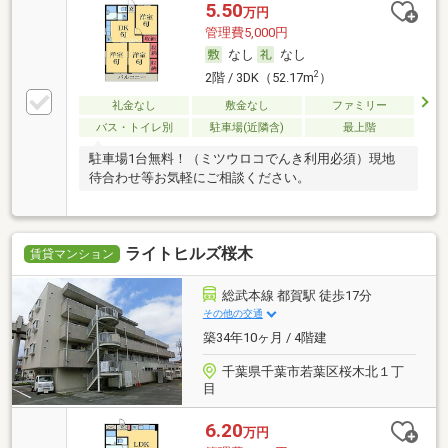
5.50
万円
管理費5,000円
なし
なし
2
2階 / 3DK（52.17m
）
礼金なし
敷金なし
ファミリー
バス・トイレ別
駐車場(近隣含)
最上階
駐車場1台無料！（ミツウロコでんき利用必須）現地
待合わせ等お気軽にご相談ください。
ライトヒルズ桜木
賃貸マンション
総武本線 都賀駅 徒歩17分
その他の交通
築34年10ヶ月 / 4階建
千葉県千葉市若葉区桜木北１丁
目
6.20
万円