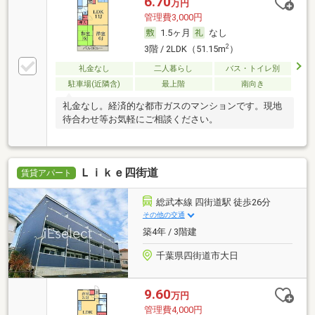
6.70
万円
管理費3,000円
1.5ヶ月
なし
2
3階 / 2LDK（51.15m
）
礼金なし
二人暮らし
バス・トイレ別
駐車場(近隣含)
最上階
南向き
礼金なし。経済的な都市ガスのマンションです。現地
待合わせ等お気軽にご相談ください。
Ｌｉｋｅ四街道
賃貸アパート
総武本線 四街道駅 徒歩26分
その他の交通
築4年 / 3階建
千葉県四街道市大日
9.60
万円
管理費4,000円