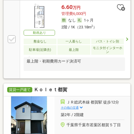
6.60
万円
管理費6,000円
なし
1ヶ月
2
2階 / 1K（23.18m
）
動画あり
敷金なし
一人暮らし
バス・トイレ別
モニタ付インターホ
駐車場(近隣含)
最上階
ン
最上階・初期費用カード決済可
Ｋｏｌｅｔ都賀
賃貸一戸建て
ＪＲ総武本線 都賀駅 徒歩12分
その他の交通
築2年 / 2階建
千葉県千葉市若葉区都賀５丁目