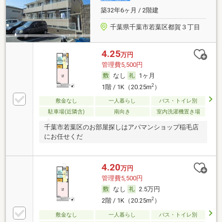
築32年6ヶ月 / 2階建
千葉県千葉市若葉区都賀３丁目
4.25
万円
管理費5,500円
なし
1ヶ月
2
1階 / 1K（20.25m
）
敷金なし
一人暮らし
バス・トイレ別
駐車場(近隣含)
南向き
室内洗濯機置き場
千葉市若葉区のお部屋探しはアパマンショップ稲毛店
にお任せくだ
4.20
万円
管理費5,500円
なし
2.5万円
2
2階 / 1K（20.25m
）
敷金なし
一人暮らし
バス・トイレ別