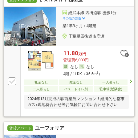
総武本線 四街道駅 徒歩1分
その他の交通
築1年9ヶ月 / 4階建
千葉県四街道市鹿渡
11.80
万円
管理費6,000円
なし
なし
2
4階 / 1LDK（35.5m
）
礼金なし
敷金なし
一人暮らし
二人暮らし
バス・トイレ別
駐車場(近隣含)
2024年12月完成の駅前築浅マンション！経済的な都市
ガス♪現地待合わせ等お気軽にお問い合わせ下さい
ユーフォリア
賃貸アパート