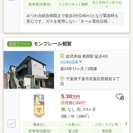
モニタ付インターホ
駐車場(近隣含)
インターネット無料
ン
みつわ台総合病院まで徒歩3分(240ｍ)となり緊急時も
安心です。ガスを使用しない「オール電化仕様」…
モンフレール都賀
賃貸アパート
総武本線 都賀駅 徒歩4分
その他の交通
築25年11ヶ月 / 2階建
千葉県千葉市若葉区西都賀３丁
目
5.30
万円
管理費2,000円
なし
0.5ヶ月
2
2階 / 1K（28m
）
敷金なし
一人暮らし
バス・トイレ別
駐車場(近隣含)
最上階
角部屋