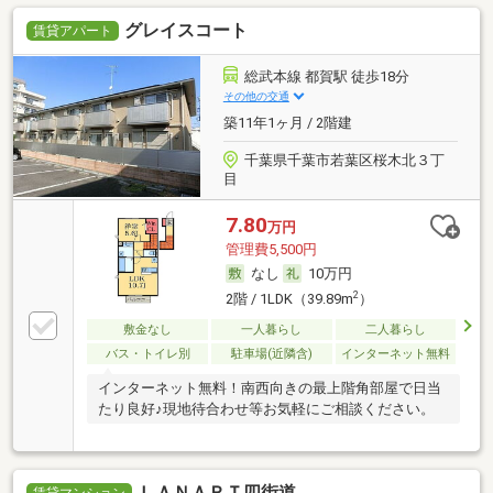
グレイスコート
賃貸アパート
総武本線 都賀駅 徒歩18分
その他の交通
築11年1ヶ月 / 2階建
千葉県千葉市若葉区桜木北３丁
目
7.80
万円
管理費5,500円
なし
10万円
2
2階 / 1LDK（39.89m
）
敷金なし
一人暮らし
二人暮らし
バス・トイレ別
駐車場(近隣含)
インターネット無料
インターネット無料！南西向きの最上階角部屋で日当
たり良好♪現地待合わせ等お気軽にご相談ください。
ＬＡＮＡＲＴ四街道
賃貸マンション