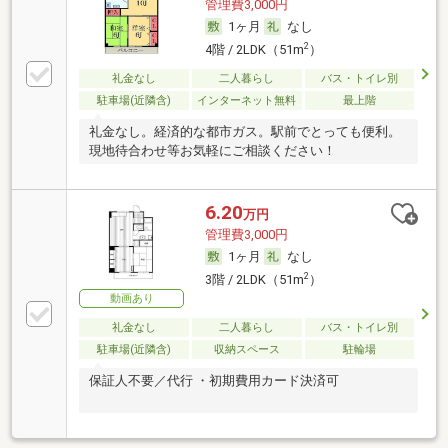
管理費3,000円
1ヶ月
なし
2
4階 / 2LDK（51m
）
礼金なし
二人暮らし
バス・トイレ別
駐車場(近隣含)
インターネット無料
最上階
礼金なし。経済的な都市ガス。駅前でとっても便利。
現地待合わせ等お気軽にご相談ください！
6.20
万円
管理費3,000円
1ヶ月
なし
2
3階 / 2LDK（51m
）
動画あり
礼金なし
二人暮らし
バス・トイレ別
駐車場(近隣含)
収納スペース
駐輪場
保証人不要／代行 ・初期費用カード決済可