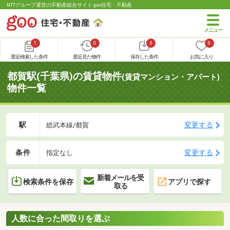
NTTグループ運営の不動産総合サイト goo住宅・不動産
1
0
0
0
最近検索した条件
最近見た物件
保存した条件
お気に入り
都賀駅(千葉県)の賃貸物件
(賃貸マンション・アパート)
物件一覧
駅
変更する
総武本線/都賀
条件
変更する
指定なし
新着メールを受
検索条件を保存
アプリで探す
取る
人数に合った間取りを選ぶ