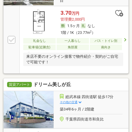
目
3.70
万円
管理費2,000円
1.5ヶ月
なし
2
1階 / 1K（23.77m
）
礼金なし
一人暮らし
バス・トイレ別
駐車場(近隣含)
角部屋
南向き
来店不要のオンライン接客で物件紹介・契約がご自宅
で可能です！
ドリーム美しが丘
賃貸アパート
総武本線 四街道駅 徒歩17分
その他の交通
築34年6ヶ月 / 2階建
千葉県四街道市和良比