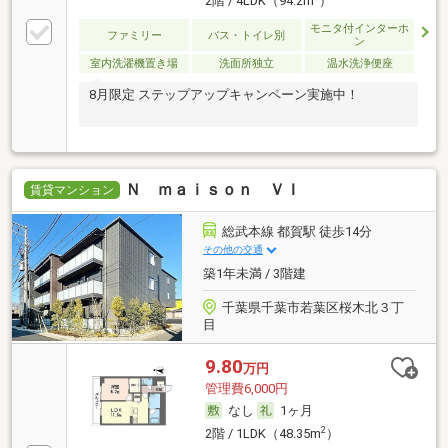
2階 / 4LDK（94.2m
）
モニタ付インターホ
ファミリー
バス・トイレ別
ン
室内洗濯機置き場
洗面所独立
温水洗浄便座
8月限定 ステップアップキャンペーン実施中！
Ｎ ｍａｉｓｏｎ ＶＩ
賃貸マンション
総武本線 都賀駅 徒歩14分
その他の交通
築1年未満 / 3階建
千葉県千葉市若葉区桜木北３丁
目
9.80
万円
管理費6,000円
なし
1ヶ月
2
2階 / 1LDK（48.35m
）