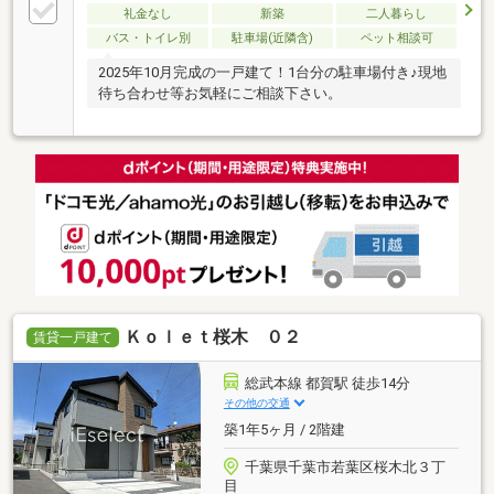
礼金なし
新築
二人暮らし
バス・トイレ別
駐車場(近隣含)
ペット相談可
2025年10月完成の一戸建て！1台分の駐車場付き♪現地
待ち合わせ等お気軽にご相談下さい。
Ｋｏｌｅｔ桜木 ０２
賃貸一戸建て
総武本線 都賀駅 徒歩14分
その他の交通
築1年5ヶ月 / 2階建
千葉県千葉市若葉区桜木北３丁
目