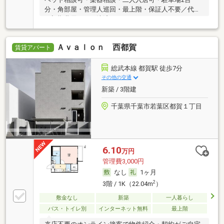
分・角部屋・管理人巡回・最上階・保証人不要／代行
・初期費用カード決済可
Ａｖａｌｏｎ 西都賀
賃貸アパート
総武本線 都賀駅 徒歩7分
その他の交通
新築 / 3階建
千葉県千葉市若葉区都賀１丁目
6.10
万円
管理費3,000円
なし
1ヶ月
2
3階 / 1K（22.04m
）
敷金なし
新築
一人暮らし
バス・トイレ別
インターネット無料
最上階