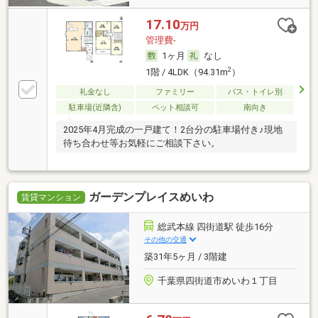
17.10
万円
管理費-
1ヶ月
なし
2
1階 / 4LDK（94.31m
）
礼金なし
ファミリー
バス・トイレ別
駐車場(近隣含)
ペット相談可
南向き
2025年4月完成の一戸建て！2台分の駐車場付き♪現地
待ち合わせ等お気軽にご相談下さい。
ガーデンプレイスめいわ
賃貸マンション
総武本線 四街道駅 徒歩16分
その他の交通
築31年5ヶ月 / 3階建
千葉県四街道市めいわ１丁目