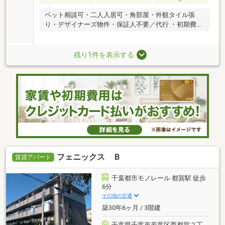
ペット相談可・二人入居可・角部屋・外観タイル張
り・デザイナーズ物件・保証人不要／代行 ・初期費用
カード決済可
残り1件を表示する
フェニックス Ｂ
賃貸アパート
千葉都市モノレール 都賀駅 徒歩
6分
その他の交通
築30年6ヶ月 / 3階建
千葉県千葉市若葉区西都賀２丁