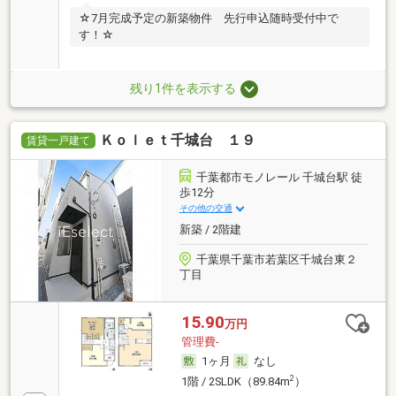
☆7月完成予定の新築物件 先行申込随時受付中で
す！☆
残り1件を表示する
Ｋｏｌｅｔ千城台 １９
賃貸一戸建て
千葉都市モノレール 千城台駅 徒
歩12分
その他の交通
新築 / 2階建
千葉県千葉市若葉区千城台東２
丁目
15.90
万円
管理費-
1ヶ月
なし
2
1階 / 2SLDK（89.84m
）