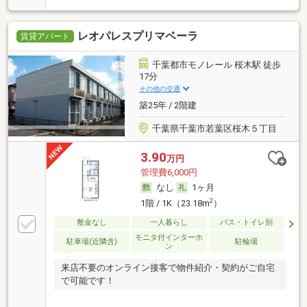
レオパレスプリマベーラ
賃貸アパート
千葉都市モノレール 桜木駅 徒歩
17分
その他の交通
築25年 / 2階建
千葉県千葉市若葉区桜木５丁目
3.90
万円
管理費6,000円
なし
1ヶ月
2
1階 / 1K（23.18m
）
敷金なし
一人暮らし
バス・トイレ別
モニタ付インターホ
駐車場(近隣含)
駐輪場
ン
来店不要のオンライン接客で物件紹介・契約がご自宅
で可能です！