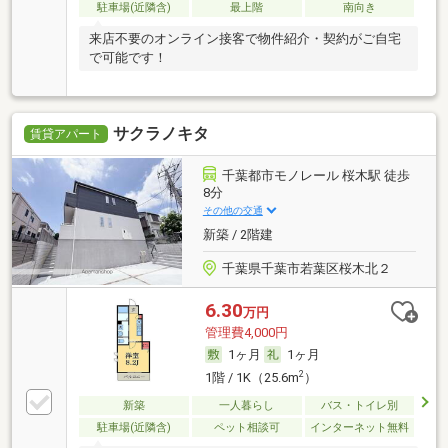
駐車場(近隣含)
最上階
南向き
来店不要のオンライン接客で物件紹介・契約がご自宅
で可能です！
サクラノキタ
賃貸アパート
千葉都市モノレール 桜木駅 徒歩
8分
その他の交通
新築 / 2階建
千葉県千葉市若葉区桜木北２
6.30
万円
管理費4,000円
1ヶ月
1ヶ月
2
1階 / 1K（25.6m
）
新築
一人暮らし
バス・トイレ別
駐車場(近隣含)
ペット相談可
インターネット無料