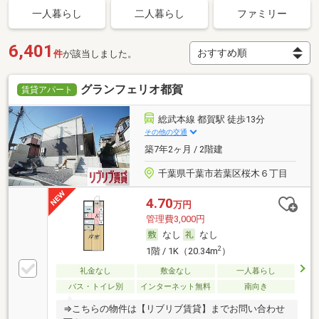
一人暮らし
二人暮らし
ファミリー
6,401
件
が該当しました。
グランフェリオ都賀
賃貸アパート
総武本線 都賀駅 徒歩13分
その他の交通
築7年2ヶ月 / 2階建
千葉県千葉市若葉区桜木６丁目
4.70
万円
管理費3,000円
なし
なし
2
1階 / 1K（20.34m
）
礼金なし
敷金なし
一人暮らし
バス・トイレ別
インターネット無料
南向き
⇒こちらの物件は【リブリブ賃貸】までお問い合わせ