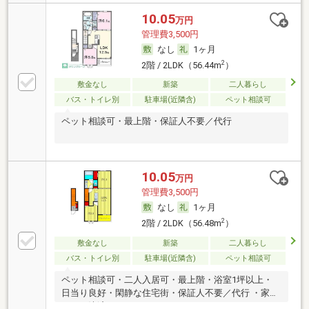
10.05
万円
管理費3,500円
なし
1ヶ月
2
2階 / 2LDK（56.44m
）
敷金なし
新築
二人暮らし
バス・トイレ別
駐車場(近隣含)
ペット相談可
ペット相談可・最上階・保証人不要／代行
10.05
万円
管理費3,500円
なし
1ヶ月
2
2階 / 2LDK（56.48m
）
敷金なし
新築
二人暮らし
バス・トイレ別
駐車場(近隣含)
ペット相談可
ペット相談可・二人入居可・最上階・浴室1坪以上・
日当り良好・閑静な住宅街・保証人不要／代行 ・家賃
カード決済可