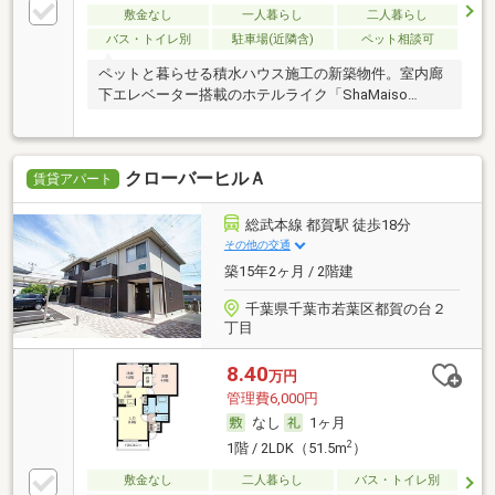
敷金なし
一人暮らし
二人暮らし
バス・トイレ別
駐車場(近隣含)
ペット相談可
ペットと暮らせる積水ハウス施工の新築物件。室内廊
下エレベーター搭載のホテルライク「ShaMaiso…
クローバーヒルＡ
賃貸アパート
総武本線 都賀駅 徒歩18分
その他の交通
築15年2ヶ月 / 2階建
千葉県千葉市若葉区都賀の台２
丁目
8.40
万円
管理費6,000円
なし
1ヶ月
2
1階 / 2LDK（51.5m
）
敷金なし
二人暮らし
バス・トイレ別