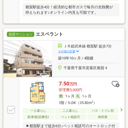
都賀駅徒歩4分！経済的な都市ガスで毎月の光熱費が
抑えられます♪オンライン内見も可能です。
エスペラント
賃貸マンション
ＪＲ総武本線 都賀駅 徒歩7分
その他の交通
築10年10ヶ月 / 4階建
千葉県千葉市若葉区都賀４
7.50
万円
管理費5,000円
1ヶ月
1ヶ月
2
1階 / 1LDK（35.82m
）
一人暮らし
二人暮らし
バス・トイレ別
駐車場(近隣含)
ペット相談可
角部屋
★都賀駅まで徒歩6分♪ペット相談可のオートロック付