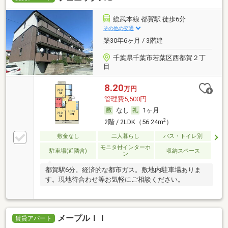
総武本線 都賀駅 徒歩6分
その他の交通
築30年6ヶ月 / 3階建
千葉県千葉市若葉区西都賀２丁
目
8.20
万円
管理費5,500円
なし
1ヶ月
2
2階 / 2LDK（56.24m
）
敷金なし
二人暮らし
バス・トイレ別
モニタ付インターホ
駐車場(近隣含)
収納スペース
ン
都賀駅6分。経済的な都市ガス。敷地内駐車場ありま
す。現地待合わせ等お気軽にご相談ください。
メープルＩＩ
賃貸アパート