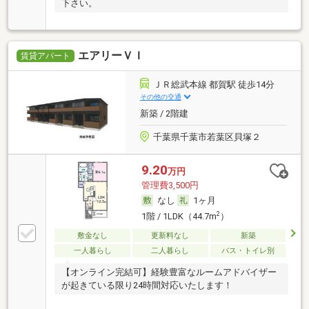
下さい。
エアリーＶＩ
賃貸アパート
ＪＲ総武本線 都賀駅 徒歩14分
その他の交通
新築 / 2階建
千葉県千葉市若葉区貝塚２
9.20
万円
管理費3,500円
なし
1ヶ月
2
1階 / 1LDK（44.7m
）
敷金なし
更新料なし
新築
一人暮らし
二人暮らし
バス・トイレ別
【オンライン完結可】経験豊富なルームアドバイザー
が起きている限り24時間対応いたします！