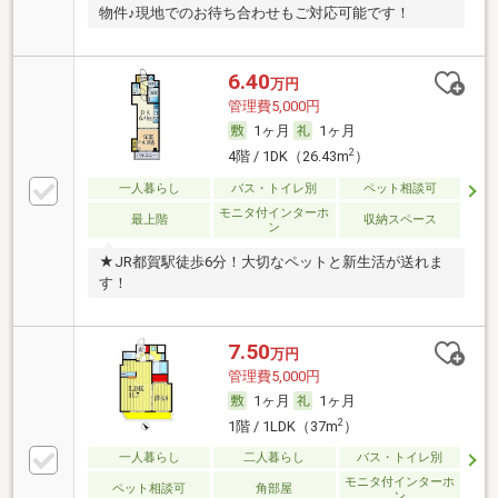
物件♪現地でのお待ち合わせもご対応可能です！
6.40
万円
管理費5,000円
1ヶ月
1ヶ月
2
4階 / 1DK（26.43m
）
一人暮らし
バス・トイレ別
ペット相談可
モニタ付インターホ
最上階
収納スペース
ン
★JR都賀駅徒歩6分！大切なペットと新生活が送れま
す！
7.50
万円
管理費5,000円
1ヶ月
1ヶ月
2
1階 / 1LDK（37m
）
一人暮らし
二人暮らし
バス・トイレ別
モニタ付インターホ
ペット相談可
角部屋
ン