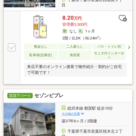
目
8.20
万円
管理費5,500円
なし
1ヶ月
2
2階 / 2LDK（56.24m
）
敷金なし
二人暮らし
バス・トイレ別
モニタ付インターホ
駐車場(近隣含)
角部屋
ン
来店不要のオンライン接客で物件紹介・契約がご自宅
で可能です！
セゾンビブレ
賃貸アパート
総武本線 都賀駅 徒歩10分
その他の交通
築37年6ヶ月 / 2階建
千葉県千葉市若葉区桜木北２丁