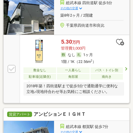
総武本線 四街道駅 徒歩5分
その他の交通
築8年2ヶ月 / 2階建
千葉県四街道市和良比
5.30
万円
管理費3,000円
なし
1ヶ月
2
1階 / 1K（22.56m
）
敷金なし
一人暮らし
バス・トイレ別
駐車場(近隣含)
角部屋
南向き
2018年築！四街道駅まで徒歩5分で通勤通学に便利な
立地♪現地待合わせ等お気軽にご相談ください。
アンビションＥＩＧＨＴ
賃貸アパート
総武本線 都賀駅 徒歩7分
その他の交通