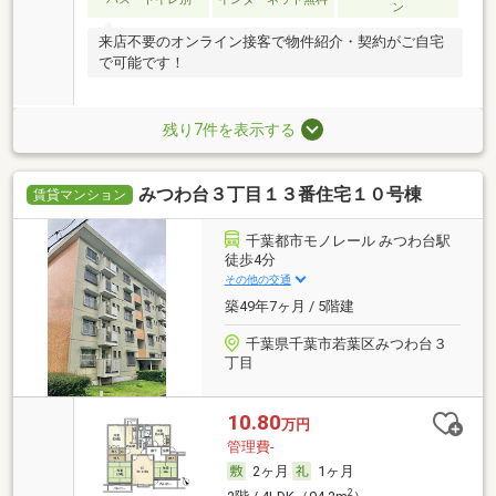
ン
来店不要のオンライン接客で物件紹介・契約がご自宅
で可能です！
残り7件を表示する
みつわ台３丁目１３番住宅１０号棟
賃貸マンション
千葉都市モノレール みつわ台駅
徒歩4分
その他の交通
築49年7ヶ月 / 5階建
千葉県千葉市若葉区みつわ台３
丁目
10.80
万円
管理費-
2ヶ月
1ヶ月
2