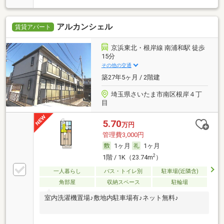
アルカンシェル
賃貸アパート
京浜東北・根岸線 南浦和駅 徒歩
15分
その他の交通
築27年5ヶ月 / 2階建
埼玉県さいたま市南区根岸４丁
目
5.70
万円
管理費3,000円
1ヶ月
1ヶ月
2
1階 / 1K（23.74m
）
一人暮らし
バス・トイレ別
駐車場(近隣含)
角部屋
収納スペース
駐輪場
室内洗濯機置場♪敷地内駐車場有♪ネット無料♪