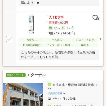
隣にあり。★
7.10
万円
管理費4,000円
なし
1ヶ月
2
1階 / 1K（24.84m
）
敷金なし
一人暮らし
バス・トイレ別
駐車場(近隣含)
インターネット無料
南向き
こちらの物件の他にも、新着物件多数！埼玉県内の物
件を一括してお探しも可能。
エターナル
賃貸アパート
京浜東北・根岸線 浦和駅 徒歩13
分
その他の交通
築14年2ヶ月 / 2階建