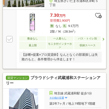
埼玉県さいたま市浦和区岸町５
丁目
7.30
万円
管理費2,900円
なし
9.3万円
2
2階 / 1K（28.3m
）
敷金なし
一人暮らし
バス・トイレ別
モニタ付インターホ
最上階
収納スペース
ン
【診断×提案×プロ賃貸師】なんとなくの部屋探しは失
敗のもと。条件整理から伴走します！
プラウドシティ武蔵浦和ステーションア
賃貸マンション
リー
埼京線 武蔵浦和駅 徒歩1分
その他の交通
築2年7ヶ月 / 地上19階地下1階建