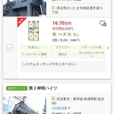
埼玉県さいたま市南区鹿手袋５
丁目
16.70
万円
管理費8,000円
1ヶ月
なし
2
2階 / 3LDK（64m
）
礼金なし
ファミリー
バス・トイレ別
モニタ付インターホ
インターネット無料
南向き
ン
システムキッチン♪TVモニターホン♪
第２神明ハイツ
賃貸アパート
京浜東北・根岸線 南浦和駅 徒歩
9分
その他の交通
築48年1ヶ月 / 2階建