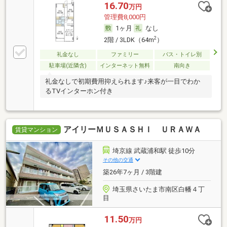
16.70
万円
管理費8,000円
1ヶ月
なし
2
2階 / 3LDK（64m
）
礼金なし
ファミリー
バス・トイレ別
駐車場(近隣含)
インターネット無料
南向き
礼金なしで初期費用抑えられます♪来客が一目でわか
るTVインターホン付き
アイリーＭＵＳＡＳＨＩ ＵＲＡＷＡ
賃貸マンション
埼京線 武蔵浦和駅 徒歩10分
その他の交通
築26年7ヶ月 / 3階建
埼玉県さいたま市南区白幡４丁
目
11.50
万円