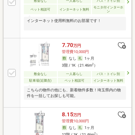
敷金なし
一人暮らし
バス・トイレ別
モニタ付インターホ
ペット相談可
インターネット無料
ン
インターネット使用料無料のお部屋です！
7.70
万円
管理費10,000円
なし
1ヶ月
2
3階 / 1K（21.46m
）
敷金なし
一人暮らし
バス・トイレ別
駐車場(近隣含)
ペット相談可
インターネット無料
こちらの物件の他にも、新着物件多数！埼玉県内の物
件を一括してお探しも可能。
8.15
万円
管理費10,000円
なし
1ヶ月
2
12階 / 1K（21.46m
）