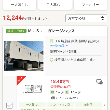
一人暮らし
二人暮らし
ファミリー
12,244
件
が該当しました。
Ｍ．Ｓ． ガレージハウス
賃貸一戸建て
ＪＲ埼京線 武蔵浦和駅 徒歩8分
その他の交通
築5年4ヶ月 / 2階建
埼玉県さいたま市南区白幡３
18.40
万円
管理費6,000円
1ヶ月
1.1ヶ月
2
1階 / 1K（77.47m
）
一人暮らし
バス・トイレ別
角部屋