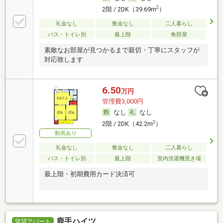
2
2階 / 2DK（39.69m
）
礼金なし
敷金なし
二人暮らし
バス・トイレ別
最上階
角部屋
素敵なお部屋が見つかるまで親切・丁寧にスタッフが
対応致します
6.50
万円
管理費3,000円
なし
なし
2
2階 / 2DK（42.2m
）
動画あり
礼金なし
敷金なし
二人暮らし
バス・トイレ別
最上階
室内洗濯機置き場
最上階・初期費用カード決済可
鹿手ハイツ
賃貸アパート