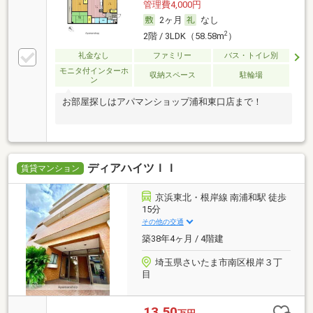
管理費4,000円
2ヶ月
なし
2
2階 / 3LDK（58.58m
）
礼金なし
ファミリー
バス・トイレ別
モニタ付インターホ
収納スペース
駐輪場
ン
お部屋探しはアパマンショップ浦和東口店まで！
ディアハイツＩＩ
賃貸マンション
京浜東北・根岸線 南浦和駅 徒歩
15分
その他の交通
築38年4ヶ月 / 4階建
埼玉県さいたま市南区根岸３丁
目
13.50