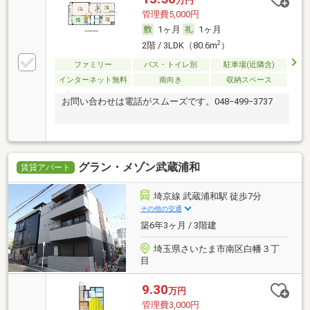
万円
管理費5,000円
1ヶ月
1ヶ月
2
2階 / 3LDK（80.6m
）
ファミリー
バス・トイレ別
駐車場(近隣含)
インターネット無料
南向き
収納スペース
お問い合わせは電話がスムーズです。048−499−3737
グラン・メゾン武蔵浦和
賃貸アパート
埼京線 武蔵浦和駅 徒歩7分
その他の交通
築6年3ヶ月 / 3階建
埼玉県さいたま市南区白幡３丁
目
9.30
万円
管理費3,000円