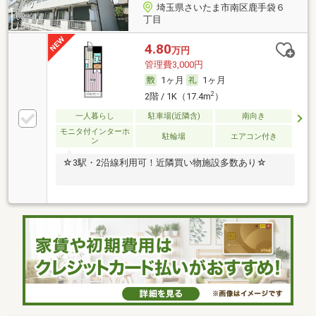
埼玉県さいたま市南区鹿手袋６
丁目
4.80
万円
管理費3,000円
1ヶ月
1ヶ月
2
2階 / 1K（17.4m
）
一人暮らし
駐車場(近隣含)
南向き
モニタ付インターホ
駐輪場
エアコン付き
ン
☆3駅・2沿線利用可！近隣買い物施設多数あり☆