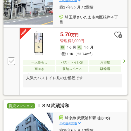
その他の交通
築27年5ヶ月 / 2階建
埼玉県さいたま市南区根岸４丁
目
5.70
万円
管理費3,000円
1ヶ月
1ヶ月
2
1階 / 1K（23.74m
）
一人暮らし
バス・トイレ別
角部屋
南向き
収納スペース
駐輪場
人気のバストイレ別のお部屋です
ＩＳＭ武蔵浦和
賃貸マンション
埼京線 武蔵浦和駅 徒歩8分
その他の交通
築38年6ヶ月 / 3階建