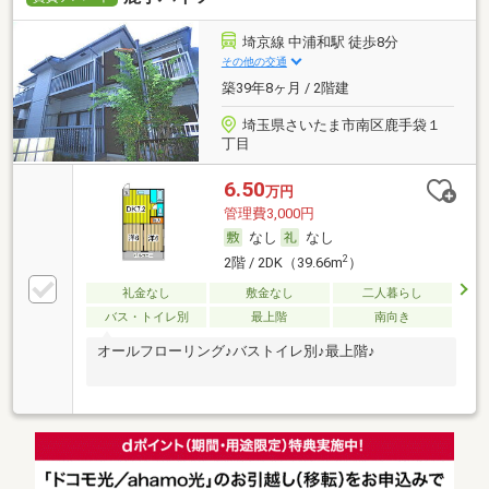
埼京線 中浦和駅 徒歩8分
その他の交通
築39年8ヶ月 / 2階建
埼玉県さいたま市南区鹿手袋１
丁目
6.50
万円
管理費3,000円
なし
なし
2
2階 / 2DK（39.66m
）
礼金なし
敷金なし
二人暮らし
バス・トイレ別
最上階
南向き
オールフローリング♪バストイレ別♪最上階♪