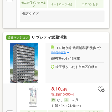
モニタ付インターホ
オートロック付き
エアコン付き
ン
分譲タイプ
リヴシティ武蔵浦和
賃貸マンション
ＪＲ埼京線 武蔵浦和駅 徒歩7分
その他の交通
築9年8ヶ月 / 13階建
埼玉県さいたま市南区白幡５
8.10
万円
管理費10,000円
なし
1ヶ月
2
11階 / 1K（21.46m
）