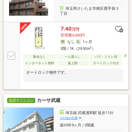
埼玉県さいたま市南区鹿手袋３
丁目
7.40
万円
管理費4,000円
なし
1ヶ月
2
3階 / 1K（29.92m
）
敷金なし
一人暮らし
バス・トイレ別
インターネット無料
最上階
オートロック付き
オートロック物件です。
カーサ武蔵
賃貸マンション
埼京線 武蔵浦和駅 徒歩11分
その他の交通
築35年9ヶ月 / 3階建