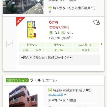
埼玉県さいたま市南区根岸１丁
目
6
万円
管理費3,000円
なし
なし
2
2階 / 2K（39m
）
礼金なし
敷金なし
二人暮らし
バス・トイレ別
最上階
南向き
■南向きで陽当たり良好な物件です■
ラ・ルミエール
賃貸マンション
埼京線 武蔵浦和駅 徒歩10分
その他の交通
築20年7ヶ月 / 3階建