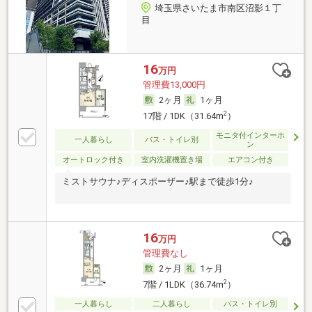
埼玉県さいたま市南区沼影１丁
目
16
万円
管理費13,000円
2ヶ月
1ヶ月
2
17階 / 1DK（31.64m
）
モニタ付インターホ
一人暮らし
バス・トイレ別
ン
オートロック付き
室内洗濯機置き場
エアコン付き
ミストサウナ♪ディスポーザー♪駅まで徒歩1分♪
16
万円
管理費なし
2ヶ月
1ヶ月
2
7階 / 1LDK（36.74m
）
一人暮らし
二人暮らし
バス・トイレ別