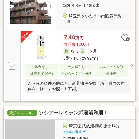
築20年8ヶ月 / 3階建
埼玉県さいたま市南区鹿手袋３
丁目
7.40
万円
管理費4,000円
なし
1ヶ月
2
3階 / 1K（29.92m
）
敷金なし
一人暮らし
バス・トイレ別
駐車場(近隣含)
インターネット無料
最上階
こちらの物件の他にも、新着物件多数！埼玉県内の物
件を一括してお探しも可能。
ソシアーレミラン武蔵浦和居Ｉ
賃貸マンション
埼京線 武蔵浦和駅 徒歩14分
その他の交通
築37年 / 4階建