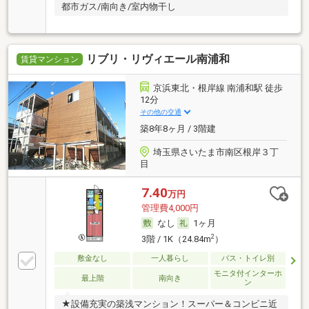
都市ガス/南向き/室内物干し
リブリ・リヴィエール南浦和
賃貸マンション
京浜東北・根岸線 南浦和駅 徒歩
12分
その他の交通
築8年8ヶ月 / 3階建
埼玉県さいたま市南区根岸３丁
目
7.40
万円
管理費4,000円
なし
1ヶ月
2
3階 / 1K（24.84m
）
敷金なし
一人暮らし
バス・トイレ別
モニタ付インターホ
最上階
南向き
ン
★設備充実の築浅マンション！スーパー＆コンビニ近