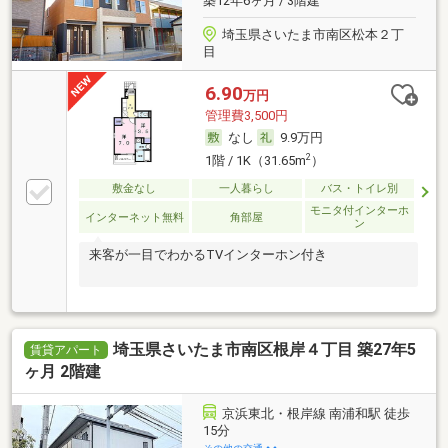
築12年6ヶ月 / 3階建
埼玉県さいたま市南区松本２丁
目
6.90
万円
管理費3,500円
なし
9.9万円
2
1階 / 1K（31.65m
）
敷金なし
一人暮らし
バス・トイレ別
モニタ付インターホ
インターネット無料
角部屋
ン
来客が一目でわかるTVインターホン付き
埼玉県さいたま市南区根岸４丁目 築27年5
賃貸アパート
ヶ月 2階建
京浜東北・根岸線 南浦和駅 徒歩
15分