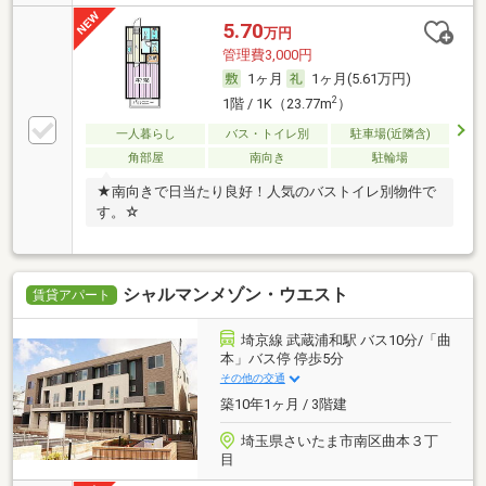
5.70
万円
管理費3,000円
1ヶ月
1ヶ月(5.61万円)
2
1階 / 1K（23.77m
）
一人暮らし
バス・トイレ別
駐車場(近隣含)
角部屋
南向き
駐輪場
★南向きで日当たり良好！人気のバストイレ別物件で
す。☆
シャルマンメゾン・ウエスト
賃貸アパート
埼京線 武蔵浦和駅 バス10分/「曲
本」バス停 停歩5分
その他の交通
築10年1ヶ月 / 3階建
埼玉県さいたま市南区曲本３丁
目