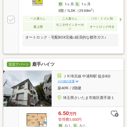
1ヶ月
1ヶ月
2
3階 / 1LDK（29.69m
）
一人暮らし
二人暮らし
バス・トイレ別
モニタ付インターホ
最上階
オートロック付き
ン
オートロック・宅配BOX完備♪経済的な都市ガス♪
鹿手ハイツ
賃貸アパート
ＪＲ埼京線 中浦和駅 徒歩8分
その他の交通
築40年 / 2階建
埼玉県さいたま市南区鹿手袋１
6.50
万円
管理費3,000円
なし
なし