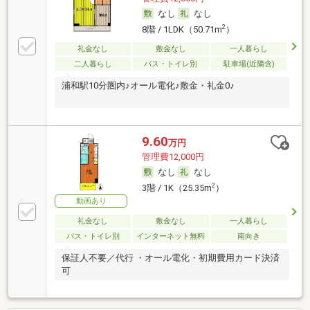
なし
なし
2
8階 / 1LDK（50.71m
）
礼金なし
敷金なし
一人暮らし
二人暮らし
バス・トイレ別
駐車場(近隣含)
浦和駅10分圏内♪オール電化♪敷金・礼金0♪
9.60
万円
管理費12,000円
なし
なし
2
3階 / 1K（25.35m
）
動画あり
礼金なし
敷金なし
一人暮らし
バス・トイレ別
インターネット無料
南向き
保証人不要／代行 ・オール電化・初期費用カード決済
可