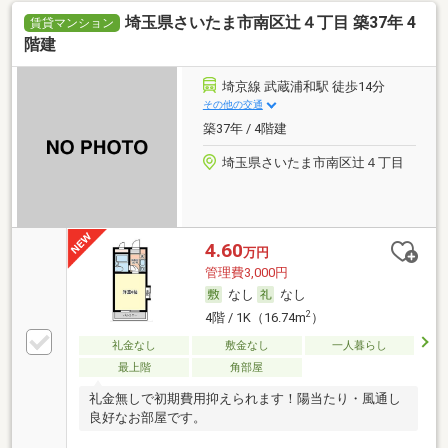
埼玉県さいたま市南区辻４丁目 築37年 4
賃貸マンション
階建
埼京線 武蔵浦和駅 徒歩14分
その他の交通
築37年 / 4階建
埼玉県さいたま市南区辻４丁目
4.60
万円
管理費3,000円
なし
なし
2
4階 / 1K（16.74m
）
礼金なし
敷金なし
一人暮らし
最上階
角部屋
礼金無しで初期費用抑えられます！陽当たり・風通し
良好なお部屋です。