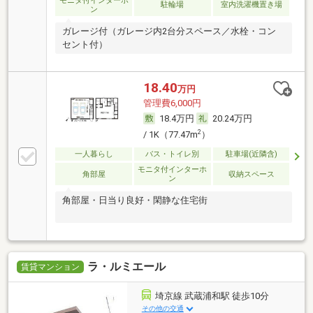
モニタ付インターホ
駐輪場
室内洗濯機置き場
ン
ガレージ付（ガレージ内2台分スペース／水栓・コン
セント付）
18.40
万円
管理費6,000円
18.4万円
20.24万円
2
/ 1K（77.47m
）
一人暮らし
バス・トイレ別
駐車場(近隣含)
モニタ付インターホ
角部屋
収納スペース
ン
角部屋・日当り良好・閑静な住宅街
ラ・ルミエール
賃貸マンション
埼京線 武蔵浦和駅 徒歩10分
その他の交通