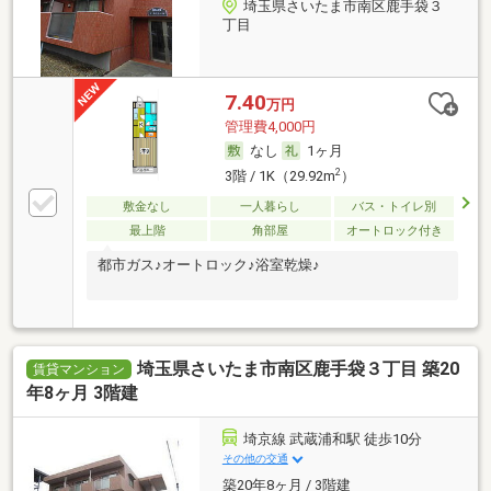
埼玉県さいたま市南区鹿手袋３
丁目
7.40
万円
管理費4,000円
なし
1ヶ月
2
3階 / 1K（29.92m
）
敷金なし
一人暮らし
バス・トイレ別
最上階
角部屋
オートロック付き
都市ガス♪オートロック♪浴室乾燥♪
埼玉県さいたま市南区鹿手袋３丁目 築20
賃貸マンション
年8ヶ月 3階建
埼京線 武蔵浦和駅 徒歩10分
その他の交通
築20年8ヶ月 / 3階建