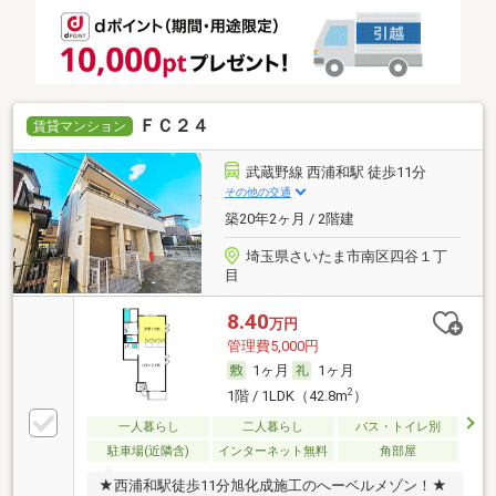
ＦＣ２４
賃貸マンション
武蔵野線 西浦和駅 徒歩11分
その他の交通
築20年2ヶ月 / 2階建
埼玉県さいたま市南区四谷１丁
目
8.40
万円
管理費5,000円
1ヶ月
1ヶ月
2
1階 / 1LDK（42.8m
）
一人暮らし
二人暮らし
バス・トイレ別
駐車場(近隣含)
インターネット無料
角部屋
★西浦和駅徒歩11分旭化成施工のへーベルメゾン！★