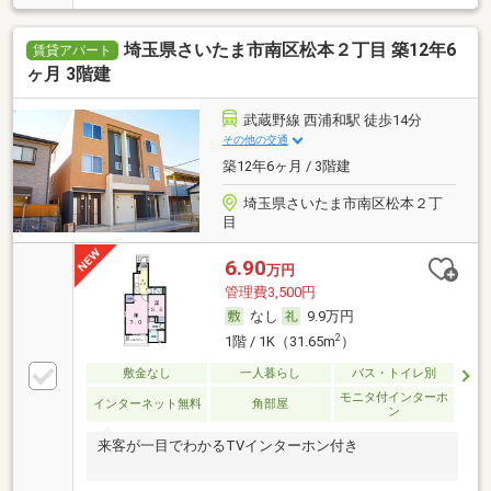
埼玉県さいたま市南区松本２丁目 築12年6
賃貸アパート
ヶ月 3階建
武蔵野線 西浦和駅 徒歩14分
その他の交通
築12年6ヶ月 / 3階建
埼玉県さいたま市南区松本２丁
目
6.90
万円
管理費3,500円
なし
9.9万円
2
1階 / 1K（31.65m
）
敷金なし
一人暮らし
バス・トイレ別
モニタ付インターホ
インターネット無料
角部屋
ン
来客が一目でわかるTVインターホン付き