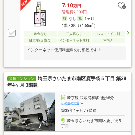
7.10
万円
管理費2,300円
なし
1ヶ月
2
1階 / 2K（31.65m
）
敷金なし
二人暮らし
バス・トイレ別
駐車場(近隣含)
インターネット無料
南向き
インターネット使用料無料のお部屋です！
埼玉県さいたま市南区鹿手袋５丁目 築38
賃貸マンション
年4ヶ月 3階建
埼京線 武蔵浦和駅 徒歩8分
その他の交通
築38年4ヶ月 / 3階建
埼玉県さいたま市南区鹿手袋５
丁目