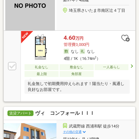
埼玉県さいたま市南区辻４丁目
4.60
万円
管理費3,000円
なし
なし
2
4階 / 1K（16.74m
）
礼金なし
敷金なし
一人暮らし
最上階
角部屋
礼金無しで初期費用抑えられます！陽当たり・風通し
良好なお部屋です。
ヴィ コンフォールＩＩＩ
賃貸アパート
武蔵野線 西浦和駅 徒歩14分
その他の交通