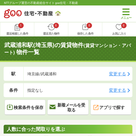
NTTグループ運営の不動産総合サイト goo住宅・不動産
1
0
0
0
最近検索した条件
最近見た物件
保存した条件
お気に入り
武蔵浦和駅(埼玉県)の賃貸物件
(賃貸マンション・アパ
物件一覧
ート)
駅
変更する
埼京線/武蔵浦和
条件
変更する
指定なし
新着メールを受
検索条件を保存
アプリで探す
取る
人数に合った間取りを選ぶ