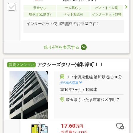
敷金なし
一人暮らし
バス・トイレ別
駐車場(近隣含)
ペット相談可
インターネット無料
インターネット使用料無料のお部屋です！
残り4件を表示する
アクシーズタワー浦和岸町ＩＩ
賃貸マンション
ＪＲ京浜東北線 浦和駅 徒歩10分
その他の交通
築16年7ヶ月 / 10階建
埼玉県さいたま市浦和区岸町７
17.60
万円
管理費12,000円