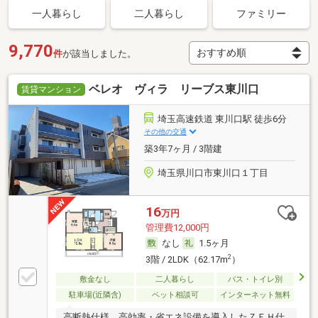
一人暮らし
二人暮らし
ファミリー
9,770
件
が該当しました。
ベレオ ヴィラ リーブス東川口
賃貸マンション
埼玉高速鉄道 東川口駅 徒歩6分
その他の交通
築3年7ヶ月 / 3階建
埼玉県川口市東川口１丁目
16
万円
管理費12,000円
なし
1.5ヶ月
2
3階 / 2LDK（62.17m
）
敷金なし
二人暮らし
バス・トイレ別
駐車場(近隣含)
ペット相談可
インターネット無料
高断熱仕様、高効率・省エネ設備を導入したＺＥＨ仕