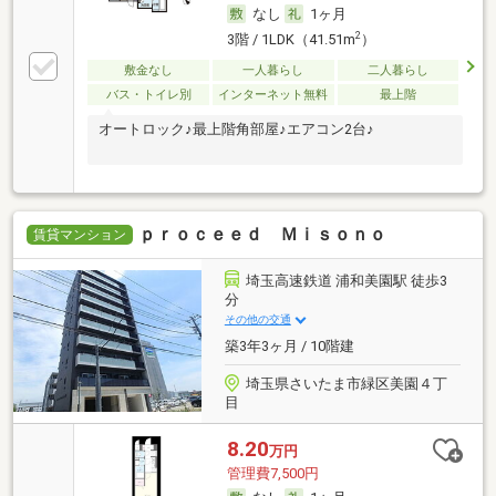
なし
1ヶ月
2
3階 / 1LDK（41.51m
）
敷金なし
一人暮らし
二人暮らし
バス・トイレ別
インターネット無料
最上階
オートロック♪最上階角部屋♪エアコン2台♪
ｐｒｏｃｅｅｄ Ｍｉｓｏｎｏ
賃貸マンション
埼玉高速鉄道 浦和美園駅 徒歩3
分
その他の交通
築3年3ヶ月 / 10階建
埼玉県さいたま市緑区美園４丁
目
8.20
万円
管理費7,500円