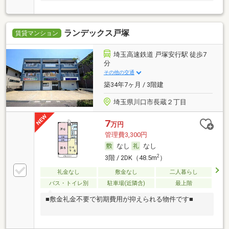
ランデックス戸塚
賃貸マンション
埼玉高速鉄道 戸塚安行駅 徒歩7
分
その他の交通
築34年7ヶ月 / 3階建
埼玉県川口市長蔵２丁目
7
万円
管理費3,300円
なし
なし
2
3階 / 2DK（48.5m
）
礼金なし
敷金なし
二人暮らし
バス・トイレ別
駐車場(近隣含)
最上階
■敷金礼金不要で初期費用が抑えられる物件です■