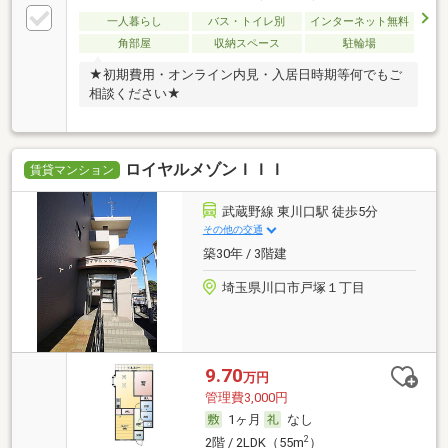
一人暮らし
バス・トイレ別
インターネット無料
角部屋
収納スペース
駐輪場
★初期費用・オンライン内見・入居日時期等何でもご
相談ください★
ロイヤルメゾンＩＩＩ
賃貸マンション
武蔵野線 東川口駅 徒歩5分
その他の交通
築30年 / 3階建
埼玉県川口市戸塚１丁目
9.70
万円
管理費3,000円
1ヶ月
なし
2
2階 / 2LDK（55m
）