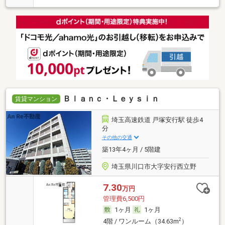
Ｂｌａｎｃ・Ｌｅｙｓｉｎ
賃貸マンション
埼玉高速鉄道 戸塚安行駅 徒歩4
分
その他の交通
築13年4ヶ月 / 5階建
埼玉県川口市大字安行西立野
7.30
万円
管理費6,500円
1ヶ月
1ヶ月
2
4階 / ワンルーム（34.63m
）