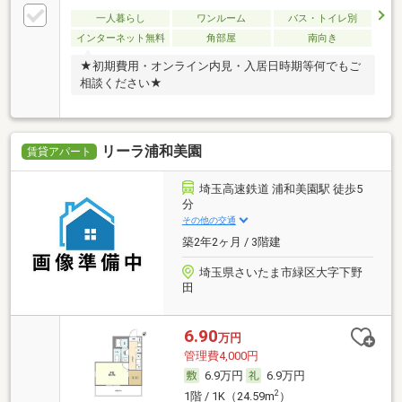
一人暮らし
ワンルーム
バス・トイレ別
インターネット無料
角部屋
南向き
★初期費用・オンライン内見・入居日時期等何でもご
相談ください★
リーラ浦和美園
賃貸アパート
埼玉高速鉄道 浦和美園駅 徒歩5
分
その他の交通
築2年2ヶ月 / 3階建
埼玉県さいたま市緑区大字下野
田
6.90
万円
管理費4,000円
6.9万円
6.9万円
2
1階 / 1K（24.59m
）