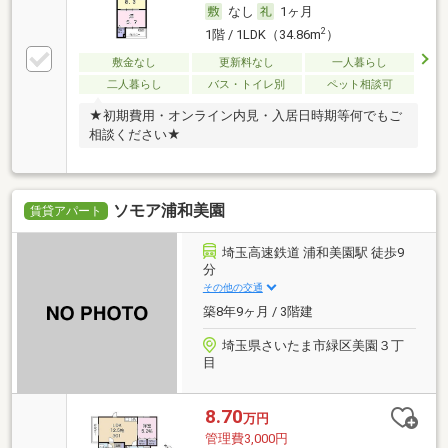
なし
1ヶ月
2
1階 / 1LDK（34.86m
）
敷金なし
更新料なし
一人暮らし
二人暮らし
バス・トイレ別
ペット相談可
★初期費用・オンライン内見・入居日時期等何でもご
相談ください★
ソモア浦和美園
賃貸アパート
埼玉高速鉄道 浦和美園駅 徒歩9
分
その他の交通
築8年9ヶ月 / 3階建
埼玉県さいたま市緑区美園３丁
目
8.70
万円
管理費3,000円