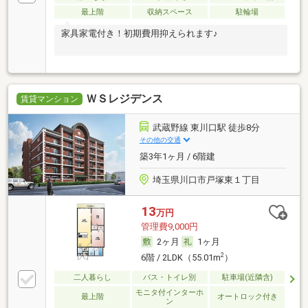
最上階
収納スペース
駐輪場
家具家電付き！初期費用抑えられます♪
ＷＳレジデンス
賃貸マンション
武蔵野線 東川口駅 徒歩8分
その他の交通
築3年1ヶ月 / 6階建
埼玉県川口市戸塚東１丁目
13
万円
管理費9,000円
2ヶ月
1ヶ月
2
6階 / 2LDK（55.01m
）
二人暮らし
バス・トイレ別
駐車場(近隣含)
モニタ付インターホ
最上階
オートロック付き
ン