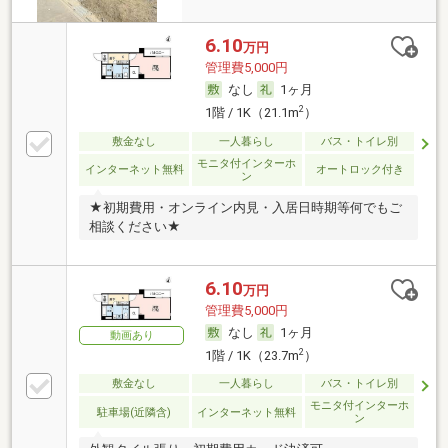
6.10
万円
管理費5,000円
なし
1ヶ月
2
1階 / 1K（21.1m
）
敷金なし
一人暮らし
バス・トイレ別
モニタ付インターホ
インターネット無料
オートロック付き
ン
★初期費用・オンライン内見・入居日時期等何でもご
相談ください★
6.10
万円
管理費5,000円
なし
1ヶ月
動画あり
2
1階 / 1K（23.7m
）
敷金なし
一人暮らし
バス・トイレ別
モニタ付インターホ
駐車場(近隣含)
インターネット無料
ン