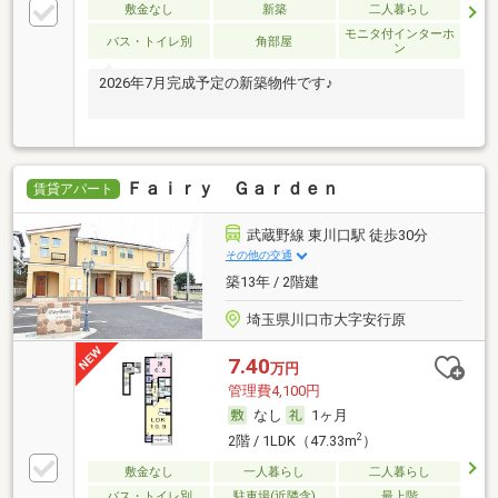
敷金なし
新築
二人暮らし
モニタ付インターホ
バス・トイレ別
角部屋
ン
2026年7月完成予定の新築物件です♪
Ｆａｉｒｙ Ｇａｒｄｅｎ
賃貸アパート
武蔵野線 東川口駅 徒歩30分
その他の交通
築13年 / 2階建
埼玉県川口市大字安行原
7.40
万円
管理費4,100円
なし
1ヶ月
2
2階 / 1LDK（47.33m
）
敷金なし
一人暮らし
二人暮らし
バス・トイレ別
駐車場(近隣含)
最上階