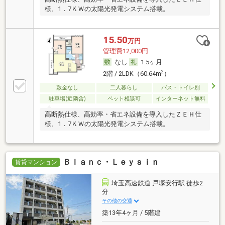
様、1．7ＫＷの太陽光発電システム搭載。
15.50
万円
管理費12,000円
なし
1.5ヶ月
2
2階 / 2LDK（60.64m
）
敷金なし
二人暮らし
バス・トイレ別
駐車場(近隣含)
ペット相談可
インターネット無料
高断熱仕様、高効率・省エネ設備を導入したＺＥＨ仕
様、1．7ＫＷの太陽光発電システム搭載。
Ｂｌａｎｃ・Ｌｅｙｓｉｎ
賃貸マンション
埼玉高速鉄道 戸塚安行駅 徒歩2
分
その他の交通
築13年4ヶ月 / 5階建