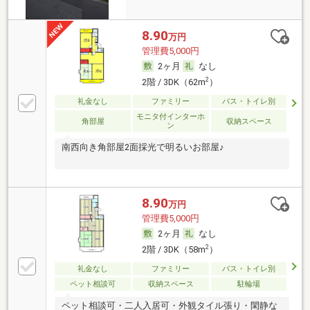
8.90
万円
管理費5,000円
2ヶ月
なし
2
2階 / 3DK（62m
）
礼金なし
ファミリー
バス・トイレ別
モニタ付インターホ
角部屋
収納スペース
ン
南西向き角部屋2面採光で明るいお部屋♪
8.90
万円
管理費5,000円
2ヶ月
なし
2
2階 / 3DK（58m
）
礼金なし
ファミリー
バス・トイレ別
ペット相談可
収納スペース
駐輪場
ペット相談可・二人入居可・外観タイル張り・閑静な