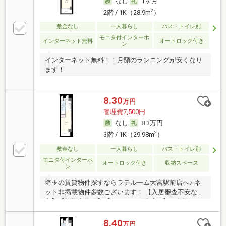
なし
1ヶ月
2
2階 / 1K（28.9m
）
敷金なし
一人暮らし
バス・トイレ別
モニタ付インターホ
インターネット無料
オートロック付き
ン
インターネット無料！！月額のランニングが安くなり
ます！
8.30
万円
管理費7,500円
なし
8.3万円
2
3階 / 1K（29.98m
）
敷金なし
一人暮らし
バス・トイレ別
モニタ付インターホ
オートロック付き
収納スペース
ン
埼玉の賃貸物件探すならラテルーム大宮駅前店へ♪ ネ
ット非掲載物件多数ございます！ 【入居審査不安な
方】【初期安物件】【クレジット決済可】ご相談くだ
さい！！ ※仲介手数料無料 『ご来店初めてのお客様・
当物件を契約に限る』
8.40
万円