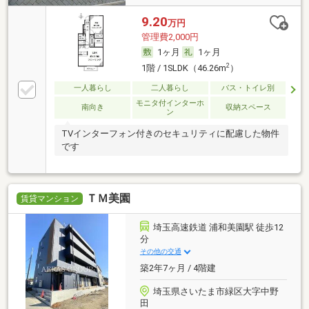
9.20
万円
管理費2,000円
1ヶ月
1ヶ月
2
1階 / 1SLDK（46.26m
）
一人暮らし
二人暮らし
バス・トイレ別
モニタ付インターホ
南向き
収納スペース
ン
TVインターフォン付きのセキュリティに配慮した物件
です
ＴＭ美園
賃貸マンション
埼玉高速鉄道 浦和美園駅 徒歩12
分
その他の交通
築2年7ヶ月 / 4階建
埼玉県さいたま市緑区大字中野
田