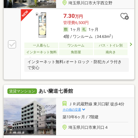
埼玉県川口市大字西立野
7.30
万円
管理費6,500円
1ヶ月
1ヶ月
2
4階 / ワンルーム（34.63m
）
一人暮らし
ワンルーム
バス・トイレ別
インターネット無料
角部屋
南向き
インターネット無料♪オートロック・防犯カメラ付き
で安心
あい蘭道七番館
賃貸マンション
ＪＲ武蔵野線 東川口駅 徒歩4分
その他の交通
築13年6ヶ月 / 7階建
埼玉県川口市東川口４