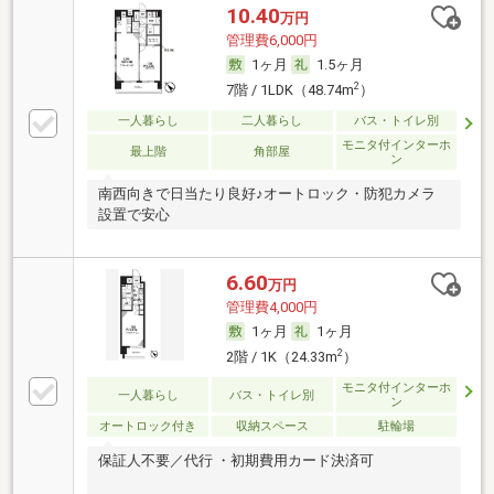
10.40
万円
管理費6,000円
1ヶ月
1.5ヶ月
2
7階 / 1LDK（48.74m
）
一人暮らし
二人暮らし
バス・トイレ別
モニタ付インターホ
最上階
角部屋
ン
南西向きで日当たり良好♪オートロック・防犯カメラ
設置で安心
6.60
万円
管理費4,000円
1ヶ月
1ヶ月
2
2階 / 1K（24.33m
）
モニタ付インターホ
一人暮らし
バス・トイレ別
ン
オートロック付き
収納スペース
駐輪場
保証人不要／代行 ・初期費用カード決済可