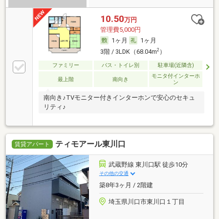
10.50
万円
管理費5,000円
1ヶ月
1ヶ月
2
3階 / 3LDK（68.04m
）
ファミリー
バス・トイレ別
駐車場(近隣含)
モニタ付インターホ
最上階
南向き
ン
南向き♪TVモニター付きインターホンで安心のセキュ
リティ♪
ティモアール東川口
賃貸アパート
武蔵野線 東川口駅 徒歩10分
その他の交通
築8年3ヶ月 / 2階建
埼玉県川口市東川口１丁目