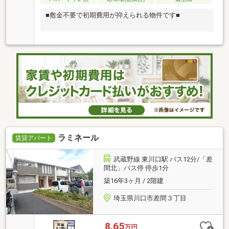
■敷金不要で初期費用が抑えられる物件です■
ラミネール
賃貸アパート
武蔵野線 東川口駅 バス12分/「差
間北」バス停 停歩1分
築16年3ヶ月 / 2階建
埼玉県川口市差間３丁目
8.65
万円