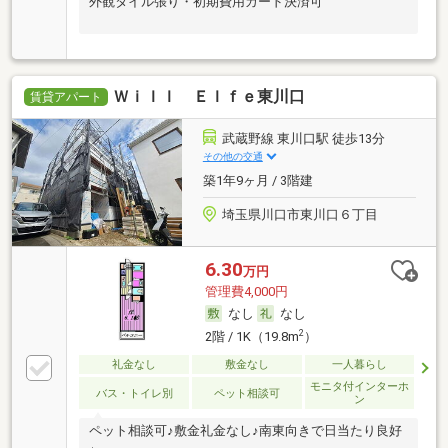
外観タイル張り・初期費用カード決済可
Ｗｉｌｌ Ｅｌｆｅ東川口
賃貸アパート
武蔵野線 東川口駅 徒歩13分
その他の交通
築1年9ヶ月 / 3階建
埼玉県川口市東川口６丁目
6.30
万円
管理費4,000円
なし
なし
2
2階 / 1K（19.8m
）
礼金なし
敷金なし
一人暮らし
モニタ付インターホ
バス・トイレ別
ペット相談可
ン
ペット相談可♪敷金礼金なし♪南東向きで日当たり良好