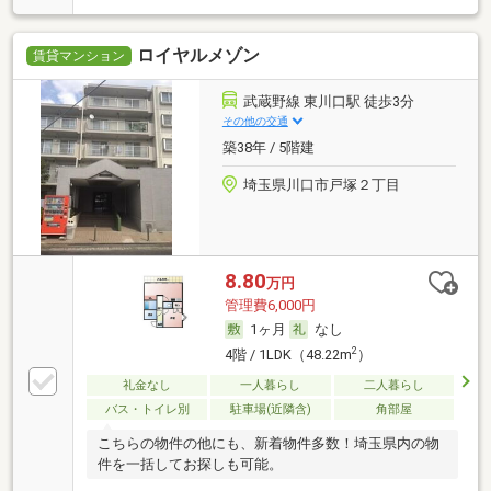
ロイヤルメゾン
賃貸マンション
武蔵野線 東川口駅 徒歩3分
その他の交通
築38年 / 5階建
埼玉県川口市戸塚２丁目
8.80
万円
管理費6,000円
1ヶ月
なし
2
4階 / 1LDK（48.22m
）
礼金なし
一人暮らし
二人暮らし
バス・トイレ別
駐車場(近隣含)
角部屋
こちらの物件の他にも、新着物件多数！埼玉県内の物
件を一括してお探しも可能。