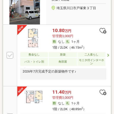
埼玉県川口市戸塚東３丁目
10.80
万円
管理費3,000円
なし
1ヶ月
2
1階 / 2LDK（46.15m
）
敷金なし
新築
二人暮らし
モニタ付インターホ
バス・トイレ別
角部屋
ン
2026年7月完成予定の新築物件です♪
11.40
万円
管理費3,000円
なし
1ヶ月
2
1階 / 2LDK（48.85m
）