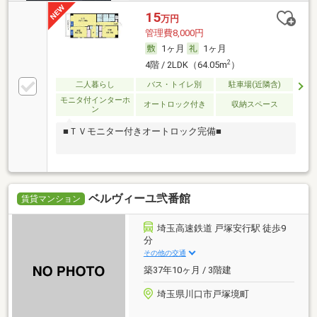
15
万円
管理費8,000円
1ヶ月
1ヶ月
2
4階 / 2LDK（64.05m
）
二人暮らし
バス・トイレ別
駐車場(近隣含)
モニタ付インターホ
オートロック付き
収納スペース
ン
■ＴＶモニター付きオートロック完備■
ベルヴィーユ弐番館
賃貸マンション
埼玉高速鉄道 戸塚安行駅 徒歩9
分
その他の交通
築37年10ヶ月 / 3階建
埼玉県川口市戸塚境町