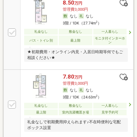
8.50
万円
管理費3,000円
なし
なし
2
3階 / 1DK（27.74m
）
礼金なし
敷金なし
一人暮らし
モニタ付インターホ
バス・トイレ別
最上階
ン
★初期費用・オンライン内見・入居日時期等何でもご
相談ください★
7.80
万円
管理費3,000円
なし
なし
2
3階 / 1DK（24.63m
）
礼金なし
敷金なし
一人暮らし
最上階
室内洗濯機置き場
見学予約可
礼金なしで初期費用抑えられます♪不在時便利な宅配
ボックス設置