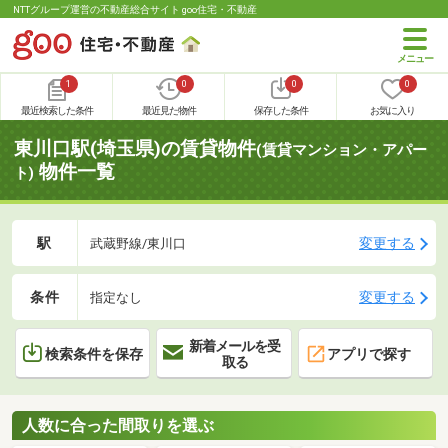
NTTグループ運営の不動産総合サイト goo住宅・不動産
1
0
0
0
最近検索した条件
最近見た物件
保存した条件
お気に入り
東川口駅(埼玉県)の賃貸物件
(賃貸マンション・アパー
物件一覧
ト)
駅
変更する
武蔵野線/東川口
条件
変更する
指定なし
新着メールを受
検索条件を保存
アプリで探す
取る
人数に合った間取りを選ぶ