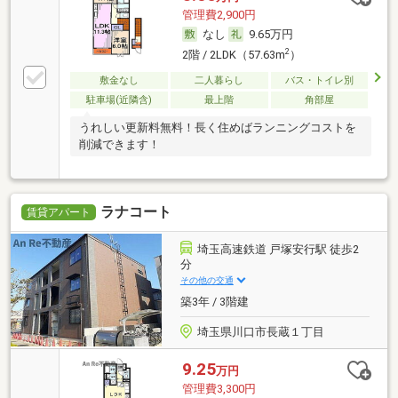
管理費2,900円
なし
9.65万円
2
2階 / 2LDK（57.63m
）
敷金なし
二人暮らし
バス・トイレ別
駐車場(近隣含)
最上階
角部屋
うれしい更新料無料！長く住めばランニングコストを
削減できます！
ラナコート
賃貸アパート
埼玉高速鉄道 戸塚安行駅 徒歩2
分
その他の交通
築3年 / 3階建
埼玉県川口市長蔵１丁目
9.25
万円
管理費3,300円