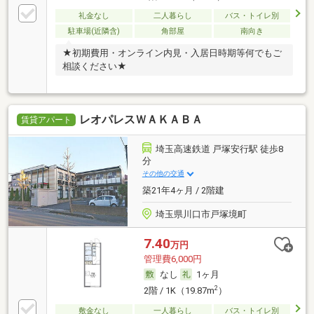
礼金なし
二人暮らし
バス・トイレ別
駐車場(近隣含)
角部屋
南向き
★初期費用・オンライン内見・入居日時期等何でもご
相談ください★
レオパレスＷＡＫＡＢＡ
賃貸アパート
埼玉高速鉄道 戸塚安行駅 徒歩8
分
その他の交通
築21年4ヶ月 / 2階建
埼玉県川口市戸塚境町
7.40
万円
管理費6,000円
なし
1ヶ月
2
2階 / 1K（19.87m
）
敷金なし
一人暮らし
バス・トイレ別