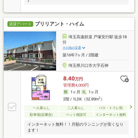
♪
ブリリアント・ハイム
賃貸アパート
埼玉高速鉄道 戸塚安行駅 徒歩18
分
その他の交通
築16年7ヶ月 / 2階建
埼玉県川口市大字石神
8.40
万円
管理費4,000円
1ヶ月
1ヶ月
2
2階 / 1LDK（52.89m
）
一人暮らし
二人暮らし
バス・トイレ別
駐車場(近隣含)
ペット相談可
インターネット無料
インターネット無料！！月額のランニングが安くなり
ます！