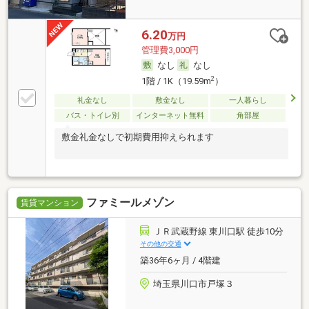
6.20
万円
管理費3,000円
なし
なし
2
1階 / 1K（19.59m
）
礼金なし
敷金なし
一人暮らし
バス・トイレ別
インターネット無料
角部屋
敷金礼金なしで初期費用抑えられます
ファミールメゾン
賃貸マンション
ＪＲ武蔵野線 東川口駅 徒歩10分
その他の交通
築36年6ヶ月 / 4階建
埼玉県川口市戸塚３