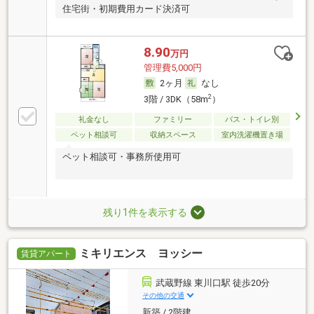
住宅街・初期費用カード決済可
8.90
万円
管理費5,000円
2ヶ月
なし
2
3階 / 3DK（58m
）
礼金なし
ファミリー
バス・トイレ別
ペット相談可
収納スペース
室内洗濯機置き場
ペット相談可・事務所使用可
残り1件を表示する
ミキリエンス ヨッシー
賃貸アパート
武蔵野線 東川口駅 徒歩20分
その他の交通
新築 / 2階建