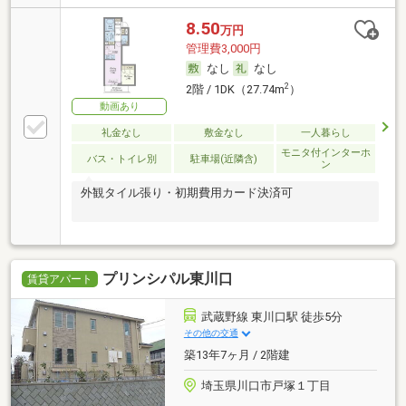
8.50
万円
管理費3,000円
なし
なし
2
2階 / 1DK（27.74m
）
動画あり
礼金なし
敷金なし
一人暮らし
モニタ付インターホ
バス・トイレ別
駐車場(近隣含)
ン
外観タイル張り・初期費用カード決済可
プリンシパル東川口
賃貸アパート
武蔵野線 東川口駅 徒歩5分
その他の交通
築13年7ヶ月 / 2階建
埼玉県川口市戸塚１丁目