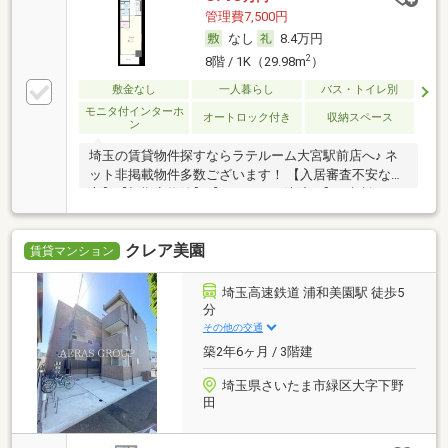
管理費7,500円
なし
8.4万円
2
8階 / 1K（29.98m
）
敷金なし
一人暮らし
バス・トイレ別
モニタ付インターホ
オートロック付き
収納スペース
ン
埼玉の賃貸物件探すならラテルーム大宮駅前店へ♪ ネ
ット非掲載物件多数ございます！ 【入居審査不安な
方】【初期安物件】【クレジット決済可】ご相談くだ
さい！！ ※仲介手数料無料 『ご来店初めてのお客様・
当物件を契約に限る』
クレア美園
賃貸マンション
埼玉高速鉄道 浦和美園駅 徒歩5
分
その他の交通
築2年6ヶ月 / 3階建
埼玉県さいたま市緑区大字下野
田