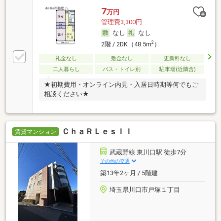
7
万円
管理費3,300円
なし
なし
2
2階 / 2DK（48.5m
）
礼金なし
敷金なし
更新料なし
二人暮らし
バス・トイレ別
駐車場(近隣含)
★初期費用・オンライン内見・入居日時期等何でもご
相談ください★
ＣｈａＲＬｅｓＩＩ
賃貸マンション
武蔵野線 東川口駅 徒歩7分
その他の交通
築13年2ヶ月 / 5階建
埼玉県川口市戸塚１丁目