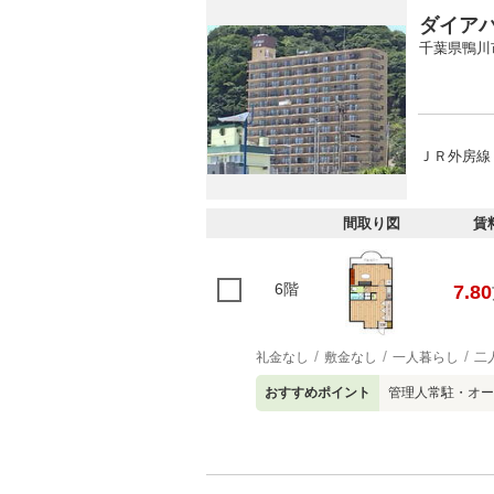
ダイア
千葉県鴨川
ＪＲ外房線
間取り図
賃
6階
7.80
礼金なし
敷金なし
一人暮らし
二
おすすめポイント
管理人常駐・オー