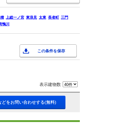
八積
上総一ノ宮
東浪見
太東
長者町
三門
房鴨川
この条件を保存
表示建物数
などをお問い合わせする(無料)