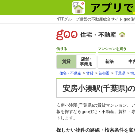
NTTグループ運営の不動産総合サイト goo
借りる
マンションを買う
店舗･
賃貸
新築
中
事業用
住宅・不動産
>
賃貸
>
首都圏
>
千葉県
>
鴨
安房小湊駅(千葉県)
安房小湊駅(千葉県)の賃貸マンション
報を探すならgoo住宅・不動産。賃料・
トします。
探したい物件の路線・検索条件を変