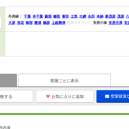
外房線：
千葉
本千葉
蘇我
鎌取
誉田
土気
大網
永田
本納
新茂原
茂原
大原
浪花
御宿
勝浦
鵜原
上総興津
行川アイランド
安房小湊
安房天津
安
部屋ごとに表示
お気に入りに追加
空室状況
市内浦