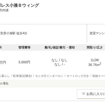
パレス小湊Ｂウィング
市内浦
 安房小湊駅 徒歩4分
賃貸マンシ
料
管理費等
敷/礼/保証/敷引・償却
間取り/広さ
なし / なし
1LDK
5,000円
万円
2
なし / -
36.76m
人暮らし
駐車場(近隣含)
モニタ付インターホン
オートロック付き
収納スペ
ル電化
お気に入り