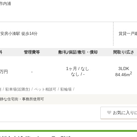
市内浦
安房小湊駅 徒歩14分
賃貸一戸
料
管理費等
敷/礼/保証/敷引・償却
間取り/広さ
1ヶ月 / なし
3LDK
万円
-
2
なし / -
84.46m
別
駐車場(近隣含)
ペット相談可
駐輪場
静な住宅街・事務所使用可
お気に入り