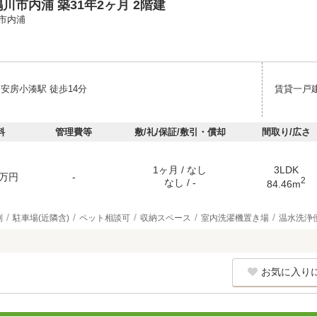
川市内浦 築31年2ヶ月 2階建
市内浦
安房小湊駅 徒歩14分
賃貸一戸
料
管理費等
敷/礼/保証/敷引・償却
間取り/広さ
1ヶ月 / なし
3LDK
万円
-
2
なし / -
84.46m
別
駐車場(近隣含)
ペット相談可
収納スペース
室内洗濯機置き場
温水洗浄
お気に入り