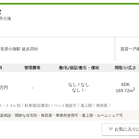
家
市小湊
安房小湊駅 徒歩20分
賃貸一戸
料
管理費等
敷/礼/保証/敷引・償却
間取り/広さ
なし / なし
6DK
万円
-
2
なし / -
169.72m
ス・トイレ別
駐車場(近隣含)
ペット相談可
最上階
角部屋
器相談・閑静な住宅街・角部屋・事務所使用可・最上階・ルームシェア可
お気に入り