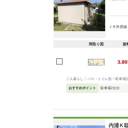
ＪＲ外房線 
間取り図
賃
3.80
二人暮らし
バス・トイレ別
駐車場(
おすすめポイント
駐車場2台分
内浦Ｋ