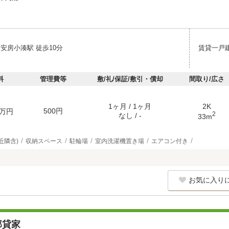
安房小湊駅 徒歩10分
賃貸一戸
料
管理費等
敷/礼/保証/敷引・償却
間取り/広さ
1ヶ月 / 1ヶ月
2K
500円
万円
2
なし / -
33m
近隣含)
収納スペース
駐輪場
室内洗濯機置き場
エアコン付き
お気に入り
邸貸家