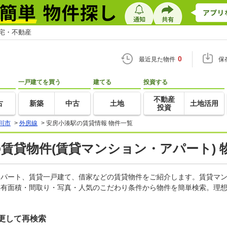
住宅・不動産
0
最近見た物件
保
一戸建てを買う
建てる
投資する
不動産
古
新築
中古
土地
土地活用
投資
川市
>
外房線
>
安房小湊駅の賃貸情報 物件一覧
の賃貸物件(賃貸マンション・アパート) 
、アパート、賃貸一戸建て、借家などの賃貸物件をご紹介します。賃貸マ
専有面積・間取り・写真・人気のこだわり条件から物件を簡単検索。理想
更して再検索