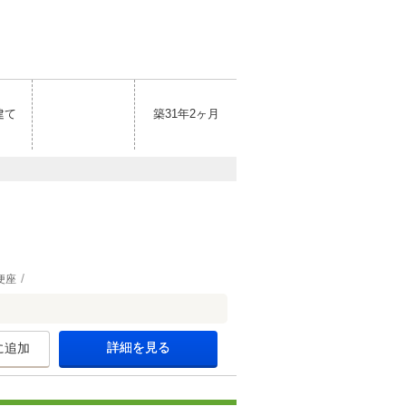
建て
築31年2ヶ月
便座
詳細を見る
に追加