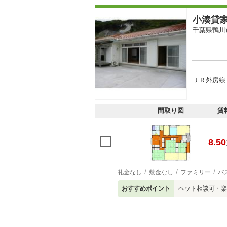
小湊貸
千葉県鴨川
ＪＲ外房線 
間取り図
賃
8.50
礼金なし
敷金なし
ファミリー
バ
おすすめポイント
ペット相談可・楽