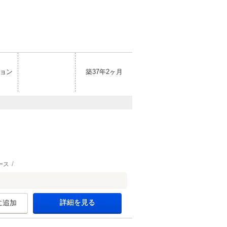
ョン
築37年2ヶ月
ース
詳細を見る
に追加