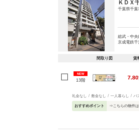
ＫＤＸ
千葉県千葉
総武・中央
京成電鉄千
間取り図
賃
NEW
7.80
13階
礼金なし
敷金なし
一人暮らし
バ
おすすめポイント
⇒こちらの物件は