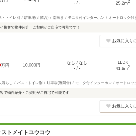
万円
2
- / -
25.2m
ス・トイレ別
駐車場(近隣含)
南向き
モニタ付インターホン
オートロック付
イ接客で物件紹介・ご契約がご自宅で可能です！
お気に入り
1LDK
なし / なし
0
10,000円
万円
2
- / -
41.6m
人暮らし
バス・トイレ別
駐車場(近隣含)
モニタ付インターホン
オートロッ
客で物件紹介・ご契約がご自宅で可能です！
お気に入り
クストメイトユウコウ