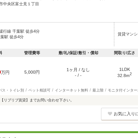
市中央区富士見１丁目
緩行線 千葉駅 徒歩4分
賃貸マンシ
葉駅 徒歩4分
料
管理費等
敷/礼/保証/敷引・償却
間取り/広さ
1LDK
1ヶ月 / なし
0
5,000円
万円
2
- / -
32.8m
バス・トイレ別
ペット相談可
インターネット無料
最上階
モニタ付インター
【リブリブ賃貸】までお問い合わせ下さい。
お気に入り