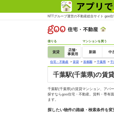
NTTグループ運営の不動産総合サイト goo
借りる
マンションを買う
店舗･
賃貸
新築
中
事業用
住宅・不動産
>
賃貸
>
首都圏
>
千葉県
>
千
千葉駅(千葉県)の賃
千葉駅(千葉県)の賃貸マンション、ア
探すならgoo住宅・不動産。賃料・専有
ます。
探したい物件の路線・検索条件を変