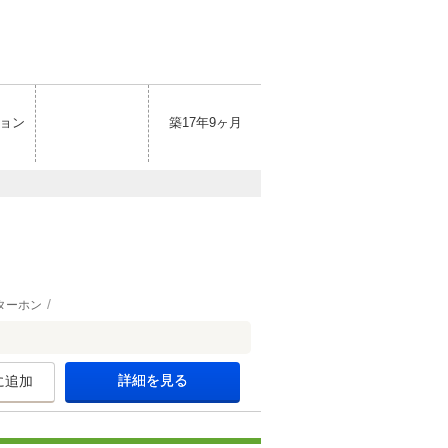
ョン
築17年9ヶ月
ターホン
詳細を見る
に追加