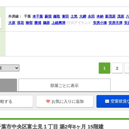
外房線：
千葉
本千葉
蘇我
鎌取
誉田
土気
大網
永田
本納
新茂原
茂原
大原
浪花
御宿
勝浦
鵜原
上総興津
行川アイランド
安房小湊
安房天津
安
1
2
部屋ごとに表示
お気に入りに追加
空室状況
葉市中央区富士見１丁目 築2年8ヶ月 15階建