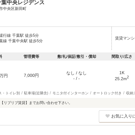
千葉中央レジデンス
市中央区新田町
緩行線 千葉駅 徒歩5分
賃貸マンシ
葉線 千葉中央駅 徒歩5分
料
管理費等
敷/礼/保証/敷引・償却
間取り/広さ
1K
なし / なし
7,000円
万円
2
- / -
25.2m
ス・トイレ別
駐車場(近隣含)
モニタ付インターホン
オートロック付き
収納
【リブリブ賃貸】までお問い合わせ下さい。
お気に入り