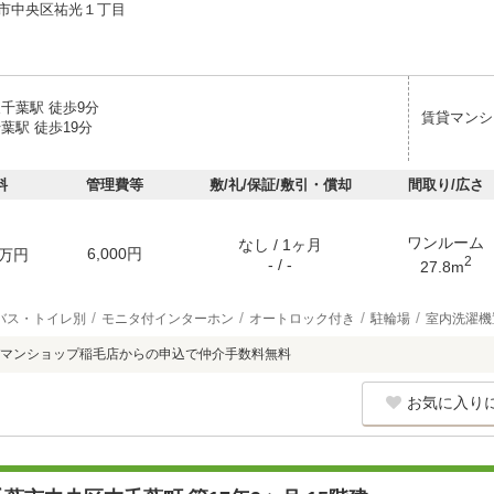
市中央区祐光１丁目
千葉駅 徒歩9分
賃貸マンシ
葉駅 徒歩19分
料
管理費等
敷/礼/保証/敷引・償却
間取り/広さ
ワンルーム
なし / 1ヶ月
6,000円
万円
2
- / -
27.8m
バス・トイレ別
モニタ付インターホン
オートロック付き
駐輪場
室内洗濯機
マンショップ稲毛店からの申込で仲介手数料無料
お気に入り