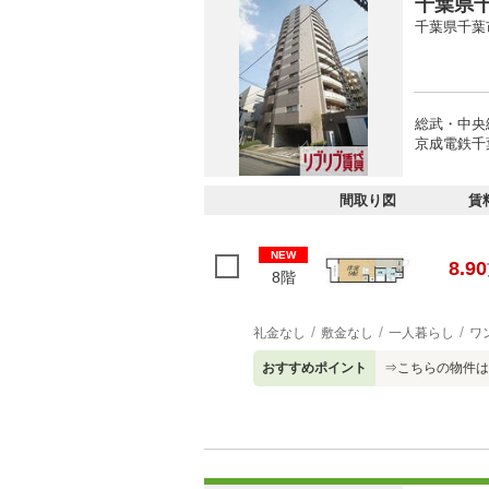
千葉県千
千葉県千葉
総武・中央緩
京成電鉄千
間取り図
賃
NEW
8.90
8階
礼金なし
敷金なし
一人暮らし
ワ
おすすめポイント
⇒こちらの物件は