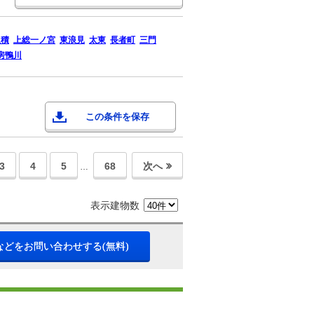
八積
上総一ノ宮
東浪見
太東
長者町
三門
房鴨川
この条件を保存
3
4
5
68
次へ
…
表示建物数
などをお問い合わせする(無料)