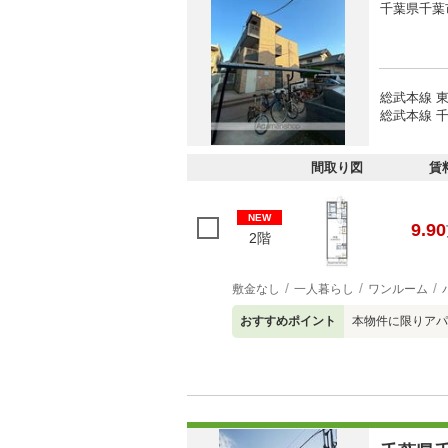
千葉県千葉
総武本線 東
総武本線 千
間取り図
賃
NEW
9.90
2階
敷金なし
一人暮らし
ワンルーム
おすすめポイント
本物件に限りアパ