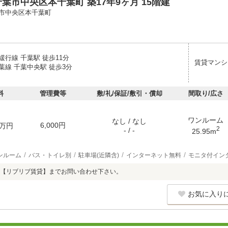
葉市中央区本千葉町 築17年9ヶ月 15階建
市中央区本千葉町
行線 千葉駅 徒歩11分
賃貸マンシ
葉線 千葉中央駅 徒歩3分
料
管理費等
敷/礼/保証/敷引・償却
間取り/広さ
ワンルーム
なし / なし
6,000円
万円
2
- / -
25.95m
ンルーム
バス・トイレ別
駐車場(近隣含)
インターネット無料
モニタ付イン
【リブリブ賃貸】までお問い合わせ下さい。
お気に入り