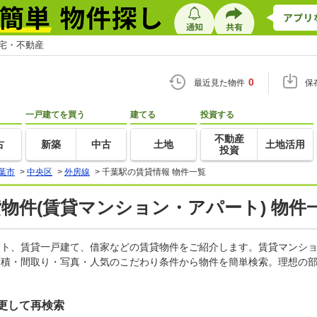
住宅・不動産
0
最近見た物件
保
一戸建てを買う
建てる
投資する
不動産
古
新築
中古
土地
土地活用
投資
葉市
>
中央区
>
外房線
>
千葉駅の賃貸情報 物件一覧
貸物件(賃貸マンション・アパート) 物件
パート、賃貸一戸建て、借家などの賃貸物件をご紹介します。賃貸マンシ
面積・間取り・写真・人気のこだわり条件から物件を簡単検索。理想の部
更して再検索