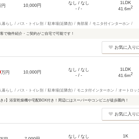
1LDK
なし / なし
10,000円
万円
2
- / -
41.6m
人暮らし
バス・トイレ別
駐車場(近隣含)
角部屋
モニタ付インターホン
客で物件紹介・ご契約がご自宅で可能です！
お気に入り
1LDK
なし / なし
0
10,000円
万円
2
- / -
41.6m
人暮らし
バス・トイレ別
駐車場(近隣含)
モニタ付インターホン
オートロッ
き♪】浴室乾燥機や宅配BOX付き！周辺にはスーパーやコンビニが徒歩圏内！
お気に入り
1K
なし / なし
7,000円