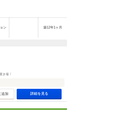
ョン
築12年1ヶ月
置き場
詳細を見る
に追加