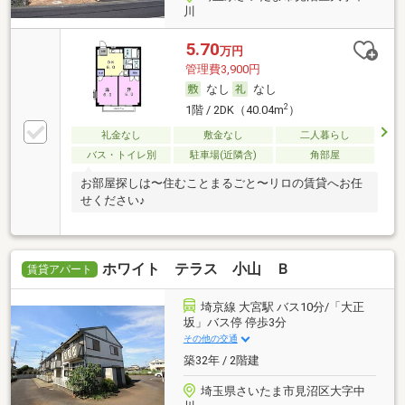
川
5.70
万円
管理費3,900円
なし
なし
2
1階 / 2DK（40.04m
）
礼金なし
敷金なし
二人暮らし
バス・トイレ別
駐車場(近隣含)
角部屋
お部屋探しは〜住むことまるごと〜リロの賃貸へお任
せください♪
ホワイト テラス 小山 Ｂ
賃貸アパート
埼京線 大宮駅 バス10分/「大正
坂」バス停 停歩3分
その他の交通
築32年 / 2階建
埼玉県さいたま市見沼区大字中