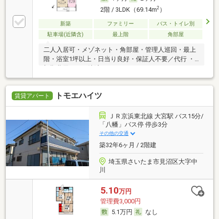
2
2階 / 3LDK（69.14m
）
新築
ファミリー
バス・トイレ別
駐車場(近隣含)
最上階
角部屋
二人入居可・メゾネット・角部屋・管理人巡回・最上
階・浴室1坪以上・日当り良好・保証人不要／代行 ・
初期費用カード決済可
トモエハイツ
賃貸アパート
ＪＲ京浜東北線 大宮駅 バス15分/
「八幡」バス停 停歩3分
その他の交通
築32年6ヶ月 / 2階建
埼玉県さいたま市見沼区大字中
川
5.10
万円
管理費3,000円
5.1万円
なし