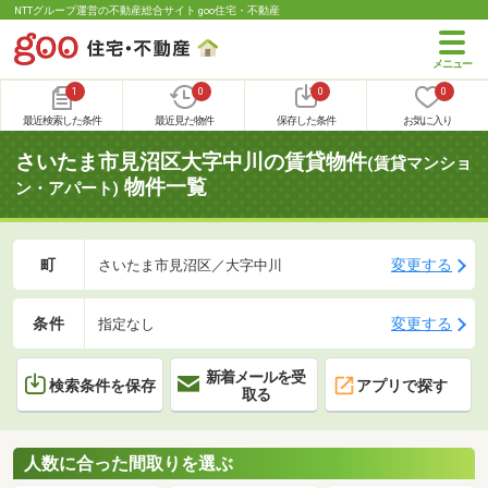
NTTグループ運営の不動産総合サイト goo住宅・不動産
1
0
0
0
最近検索した条件
最近見た物件
保存した条件
お気に入り
さいたま市見沼区大字中川の賃貸物件
(賃貸マンショ
物件一覧
ン・アパート)
町
変更する
さいたま市見沼区／大字中川
条件
変更する
指定なし
新着メールを受
検索条件を保存
アプリで探す
取る
人数に合った間取りを選ぶ