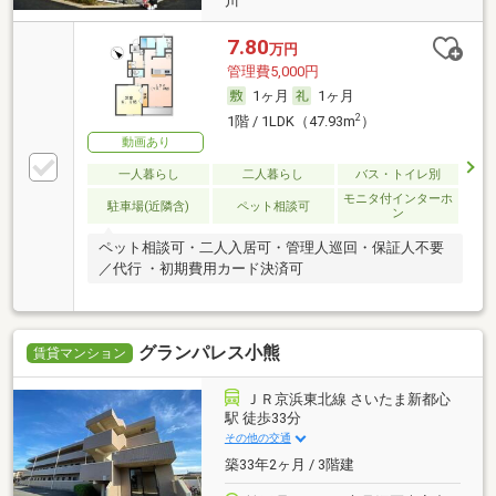
川
7.80
万円
管理費5,000円
1ヶ月
1ヶ月
2
1階 / 1LDK（47.93m
）
動画あり
一人暮らし
二人暮らし
バス・トイレ別
モニタ付インターホ
駐車場(近隣含)
ペット相談可
ン
ペット相談可・二人入居可・管理人巡回・保証人不要
／代行 ・初期費用カード決済可
グランパレス小熊
賃貸マンション
ＪＲ京浜東北線 さいたま新都心
駅 徒歩33分
その他の交通
築33年2ヶ月 / 3階建