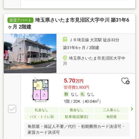
埼玉県さいたま市見沼区大字中川 築31年6
賃貸アパート
ヶ月 2階建
ＪＲ埼京線 大宮駅 徒歩32分
築31年6ヶ月 / 2階建
埼玉県さいたま市見沼区大字中
川
5.70
万円
管理費3,900円
なし
なし
2
1階 / 2DK（40.04m
）
礼金なし
敷金なし
二人暮らし
バス・トイレ別
駐車場(近隣含)
角部屋
角部屋・保証人不要／代行 ・初期費用カード決済可・
家賃カード決済可