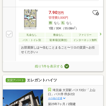
7.90
万円
管理費3,000円
なし
なし
2
1階 / 3DK（55.08m
）
礼金なし
敷金なし
ファミリー
バス・トイレ別
駐車場(近隣含)
インターネット無料
お部屋探しは〜住むことまるごと〜リロの賃貸へお任
せください♪
残り1件を表示する
エレガントハイツ
賃貸アパート
埼京線 大宮駅 バス13分/「上山
口」バス停 停歩2分
その他の交通
築25年7ヶ月 / 2階建