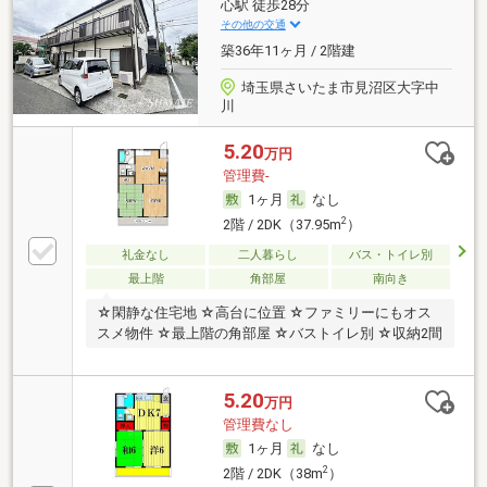
心駅 徒歩28分
その他の交通
築36年11ヶ月 / 2階建
埼玉県さいたま市見沼区大字中
川
5.20
万円
管理費-
1ヶ月
なし
2
2階 / 2DK（37.95m
）
礼金なし
二人暮らし
バス・トイレ別
最上階
角部屋
南向き
☆閑静な住宅地 ☆高台に位置 ☆ファミリーにもオス
スメ物件 ☆最上階の角部屋 ☆バストイレ別 ☆収納2間
5.20
万円
管理費なし
1ヶ月
なし
2
2階 / 2DK（38m
）