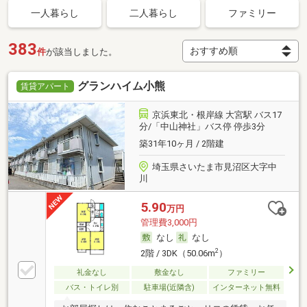
一人暮らし
二人暮らし
ファミリー
383
件
が該当しました。
グランハイム小熊
賃貸アパート
京浜東北・根岸線 大宮駅 バス17
分/「中山神社」バス停 停歩3分
築31年10ヶ月 / 2階建
埼玉県さいたま市見沼区大字中
川
5.90
万円
管理費3,000円
なし
なし
2
2階 / 3DK（50.06m
）
礼金なし
敷金なし
ファミリー
バス・トイレ別
駐車場(近隣含)
インターネット無料