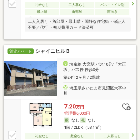
礼金なし
二人暮らし
バス・トイレ別
最上階
角部屋
南向き
二人入居可・角部屋・最上階・閑静な住宅街・保証人
不要／代行 ・初期費用カード決済可
シャイニヒルＢ
賃貸アパート
埼京線 大宮駅 バス10分/「大正
坂」バス停 停歩3分
築24年2ヶ月 / 2階建
埼玉県さいたま市見沼区大字中
川
7.20
万円
管理費6,000円
なし
なし
2
1階 / 2LDK（58.1m
）
礼金なし
敷金なし
二人暮らし