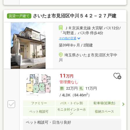
さいたま市見沼区中川５４２－２７戸建
賃貸一戸建て
ＪＲ京浜東北線 大宮駅 バス12分/
「与野道」バス停 停歩4分
その他の交通
築39年8ヶ月 / 2階建
埼玉県さいたま市見沼区大字中
川
11
万円
管理費なし
22万円
11万円
2
/ 4LDK（84.46m
）
ファミリー
バス・トイレ別
駐車場(近隣含)
モニタ付インターホ
ペット相談可
収納スペース
ン
ペット相談可・日当り良好