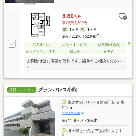
8.60
万円
管理費4,500円
1ヶ月
1ヶ月
2
2階 / 2LDK（52.94m
）
二人暮らし
バス・トイレ別
駐車場(近隣含)
インターネット無料
最上階
南向き
お問合せはお電話が便利です。諸条件ご相談ください
♪
グランパレス小熊
賃貸マンション
東北本線 さいたま新都心駅 徒歩
3.1km
その他の交通
築31年8ヶ月 / 3階建
埼玉県さいたま市見沼区大字中
川