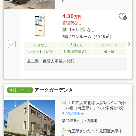
川
4.30
万円
管理費なし
1ヶ月
なし
2
2階 / ワンルーム（20.28m
）
礼金なし
一人暮らし
ワンルーム
バス・トイレ別
駐車場(近隣含)
最上階
最上階・保証人不要／代行
アークガーデンＡ
賃貸アパート
ＪＲ京浜東北線 大宮駅 バス19分/
「八幡（埼玉県）」バス停 停歩9分
その他の交通
築13年8ヶ月 / 2階建
埼玉県さいたま市見沼区大字中