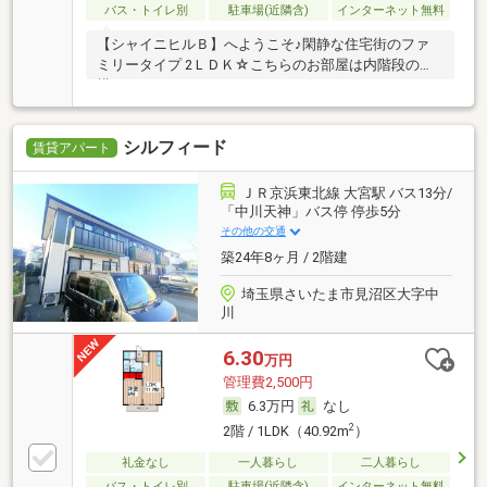
バス・トイレ別
駐車場(近隣含)
インターネット無料
【シャイニヒルＢ】へようこそ♪閑静な住宅街のファ
ミリータイプ 2ＬＤＫ☆こちらのお部屋は内階段の
構…
シルフィード
賃貸アパート
ＪＲ京浜東北線 大宮駅 バス13分/
「中川天神」バス停 停歩5分
その他の交通
築24年8ヶ月 / 2階建
埼玉県さいたま市見沼区大字中
川
6.30
万円
管理費2,500円
6.3万円
なし
2
2階 / 1LDK（40.92m
）
礼金なし
一人暮らし
二人暮らし
バス・トイレ別
駐車場(近隣含)
インターネット無料