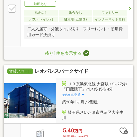
動画あり
礼金なし
敷金なし
ファミリー
バス・トイレ別
駐車場(近隣含)
インターネット無料
二人入居可・外観タイル張り・フリーレント・初期費
用カード決済可
残り1件を表示する
レオパレスパークサイド
賃貸アパート
ＪＲ京浜東北線 大宮駅 バス27分/
「円蔵院下」バス停 停歩4分
その他の交通
築20年3ヶ月 / 2階建
埼玉県さいたま市見沼区大字中
川
5.40
万円