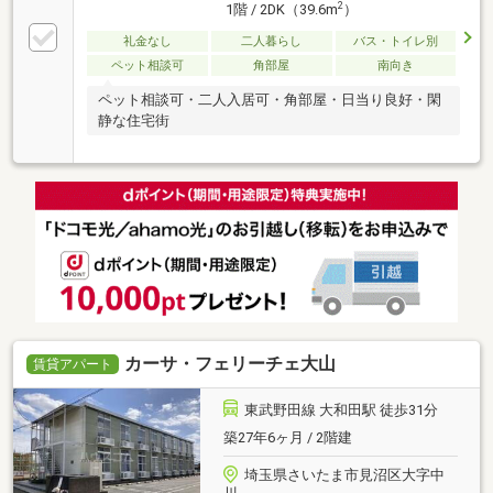
2
1階 / 2DK（39.6m
）
礼金なし
二人暮らし
バス・トイレ別
ペット相談可
角部屋
南向き
ペット相談可・二人入居可・角部屋・日当り良好・閑
静な住宅街
カーサ・フェリーチェ大山
賃貸アパート
東武野田線 大和田駅 徒歩31分
築27年6ヶ月 / 2階建
埼玉県さいたま市見沼区大字中