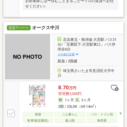
お部屋探しは〜住むことまるごと〜リロの賃貸へお任
せください♪
オークス中川
賃貸アパート
京浜東北・根岸線 大宮駅 バス31
分/「宝乗院下-大宮駅東口」バス停
停歩6分
その他の交通
新築 / 2階建
埼玉県さいたま市見沼区大字中
川
8.70
万円
管理費5,000円
1ヶ月
2ヶ月
2
2階 / 2SLDK（69.14m
）
新築
二人暮らし
バス・トイレ別
駐車場(近隣含)
最上階
角部屋