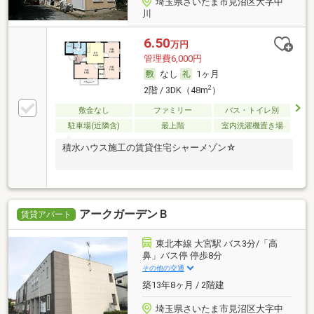
埼玉県さいたま市見沼区大字中
川
6.50
万円
管理費6,000円
なし
1ヶ月
2
2階 / 3DK（48m
）
敷金なし
ファミリー
バス・トイレ別
駐車場(近隣含)
最上階
室内洗濯機置き場
積水ハウス施工の賃貸住宅シャーメゾン☆
アークガーデンＢ
賃貸アパート
東北本線 大宮駅 バス3分/「高
鼻」バス停 停歩8分
その他の交通
築13年8ヶ月 / 2階建
埼玉県さいたま市見沼区大字中