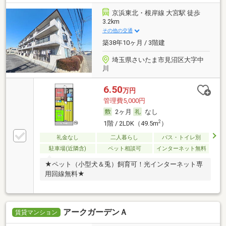
京浜東北・根岸線 大宮駅 徒歩
3.2km
その他の交通
築38年10ヶ月 / 3階建
埼玉県さいたま市見沼区大字中
川
6.50
万円
管理費5,000円
2ヶ月
なし
2
1階 / 2LDK（49.5m
）
礼金なし
二人暮らし
バス・トイレ別
駐車場(近隣含)
ペット相談可
インターネット無料
★ペット（小型犬＆兎）飼育可！光インターネット専
用回線無料★
アークガーデンＡ
賃貸マンション