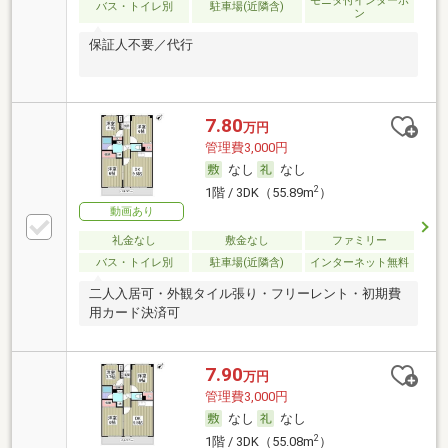
モニタ付インターホ
バス・トイレ別
駐車場(近隣含)
ン
保証人不要／代行
7.80
万円
管理費3,000円
なし
なし
2
1階 / 3DK（55.89m
）
動画あり
礼金なし
敷金なし
ファミリー
バス・トイレ別
駐車場(近隣含)
インターネット無料
二人入居可・外観タイル張り・フリーレント・初期費
用カード決済可
7.90
万円
管理費3,000円
なし
なし
2
1階 / 3DK（55.08m
）