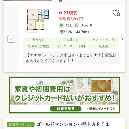
川
6.20
万円
管理費5,500円
なし
0.5ヶ月
2
2階 / 2K（43.7m
）
敷金なし
二人暮らし
バス・トイレ別
駐車場(近隣含)
インターネット無料
最上階
【☆★ホワイトテラス小山Ｂへようこそ★☆】閲覧頂
きありがとうございます！！
ゴールドマンション小熊ＰＡＲＴ１
賃貸マンション