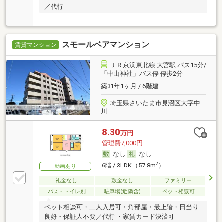
／代行
スモールベアマンション
賃貸マンション
ＪＲ京浜東北線 大宮駅 バス15分/
「中山神社」バス停 停歩2分
築31年1ヶ月 / 6階建
埼玉県さいたま市見沼区大字中
川
8.30
万円
管理費7,000円
なし
なし
2
6階 / 3LDK（57.8m
）
動画あり
礼金なし
敷金なし
ファミリー
バス・トイレ別
駐車場(近隣含)
ペット相談可
ペット相談可・二人入居可・角部屋・最上階・日当り
良好・保証人不要／代行 ・家賃カード決済可