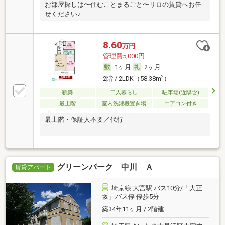
お部屋探しは〜住むことまるごと〜リロの賃貸へお任
せください♪
8.60
万円
管理費5,000円
1ヶ月
2ヶ月
2
2階 / 2LDK（58.38m
）
新築
二人暮らし
駐車場(近隣含)
最上階
室内洗濯機置き場
エアコン付き
最上階・保証人不要／代行
グリーンパーク 中川 Ａ
賃貸アパート
埼京線 大宮駅 バス10分/「大正
坂」バス停 停歩5分
築34年11ヶ月 / 2階建