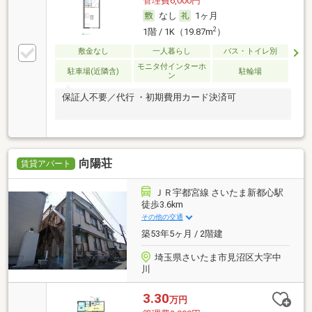
管理費6,000円
なし
1ヶ月
2
1階 / 1K（19.87m
）
敷金なし
一人暮らし
バス・トイレ別
モニタ付インターホ
駐車場(近隣含)
駐輪場
ン
保証人不要／代行 ・初期費用カード決済可
向陽荘
賃貸アパート
ＪＲ宇都宮線 さいたま新都心駅
徒歩3.6km
その他の交通
築53年5ヶ月 / 2階建
埼玉県さいたま市見沼区大字中
川
3.30
万円