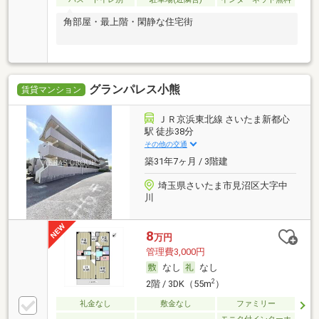
角部屋・最上階・閑静な住宅街
グランパレス小熊
賃貸マンション
ＪＲ京浜東北線 さいたま新都心
駅 徒歩38分
その他の交通
築31年7ヶ月 / 3階建
埼玉県さいたま市見沼区大字中
川
8
万円
管理費3,000円
なし
なし
2
2階 / 3DK（55m
）
礼金なし
敷金なし
ファミリー