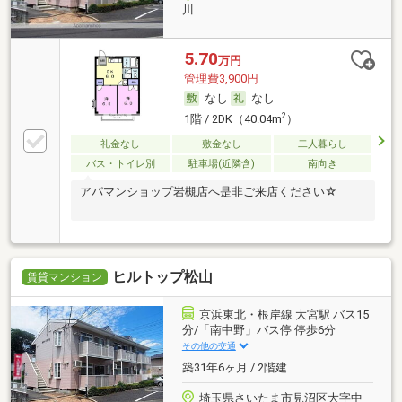
川
5.70
万円
管理費3,900円
なし
なし
2
1階 / 2DK（40.04m
）
礼金なし
敷金なし
二人暮らし
バス・トイレ別
駐車場(近隣含)
南向き
アパマンショップ岩槻店へ是非ご来店ください☆
ヒルトップ松山
賃貸マンション
京浜東北・根岸線 大宮駅 バス15
分/「南中野」バス停 停歩6分
その他の交通
築31年6ヶ月 / 2階建
埼玉県さいたま市見沼区大字中