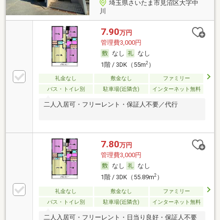
埼玉県さいたま市見沼区大字中
川
7.90
万円
管理費3,000円
なし
なし
2
1階 / 3DK（55m
）
礼金なし
敷金なし
ファミリー
バス・トイレ別
駐車場(近隣含)
インターネット無料
二人入居可・フリーレント・保証人不要／代行
7.80
万円
管理費3,000円
なし
なし
2
1階 / 3DK（55.89m
）
礼金なし
敷金なし
ファミリー
バス・トイレ別
駐車場(近隣含)
インターネット無料
二人入居可・フリーレント・日当り良好・保証人不要