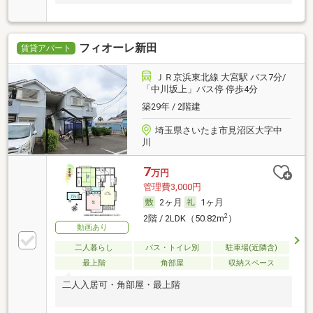
フィオーレ新田
賃貸アパート
ＪＲ京浜東北線 大宮駅 バス7分/
「中川坂上」バス停 停歩4分
築29年 / 2階建
埼玉県さいたま市見沼区大字中
川
7
万円
管理費3,000円
2ヶ月
1ヶ月
2
2階 / 2LDK（50.82m
）
動画あり
二人暮らし
バス・トイレ別
駐車場(近隣含)
最上階
角部屋
収納スペース
二人入居可・角部屋・最上階