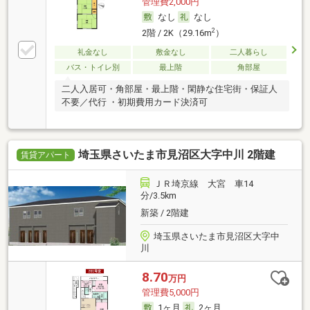
管理費2,000円
なし
なし
2
2階 / 2K（29.16m
）
礼金なし
敷金なし
二人暮らし
バス・トイレ別
最上階
角部屋
二人入居可・角部屋・最上階・閑静な住宅街・保証人
不要／代行 ・初期費用カード決済可
埼玉県さいたま市見沼区大字中川 2階建
賃貸アパート
ＪＲ埼京線 大宮 車14
分/3.5km
新築 / 2階建
埼玉県さいたま市見沼区大字中
川
8.70
万円
管理費5,000円
1ヶ月
2ヶ月