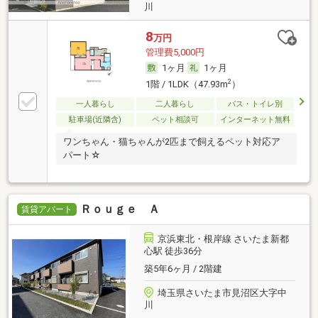
川
8
万円
管理費5,000円
1ヶ月
1ヶ月
2
1階 / 1LDK（47.93m
）
一人暮らし
二人暮らし
バス・トイレ別
駐車場(近隣含)
ペット相談可
インターネット無料
ワンちゃん・猫ちゃんが2匹まで飼えるペット対応ア
パート☆
Ｒｏｕｇｅ Ａ
賃貸アパート
京浜東北・根岸線 さいたま新都
心駅 徒歩36分
築5年6ヶ月 / 2階建
埼玉県さいたま市見沼区大字中
川