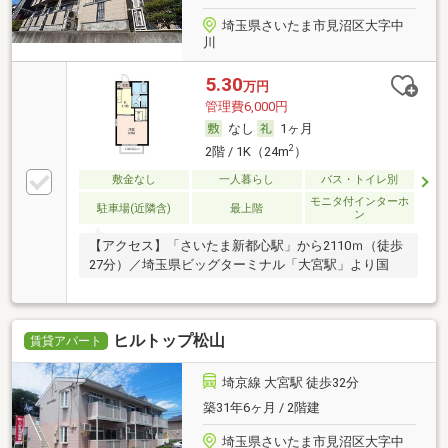
埼玉県さいたま市見沼区大字中
川
5.30
万円
管理費6,000円
なし
1ヶ月
2
2階 / 1K（24m
）
敷金なし
一人暮らし
バス・トイレ別
モニタ付インターホ
駐車場(近隣含)
最上階
ン
【アクセス】「さいたま新都心駅」から2110ｍ（徒歩
27分）／埼玉県ビッグターミナル「大宮駅」より国
ヒルトップ松山
賃貸アパート
埼京線 大宮駅 徒歩32分
築31年6ヶ月 / 2階建
埼玉県さいたま市見沼区大字中