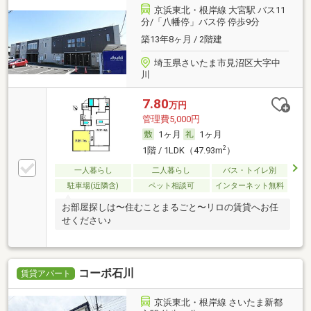
京浜東北・根岸線 大宮駅 バス11
分/「八幡停」バス停 停歩9分
築13年8ヶ月 / 2階建
埼玉県さいたま市見沼区大字中
川
7.80
万円
管理費5,000円
1ヶ月
1ヶ月
2
1階 / 1LDK（47.93m
）
一人暮らし
二人暮らし
バス・トイレ別
駐車場(近隣含)
ペット相談可
インターネット無料
お部屋探しは〜住むことまるごと〜リロの賃貸へお任
せください♪
コーポ石川
賃貸アパート
京浜東北・根岸線 さいたま新都