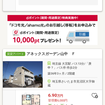
アネックスガーデン山中 Ｆ
賃貸アパート
埼京線 大宮駅 バス13分/「庚
申？」バス停 停歩2分
築36年3ヶ月 / 2階建
埼玉県さいたま市見沼区大字御
蔵
6.90
万円
管理費6,000円