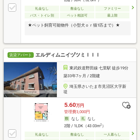
礼金なし
敷金なし
ファミリー
バス・トイレ別
ペット相談可
最上階
★ペット飼育可能物件（小型犬ｏｒ猫1匹まで）★
エルディムニイヅツミＩＩＩ
賃貸アパート
東武鉄道野田線 七里駅 徒歩19分
築33年7ヶ月 / 2階建
埼玉県さいたま市見沼区大字新
堤
5.60
万円
管理費3,000円
なし
なし
2
2階 / 1LDK（43.03m
）
礼金なし
敷金なし
一人暮らし