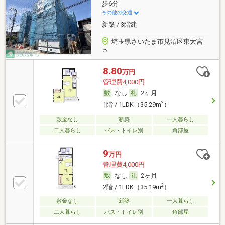
歩6分
その他の交通
新築 / 3階建
埼玉県さいたま市見沼区東大宮
５
8.80
万円
管理費4,000円
なし
2ヶ月
2
1階 / 1LDK（35.29m
）
敷金なし
新築
一人暮らし
二人暮らし
バス・トイレ別
角部屋
9
万円
管理費4,000円
なし
2ヶ月
2
2階 / 1LDK（35.19m
）
敷金なし
新築
一人暮らし
二人暮らし
バス・トイレ別
角部屋