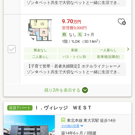
ゾン☆ペット共生で大切なペットと一緒に生活できま
す♪
9.70
万円
管理費9,000円
なし
2ヶ月
2
1階 / 1LDK（50.14m
）
敷金なし
新築
一人暮らし
二人暮らし
バス・トイレ別
駐車場(近隣含)
【子育て世帯・若者夫婦限定】ホテルライクシャーメ
ゾン☆ペット共生で大切なペットと一緒に生活できま
す♪
残り2件を表示する
Ｉ．ヴィレッジ ＷＥＳＴ
賃貸アパート
東北本線 東大宮駅 徒歩14分
その他の交通
築14年6ヶ月 / 3階建