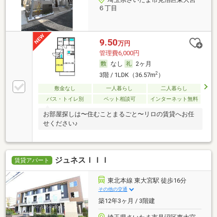
６丁目
9.50
万円
管理費6,000円
なし
2ヶ月
2
3階 / 1LDK（36.57m
）
敷金なし
一人暮らし
二人暮らし
バス・トイレ別
ペット相談可
インターネット無料
お部屋探しは〜住むことまるごと〜リロの賃貸へお任
せください♪
ジュネスＩＩＩ
賃貸アパート
東北本線 東大宮駅 徒歩16分
その他の交通
築12年3ヶ月 / 3階建