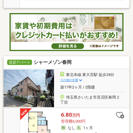
シャーメゾン春岡
賃貸アパート
東北本線 東大宮駅 徒歩28分
その他の交通
築17年2ヶ月 / 2階建
埼玉県さいたま市見沼区春岡２
丁目
6.80
万円
管理費6,000円
なし
1ヶ月