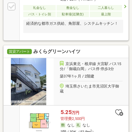
礼金なし
敷金なし
二人暮らし
バス・トイレ別
駐車場(近隣含)
最上階
経済的な都市ガス供給、角部屋、システムキッチン！
みくらグリーンハイツ
賃貸アパート
京浜東北・根岸線 大宮駅 バス15
分/「御蔵白岡」バス停 停歩3分
築37年1ヶ月 / 2階建
埼玉県さいたま市見沼区大字御
蔵
5.25
万円
管理費2,500円
なし
なし
2
2階 / 3DK（52.8m
）