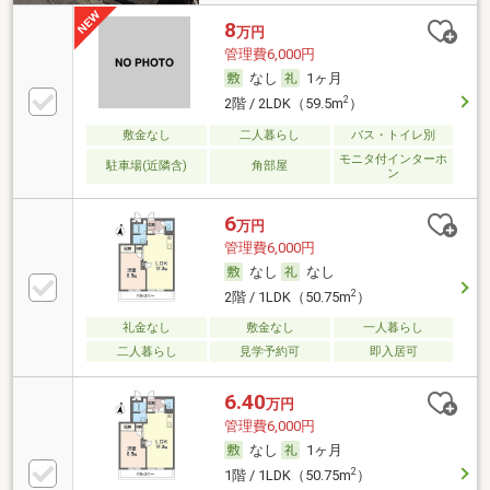
8
万円
管理費6,000円
なし
1ヶ月
2
2階 / 2LDK（59.5m
）
敷金なし
二人暮らし
バス・トイレ別
モニタ付インターホ
駐車場(近隣含)
角部屋
ン
6
万円
管理費6,000円
なし
なし
2
2階 / 1LDK（50.75m
）
礼金なし
敷金なし
一人暮らし
二人暮らし
見学予約可
即入居可
6.40
万円
管理費6,000円
なし
1ヶ月
2
1階 / 1LDK（50.75m
）