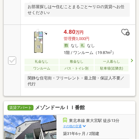
お部屋探しは〜住むことまるごと〜リロの賃貸へお任
せください♪
4.80
万円
管理費3,000円
なし
なし
2
1階 / ワンルーム（19.87m
）
礼金なし
敷金なし
一人暮らし
ワンルーム
バス・トイレ別
駐車場(近隣含)
閑静な住宅街・フリーレント・最上階・保証人不要／
代行
メゾンドールＩＩ番館
賃貸アパート
東北本線 東大宮駅 徒歩13分
その他の交通
築31年6ヶ月 / 2階建