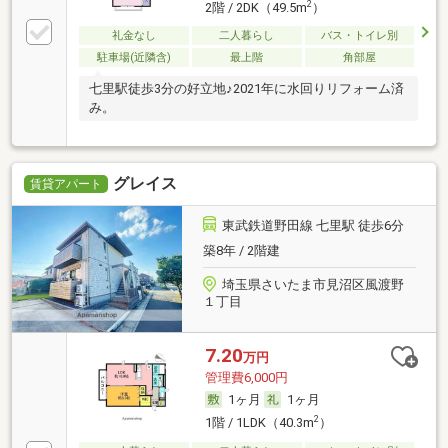
2
2階 / 2DK（49.5m
）
礼金なし
二人暮らし
バス・トイレ別
駐車場(近隣含)
最上階
角部屋
七里駅徒歩3分の好立地♪2021年に水回りリフォーム済
み。
グレイス
賃貸アパート
東武鉄道野田線 七里駅 徒歩6分
築8年 / 2階建
埼玉県さいたま市見沼区風渡野
１丁目
7.20
万円
管理費6,000円
1ヶ月
1ヶ月
2
1階 / 1LDK（40.3m
）