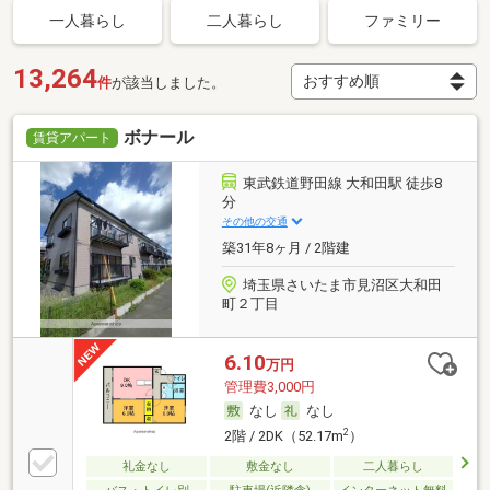
一人暮らし
二人暮らし
ファミリー
13,264
件
が該当しました。
ボナール
賃貸アパート
東武鉄道野田線 大和田駅 徒歩8
分
その他の交通
築31年8ヶ月 / 2階建
埼玉県さいたま市見沼区大和田
町２丁目
6.10
万円
管理費3,000円
なし
なし
2
2階 / 2DK（52.17m
）
礼金なし
敷金なし
二人暮らし