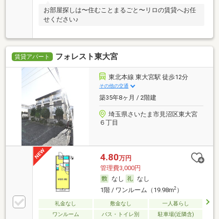
お部屋探しは〜住むことまるごと〜リロの賃貸へお任
せください♪
フォレスト東大宮
賃貸アパート
東北本線 東大宮駅 徒歩12分
その他の交通
築35年8ヶ月 / 2階建
埼玉県さいたま市見沼区東大宮
６丁目
4.80
万円
管理費3,000円
なし
なし
2
1階 / ワンルーム（19.98m
）
礼金なし
敷金なし
一人暮らし
ワンルーム
バス・トイレ別
駐車場(近隣含)