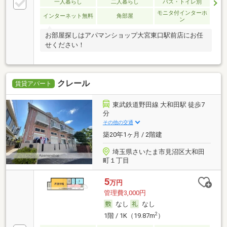
一人暮らし
二人暮らし
バス・トイレ別
モニタ付インターホ
インターネット無料
角部屋
ン
お部屋探しはアパマンショップ大宮東口駅前店にお任
せください！
クレール
賃貸アパート
東武鉄道野田線 大和田駅 徒歩7
分
その他の交通
築20年1ヶ月 / 2階建
埼玉県さいたま市見沼区大和田
町１丁目
5
万円
管理費3,000円
なし
なし
2
1階 / 1K（19.87m
）