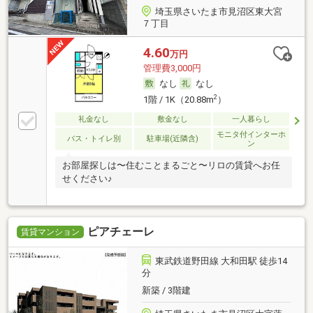
埼玉県さいたま市見沼区東大宮
７丁目
4.60
万円
管理費3,000円
なし
なし
2
1階 / 1K（20.88m
）
礼金なし
敷金なし
一人暮らし
モニタ付インターホ
バス・トイレ別
駐車場(近隣含)
ン
お部屋探しは〜住むことまるごと〜リロの賃貸へお任
せください♪
ピアチェーレ
賃貸マンション
東武鉄道野田線 大和田駅 徒歩14
分
新築 / 3階建