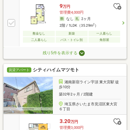
9
万円
管理費4,000円
なし
2ヶ月
2
2階 / 1LDK（35.29m
）
敷金なし
新築
一人暮らし
二人暮らし
バス・トイレ別
角部屋
残り5件を表示する
シティハイムマツモト
賃貸アパート
湘南新宿ライン宇須 東大宮駅 徒
歩10分
築32年2ヶ月 / 2階建
埼玉県さいたま市見沼区東大宮
６丁目
3.20
万円
管理費3,000円