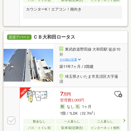
バス・トイレ別
駐車場(近隣含)
インターネット無料
カウンターK！エアコン！南向き
ＣＢ大和田ロータス
賃貸アパート
東武鉄道野田線 大和田駅 徒歩10
分
その他の交通
築11年7ヶ月 / 2階建
埼玉県さいたま市見沼区大字蓮
沼
7
万円
管理費3,000円
なし
1ヶ月
2
1階 / 1LDK（32.7m
）
敷金なし
一人暮らし
二人暮らし
バス・トイレ別
駐車場(近隣含)
インターネット無料