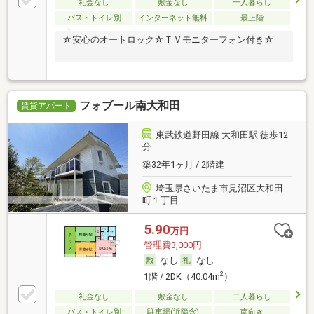
礼金なし
敷金なし
一人暮らし
バス・トイレ別
インターネット無料
最上階
☆安心のオートロック☆ＴＶモニターフォン付き☆
フォブール南大和田
賃貸アパート
東武鉄道野田線 大和田駅 徒歩12
分
築32年1ヶ月 / 2階建
埼玉県さいたま市見沼区大和田
町１丁目
5.90
万円
管理費3,000円
なし
なし
2
1階 / 2DK（40.04m
）
礼金なし
敷金なし
二人暮らし
バス・トイレ別
駐車場(近隣含)
南向き