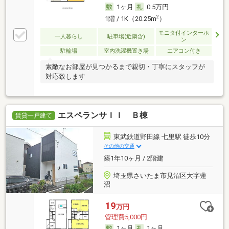
1ヶ月
0.5万円
2
1階 / 1K（20.25m
）
モニタ付インターホ
一人暮らし
駐車場(近隣含)
ン
駐輪場
室内洗濯機置き場
エアコン付き
素敵なお部屋が見つかるまで親切・丁寧にスタッフが
対応致します
エスペランサＩＩ Ｂ棟
賃貸一戸建て
東武鉄道野田線 七里駅 徒歩10分
その他の交通
築1年10ヶ月 / 2階建
埼玉県さいたま市見沼区大字蓮
沼
19
万円
管理費5,000円
1ヶ月
1ヶ月