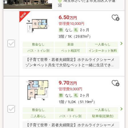
埼玉県さいたま市見沼区大字蓮
沼
6.50
万円
管理費10,000円
なし
2ヶ月
2
3階 / 1K（29.87m
）
敷金なし
新築
一人暮らし
バス・トイレ別
ペット相談可
インターネット無料
【子育て世帯・若者夫婦限定】ホテルライクシャーメ
ゾン☆ペット共生で大切なペットと一緒に生活できま
す♪
9.70
万円
管理費9,000円
なし
2ヶ月
2
1階 / 1LDK（51.19m
）
敷金なし
新築
一人暮らし
二人暮らし
バス・トイレ別
駐車場(近隣含)
【子育て世帯・若者夫婦限定】ホテルライクシャーメ