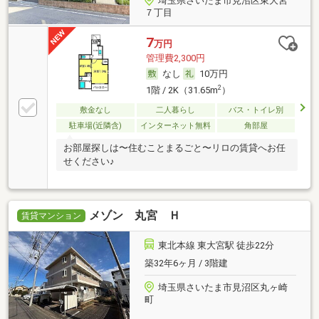
埼玉県さいたま市見沼区東大宮
７丁目
7
万円
管理費2,300円
なし
10万円
2
1階 / 2K（31.65m
）
敷金なし
二人暮らし
バス・トイレ別
駐車場(近隣含)
インターネット無料
角部屋
お部屋探しは〜住むことまるごと〜リロの賃貸へお任
せください♪
メゾン 丸宮 Ｈ
賃貸マンション
東北本線 東大宮駅 徒歩22分
築32年6ヶ月 / 3階建
埼玉県さいたま市見沼区丸ヶ崎
町