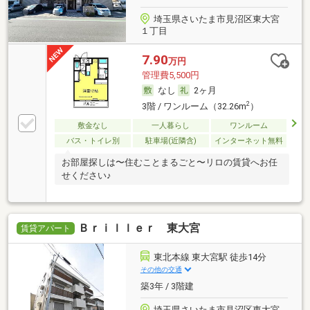
埼玉県さいたま市見沼区東大宮
１丁目
7.90
万円
管理費5,500円
なし
2ヶ月
2
3階 / ワンルーム（32.26m
）
敷金なし
一人暮らし
ワンルーム
バス・トイレ別
駐車場(近隣含)
インターネット無料
お部屋探しは〜住むことまるごと〜リロの賃貸へお任
せください♪
Ｂｒｉｌｌｅｒ 東大宮
賃貸アパート
東北本線 東大宮駅 徒歩14分
その他の交通
築3年 / 3階建
埼玉県さいたま市見沼区東大宮