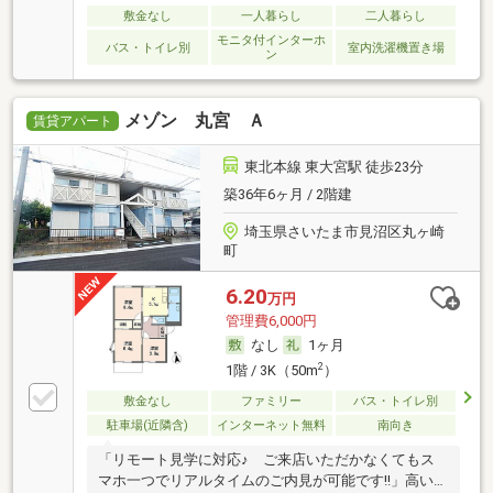
敷金なし
一人暮らし
二人暮らし
モニタ付インターホ
バス・トイレ別
室内洗濯機置き場
ン
メゾン 丸宮 Ａ
賃貸アパート
東北本線 東大宮駅 徒歩23分
築36年6ヶ月 / 2階建
埼玉県さいたま市見沼区丸ヶ崎
町
6.20
万円
管理費6,000円
なし
1ヶ月
2
1階 / 3K（50m
）
敷金なし
ファミリー
バス・トイレ別
駐車場(近隣含)
インターネット無料
南向き
「リモート見学に対応♪ ご来店いただかなくてもス
マホ一つでリアルタイムのご内見が可能です!!」高い…