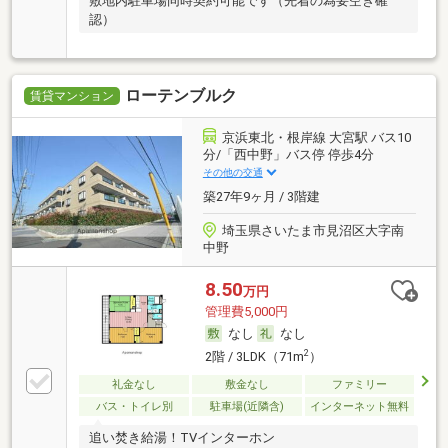
敷地内駐車場同時契約可能です（先着の為要空き確
認）
ローテンブルク
賃貸マンション
京浜東北・根岸線 大宮駅 バス10
分/「西中野」バス停 停歩4分
その他の交通
築27年9ヶ月 / 3階建
埼玉県さいたま市見沼区大字南
中野
8.50
万円
管理費5,000円
なし
なし
2
2階 / 3LDK（71m
）
礼金なし
敷金なし
ファミリー
バス・トイレ別
駐車場(近隣含)
インターネット無料
追い焚き給湯！TVインターホン