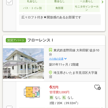
礼金なし
敷金なし
一人暮らし
モニタ付インターホ
バス・トイレ別
角部屋
ン
広々ロフト付き★開放感のあるお部屋です
フローレンスＩ
賃貸アパート
東武鉄道野田線 大和田駅 徒歩10
分
その他の交通
築31年11ヶ月 / 2階建
埼玉県さいたま市見沼区大字蓮
沼
6
万円
管理費3,000円
なし
なし
2
2階 / 2DK（39.32m
）