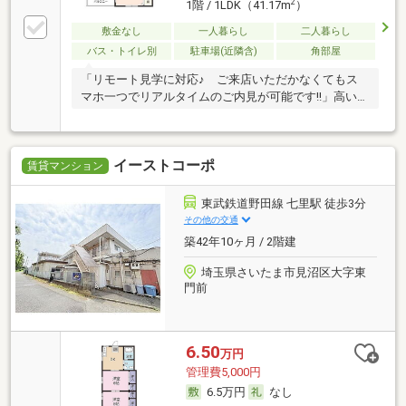
2
1階 / 1LDK（41.17m
）
敷金なし
一人暮らし
二人暮らし
バス・トイレ別
駐車場(近隣含)
角部屋
「リモート見学に対応♪ ご来店いただかなくてもス
マホ一つでリアルタイムのご内見が可能です!!」高い…
イーストコーポ
賃貸マンション
東武鉄道野田線 七里駅 徒歩3分
その他の交通
築42年10ヶ月 / 2階建
埼玉県さいたま市見沼区大字東
門前
6.50
万円
管理費5,000円
6.5万円
なし