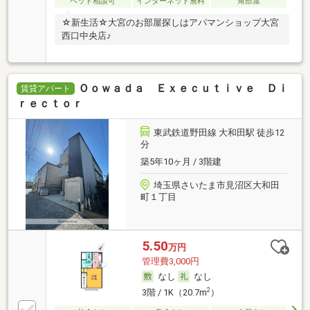
ペット相談可
インターネット無料
角部屋
☆新生活☆大宮のお部屋探しはアパマンショップ大宮
西口中央店♪
Ｏｏｗａｄａ Ｅｘｅｃｕｔｉｖｅ Ｄｉ
賃貸アパート
ｒｅｃｔｏｒ
東武鉄道野田線 大和田駅 徒歩12
分
築5年10ヶ月 / 3階建
埼玉県さいたま市見沼区大和田
町１丁目
5.50
万円
管理費3,000円
なし
なし
2
3階 / 1K（20.7m
）