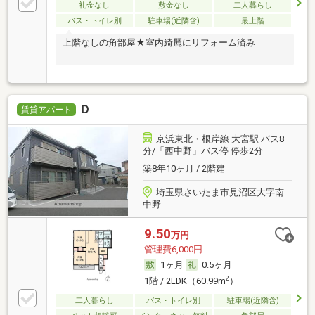
礼金なし
敷金なし
二人暮らし
バス・トイレ別
駐車場(近隣含)
最上階
上階なしの角部屋★室内綺麗にリフォーム済み
Ｄ
賃貸アパート
京浜東北・根岸線 大宮駅 バス8
分/「西中野」バス停 停歩2分
築8年10ヶ月 / 2階建
埼玉県さいたま市見沼区大字南
中野
9.50
万円
管理費6,000円
1ヶ月
0.5ヶ月
2
1階 / 2LDK（60.99m
）
二人暮らし
バス・トイレ別
駐車場(近隣含)