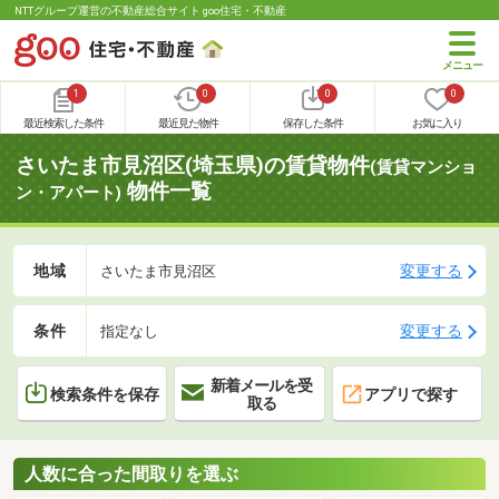
NTTグループ運営の不動産総合サイト goo住宅・不動産
1
0
0
0
最近検索した条件
最近見た物件
保存した条件
お気に入り
さいたま市見沼区(埼玉県)の賃貸物件
(賃貸マンショ
物件一覧
ン・アパート)
地域
変更する
さいたま市見沼区
条件
変更する
指定なし
新着メールを受
検索条件を保存
アプリで探す
取る
人数に合った間取りを選ぶ