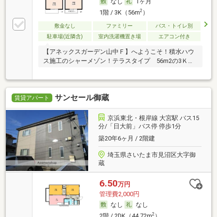
なし
1ヶ月
2
1階 / 3K（56m
）
敷金なし
ファミリー
バス・トイレ別
駐車場(近隣含)
室内洗濯機置き場
エアコン付き
【アネックスガーデン山中Ｆ】へようこそ！積水ハウ
ス施工のシャーメゾン！テラスタイプ 56m2の3Ｋ…
サンセール御蔵
賃貸アパート
京浜東北・根岸線 大宮駅 バス15
分/「日大前」バス停 停歩1分
築20年6ヶ月 / 2階建
埼玉県さいたま市見沼区大字御
蔵
6.50
万円
管理費2,000円
なし
なし
2
2階 / 2DK（44.72m
）