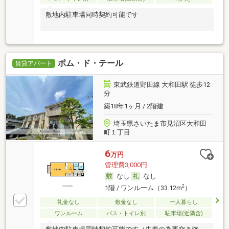
敷地内駐車場同時契約可能です
ポム・ド・テール
賃貸アパート
東武鉄道野田線 大和田駅 徒歩12
分
築18年1ヶ月 / 2階建
埼玉県さいたま市見沼区大和田
町１丁目
6
万円
管理費3,000円
なし
なし
2
1階 / ワンルーム（33.12m
）
礼金なし
敷金なし
一人暮らし
ワンルーム
バス・トイレ別
駐車場(近隣含)