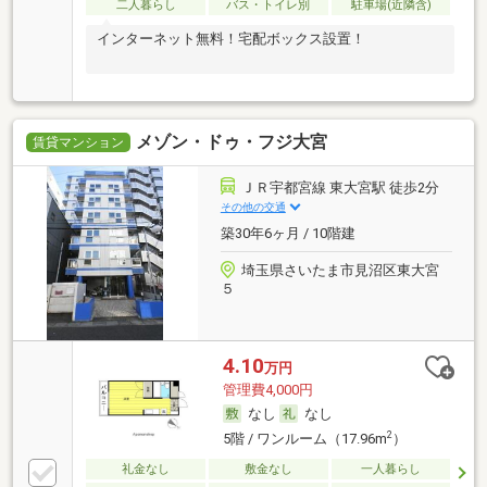
二人暮らし
バス・トイレ別
駐車場(近隣含)
インターネット無料！宅配ボックス設置！
メゾン・ドゥ・フジ大宮
賃貸マンション
ＪＲ宇都宮線 東大宮駅 徒歩2分
その他の交通
築30年6ヶ月 / 10階建
埼玉県さいたま市見沼区東大宮
５
4.10
万円
管理費4,000円
なし
なし
2
5階 / ワンルーム（17.96m
）
礼金なし
敷金なし
一人暮らし