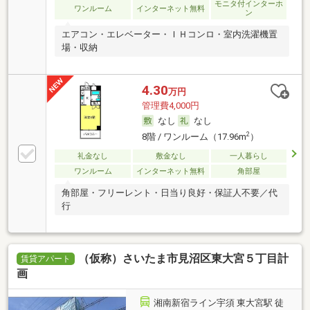
モニタ付インターホ
ワンルーム
インターネット無料
ン
エアコン・エレベーター・ＩＨコンロ・室内洗濯機置
場・収納
4.30
万円
管理費4,000円
なし
なし
2
8階 / ワンルーム（17.96m
）
礼金なし
敷金なし
一人暮らし
ワンルーム
インターネット無料
角部屋
角部屋・フリーレント・日当り良好・保証人不要／代
行
（仮称）さいたま市見沼区東大宮５丁目計
賃貸アパート
画
湘南新宿ライン宇須 東大宮駅 徒