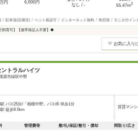
6,000円
万円
2
なし / -
55.47m
別
駐車場(近隣含)
ペット相談可
インターネット無料
角部屋
モニタ付イン
で飼育可】【連帯保証人不要】◆
お気に入り
セントラルハイツ
模原市緑区中野
駅 バス25分/「相模中野」バス停 停歩1分
賃貸マンシ
駅 徒歩8.5km
料
管理費等
敷/礼/保証/敷引・償却
間取り/広さ