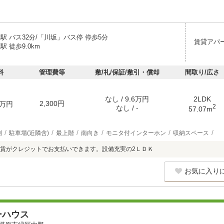
駅 バス32分/「川坂」バス停 停歩5分
賃貸アパ
駅 徒歩9.0km
料
管理費等
敷/礼/保証/敷引・償却
間取り/広さ
なし / 9.6万円
2LDK
2,300円
万円
2
なし / -
57.07m
別
駐車場(近隣含)
最上階
南向き
モニタ付インターホン
収納スペース
賃がクレジットでお支払いできます。設備充実の2ＬＤＫ
お気に入り
ーハウス