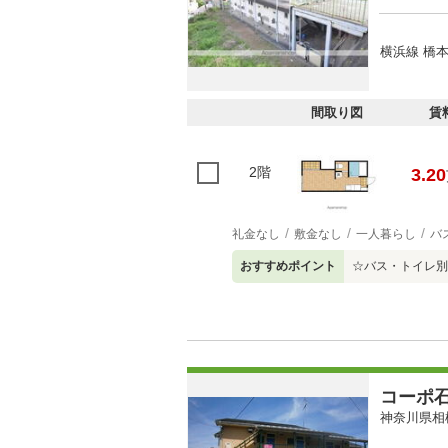
横浜線 橋本
間取り図
賃
2階
3.20
礼金なし
敷金なし
一人暮らし
バ
おすすめポイント
☆バス・トイレ別
コーポ
神奈川県相