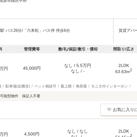
模原市緑区中野
駅 バス26分/「六本松」バス停 停歩6分
賃貸アパ
料
管理費等
敷/礼/保証/敷引・償却
間取り/広さ
なし / 5.5万円
2LDK
45,000円
万円
2
なし / -
63.63m
別
駐車場(近隣含)
ペット相談可
最上階
角部屋
モニタ付インターホン
可能型物件 保証人不要
お気に入り
なし / なし
2LDK
4,500円
万円
2
なし / -