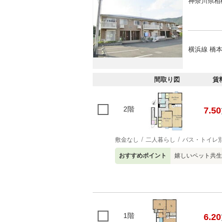
神奈川県相
横浜線 橋本
間取り図
賃
2階
7.50
敷金なし
二人暮らし
バス・トイレ
おすすめポイント
嬉しいペット共生
1階
6.20