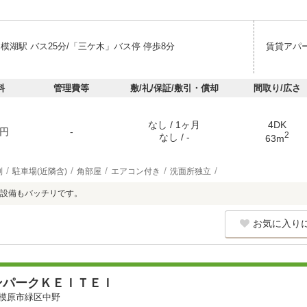
模湖駅 バス25分/「三ケ木」バス停 停歩8分
賃貸アパ
料
管理費等
敷/礼/保証/敷引・償却
間取り/広さ
なし / 1ヶ月
4DK
円
-
2
なし / -
63m
別
駐車場(近隣含)
角部屋
エアコン付き
洗面所独立
設備もバッチリです。
お気に入り
ンパークＫＥＩＴＥＩ
模原市緑区中野