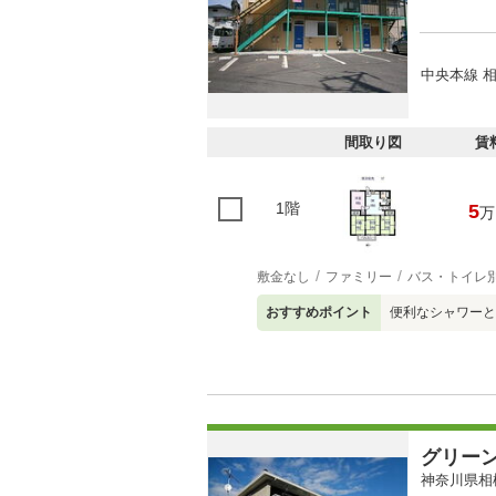
中央本線 相
間取り図
賃
1階
5
万
敷金なし
ファミリー
バス・トイレ
おすすめポイント
便利なシャワーと
グリー
神奈川県相