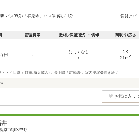
駅 バス38分/「祥泉寺」バス停 停歩11分
賃貸アパ
料
管理費等
敷/礼/保証/敷引・償却
間取り/広さ
1K
なし / なし
万円
-
2
- / -
21m
ス・トイレ別
駐車場(近隣含)
最上階
駐輪場
室内洗濯機置き場
☆
お気に入り
石井
模原市緑区中野