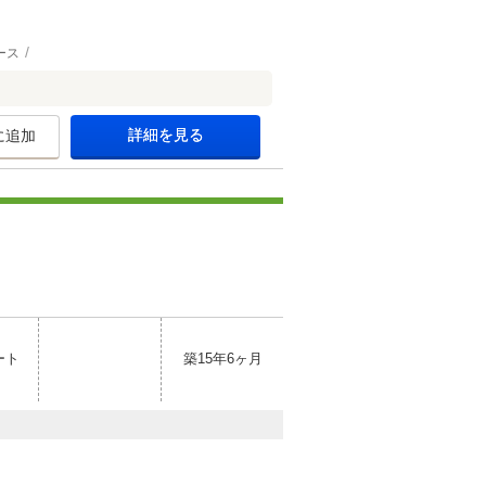
ース
詳細を見る
に追加
ート
築15年6ヶ月