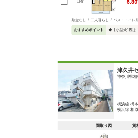
1階
6.80
敷金なし
二人暮らし
バス・トイレ
おすすめポイント
◆【小型犬1匹ま
津久井
神奈川県相
横浜線 橋本
横浜線 相原
間取り図
賃