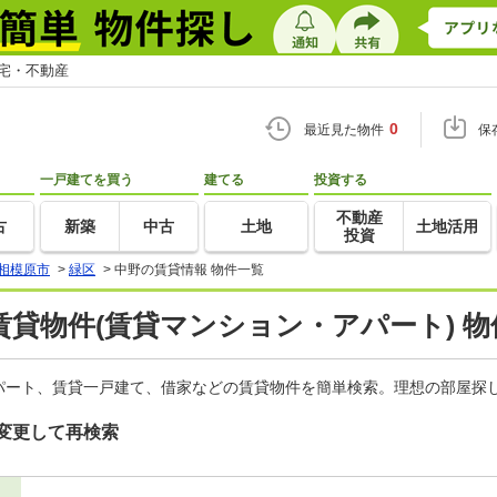
住宅・不動産
0
最近見た物件
保
一戸建てを買う
建てる
投資する
不動産
古
新築
中古
土地
土地活用
投資
相模原市
>
緑区
>
中野の賃貸情報 物件一覧
貸物件(賃貸マンション・アパート) 物
パート、賃貸一戸建て、借家などの賃貸物件を簡単検索。理想の部屋探し
変更して再検索