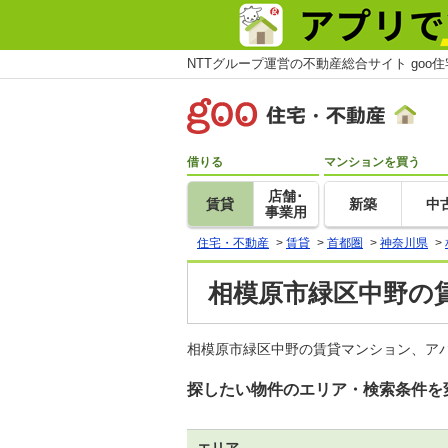
NTTグループ運営の不動産総合サイト goo
借りる
マンションを買う
店舗･
賃貸
新築
中
事業用
住宅・不動産
>
賃貸
>
首都圏
>
神奈川県
>
相模原市緑区中野の賃
相模原市緑区中野の賃貸マンション、ア
探したい物件のエリア・検索条件を