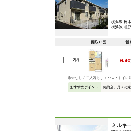
横浜線 橋本
横浜線 相原
間取り図
賃
2階
6.40
敷金なし
二人暮らし
バス・トイレ
おすすめポイント
契約金、月々の家
ミルキ