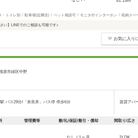
51.15m
ス・トイレ別
駐車場(近隣含)
ペット相談可
モニタ付インターホン
収納スペ
さい】LINEでのご相談も可能です♪
お気に入り
Ｔ
模原市緑区中野
駅 バス29分/「奈良井」バス停 停歩6分
賃貸アパ
料
管理費等
敷/礼/保証/敷引・償却
間取り/広さ
なし / 1ヶ月
2LDK