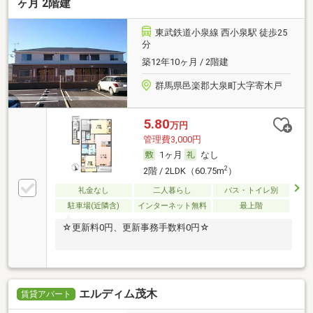
ヶ月 2階建
東武鉄道小泉線 西小泉駅 徒歩25
分
築12年10ヶ月 / 2階建
群馬県邑楽郡大泉町大字寄木戸
5.80
万円
管理費3,000円
1ヶ月
なし
2
2階 / 2LDK（60.75m
）
礼金なし
二人暮らし
バス・トイレ別
駐車場(近隣含)
インターネット無料
最上階
☆更新料0円、更新事務手数料0円☆
エルディム茂木
賃貸アパート