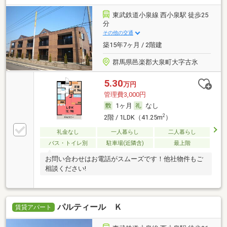
東武鉄道小泉線 西小泉駅 徒歩25
分
その他の交通
築15年7ヶ月 / 2階建
群馬県邑楽郡大泉町大字古氷
5.30
万円
管理費3,000円
1ヶ月
なし
2
2階 / 1LDK（41.25m
）
礼金なし
一人暮らし
二人暮らし
バス・トイレ別
駐車場(近隣含)
最上階
お問い合わせはお電話がスムーズです！他社物件もご
相談ください!
パルティール Ｋ
賃貸アパート