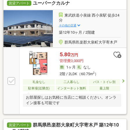
ユーパークカルナ
賃貸アパート
東武鉄道小泉線 西小泉駅 徒歩24
分
その他の交通
築12年10ヶ月 / 2階建
群馬県邑楽郡大泉町大字寄木戸
5.80
万円
管理費3,000円
1ヶ月
なし
2
2階 / 2LDK（60.75m
）
礼金なし
二人暮らし
バス・トイレ別
駐車場(近隣含)
インターネット無料
最上階
お部屋探しはお気軽に当店にご相談ください。オンラ
イン接客も可能です
群馬県邑楽郡大泉町大字寄木戸 築12年10
賃貸アパート