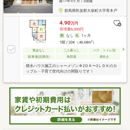
築17年5ヶ月 / 2階建
群馬県邑楽郡大泉町大字寄木戸
4.90
万円
管理費6,000円
なし
1ヶ月
2
1階 / 2DK（46.68m
）
敷金なし
二人暮らし
バス・トイレ別
駐車場(近隣含)
角部屋
南向き
積水ハウス施工のシャーメゾン☆2ＤＫ〜2ＬＤＫのカ
ップル・子育て世代向けの間取りです！