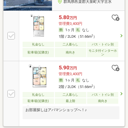
群馬県邑楽郡大泉町大字古氷
5.80
万円
管理費3,400円
1ヶ月
なし
2
1階 / 2LDK（51.66m
）
礼金なし
二人暮らし
バス・トイレ別
モニタ付インターホ
駐車場(近隣含)
南向き
ン
5.90
万円
管理費3,400円
1ヶ月
なし
2
2階 / 2LDK（51.66m
）
礼金なし
二人暮らし
バス・トイレ別
駐車場(近隣含)
最上階
南向き
お部屋探しはアパマンショップへ！♪