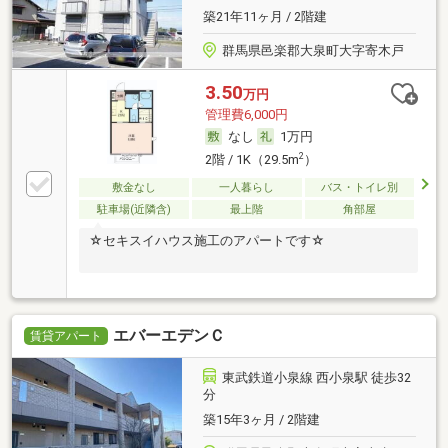
築21年11ヶ月 / 2階建
群馬県邑楽郡大泉町大字寄木戸
3.50
万円
管理費6,000円
なし
1万円
2
2階 / 1K（29.5m
）
敷金なし
一人暮らし
バス・トイレ別
駐車場(近隣含)
最上階
角部屋
☆セキスイハウス施工のアパートです☆
エバーエデンＣ
賃貸アパート
東武鉄道小泉線 西小泉駅 徒歩32
分
築15年3ヶ月 / 2階建