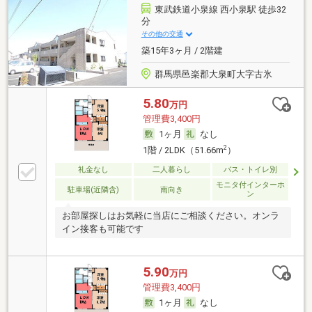
東武鉄道小泉線 西小泉駅 徒歩32
分
その他の交通
築15年3ヶ月 / 2階建
群馬県邑楽郡大泉町大字古氷
5.80
万円
管理費3,400円
1ヶ月
なし
2
1階 / 2LDK（51.66m
）
礼金なし
二人暮らし
バス・トイレ別
モニタ付インターホ
駐車場(近隣含)
南向き
ン
お部屋探しはお気軽に当店にご相談ください。オンラ
イン接客も可能です
5.90
万円
管理費3,400円
1ヶ月
なし