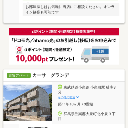
お部屋探しはお気軽に当店にご相談ください。オンラ
イン接客も可能です
カーサ グランデ
賃貸アパート
東武鉄道小泉線 小泉町駅 徒歩8
分
その他の交通
築11年10ヶ月 / 3階建
群馬県邑楽郡大泉町北小泉３丁
目