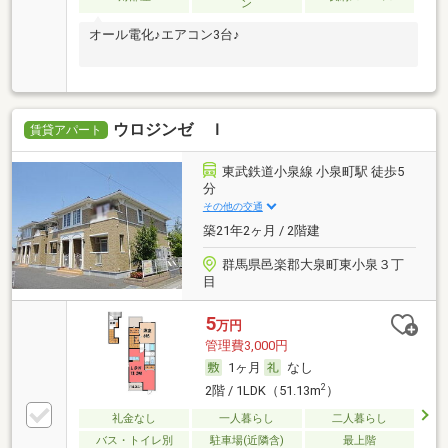
ン
オール電化♪エアコン3台♪
ウロジンゼ Ｉ
賃貸アパート
東武鉄道小泉線 小泉町駅 徒歩5
分
その他の交通
築21年2ヶ月 / 2階建
群馬県邑楽郡大泉町東小泉３丁
目
5
万円
管理費3,000円
1ヶ月
なし
2
2階 / 1LDK（51.13m
）
礼金なし
一人暮らし
二人暮らし
バス・トイレ別
駐車場(近隣含)
最上階