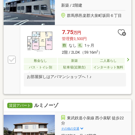
新築 / 2階建
群馬県邑楽郡大泉町坂田６丁目
7.75
万円
管理費3,500円
なし
1ヶ月
2
2階 / 2LDK（59.16m
）
敷金なし
新築
二人暮らし
バス・トイレ別
駐車場(近隣含)
インターネット無料
お部屋探しはアパマンショップへ！♪
ルミノーゾ
賃貸アパート
東武鉄道小泉線 西小泉駅 徒歩22
分
その他の交通