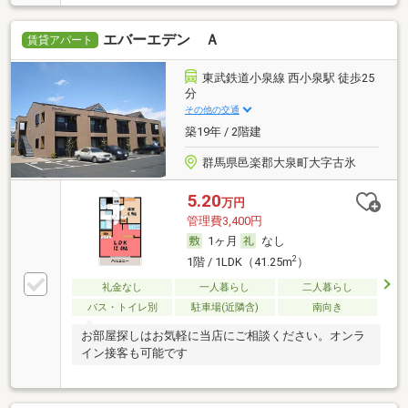
エバーエデン Ａ
賃貸アパート
東武鉄道小泉線 西小泉駅 徒歩25
分
その他の交通
築19年 / 2階建
群馬県邑楽郡大泉町大字古氷
5.20
万円
管理費3,400円
1ヶ月
なし
2
1階 / 1LDK（41.25m
）
礼金なし
一人暮らし
二人暮らし
バス・トイレ別
駐車場(近隣含)
南向き
お部屋探しはお気軽に当店にご相談ください。オンラ
イン接客も可能です