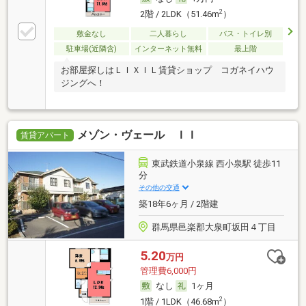
2
2階 / 2LDK（51.46m
）
敷金なし
二人暮らし
バス・トイレ別
駐車場(近隣含)
インターネット無料
最上階
お部屋探しはＬＩＸＩＬ賃貸ショップ コガネイハウ
ジングへ！
メゾン・ヴェール ＩＩ
賃貸アパート
東武鉄道小泉線 西小泉駅 徒歩11
分
その他の交通
築18年6ヶ月 / 2階建
群馬県邑楽郡大泉町坂田４丁目
5.20
万円
管理費6,000円
なし
1ヶ月
2
1階 / 1LDK（46.68m
）