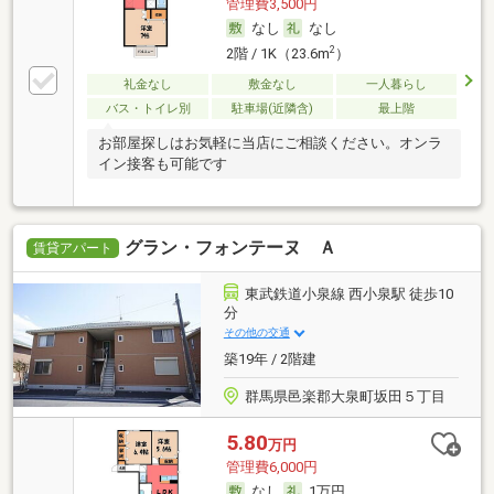
管理費3,500円
なし
なし
2
2階 / 1K（23.6m
）
礼金なし
敷金なし
一人暮らし
バス・トイレ別
駐車場(近隣含)
最上階
お部屋探しはお気軽に当店にご相談ください。オンラ
イン接客も可能です
グラン・フォンテーヌ Ａ
賃貸アパート
東武鉄道小泉線 西小泉駅 徒歩10
分
その他の交通
築19年 / 2階建
群馬県邑楽郡大泉町坂田５丁目
5.80
万円
管理費6,000円
なし
1万円