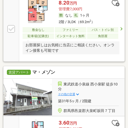
8.20
万円
管理費7,000円
なし
1ヶ月
2
2階 / 3LDK（69.2m
）
敷金なし
ファミリー
バス・トイレ別
駐車場(近隣含)
インターネット無料
角部屋
お部屋探しはお気軽に当店にご相談ください。オンラ
イン接客も可能です
マ・メゾン
賃貸アパート
東武鉄道小泉線 西小泉駅 徒歩10
分
その他の交通
築31年5ヶ月 / 2階建
群馬県邑楽郡大泉町坂田７丁目
3.60
万円