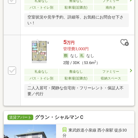
礼金なし
敷金なし
ファミリー
バス・トイレ別
駐車場(近隣含)
南向き
空室状況や見学予約、詳細等、お気軽にお問合せ下さ
い！
5
万円
管理費3,000円
なし
なし
2
2階 / 3DK（53.6m
）
礼金なし
敷金なし
ファミリー
バス・トイレ別
駐車場(近隣含)
収納スペース
二人入居可・閑静な住宅街・フリーレント・保証人不
要／代行
グラン・シャルマンＣ
賃貸アパート
東武鉄道小泉線 西小泉駅 徒歩30
分