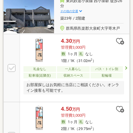
東武鉄道小泉線 西小泉駅 徒歩26
分
その他の交通
築23年 / 2階建
群馬県邑楽郡大泉町大字寄木戸
4.30
万円
管理費3,000円
1ヶ月
なし
2
1階 / 1K（31.02m
）
礼金なし
一人暮らし
バス・トイレ別
駐車場(近隣含)
収納スペース
駐輪場
お部屋探しはお気軽に当店にご相談ください。オンラ
イン接客も可能です。
4.50
万円
管理費3,000円
1ヶ月
なし
2
2階 / 1K（29.75m
）