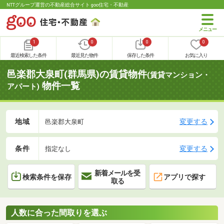
NTTグループ運営の不動産総合サイト goo住宅・不動産
1
0
0
0
最近検索した条件
最近見た物件
保存した条件
お気に入り
邑楽郡大泉町(群馬県)の賃貸物件
(賃貸マンション・
物件一覧
アパート)
地域
変更する
邑楽郡大泉町
条件
変更する
指定なし
新着メールを受
検索条件を保存
アプリで探す
取る
人数に合った間取りを選ぶ