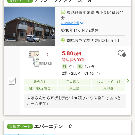
東武鉄道小泉線 西小泉駅 徒歩11
分
その他の交通
築18年11ヶ月 / 2階建
群馬県邑楽郡大泉町坂田５丁目
5.80
万円
管理費6,000円
なし
1万円
2
2階 / 2LDK（51.46m
）
敷金なし
二人暮らし
バス・トイレ別
駐車場(近隣含)
最上階
角部屋
大家さんから直接お預かり★積水ハウス物件はあっと
ホームまで♪
エバーエデン Ｃ
賃貸アパート