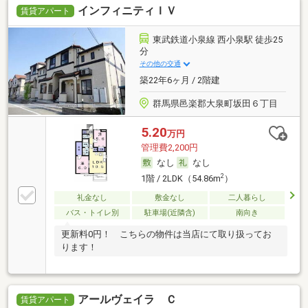
インフィニティＩＶ
賃貸アパート
東武鉄道小泉線 西小泉駅 徒歩25
分
その他の交通
築22年6ヶ月 / 2階建
群馬県邑楽郡大泉町坂田６丁目
5.20
万円
管理費2,200円
なし
なし
2
1階 / 2LDK（54.86m
）
礼金なし
敷金なし
二人暮らし
バス・トイレ別
駐車場(近隣含)
南向き
更新料0円！ こちらの物件は当店にて取り扱ってお
ります！
アールヴェイラ Ｃ
賃貸アパート