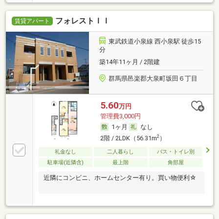
フォレストＩＩ
賃貸アパート
東武鉄道小泉線 西小泉駅 徒歩15
分
築14年11ヶ月 / 2階建
群馬県邑楽郡大泉町坂田６丁目
5.60
万円
管理費3,000円
1ヶ月
なし
2
2階 / 2LDK（56.31m
）
礼金なし
二人暮らし
バス・トイレ別
駐車場(近隣含)
最上階
角部屋
近隣にコンビニ、ホームセンター有り。買い物便利☆