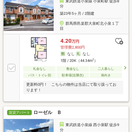
東武鉄道小泉線 小泉町駅 徒歩8
分
築23年5ヶ月 / 2階建
群馬県邑楽郡大泉町北小泉１丁
目
4.20
万円
管理費2,800円
なし
なし
2
1階 / 2DK（44.34m
）
礼金なし
敷金なし
二人暮らし
バス・トイレ別
駐車場(近隣含)
南向き
更新料0円！ こちらの物件は当店にて取り扱ってお
ります！
ローゼル Ｂ
賃貸アパート
東武鉄道小泉線 西小泉駅 徒歩9
分