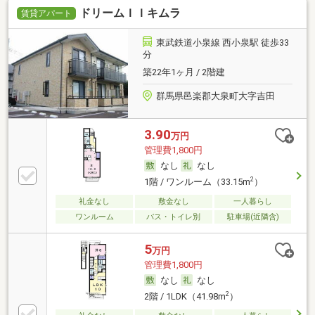
ドリームＩＩキムラ
賃貸アパート
東武鉄道小泉線 西小泉駅 徒歩33
分
築22年1ヶ月 / 2階建
群馬県邑楽郡大泉町大字吉田
3.90
万円
管理費1,800円
なし
なし
2
1階 / ワンルーム（33.15m
）
礼金なし
敷金なし
一人暮らし
ワンルーム
バス・トイレ別
駐車場(近隣含)
5
万円
管理費1,800円
なし
なし
2
2階 / 1LDK（41.98m
）