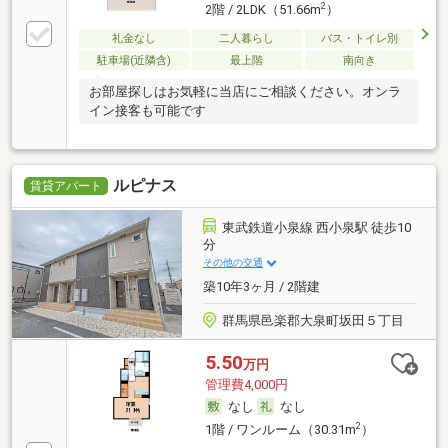
2
2階 / 2LDK（51.66m
）
礼金なし
二人暮らし
バス・トイレ別
駐車場(近隣含)
最上階
南向き
お部屋探しはお気軽に当店にご相談ください。オンラ
イン接客も可能です
ルピナス
賃貸アパート
東武鉄道小泉線 西小泉駅 徒歩10
分
その他の交通
築10年3ヶ月 / 2階建
群馬県邑楽郡大泉町坂田５丁目
5.50
万円
管理費4,000円
なし
なし
2
1階 / ワンルーム（30.31m
）