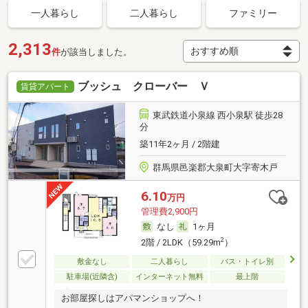
一人暮らし
二人暮らし
ファミリー
2,313
件
が該当しました。
ブッシュ クローバー Ｖ
賃貸アパート
東武鉄道小泉線 西小泉駅 徒歩28
分
築11年2ヶ月 / 2階建
群馬県邑楽郡大泉町大字寄木戸
6.10
万円
管理費2,900円
なし
1ヶ月
2
2階 / 2LDK（59.29m
）
敷金なし
二人暮らし
バス・トイレ別
駐車場(近隣含)
インターネット無料
最上階
お部屋探しはアパマンショップへ！