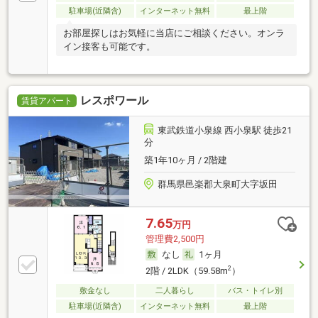
駐車場(近隣含)
インターネット無料
最上階
お部屋探しはお気軽に当店にご相談ください。オンラ
イン接客も可能です。
レスポワール
賃貸アパート
東武鉄道小泉線 西小泉駅 徒歩21
分
築1年10ヶ月 / 2階建
群馬県邑楽郡大泉町大字坂田
7.65
万円
管理費2,500円
なし
1ヶ月
2
2階 / 2LDK（59.58m
）
敷金なし
二人暮らし
バス・トイレ別
駐車場(近隣含)
インターネット無料
最上階