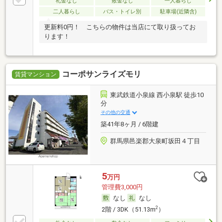
礼金なし
敷金なし
一人暮らし
二人暮らし
バス・トイレ別
駐車場(近隣含)
更新料0円！ こちらの物件は当店にて取り扱ってお
ります！
コーポサンライズモリ
賃貸マンション
東武鉄道小泉線 西小泉駅 徒歩10
分
その他の交通
築41年8ヶ月 / 6階建
群馬県邑楽郡大泉町坂田４丁目
5
万円
管理費3,000円
なし
なし
2
2階 / 3DK（51.13m
）