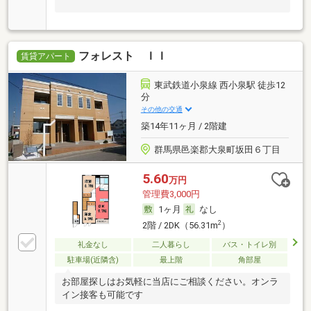
フォレスト ＩＩ
賃貸アパート
東武鉄道小泉線 西小泉駅 徒歩12
分
その他の交通
築14年11ヶ月 / 2階建
群馬県邑楽郡大泉町坂田６丁目
5.60
万円
管理費3,000円
1ヶ月
なし
2
2階 / 2DK（56.31m
）
礼金なし
二人暮らし
バス・トイレ別
駐車場(近隣含)
最上階
角部屋
お部屋探しはお気軽に当店にご相談ください。オンラ
イン接客も可能です