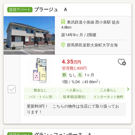
プラージュ Ａ
賃貸アパート
東武鉄道小泉線 西小泉駅 徒歩
4.8km
築14年8ヶ月 / 2階建
群馬県邑楽郡大泉町大字古海
4.35
万円
管理費2,900円
なし
1ヶ月
2
1階 / 1LDK（43.86m
）
敷金なし
一人暮らし
二人暮らし
バス・トイレ別
駐車場(近隣含)
インターネット無料
更新料0円！ こちらの物件は当店にて取り扱ってお
ります！
グラン・フォンテーヌ Ａ
賃貸アパート