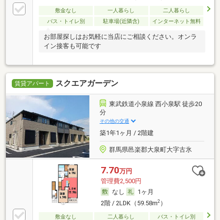
敷金なし
一人暮らし
二人暮らし
バス・トイレ別
駐車場(近隣含)
インターネット無料
お部屋探しはお気軽に当店にご相談ください。オンラ
イン接客も可能です
スクエアガーデン
賃貸アパート
東武鉄道小泉線 西小泉駅 徒歩20
分
その他の交通
築1年1ヶ月 / 2階建
群馬県邑楽郡大泉町大字古氷
7.70
万円
管理費2,500円
なし
1ヶ月
2
2階 / 2LDK（59.58m
）
敷金なし
二人暮らし
バス・トイレ別