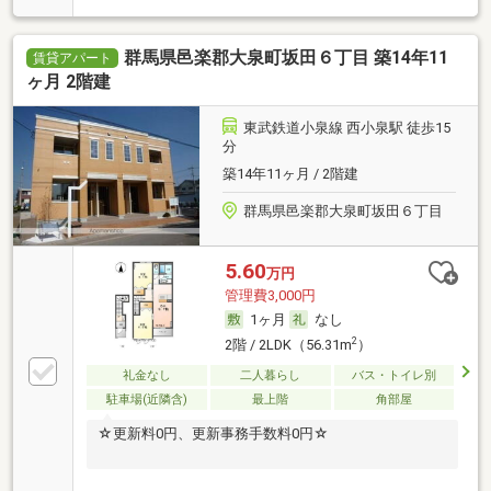
群馬県邑楽郡大泉町坂田６丁目 築14年11
賃貸アパート
ヶ月 2階建
東武鉄道小泉線 西小泉駅 徒歩15
分
築14年11ヶ月 / 2階建
群馬県邑楽郡大泉町坂田６丁目
5.60
万円
管理費3,000円
1ヶ月
なし
2
2階 / 2LDK（56.31m
）
礼金なし
二人暮らし
バス・トイレ別
駐車場(近隣含)
最上階
角部屋
☆更新料0円、更新事務手数料0円☆