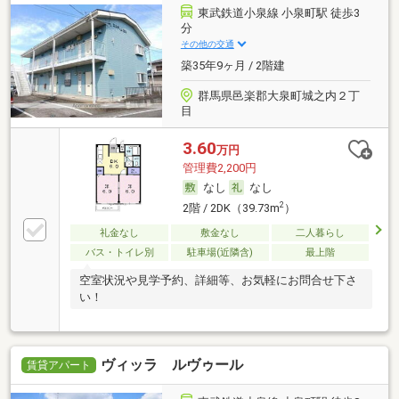
東武鉄道小泉線 小泉町駅 徒歩3
分
その他の交通
築35年9ヶ月 / 2階建
群馬県邑楽郡大泉町城之内２丁
目
3.60
万円
管理費2,200円
なし
なし
2
2階 / 2DK（39.73m
）
礼金なし
敷金なし
二人暮らし
バス・トイレ別
駐車場(近隣含)
最上階
空室状況や見学予約、詳細等、お気軽にお問合せ下さ
い！
ヴィッラ ルヴゥール
賃貸アパート