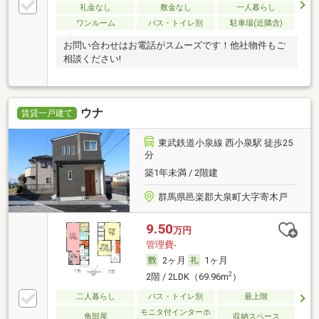
礼金なし
敷金なし
一人暮らし
ワンルーム
バス・トイレ別
駐車場(近隣含)
お問い合わせはお電話がスムーズです！他社物件もご
相談ください!
ウナ
賃貸一戸建て
東武鉄道小泉線 西小泉駅 徒歩25
分
築1年未満 / 2階建
群馬県邑楽郡大泉町大字寄木戸
9.50
万円
管理費-
2ヶ月
1ヶ月
2
2階 / 2LDK（69.96m
）
二人暮らし
バス・トイレ別
最上階
モニタ付インターホ
角部屋
収納スペース