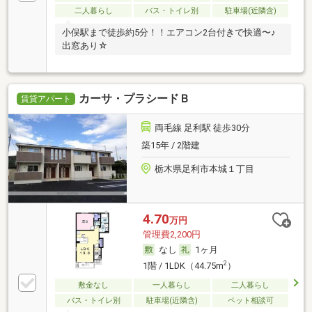
二人暮らし
バス・トイレ別
駐車場(近隣含)
小俣駅まで徒歩約5分！！エアコン2台付きで快適〜♪
出窓あり☆
カーサ・プラシードＢ
賃貸アパート
両毛線 足利駅 徒歩30分
築15年 / 2階建
栃木県足利市本城１丁目
4.70
万円
管理費2,200円
なし
1ヶ月
2
1階 / 1LDK（44.75m
）
敷金なし
一人暮らし
二人暮らし
バス・トイレ別
駐車場(近隣含)
ペット相談可