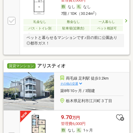
管理費3,000円
なし
なし
2
7階 / 1DK（30.24m
）
礼金なし
敷金なし
一人暮らし
バス・トイレ別
駐車場(近隣含)
ペット相談可
ペットと暮らせるマンションです♪目の前に公園あり
◎都市ガス！
アリスティオ
賃貸マンション
両毛線 足利駅 徒歩3.2km
その他の交通
築8年10ヶ月 / 3階建
栃木県足利市江川町３丁目
9.70
万円
管理費6,000円
なし
1ヶ月