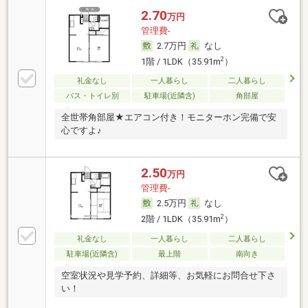
2.70
万円
管理費-
2.7万円
なし
2
1階 / 1LDK（35.91m
）
礼金なし
一人暮らし
二人暮らし
バス・トイレ別
駐車場(近隣含)
角部屋
全世帯角部屋★エアコン付き！モニターホン完備で安
心ですよ♪
2.50
万円
管理費-
2.5万円
なし
2
2階 / 1LDK（35.91m
）
礼金なし
一人暮らし
二人暮らし
駐車場(近隣含)
最上階
南向き
空室状況や見学予約、詳細等、お気軽にお問合せ下さ
い！