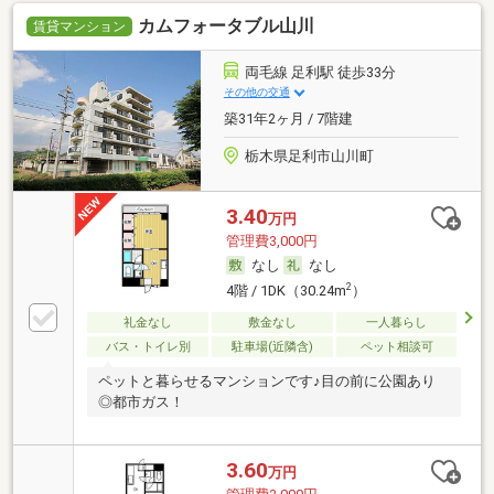
カムフォータブル山川
賃貸マンション
両毛線 足利駅 徒歩33分
その他の交通
築31年2ヶ月 / 7階建
栃木県足利市山川町
3.40
万円
管理費3,000円
なし
なし
2
4階 / 1DK（30.24m
）
礼金なし
敷金なし
一人暮らし
バス・トイレ別
駐車場(近隣含)
ペット相談可
ペットと暮らせるマンションです♪目の前に公園あり
◎都市ガス！
3.60
万円