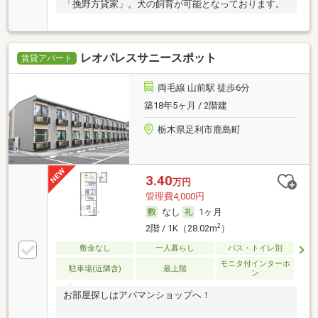
「挽野方貸家」。犬の飼育が可能となっております。
レオパレスサニースポット
賃貸アパート
両毛線 山前駅 徒歩6分
築18年5ヶ月 / 2階建
栃木県足利市鹿島町
3.40
万円
管理費4,000円
なし
1ヶ月
2
2階 / 1K（28.02m
）
敷金なし
一人暮らし
バス・トイレ別
モニタ付インターホ
駐車場(近隣含)
最上階
ン
お部屋探しはアパマンショップへ！