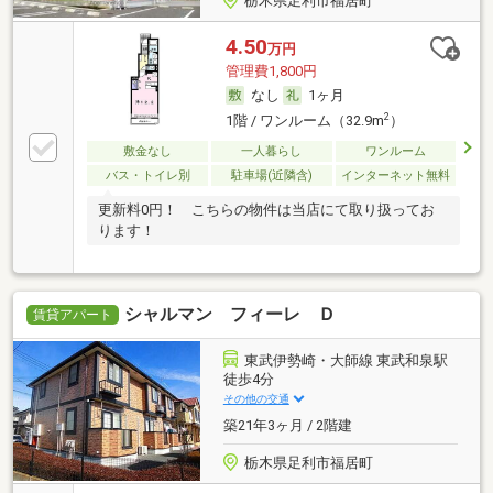
栃木県足利市福居町
4.50
万円
管理費1,800円
なし
1ヶ月
2
1階 / ワンルーム（32.9m
）
敷金なし
一人暮らし
ワンルーム
バス・トイレ別
駐車場(近隣含)
インターネット無料
更新料0円！ こちらの物件は当店にて取り扱ってお
ります！
シャルマン フィーレ Ｄ
賃貸アパート
東武伊勢崎・大師線 東武和泉駅
徒歩4分
その他の交通
築21年3ヶ月 / 2階建
栃木県足利市福居町