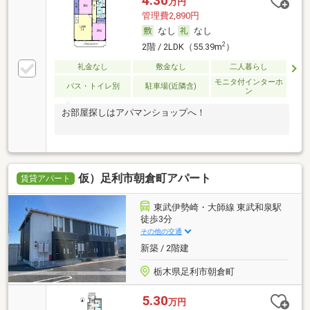
4.30
万円
管理費2,890円
なし
なし
2
2階 / 2LDK（55.39m
）
礼金なし
敷金なし
二人暮らし
モニタ付インターホ
バス・トイレ別
駐車場(近隣含)
ン
お部屋探しはアパマンショップへ！
仮）足利市朝倉町アパート
賃貸アパート
東武伊勢崎・大師線 東武和泉駅
徒歩3分
その他の交通
新築 / 2階建
栃木県足利市朝倉町
5.30
万円