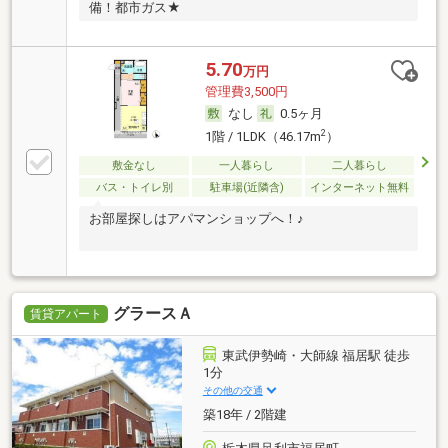
備！都市ガス★
5.70
万円
管理費3,500円
なし
0.5ヶ月
2
1階 / 1LDK（46.17m
）
敷金なし
一人暮らし
二人暮らし
バス・トイレ別
駐車場(近隣含)
インターネット無料
お部屋探しはアパマンショップへ！♪
グラースＡ
賃貸アパート
東武伊勢崎・大師線 福居駅 徒歩
1分
その他の交通
築18年 / 2階建