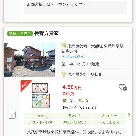
お部屋探しはアパマンショップへ！
挽野方貸家
賃貸一戸建て
東武伊勢崎・大師線 東武和泉駅
徒歩34分
その他の交通
築39年10ヶ月 / 2階建
栃木県足利市猿田町
4.50
万円
管理費-
なし
なし
2
1階 / 4K（62.92m
）
礼金なし
敷金なし
ファミリー
バス・トイレ別
駐車場(近隣含)
ペット相談可
東武伊勢崎線東武和泉周辺への引っ越しをお考えなら