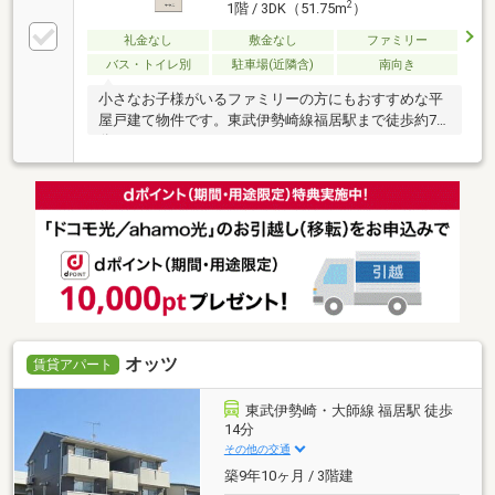
2
1階 / 3DK（51.75m
）
礼金なし
敷金なし
ファミリー
バス・トイレ別
駐車場(近隣含)
南向き
小さなお子様がいるファミリーの方にもおすすめな平
屋戸建て物件です。東武伊勢崎線福居駅まで徒歩約7
分。
オッツ
賃貸アパート
東武伊勢崎・大師線 福居駅 徒歩
14分
その他の交通
築9年10ヶ月 / 3階建