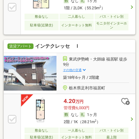
なし
1ヶ月
2
1階 / 2LDK（55.25m
）
敷金なし
二人暮らし
バス・トイレ別
モニタ付インターホ
駐車場(近隣含)
インターネット無料
ン
インテクレッセ Ｉ
賃貸アパート
東武伊勢崎・大師線 福居駅 徒歩
9分
その他の交通
築18年6ヶ月 / 2階建
栃木県足利市福居町
4.20
万円
管理費6,000円
なし
1ヶ月
2
2階 / 1K（28.21m
）
敷金なし
一人暮らし
バス・トイレ別
駐車場(近隣含)
インターネット無料
最上階