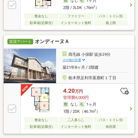
なし
1ヶ月
2
2階 / 3LDK（76m
）
敷金なし
ファミリー
バス・トイレ別
駐車場(近隣含)
インターネット無料
最上階
オンディーヌＡ
賃貸アパート
両毛線 小俣駅 徒歩29分
その他の交通
築21年8ヶ月 / 2階建
栃木県足利市葉鹿町１丁目
4.20
万円
管理費6,000円
なし
1ヶ月
2
1階 / 2DK（46.7m
）
敷金なし
二人暮らし
バス・トイレ別
駐車場(近隣含)
インターネット無料
角部屋