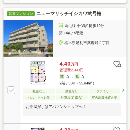
ニューマリッチイシカワ弐号館
賃貸マンション
両毛線 小俣駅 徒歩19分
築30年 / 5階建
栃木県足利市葉鹿町２丁目
4.40
万円
管理費2,890円
なし
なし
2
2階 / 3DK（55.84m
）
礼金なし
敷金なし
ファミリー
バス・トイレ別
駐車場(近隣含)
室内洗濯機置き場
お部屋探しはアパマンショップへ！