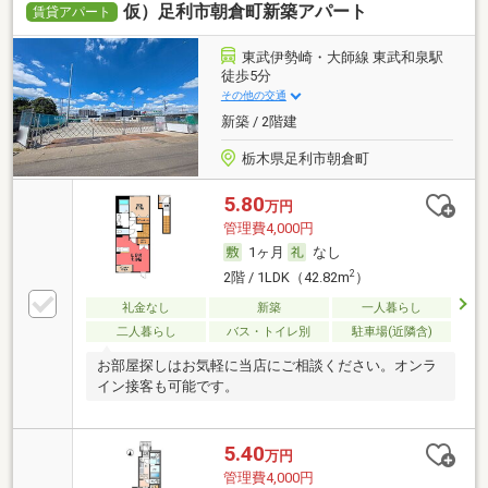
仮）足利市朝倉町新築アパート
賃貸アパート
東武伊勢崎・大師線 東武和泉駅
徒歩5分
その他の交通
新築 / 2階建
栃木県足利市朝倉町
5.80
万円
管理費4,000円
1ヶ月
なし
2
2階 / 1LDK（42.82m
）
礼金なし
新築
一人暮らし
二人暮らし
バス・トイレ別
駐車場(近隣含)
お部屋探しはお気軽に当店にご相談ください。オンラ
イン接客も可能です。
5.40
万円
管理費4,000円