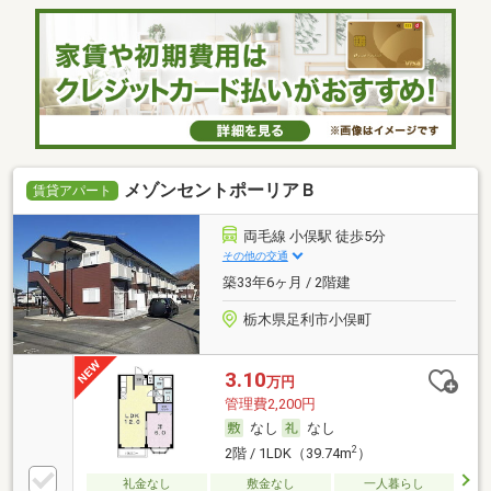
メゾンセントポーリアＢ
賃貸アパート
両毛線 小俣駅 徒歩5分
その他の交通
築33年6ヶ月 / 2階建
栃木県足利市小俣町
3.10
万円
管理費2,200円
なし
なし
2
2階 / 1LDK（39.74m
）
礼金なし
敷金なし
一人暮らし