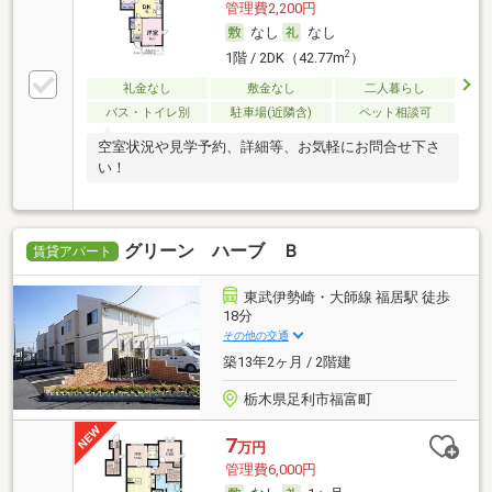
管理費2,200円
なし
なし
2
1階 / 2DK（42.77m
）
礼金なし
敷金なし
二人暮らし
バス・トイレ別
駐車場(近隣含)
ペット相談可
空室状況や見学予約、詳細等、お気軽にお問合せ下さ
い！
グリーン ハーブ Ｂ
賃貸アパート
東武伊勢崎・大師線 福居駅 徒歩
18分
その他の交通
築13年2ヶ月 / 2階建
栃木県足利市福富町
7
万円
管理費6,000円