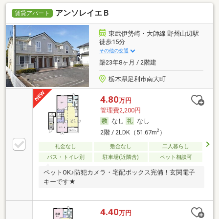
アンソレイエＢ
賃貸アパート
東武伊勢崎・大師線 野州山辺駅
徒歩15分
その他の交通
築23年8ヶ月 / 2階建
栃木県足利市南大町
4.80
万円
管理費2,200円
なし
なし
2
2階 / 2LDK（51.67m
）
礼金なし
敷金なし
二人暮らし
バス・トイレ別
駐車場(近隣含)
ペット相談可
ペットOK♪防犯カメラ・宅配ボックス完備！玄関電子
キーです★
4.40
万円