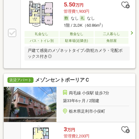
5.50
万円
管理費1,900円
なし
なし
2
1階 / 2LDK（60.86m
）
礼金なし
敷金なし
二人暮らし
バス・トイレ別
駐車場(近隣含)
角部屋
戸建て感覚のメゾネットタイプ♪防犯カメラ・宅配ボ
ックス付き◎
メゾンセントポーリアＣ
賃貸アパート
両毛線 小俣駅 徒歩7分
築33年6ヶ月 / 2階建
栃木県足利市小俣町
3
万円
管理費2,200円