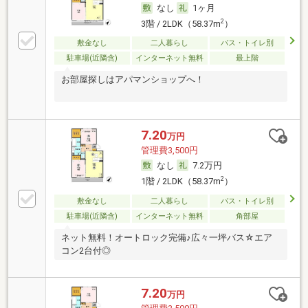
なし
1ヶ月
2
3階 / 2LDK（58.37m
）
敷金なし
二人暮らし
バス・トイレ別
駐車場(近隣含)
インターネット無料
最上階
お部屋探しはアパマンショップへ！
7.20
万円
管理費3,500円
なし
7.2万円
2
1階 / 2LDK（58.37m
）
敷金なし
二人暮らし
バス・トイレ別
駐車場(近隣含)
インターネット無料
角部屋
ネット無料！オートロック完備♪広々一坪バス☆エア
コン2台付◎
7.20
万円