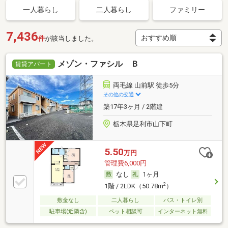
一人暮らし
二人暮らし
ファミリー
7,436
件
が該当しました。
メゾン・ファシル Ｂ
賃貸アパート
両毛線 山前駅 徒歩5分
その他の交通
築17年3ヶ月 / 2階建
栃木県足利市山下町
5.50
万円
管理費6,000円
なし
1ヶ月
2
1階 / 2LDK（50.78m
）
敷金なし
二人暮らし
バス・トイレ別
駐車場(近隣含)
ペット相談可
インターネット無料