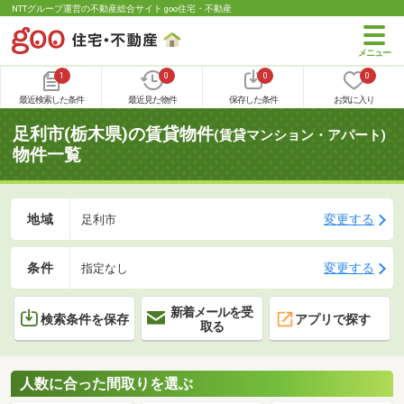
NTTグループ運営の不動産総合サイト goo住宅・不動産
1
0
0
0
最近検索した条件
最近見た物件
保存した条件
お気に入り
足利市(栃木県)の賃貸物件
(賃貸マンション・アパート)
物件一覧
地域
変更する
足利市
条件
変更する
指定なし
新着メールを受
検索条件を保存
アプリで探す
取る
人数に合った間取りを選ぶ