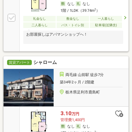
なし
なし
2
1階 / 1LDK（39.74m
）
礼金なし
敷金なし
一人暮らし
二人暮らし
バス・トイレ別
駐車場(近隣含)
お部屋探しはアパマンショップへ！
シャローム
賃貸アパート
両毛線 山前駅 徒歩7分
築34年2ヶ月 / 2階建
栃木県足利市鹿島町
3.10
万円
管理費1,400円
なし
なし
2