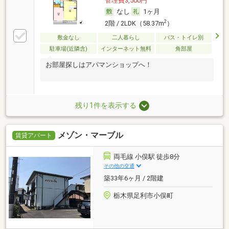
管理費3,500円
なし
1ヶ月
2
2階 / 2LDK（58.37m
）
敷金なし
二人暮らし
バス・トイレ別
駐車場(近隣含)
インターネット無料
角部屋
お部屋探しはアパマンショップへ！
残り1件を表示する
メゾン・マーブル
賃貸アパート
両毛線 小俣駅 徒歩8分
その他の交通
築33年6ヶ月 / 2階建
栃木県足利市小俣町