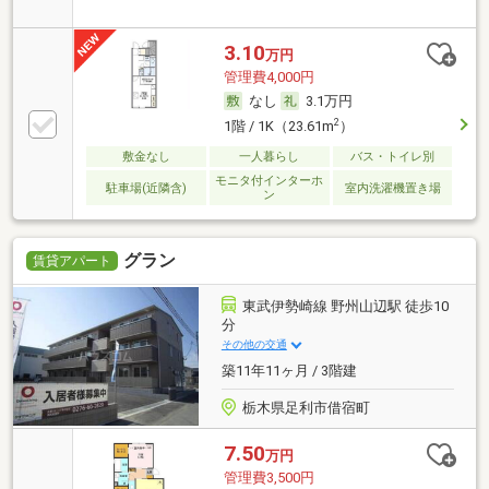
3.10
万円
管理費4,000円
なし
3.1万円
2
1階 / 1K（23.61m
）
敷金なし
一人暮らし
バス・トイレ別
モニタ付インターホ
駐車場(近隣含)
室内洗濯機置き場
ン
グラン
賃貸アパート
東武伊勢崎線 野州山辺駅 徒歩10
分
その他の交通
築11年11ヶ月 / 3階建
栃木県足利市借宿町
7.50
万円
管理費3,500円