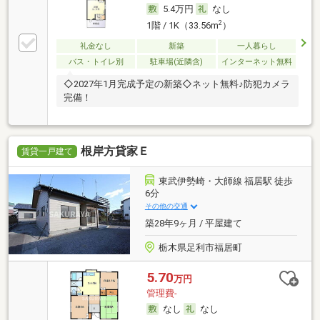
5.4万円
なし
2
1階 / 1K（33.56m
）
礼金なし
新築
一人暮らし
バス・トイレ別
駐車場(近隣含)
インターネット無料
◇2027年1月完成予定の新築◇ネット無料♪防犯カメラ
完備！
根岸方貸家Ｅ
賃貸一戸建て
東武伊勢崎・大師線 福居駅 徒歩
6分
その他の交通
築28年9ヶ月 / 平屋建て
栃木県足利市福居町
5.70
万円
管理費-
なし
なし