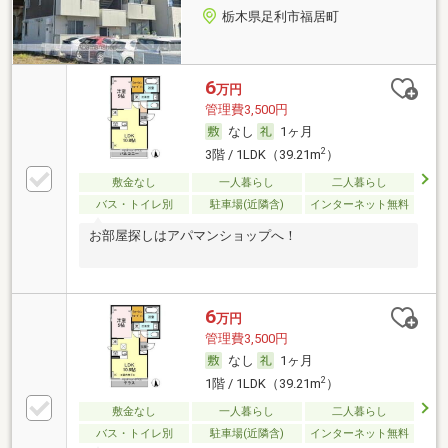
栃木県足利市福居町
6
万円
管理費3,500円
なし
1ヶ月
2
3階 / 1LDK（39.21m
）
敷金なし
一人暮らし
二人暮らし
バス・トイレ別
駐車場(近隣含)
インターネット無料
お部屋探しはアパマンショップへ！
6
万円
管理費3,500円
なし
1ヶ月
2
1階 / 1LDK（39.21m
）
敷金なし
一人暮らし
二人暮らし
バス・トイレ別
駐車場(近隣含)
インターネット無料