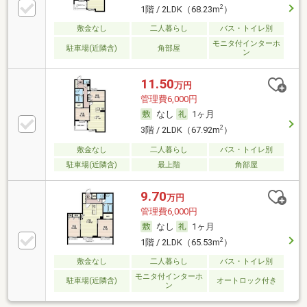
2
1階 / 2LDK（68.23m
）
敷金なし
二人暮らし
バス・トイレ別
モニタ付インターホ
駐車場(近隣含)
角部屋
ン
11.50
万円
管理費6,000円
なし
1ヶ月
2
3階 / 2LDK（67.92m
）
敷金なし
二人暮らし
バス・トイレ別
駐車場(近隣含)
最上階
角部屋
9.70
万円
管理費6,000円
なし
1ヶ月
2
1階 / 2LDK（65.53m
）
敷金なし
二人暮らし
バス・トイレ別
モニタ付インターホ
駐車場(近隣含)
オートロック付き
ン