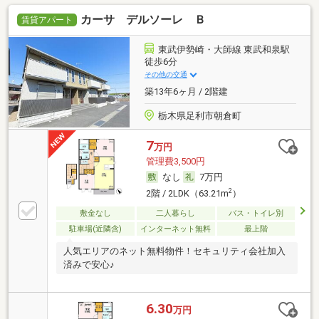
カーサ デルソーレ Ｂ
賃貸アパート
東武伊勢崎・大師線 東武和泉駅
徒歩6分
その他の交通
築13年6ヶ月 / 2階建
栃木県足利市朝倉町
7
万円
管理費3,500円
なし
7万円
2
2階 / 2LDK（63.21m
）
敷金なし
二人暮らし
バス・トイレ別
駐車場(近隣含)
インターネット無料
最上階
人気エリアのネット無料物件！セキュリティ会社加入
済みで安心♪
6.30
万円