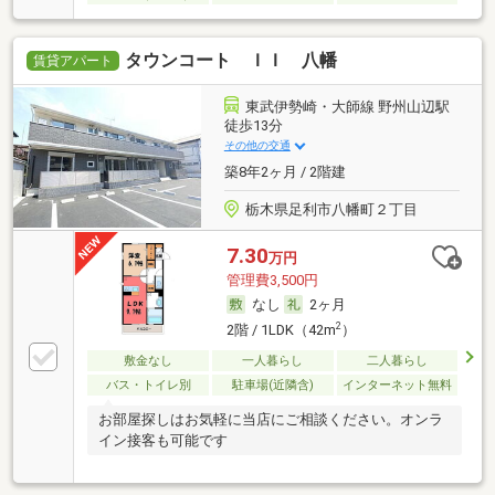
タウンコート ＩＩ 八幡
賃貸アパート
東武伊勢崎・大師線 野州山辺駅
徒歩13分
その他の交通
築8年2ヶ月 / 2階建
栃木県足利市八幡町２丁目
7.30
万円
管理費3,500円
なし
2ヶ月
2
2階 / 1LDK（42m
）
敷金なし
一人暮らし
二人暮らし
バス・トイレ別
駐車場(近隣含)
インターネット無料
お部屋探しはお気軽に当店にご相談ください。オンラ
イン接客も可能です