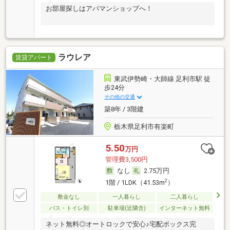
お部屋探しはアパマンショップへ！
ラウレア
賃貸アパート
東武伊勢崎・大師線 足利市駅 徒
歩24分
その他の交通
築8年 / 3階建
栃木県足利市有楽町
5.50
万円
管理費3,500円
なし
2.75万円
2
1階 / 1LDK（41.53m
）
敷金なし
一人暮らし
二人暮らし
バス・トイレ別
駐車場(近隣含)
インターネット無料
ネット無料◎オートロックで安心♪宅配ボックス完