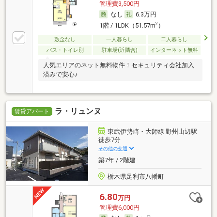
管理費3,500円
なし
6.3万円
2
1階 / 1LDK（51.57m
）
敷金なし
一人暮らし
二人暮らし
バス・トイレ別
駐車場(近隣含)
インターネット無料
人気エリアのネット無料物件！セキュリティ会社加入
済みで安心♪
ラ・リュンヌ
賃貸アパート
東武伊勢崎・大師線 野州山辺駅
徒歩7分
その他の交通
築7年 / 2階建
栃木県足利市八幡町
6.80
万円
管理費6,000円