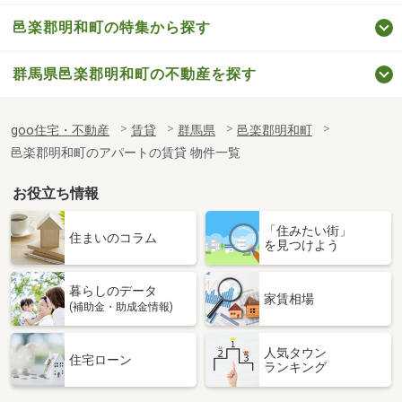
邑楽郡明和町の特集から探す
群馬県邑楽郡明和町の不動産を探す
goo住宅・不動産
賃貸
群馬県
邑楽郡明和町
邑楽郡明和町のアパートの賃貸 物件一覧
お役立ち情報
「住みたい街」
住まいのコラム
を見つけよう
暮らしのデータ
家賃相場
(補助金・助成金情報)
人気タウン
住宅ローン
ランキング