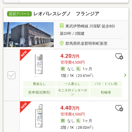
レオパレスレグノ フランジア
賃貸アパート
東武伊勢崎線 川俣駅 徒歩8分
築20年 / 2階建
群馬県邑楽郡明和町新里
4.20
万円
管理費4,500円
なし
1ヶ月
2
1階 / 1K（23.61m
）
敷金なし
一人暮らし
バス・トイレ別
モニタ付インターホ
駐車場(近隣含)
駐輪場
ン
4.40
万円
管理費4,500円
なし
1ヶ月
2
2階 / 1K（28.02m
）