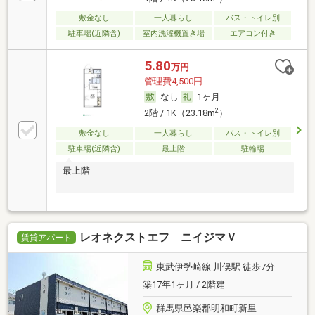
敷金なし
一人暮らし
バス・トイレ別
駐車場(近隣含)
室内洗濯機置き場
エアコン付き
5.80
万円
管理費4,500円
なし
1ヶ月
2
2階 / 1K（23.18m
）
敷金なし
一人暮らし
バス・トイレ別
駐車場(近隣含)
最上階
駐輪場
最上階
レオネクストエフ ニイジマＶ
賃貸アパート
東武伊勢崎線 川俣駅 徒歩7分
築17年1ヶ月 / 2階建
群馬県邑楽郡明和町新里