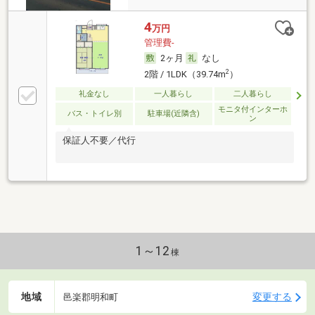
4
万円
管理費-
2ヶ月
なし
2
2階 / 1LDK（39.74m
）
礼金なし
一人暮らし
二人暮らし
モニタ付インターホ
バス・トイレ別
駐車場(近隣含)
ン
保証人不要／代行
1～12
棟
地域
変更する
邑楽郡明和町