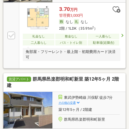
3.70
万円
管理費3,000円
なし
なし
2
2階 / 1LDK（35.91m
）
礼金なし
敷金なし
一人暮らし
二人暮らし
バス・トイレ別
駐車場(近隣含)
角部屋・フリーレント・最上階・初期費用カード決済
可
群馬県邑楽郡明和町新里 築12年5ヶ月 2階
賃貸アパート
建
東武伊勢崎線 川俣駅 徒歩7分
その他の交通
築12年5ヶ月 / 2階建
群馬県邑楽郡明和町新里