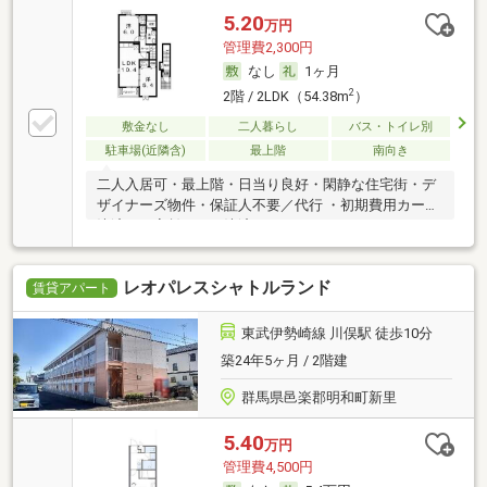
5.20
万円
管理費2,300円
なし
1ヶ月
2
2階 / 2LDK（54.38m
）
敷金なし
二人暮らし
バス・トイレ別
駐車場(近隣含)
最上階
南向き
二人入居可・最上階・日当り良好・閑静な住宅街・デ
ザイナーズ物件・保証人不要／代行 ・初期費用カード
決済可・家賃カード決済可
レオパレスシャトルランド
賃貸アパート
東武伊勢崎線 川俣駅 徒歩10分
築24年5ヶ月 / 2階建
群馬県邑楽郡明和町新里
5.40
万円
管理費4,500円