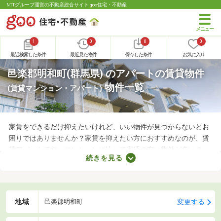
NTTグループ運営の不動産総合サイト goo住宅・不動産
1
0
0
0
最近検索した条件
最近見た物件
保存した条件
お気に入り
邑楽郡明和町(群馬県) のアパートの賃貸物件
物件一覧
(賃貸マンション・アパート)
家賃をできるだけ抑えたいけれど、いい物件が見つからないとお
困りではありませんか？家賃を抑えたい方におすすめなのが、賃
貸アパートです。マンションに比べて家賃の安い物件が多いの
続きを見る
で、月々の支出を抑えられますよ。ここでは、おすすめの賃貸ア
パートを紹介します。間取りや家賃が異なるため、いくつかの物
件を見比べてみましょう。
地域
変更する
邑楽郡明和町