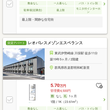
敷金なし
一人暮らし
バス・トイレ別
モニタ付インターホ
駐車場(近隣含)
最上階
ン
最上階・閑静な住宅街
レオパレスメゾンエスペランス
賃貸アパート
東武伊勢崎線 川俣駅 徒歩11分
築19年5ヶ月 / 2階建
群馬県邑楽郡明和町新里
5.70
万円
管理費4,500円
なし
1ヶ月
2
1階 / 1K（23.61m
）
敷金なし
一人暮らし
バス・トイレ別