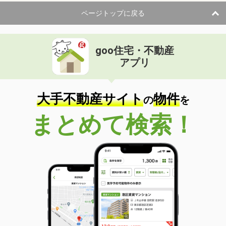
ページトップに戻る
goo住宅・不動産
アプリ
大手不動産サイト
物件
の
を
まとめて検索！