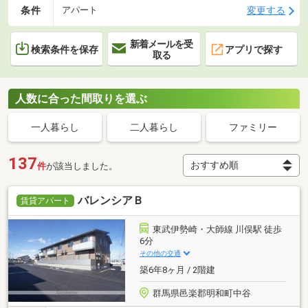
条件
変更する
アパート
新着メールを受
検索条件を保存
アプリで探す
取る
人数に合った間取りを選ぶ
一人暮らし
二人暮らし
ファミリー
137
件
が該当しました。
バレンシアＢ
賃貸アパート
東武伊勢崎・大師線 川俣駅 徒歩
6分
その他の交通
築6年8ヶ月 / 2階建
群馬県邑楽郡明和町中谷