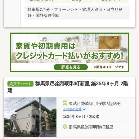
駐車場2台分・フリーレント・管理人巡回・日当り良
好・閑静な住宅街
群馬県邑楽郡明和町新里 築35年8ヶ月 2階
賃貸アパート
建
東武伊勢崎線 川俣駅 徒歩9分
その他の交通
築35年8ヶ月 / 2階建
群馬県邑楽郡明和町新里