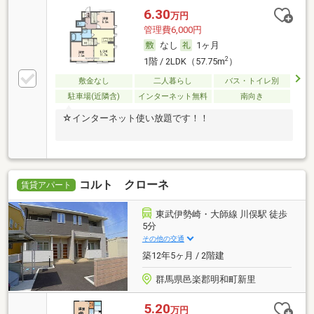
6.30
万円
管理費6,000円
なし
1ヶ月
2
1階 / 2LDK（57.75m
）
敷金なし
二人暮らし
バス・トイレ別
駐車場(近隣含)
インターネット無料
南向き
☆インターネット使い放題です！！
コルト クローネ
賃貸アパート
東武伊勢崎・大師線 川俣駅 徒歩
5分
その他の交通
築12年5ヶ月 / 2階建
群馬県邑楽郡明和町新里
5.20
万円