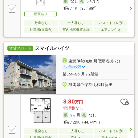
なし
5.4万円
2
1階 / 1K（23.18m
）
動画あり
敷金なし
一人暮らし
バス・トイレ別
駐車場(近隣含)
室内洗濯機置き場
エアコン付き
スマイルハイツ
賃貸アパート
東武伊勢崎線 川俣駅 徒歩7分
その他の交通
築35年6ヶ月 / 2階建
群馬県邑楽郡明和町新里
3.80
万円
管理費なし
2ヶ月
なし
2
1階 / 2DK（44.74m
）
礼金なし
二人暮らし
バス・トイレ別
駐車場(近隣含)
南向き
収納スペース