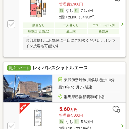
管理費2,300円
なし
7.2万円
2
2階 / 2LDK（54.38m
）
敷金なし
二人暮らし
バス・トイレ別
駐車場(近隣含)
最上階
角部屋
お部屋探しはお気軽に当店にご相談ください。オンラ
イン接客も可能です
レオパレスシャトルエース
賃貸アパート
東武伊勢崎線 川俣駅 徒歩10分
築21年7ヶ月 / 2階建
群馬県邑楽郡明和町中谷
5.60
万円
管理費4,500円
なし
5.6万円
2
1階 / 1K（23.18m
）