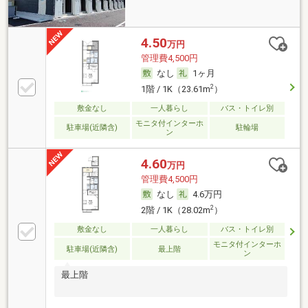
4.50
万円
管理費4,500円
なし
1ヶ月
2
1階 / 1K（23.61m
）
敷金なし
一人暮らし
バス・トイレ別
モニタ付インターホ
駐車場(近隣含)
駐輪場
ン
4.60
万円
管理費4,500円
なし
4.6万円
2
2階 / 1K（28.02m
）
敷金なし
一人暮らし
バス・トイレ別
モニタ付インターホ
駐車場(近隣含)
最上階
ン
最上階