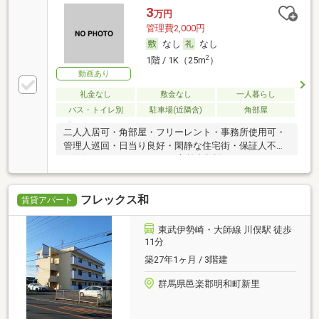
3
万円
管理費2,000円
なし
なし
2
1階 / 1K（25m
）
動画あり
礼金なし
敷金なし
一人暮らし
バス・トイレ別
駐車場(近隣含)
角部屋
二人入居可・角部屋・フリーレント・事務所使用可・
管理人巡回・日当り良好・閑静な住宅街・保証人不要
／代行 ・ルームシェア可・高齢者相談
フレックス和
賃貸アパート
東武伊勢崎・大師線 川俣駅 徒歩
11分
築27年1ヶ月 / 3階建
群馬県邑楽郡明和町新里