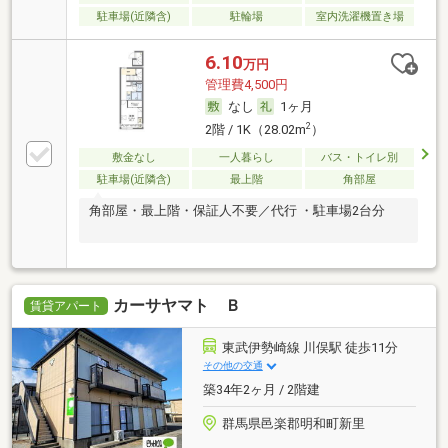
駐車場(近隣含)
駐輪場
室内洗濯機置き場
6.10
万円
管理費4,500円
なし
1ヶ月
2
2階 / 1K（28.02m
）
敷金なし
一人暮らし
バス・トイレ別
駐車場(近隣含)
最上階
角部屋
角部屋・最上階・保証人不要／代行 ・駐車場2台分
カーサヤマト Ｂ
賃貸アパート
東武伊勢崎線 川俣駅 徒歩11分
その他の交通
築34年2ヶ月 / 2階建
群馬県邑楽郡明和町新里