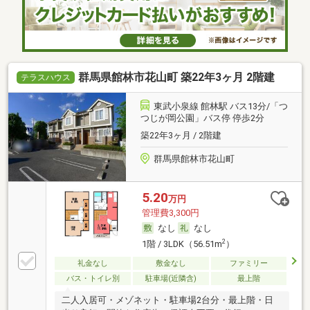
群馬県館林市花山町 築22年3ヶ月 2階建
テラスハウス
東武小泉線 館林駅 バス13分/「つ
つじが岡公園」バス停 停歩2分
築22年3ヶ月 / 2階建
群馬県館林市花山町
5.20
万円
管理費3,300円
なし
なし
2
1階 / 3LDK（56.51m
）
礼金なし
敷金なし
ファミリー
バス・トイレ別
駐車場(近隣含)
最上階
二人入居可・メゾネット・駐車場2台分・最上階・日