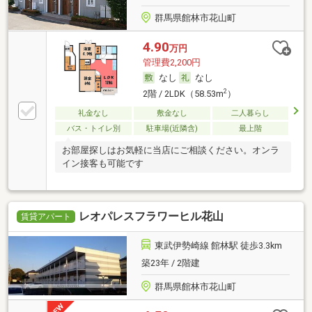
群馬県館林市花山町
4.90
万円
管理費2,200円
なし
なし
2
2階 / 2LDK（58.53m
）
礼金なし
敷金なし
二人暮らし
バス・トイレ別
駐車場(近隣含)
最上階
お部屋探しはお気軽に当店にご相談ください。オンラ
イン接客も可能です
レオパレスフラワーヒル花山
賃貸アパート
東武伊勢崎線 館林駅 徒歩3.3km
築23年 / 2階建
群馬県館林市花山町