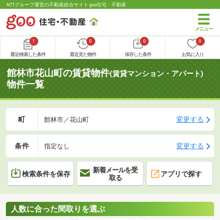
NTTグループ運営の不動産総合サイト goo住宅・不動産
1
0
0
0
最近検索した条件
最近見た物件
保存した条件
お気に入り
館林市花山町の賃貸物件
(賃貸マンション・アパート)
物件一覧
町
変更する
館林市／花山町
条件
変更する
指定なし
新着メールを受
検索条件を保存
アプリで探す
取る
人数に合った間取りを選ぶ