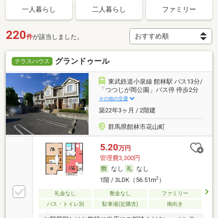
一人暮らし
二人暮らし
ファミリー
220
件
が該当しました。
グランドゥール
テラスハウス
東武鉄道小泉線 館林駅 バス13分/
「つつじが岡公園」バス停 停歩2分
その他の交通
築22年3ヶ月 / 2階建
群馬県館林市花山町
5.20
万円
管理費3,300円
なし
なし
2
1階 / 3LDK（56.51m
）
礼金なし
敷金なし
ファミリー
バス・トイレ別
駐車場(近隣含)
南向き