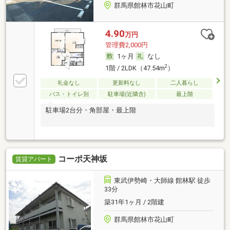
群馬県館林市花山町
4.90
万円
管理費2,000円
1ヶ月
なし
2
1階 / 2LDK（47.54m
）
礼金なし
更新料なし
二人暮らし
バス・トイレ別
駐車場(近隣含)
最上階
駐車場2台分・角部屋・最上階
コーポ天神坂
賃貸アパート
東武伊勢崎・大師線 館林駅 徒歩
33分
築31年1ヶ月 / 2階建
群馬県館林市花山町