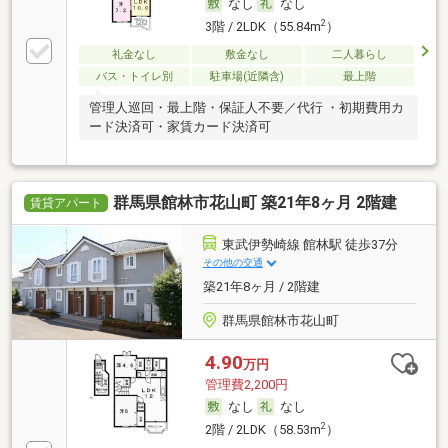
なし
なし
2
3階 / 2LDK（55.84m
）
礼金なし
敷金なし
二人暮らし
バス・トイレ別
駐車場(近隣含)
最上階
管理人巡回・最上階・保証人不要／代行 ・初期費用カ
ード決済可・家賃カード決済可
群馬県館林市花山町 築21年8ヶ月 2階建
賃貸アパート
東武伊勢崎線 館林駅 徒歩37分
その他の交通
築21年8ヶ月 / 2階建
群馬県館林市花山町
4.90
万円
管理費2,200円
なし
なし
2
2階 / 2LDK（58.53m
）