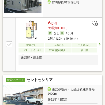
群馬県館林市花山町
6
万円
管理費3,000円
なし
1ヶ月
2
2階 / 1LDK（49.46m
）
敷金なし
一人暮らし
二人暮らし
バス・トイレ別
駐車場(近隣含)
最上階
角部屋・最上階
セントセシリア
賃貸アパート
東武伊勢崎・大師線館林駅徒歩
2900m
築22年 / 2階建