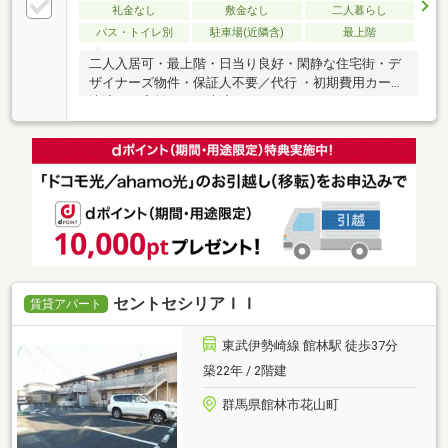
礼金なし
敷金なし
二人暮らし
バス・トイレ別
駐車場(近隣含)
最上階
二人入居可・最上階・日当り良好・閑静な住宅街・デ
ザイナーズ物件・保証人不要／代行 ・初期費用カード
決済可・家賃カード決済可
セントセシリアＩＩ
賃貸アパート
東武伊勢崎線 館林駅 徒歩37分
築22年 / 2階建
群馬県館林市花山町