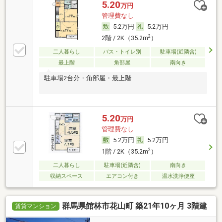
5.20
万円
管理費なし
5.2万円
5.2万円
2
2階 / 2K（35.2m
）
二人暮らし
バス・トイレ別
駐車場(近隣含)
最上階
角部屋
南向き
駐車場2台分・角部屋・最上階
5.20
万円
管理費なし
5.2万円
5.2万円
2
1階 / 2K（35.2m
）
二人暮らし
駐車場(近隣含)
南向き
収納スペース
エアコン付き
温水洗浄便座
群馬県館林市花山町 築21年10ヶ月 3階建
賃貸マンション