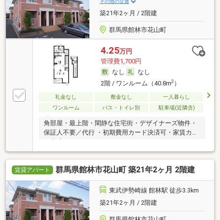
その他の交通
築21年2ヶ月 / 2階建
群馬県館林市花山町
4.25
万円
管理費1,700円
なし
なし
2
2階 / ワンルーム（40.8m
）
礼金なし
敷金なし
一人暮らし
ワンルーム
バス・トイレ別
駐車場(近隣含)
角部屋・最上階・閑静な住宅街・デザイナーズ物件・
保証人不要／代行 ・初期費用カード決済可・家賃カー
ド決済可
群馬県館林市花山町 築21年2ヶ月 2階建
賃貸アパート
東武伊勢崎線 館林駅 徒歩3.3km
築21年2ヶ月 / 2階建
群馬県館林市花山町