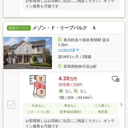
お部屋探しはお気軽に当店にご相談ください。オンラ
イン接客も可能です
メゾン・ド・リープパルク Ａ
賃貸アパート
東武鉄道小泉線 館林駅 徒歩
3.2km
その他の交通
築24年2ヶ月 / 2階建
群馬県館林市花山町
4.20
万円
管理費1,700円
なし
なし
2
1階 / 2DK（44.34m
）
礼金なし
敷金なし
二人暮らし
バス・トイレ別
駐車場(近隣含)
角部屋
お部屋探しはお気軽に当店にご相談ください。オンラ
イン接客も可能です