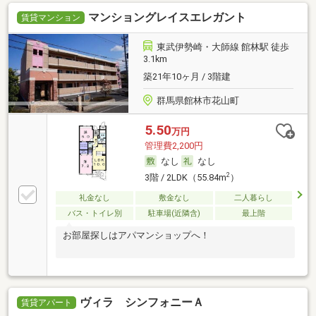
マンショングレイスエレガント
賃貸マンション
東武伊勢崎・大師線 館林駅 徒歩
3.1km
築21年10ヶ月 / 3階建
群馬県館林市花山町
5.50
万円
管理費2,200円
なし
なし
2
3階 / 2LDK（55.84m
）
礼金なし
敷金なし
二人暮らし
バス・トイレ別
駐車場(近隣含)
最上階
お部屋探しはアパマンショップへ！
ヴィラ シンフォニーＡ
賃貸アパート