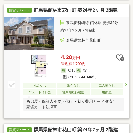
群馬県館林市花山町 築24年2ヶ月 2階建
賃貸アパート
東武伊勢崎線 館林駅 徒歩38分
築24年2ヶ月 / 2階建
群馬県館林市花山町
4.20
万円
管理費1,700円
なし
なし
2
1階 / 2DK（44.34m
）
礼金なし
敷金なし
二人暮らし
バス・トイレ別
駐車場(近隣含)
角部屋
角部屋・保証人不要／代行 ・初期費用カード決済可・
家賃カード決済可
群馬県館林市花山町 築24年2ヶ月 2階建
賃貸アパート