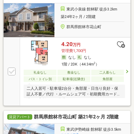
東武小泉線 館林駅 徒歩3.2km
築24年2ヶ月 / 2階建
群馬県館林市花山町
4.20
万円
管理費1,700円
なし
なし
2
1階 / 2DK（44.34m
）
礼金なし
敷金なし
二人暮らし
バス・トイレ別
駐車場(近隣含)
角部屋
二人入居可・駐車場2台分・角部屋・日当り良好・保
証人不要／代行 ・ルームシェア可・初期費用カード決
済可・家賃カード決済可
群馬県館林市花山町 築21年2ヶ月 2階建
賃貸アパート
東武伊勢崎線 館林駅 徒歩3.5km