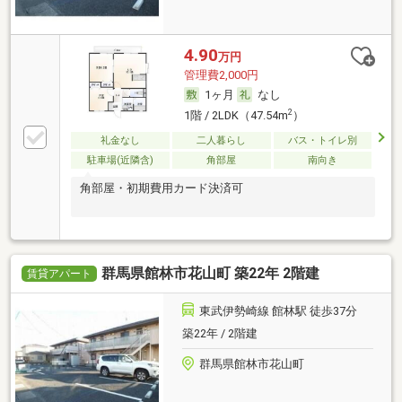
4.90
万円
管理費2,000円
1ヶ月
なし
2
1階 / 2LDK（47.54m
）
礼金なし
二人暮らし
バス・トイレ別
駐車場(近隣含)
角部屋
南向き
角部屋・初期費用カード決済可
群馬県館林市花山町 築22年 2階建
賃貸アパート
東武伊勢崎線 館林駅 徒歩37分
築22年 / 2階建
群馬県館林市花山町