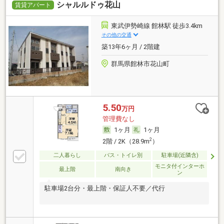
シャルルドゥ花山
賃貸アパート
東武伊勢崎線 館林駅 徒歩3.4km
その他の交通
築13年6ヶ月 / 2階建
群馬県館林市花山町
5.50
万円
管理費なし
1ヶ月
1ヶ月
2
2階 / 2K（28.9m
）
二人暮らし
バス・トイレ別
駐車場(近隣含)
モニタ付インターホ
最上階
南向き
ン
駐車場2台分・最上階・保証人不要／代行