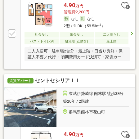
4.90
万円
管理費2,200円
なし
なし
2
2階 / 2LDK（58.53m
）
礼金なし
敷金なし
二人暮らし
バス・トイレ別
駐車場(近隣含)
最上階
二人入居可・駐車場2台分・最上階・日当り良好・保
証人不要／代行 ・初期費用カード決済可・家賃カード
決済可
セントセシリアＩＩ
賃貸アパート
東武伊勢崎線 館林駅 徒歩38分
築20年 / 2階建
群馬県館林市花山町
4.90
万円