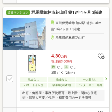
群馬県館林市花山町 築18年1ヶ月 3階建
賃貸マンション
東武伊勢崎線 館林駅 徒歩3.3km
築18年1ヶ月 / 3階建
群馬県館林市花山町
4.30
万円
管理費3,000円
なし
なし
2
3階 / 1K（28m
）
礼金なし
敷金なし
一人暮らし
バス・トイレ別
駐車場(近隣含)
インターネット無料
出窓・角部屋・事務所使用可・最上階・閑静な住宅
街・保証人不要／代行 ・初期費用カード決済可