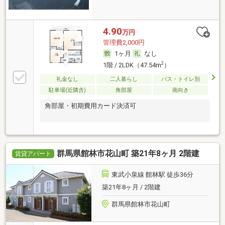
4.90
万円
管理費2,000円
1ヶ月
なし
2
1階 / 2LDK（47.54m
）
礼金なし
二人暮らし
バス・トイレ別
駐車場(近隣含)
角部屋
南向き
角部屋・初期費用カード決済可
群馬県館林市花山町 築21年8ヶ月 2階建
賃貸アパート
東武小泉線 館林駅 徒歩36分
築21年8ヶ月 / 2階建
群馬県館林市花山町