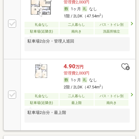
管理費2,000円
1ヶ月
なし
2
1階 / 2LDK（47.54m
）
礼金なし
二人暮らし
バス・トイレ別
駐車場(近隣含)
南向き
洗面所独立
駐車場2台分・管理人巡回
4.90
万円
管理費2,000円
1ヶ月
なし
2
2階 / 2LDK（47.54m
）
礼金なし
二人暮らし
バス・トイレ別
駐車場(近隣含)
最上階
南向き
駐車場2台分・最上階