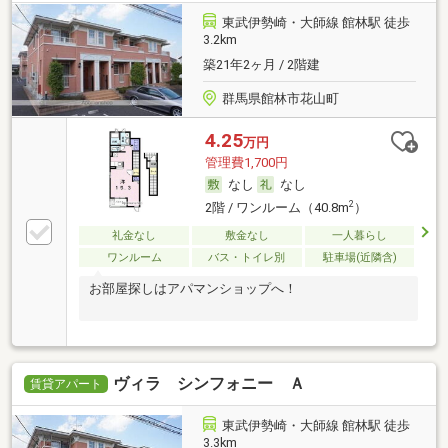
東武伊勢崎・大師線 館林駅 徒歩
3.2km
築21年2ヶ月 / 2階建
群馬県館林市花山町
4.25
万円
管理費1,700円
なし
なし
2
2階 / ワンルーム（40.8m
）
礼金なし
敷金なし
一人暮らし
ワンルーム
バス・トイレ別
駐車場(近隣含)
お部屋探しはアパマンショップへ！
ヴィラ シンフォニー Ａ
賃貸アパート
東武伊勢崎・大師線 館林駅 徒歩
3.3km