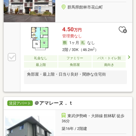
群馬県館林市花山町
4.50
万円
管理費なし
1ヶ月
なし
2
2階 / 3DK（46.2m
）
礼金なし
ファミリー
バス・トイレ別
最上階
角部屋
南向き
角部屋・最上階・日当り良好・閑静な住宅街
＠アマレーヌ．ｔ
賃貸アパート
東武伊勢崎・大師線 館林駅 徒歩
36分
築16年 / 2階建