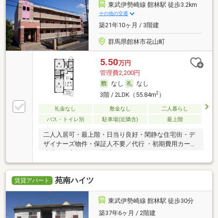
東武伊勢崎線 館林駅 徒歩3.2km
その他の交通
築21年10ヶ月 / 3階建
群馬県館林市花山町
5.50
万円
管理費2,200円
なし
なし
2
3階 / 2LDK（55.84m
）
礼金なし
敷金なし
二人暮らし
バス・トイレ別
駐車場(近隣含)
最上階
二人入居可・最上階・日当り良好・閑静な住宅街・デ
ザイナーズ物件・保証人不要／代行 ・初期費用カード
決済可・家賃カード決済可
苑南ハイツ
賃貸アパート
東武伊勢崎線 館林駅 徒歩30分
築37年6ヶ月 / 2階建