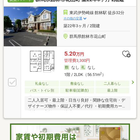
東武伊勢崎線 館林駅 徒歩32分
その他の交通
築22年3ヶ月 / 2階建
群馬県館林市花山町
5.20
万円
管理費3,300円
なし
なし
2
1階 / 2LDK（56.51m
）
礼金なし
敷金なし
二人暮らし
バス・トイレ別
駐車場(近隣含)
最上階
二人入居可・最上階・日当り良好・閑静な住宅街・デ
ザイナーズ物件・保証人不要／代行 ・初期費用カード
決済可・家賃カード決済可