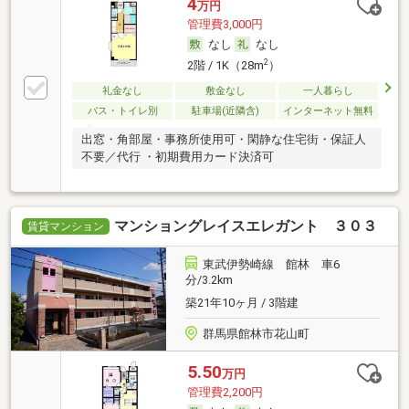
4
万円
管理費3,000円
なし
なし
2
2階 / 1K（28m
）
礼金なし
敷金なし
一人暮らし
バス・トイレ別
駐車場(近隣含)
インターネット無料
出窓・角部屋・事務所使用可・閑静な住宅街・保証人
不要／代行 ・初期費用カード決済可
マンショングレイスエレガント ３０３
賃貸マンション
東武伊勢崎線 館林 車6
分/3.2km
築21年10ヶ月 / 3階建
群馬県館林市花山町
5.50
万円
管理費2,200円