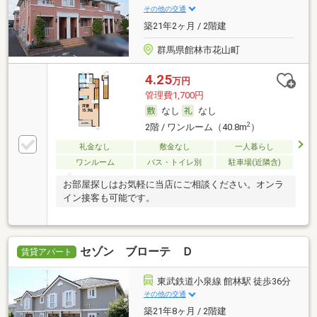
その他の交通
築21年2ヶ月 / 2階建
群馬県館林市花山町
4.25
万円
管理費1,700円
なし
なし
2
2階 / ワンルーム（40.8m
）
礼金なし
敷金なし
一人暮らし
ワンルーム
バス・トイレ別
駐車場(近隣含)
お部屋探しはお気軽に当店にご相談ください。オンラ
イン接客も可能です。
セゾン ブローテ Ｄ
賃貸アパート
東武鉄道小泉線 館林駅 徒歩36分
その他の交通
築21年8ヶ月 / 2階建