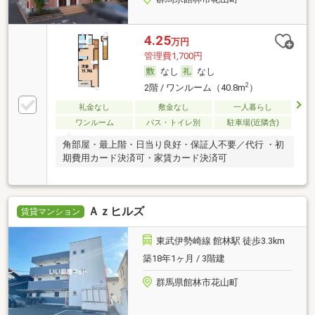
4.25
万円
管理費1,700円
なし
なし
2
2階 / ワンルーム（40.8m
）
礼金なし
敷金なし
一人暮らし
ワンルーム
バス・トイレ別
駐車場(近隣含)
角部屋・最上階・日当り良好・保証人不要／代行 ・初
期費用カード決済可・家賃カード決済可
Ａｚヒルズ
賃貸マンション
東武伊勢崎線 館林駅 徒歩3.3km
築18年1ヶ月 / 3階建
群馬県館林市花山町