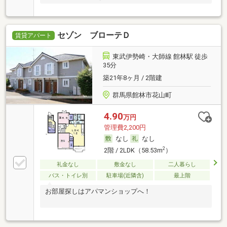
セゾン ブローテＤ
賃貸アパート
東武伊勢崎・大師線 館林駅 徒歩
35分
築21年8ヶ月 / 2階建
群馬県館林市花山町
4.90
万円
管理費2,200円
なし
なし
2
2階 / 2LDK（58.53m
）
礼金なし
敷金なし
二人暮らし
バス・トイレ別
駐車場(近隣含)
最上階
お部屋探しはアパマンショップへ！