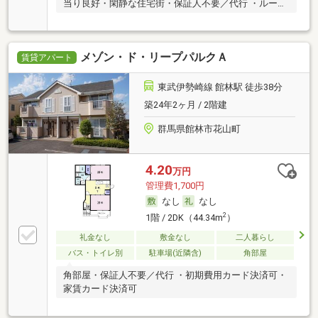
当り良好・閑静な住宅街・保証人不要／代行 ・ルーム
シェア可
メゾン・ド・リープパルクＡ
賃貸アパート
東武伊勢崎線 館林駅 徒歩38分
築24年2ヶ月 / 2階建
群馬県館林市花山町
4.20
万円
管理費1,700円
なし
なし
2
1階 / 2DK（44.34m
）
礼金なし
敷金なし
二人暮らし
バス・トイレ別
駐車場(近隣含)
角部屋
角部屋・保証人不要／代行 ・初期費用カード決済可・
家賃カード決済可