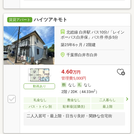
ハイツアキモト
賃貸アパート
北総線 白井駅 バス10分/「レイン
ボーバス白井保」バス停 停歩5分
築25年6ヶ月 / 2階建
千葉県白井市白井
4.60
万円
管理費5,000円
なし
なし
動画あり
2
2階 / 2DK（44.33m
）
礼金なし
敷金なし
二人暮らし
バス・トイレ別
駐車場(近隣含)
最上階
二人入居可・最上階・日当り良好・閑静な住宅街