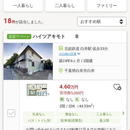
一人暮らし
二人暮らし
ファミリー
18
件
が該当しました。
ハイツアキモト Ｂ
賃貸アパート
北総鉄道 白井駅 徒歩33分
その他の交通
築24年6ヶ月 / 2階建
千葉県白井市白井
4.60
万円
管理費5,000円
なし
なし
2
2階 / 2DK（44.33m
）
礼金なし
敷金なし
二人暮らし
バス・トイレ別
駐車場(近隣含)
最上階
お問い合わせはハウスなび柏東口店までお気軽にどう