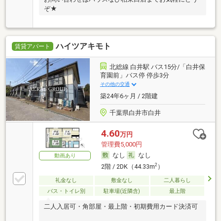
ぞ★
ハイツアキモト
賃貸アパート
北総線 白井駅 バス15分/「白井保
育園前」バス停 停歩3分
その他の交通
築24年6ヶ月 / 2階建
千葉県白井市白井
4.60
万円
管理費5,000円
なし
なし
動画あり
2
2階 / 2DK（44.33m
）
礼金なし
敷金なし
二人暮らし
バス・トイレ別
駐車場(近隣含)
最上階
二人入居可・角部屋・最上階・初期費用カード決済可