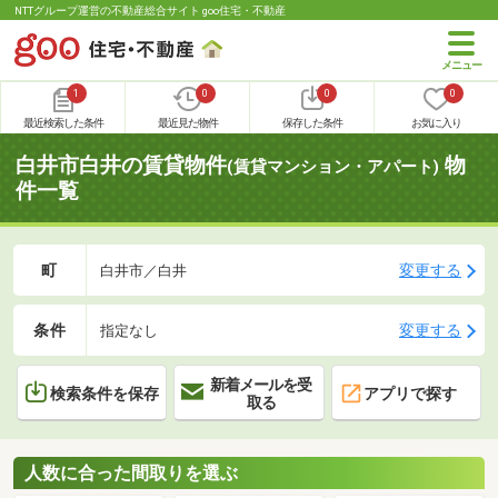
NTTグループ運営の不動産総合サイト goo住宅・不動産
1
0
0
0
最近検索した条件
最近見た物件
保存した条件
お気に入り
白井市白井の賃貸物件
物
(賃貸マンション・アパート)
件一覧
町
変更する
白井市／白井
条件
変更する
指定なし
新着メールを受
検索条件を保存
アプリで探す
取る
人数に合った間取りを選ぶ