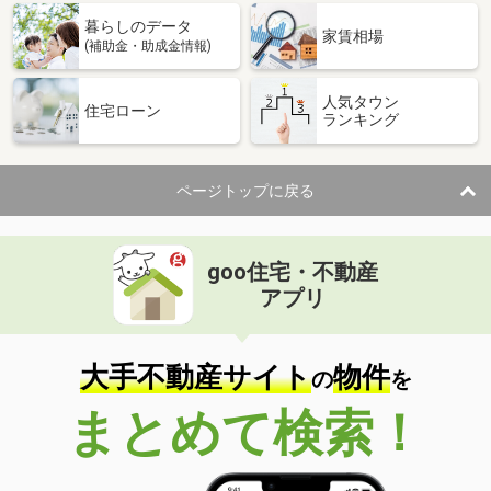
暮らしのデータ
家賃相場
(補助金・助成金情報)
人気タウン
住宅ローン
ランキング
ページトップに戻る
goo住宅・不動産
アプリ
大手不動産サイト
物件
の
を
まとめて検索！