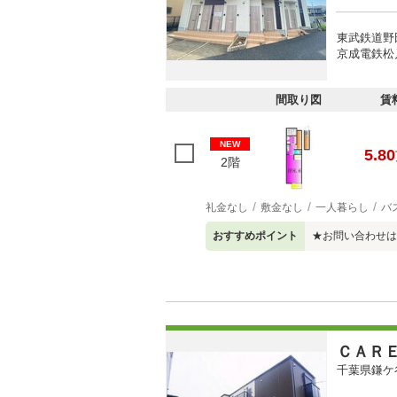
東武鉄道野
京成電鉄松戸
間取り図
賃
NEW
5.80
2階
礼金なし
敷金なし
一人暮らし
バ
おすすめポイント
★お問い合わせは
ＣＡＲ
千葉県鎌ケ