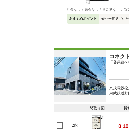
礼金なし
敷金なし
更新料なし
新
おすすめポイント
ぜひ一度見てい
コネク
千葉県鎌ケ
京成電鉄松戸
東武鉄道野田
間取り図
賃
2階
8.10