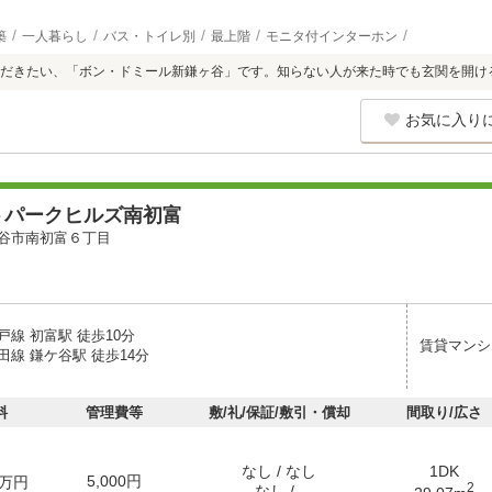
築
一人暮らし
バス・トイレ別
最上階
モニタ付インターホン
ただきたい、「ボン・ドミール新鎌ヶ谷」です。知らない人が来た時でも玄関を開け
お気に入り
トパークヒルズ南初富
谷市南初富６丁目
線 初富駅 徒歩10分
賃貸マンシ
線 鎌ケ谷駅 徒歩14分
料
管理費等
敷/礼/保証/敷引・償却
間取り/広さ
なし / なし
1DK
5,000円
万円
2
なし / -