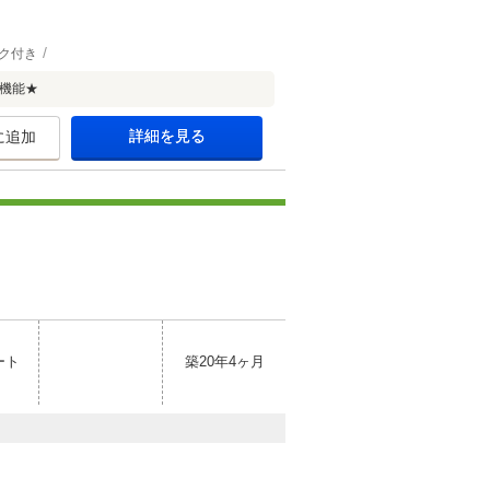
ク付き
機能★
詳細を見る
に追加
ート
築20年4ヶ月