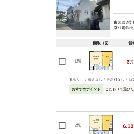
東武鉄道野
京成電鉄松戸
間取り図
賃
1階
6
万
礼金なし
敷金なし
更新料なし
新
おすすめポイント
こだわりで選びた
2階
6.10