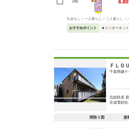
2階
6.80
礼金なし
一人暮らし
二人暮らし
おすすめポイント
★インターネット
ＦＬＯ
千葉県鎌ケ
北総鉄道 新
京成電鉄松戸
間取り図
賃