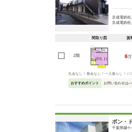
京成電鉄松
京成電鉄松
間取り図
賃
2階
6
万
礼金なし
敷金なし
一人暮らし
バ
おすすめポイント
お問い合わせはハ
ボン・
千葉県鎌ケ