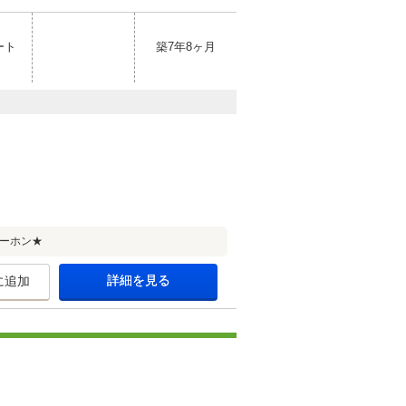
ート
築7年8ヶ月
ーホン★
詳細を見る
に追加