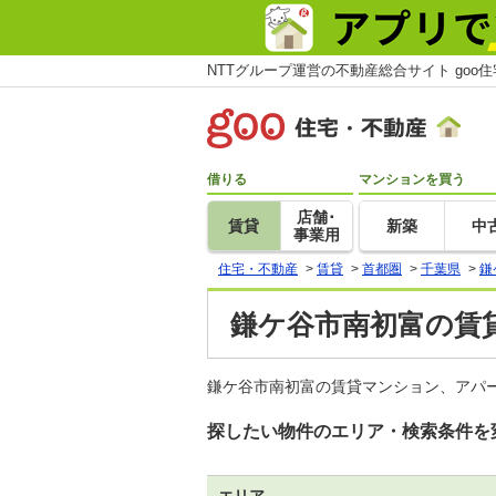
NTTグループ運営の不動産総合サイト goo
借りる
マンションを買う
店舗･
賃貸
新築
中
事業用
住宅・不動産
>
賃貸
>
首都圏
>
千葉県
>
鎌
鎌ケ谷市南初富の賃貸
鎌ケ谷市南初富の賃貸マンション、アパ
探したい物件のエリア・検索条件を