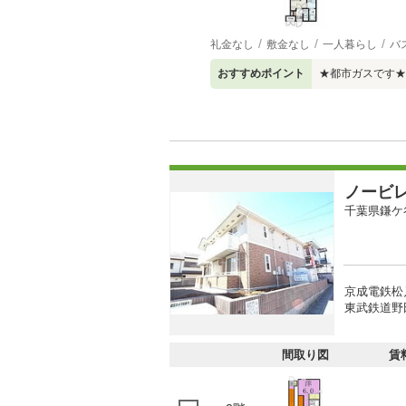
礼金なし
敷金なし
一人暮らし
バ
おすすめポイント
★都市ガスです★
ノービ
千葉県鎌ケ
京成電鉄松
東武鉄道野田
間取り図
賃