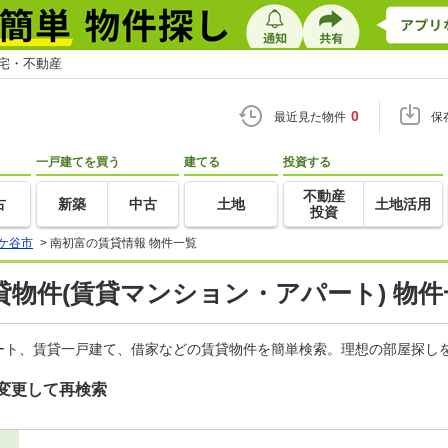
住宅・不動産
0
最近見た物件
保
一戸建てを買う
建てる
投資する
不動産
古
新築
中古
土地
土地活用
投資
ケ谷市
>
南初富の賃貸情報 物件一覧
物件(賃貸マンション・アパート) 物件
ート、賃貸一戸建て、借家などの賃貸物件を簡単検索。理想の部屋探しを
変更して再検索