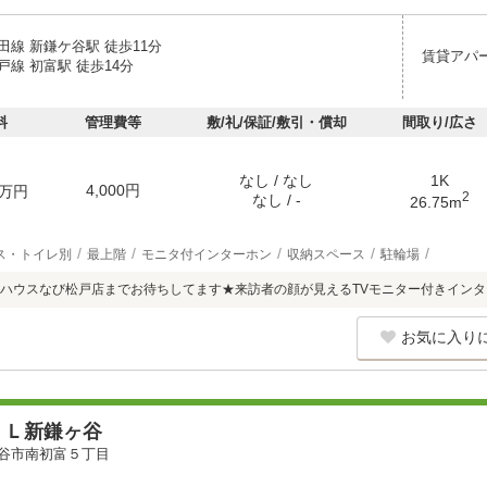
田線 新鎌ケ谷駅 徒歩11分
賃貸アパ
線 初富駅 徒歩14分
料
管理費等
敷/礼/保証/敷引・償却
間取り/広さ
なし / なし
1K
4,000円
万円
2
なし / -
26.75m
ス・トイレ別
最上階
モニタ付インターホン
収納スペース
駐輪場
ハウスなび松戸店までお待ちしてます★来訪者の顔が見えるTVモニター付きインタ
お気に入り
ＥＬ新鎌ヶ谷
谷市南初富５丁目