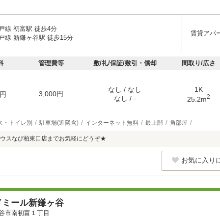
戸線 初富駅 徒歩4分
賃貸アパ
戸線 新鎌ヶ谷駅 徒歩15分
料
管理費等
敷/礼/保証/敷引・償却
間取り/広さ
なし / なし
1K
3,000円
円
2
なし / -
25.2m
ス・トイレ別
駐車場(近隣含)
インターネット無料
最上階
角部屋
ウスなび柏東口店までお気軽にどうぞ★
お気に入り
ドミール新鎌ヶ谷
谷市南初富１丁目