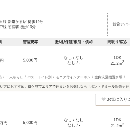
田線 新鎌ケ谷駅 徒歩14分
賃貸アパ
線 初富駅 徒歩13分
料
管理費等
敷/礼/保証/敷引・償却
間取り/広さ
なし / なし
1DK
5,000円
円
2
なし / -
21.2m
築
一人暮らし
バス・トイレ別
モニタ付インターホン
室内洗濯機置き場
い方におすすめ。鎌ケ谷市エリアで住まいをお探しなら「ボン・ドミール新鎌ヶ谷
お気に入り
なし / なし
1DK
5,000円
万円
2
なし / -
21.2m