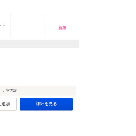
ート
新築
」。室内設
詳細を見る
に追加