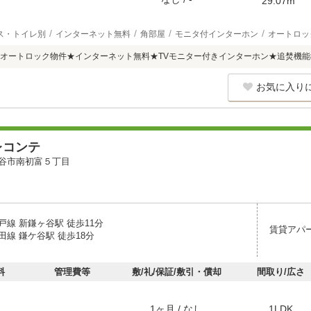
29.07m
ス・トイレ別
インターネット無料
角部屋
モニタ付インターホン
オートロッ
オートロック物件★インターネット無料★TVモニター付きインターホン★追焚機能
お気に入り
レコンテ
谷市南初富５丁目
戸線 新鎌ヶ谷駅 徒歩11分
賃貸アパ
線 鎌ケ谷駅 徒歩18分
料
管理費等
敷/礼/保証/敷引・償却
間取り/広さ
1ヶ月 / なし
1LDK