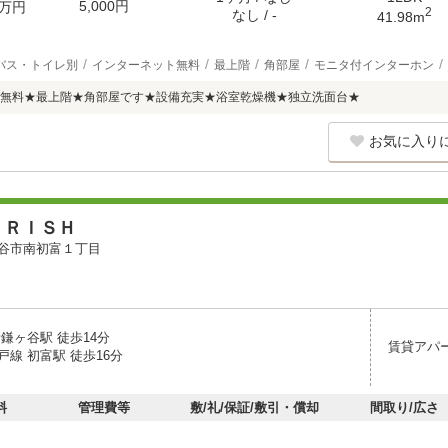
5,000円
万円
2
なし / -
41.98m
バス・トイレ別
インターネット無料
最上階
角部屋
モニタ付インターホン
無料★最上階★角部屋です★設備充実★浴室乾燥機★独立洗面台★
お気に入り
ＵＲＩＳＨ
谷市南初富１丁目
鎌ヶ谷駅 徒歩14分
賃貸アパ
線 初富駅 徒歩16分
料
管理費等
敷/礼/保証/敷引・償却
間取り/広さ