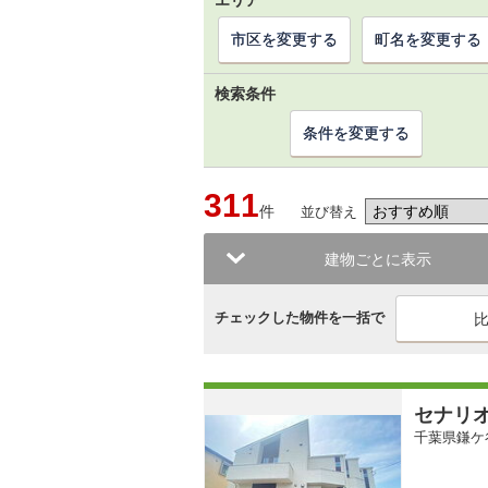
エリア
市区を変更する
町名を変更する
検索条件
条件を変更する
311
件
並び替え
建物ごとに表示
チェックした物件を一括で
セナリ
千葉県鎌ケ