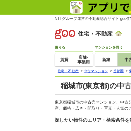
NTTグループ運営の不動産総合サイト goo
借りる
マンションを買う
店舗･
賃貸
新築
中
事業用
住宅・不動産
>
中古マンション
>
首都圏
>
稲城市(東京都)の中
東京都稲城市の中古売マンション、中古
産。価格・広さ・間取り・写真・人気のこ
探したい物件のエリア・検索条件を