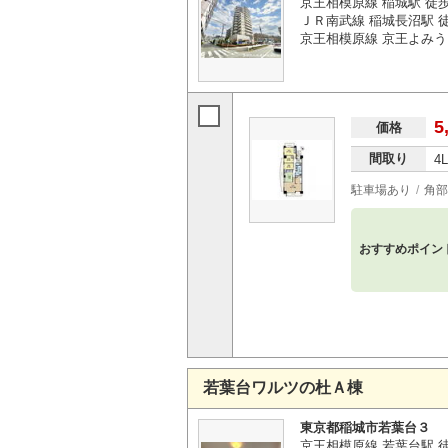
京王相模原線 稲城駅 徒
ＪＲ南武線 稲城長沼駅 徒
京王相模原線 京王よみう
5
価格
間取り
4
駐車場あり
角部
おすすめポイン
若葉台ワルツの杜Ａ棟
東京都稲城市若葉台３
京王相模原線 若葉台駅 