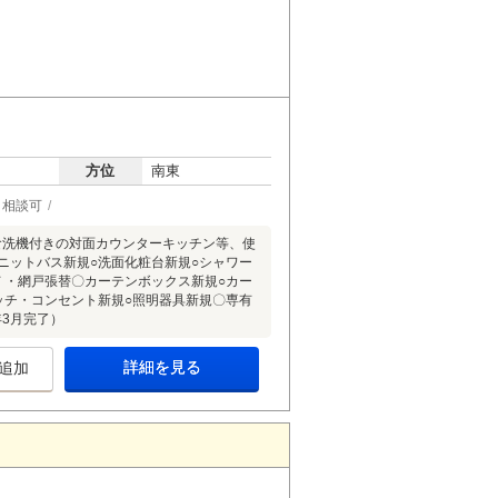
方位
南東
ト相談可
食洗機付きの対面カウンターキッチン等、使
ニットバス新規○洗面化粧台新規○シャワー
Ｆ・網戸張替〇カーテンボックス新規○カー
ッチ・コンセント新規○照明器具新規〇専有
年3月完了）
詳細を見る
追加