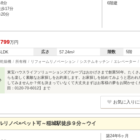
歩8分
6階建
歩17分
20分
,799
万円
広さ
階数
5階
SLDK
57.24m
2
乾燥機
所有権
リフォームリノベーション
システムキッチン
エレベーター
東宝ハウスライフソリューションズグループはおかげさまで創業50年。たく
らも楽しく素敵なお家探しをお約束します。お家探しを始めてみようと思われ
ト
してみませんか？何も決まっていなくて大丈夫まずはお客様の夢をお聞かせください
田：0120-70-6012】まで
お気に入りに
ルリノベ×ペット可～稲城駅徒歩９分～ウイ
築24年6ヶ月