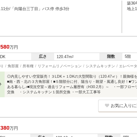
築36
11分/「向陽台三丁目」バス停 停歩3分
地上
,580
万円
広さ
階数
5階
LDK
120.47m
2
り
角部屋
所有権
リフォームリノベーション
システムキッチン
エレベー
◎内見しやすい空室販売！３LDK＋１DKの大型間取り（120.47㎡）！親御
■南・西・北の３方角部屋！■５階部分に付、陽当り・眺望・風通し良好！■ワ
ト
ある暮らし♪■現況空室～過去リフォーム履歴有（H30.2月）～ ・一部フロー
交換 ・システムキッチン１箇所交換 ・一部大工工事等
お気に入りに
,380
万円