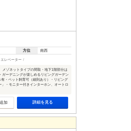
方位
南西
エレベーター
K、メゾネットタイプの間取・地下1階部分は
・ガーデニングが楽しめるリビングガーデン
％有・ペット飼育可（細則あり）・リビング
ー」・モニター付きインターホン、オートロ
詳細を見る
追加