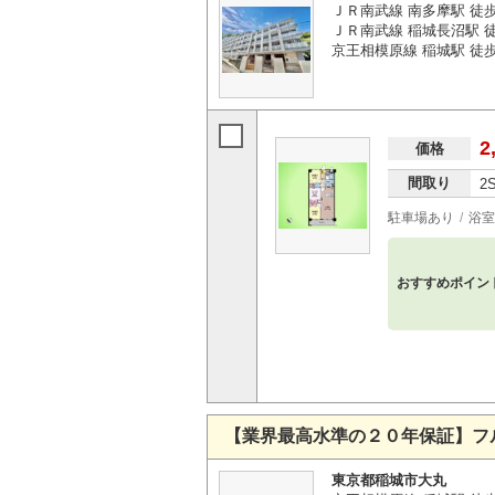
ＪＲ南武線 南多摩駅 徒
ＪＲ南武線 稲城長沼駅 徒
京王相模原線 稲城駅 徒歩
2
価格
間取り
2
駐車場あり
浴室
おすすめポイン
【業界最高水準の２０年保証】フ
東京都稲城市大丸