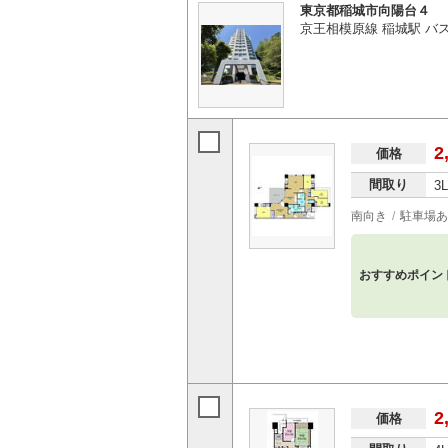
東京都稲城市向陽台４
京王相模原線 稲城駅 バス
2
価格
間取り
3
南向き
駐車場あ
おすすめポイン
2
価格