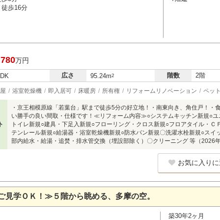
徒歩16分
,780
万円
広さ
階数
2階
LDK
95.24m
2
屋
浴室乾燥機
即入居可
床暖房
所有権
リフォームリノベーション
ペッ
・京王相模原線「若葉台」駅まで徒歩5分の好立地！・南東向き、角住戸！・
い勝手の良い間取・仕様です！≪リフォーム内容≫○システムキッチン新規○ユ
ト
トイレ新規○建具・下足入新規○フローリング・クロス新規○フロアタイル・Ｃ
テンレール新規○給湯器・浴室乾燥機新規○防水パン新規〇洗濯水栓新規○スイ
部内給水・給湯・追焚・排水管交換（埋設部除く）〇クリーニング 等（2026
お気に入りに
ご見学ＯＫ！≫５階から眺める、多摩の空。
築30年2ヶ月