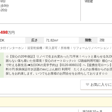
歩9分
9階建
徒歩9分
20分
,498
万円
広さ
階数
2階
LDK
71.82m
2
タ付インターホン
浴室乾燥機
即入居可
所有権
リフォームリノベーション
☆【安心の20年保証】リノベで生まれ変わった71平米！ペットと暮らせる3L
困らない落ち着いた住環境！安心のオートロック♪☆《2路線利用可能》都心へ
ト
で叶える新生活♪■当日OKの見学予約は【0120-806013】へ【提携住宅ローン】
料０円 疾病保証付き話題のauじぶん銀行 利用可 たくさんのお客様からの
探しをお約束します。いつでもお客様のお問合せをお待ちしております☆☆
お気に入りに
築24年10ヶ月