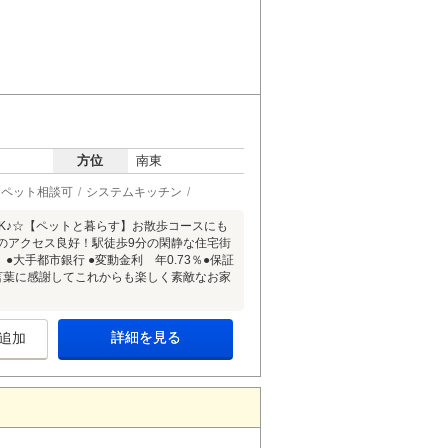
方位
南東
ペット相談可
システムキッチン
DK♪☆【ペットと暮らす】お散歩コースにも
のアクセス良好！駅徒歩9分の閑静な住宅街
 ●大手都市銀行 ●変動金利 年0.73％●保証
お言葉に感謝してこれからも楽しく素敵なお家
詳細を見る
追加