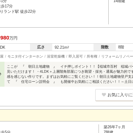
歩1分
14階建
歩17分
りランド駅 徒歩22分
,980
万円
広さ
階数
8階
LDK
92.21m
2
屋
モニタ付インターホン
浴室乾燥機
即入居可
所有権
リフォームリノベ
ここが 『 朝日土地建物 』 イチ押しポイント！！【稲城市百村 稲城パ
見いただけます！ ・4LDK＋上層階角部屋につき眺望・採光・通風が魅力的
ト
感を感じない作りです。まずはお気軽にご覧ください！！朝日土地建物登戸支店営業3
て 『 住宅ローン説明会 』 も開催中お気軽にご相談ください！！～土日
お気に入りに
築26年7ヶ月
徒歩5分
7階建