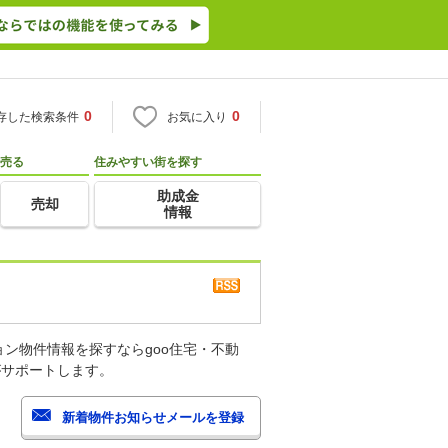
0
0
存した検索条件
お気に入り
売る
住みやすい街を探す
助成金
売却
情報
ン物件情報を探すならgoo住宅・不動
がサポートします。