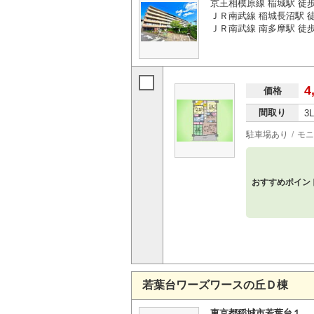
京王相模原線 稲城駅 徒
ＪＲ南武線 稲城長沼駅 
ＪＲ南武線 南多摩駅 徒歩
4
価格
間取り
3
駐車場あり
モニ
おすすめポイン
若葉台ワーズワースの丘Ｄ棟
東京都稲城市若葉台１