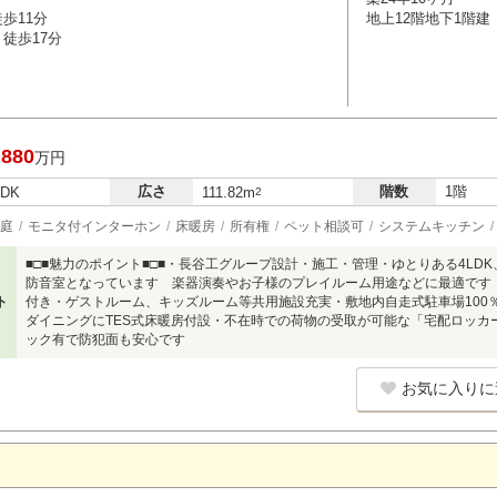
歩11分
地上12階地下1階建
徒歩17分
,880
万円
広さ
階数
1階
LDK
111.82m
2
庭
モニタ付インターホン
床暖房
所有権
ペット相談可
システムキッチン
■□■魅力のポイント■□■・長谷工グループ設計・施工・管理・ゆとりある4LD
防音室となっています 楽器演奏やお子様のプレイルーム用途などに最適です
ト
付き・ゲストルーム、キッズルーム等共用施設充実・敷地内自走式駐車場100
ダイニングにTES式床暖房付設・不在時での荷物の受取が可能な「宅配ロッカ
ック有で防犯面も安心です
お気に入りに