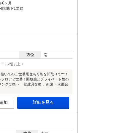
年6ヶ月
14階地下1階建
方位
南
ター
2階以上
様を招いての二世帯居住も可能な間取りです！
ンフロア２世帯！開放感とプライベート性の
リング交換 ・一部建具交換 、新設 ・洗面台
詳細を見る
追加