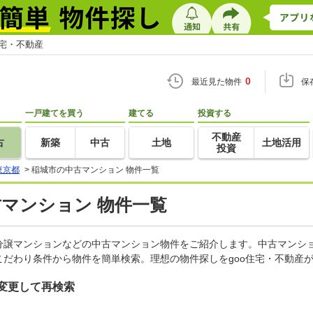
住宅・不動産
0
最近見た物件
保
一戸建てを買う
建てる
投資する
不動産
古
新築
中古
土地
土地活用
投資
東京都
>
稲城市の中古マンション 物件一覧
古マンション 物件一覧
分譲マンションなどの中古マンション物件をご紹介します。中古マンショ
だわり条件から物件を簡単検索。理想の物件探しをgoo住宅・不動産
変更して再検索