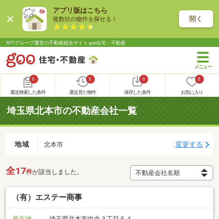
アプリ版はこちら
開く
複数社の物件を探せる！
NTTグループ運営の不動産総合サイト goo住宅・不動産
0
0
0
0
最近検索した条件
最近見た物件
保存した条件
お気に入り
埼玉県北本市の不動産会社一覧
地域
変更する
北本市
全17
件
が該当しました。
（有）エステー商事
所在地
埼玉県北本市中央３丁目５４