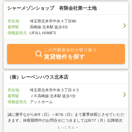
シャーメゾンショップ 有限会社第一土地
所在地
埼玉県北本市中央４丁目86
最寄駅
高崎線 北本駅 徒歩3分
情報提供元
LIFULL HOME'S
この不動産会社が取り扱う
賃貸物件を探す
（株）レーベンハウス北本店
所在地
埼玉県北本市中央３丁目４５
最寄駅
ＪＲ高崎線 北本駅 徒歩1分
情報提供元
アットホーム
誠に勝手ながら8/9（日）～8/16（日）まで夏季休暇とさせていただ
きます。休暇期間中のお問合せにつきましては8/17（月）以降順次
ご対応をさせていただきます。ご不便をおかけしてしまい申し訳ご
もっと見る