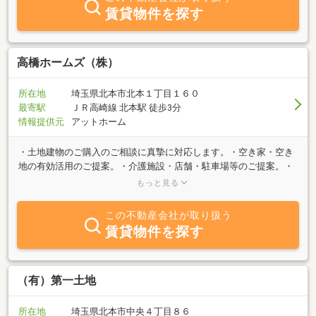
賃貸物件を探す
高橋ホームズ（株）
所在地
埼玉県北本市北本１丁目１６０
最寄駅
ＪＲ高崎線 北本駅 徒歩3分
情報提供元
アットホーム
・土地建物のご購入のご相談に真摯に対応します。・空き家・空き
地の有効活用のご提案。・介護施設・店舗・駐車場等のご提案。・
売却相談承ります。・弊社販売物件等で未公開物件もございますの
もっと見る
で、お気軽にお問い合わせください。
この不動産会社が取り扱う
賃貸物件を探す
（有）第一土地
所在地
埼玉県北本市中央４丁目８６