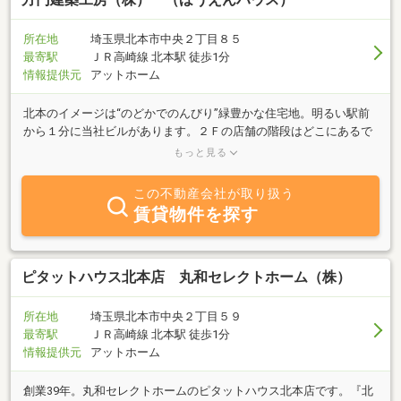
所在地
埼玉県北本市中央２丁目８５
最寄駅
ＪＲ高崎線 北本駅 徒歩1分
情報提供元
アットホーム
北本のイメージは“のどかでのんびり”緑豊かな住宅地。明るい駅前
から１分に当社ビルがあります。２Ｆの店舗の階段はどこにあるで
しょうか？ぜひ探してご来店下さい。賃貸・売買・管理など責任感
もっと見る
と丁寧さをモットーに不動産全般を取り扱っております。ホームペ
ージには賃貸担当のおすすめ物件をのせてあります。基準は「自分
この不動産会社が取り扱う
が住みたい部屋」です（たまにレアものもございます。）売買物件
賃貸物件を探す
では、ホームページにアップする前のリフォーム工事中の物件も多
数あります。エリアは埼玉県内全域になります。工事中でもご案内
できるマンション・戸建てなどがありますので、家探しをはじめた
ら、遠慮なく当社に一声お掛け下さい。リフォーム工事が得意な弊
ピタットハウス北本店 丸和セレクトホーム（株）
社・工事部とコラボして、不動産購入→お好みのリフォーム→→オ
リジナルなあなただけの“部屋”や“家”はいかがでしょうか？スタッ
所在地
埼玉県北本市中央２丁目５９
フ全員“頼まれるとイヤと言えない”者ばかり・・・。まずはお声を
最寄駅
ＪＲ高崎線 北本駅 徒歩1分
かけてみて下さい。
情報提供元
アットホーム
創業39年。丸和セレクトホームのピタットハウス北本店です。『北