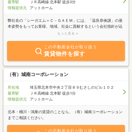
最寄駅
ＪＲ高崎線 北本駅 徒歩3分
情報提供元
アットホーム
弊社名の「シーガエム＝Ｃ－ＧＡＥＭ」には、「温良恭倹譲」の基
本姿勢をもってお客様、地域、社会に貢献するという会社指針が込
められております。お客様のライフステージに合わせたお住まい探
もっと見る
しと不動産の売却、有効活用のお手伝いをさせていただきます。Ｊ
Ｒ高崎線『北本駅』徒歩５分に店舗を備えております。お客様・オ
この不動産会社が取り扱う
ーナー様のご来店心よりお待ちしております。
賃貸物件を探す
（有）城南コーポレーション
所在地
埼玉県北本市中央２丁目８９むさしのビル１０２
最寄駅
ＪＲ高崎線 北本駅 徒歩1分
情報提供元
アットホーム
北本・桶川・鴻巣の賃貸のことなら、（有）城南コーポレーション
までご相談ください。
この不動産会社が取り扱う