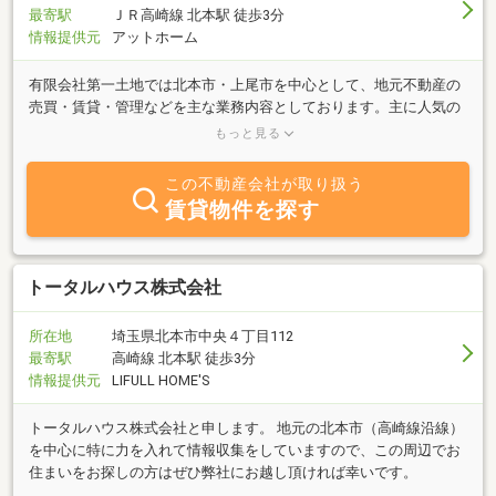
最寄駅
ＪＲ高崎線 北本駅 徒歩3分
情報提供元
アットホーム
有限会社第一土地では北本市・上尾市を中心として、地元不動産の
売買・賃貸・管理などを主な業務内容としております。主に人気の
ShaMaison物件を取り扱っており、物件には自信があります♪是非一
もっと見る
度シャーメゾンをご覧ください。「売りたい」「買いたい」「借り
たい」ご希望の方は、お気軽にご相談下さい！豊富な情報力で、お
この不動産会社が取り扱う
客様のご希望に合わせた物件をご紹介致します。人気のShaMaison
賃貸物件を探す
物件をお探しの方は下記ＵＲＬから物件一覧をご覧ください♪♪きっ
と気に入る物件が見つかるはず
♪→https://www.shamaison.com/saitama/shop/area/11233/2007020004
画面にございます「ホームページ」へのリンクに関しましては、自
トータルハウス株式会社
社の賃貸物件を掲載しているサイトに繋がりますので、売買物件に
ついては直接ご連絡頂ければと思います。売却の査定にも親切・丁
所在地
埼玉県北本市中央４丁目112
寧にご対応させて頂きます！
最寄駅
高崎線 北本駅 徒歩3分
情報提供元
LIFULL HOME'S
トータルハウス株式会社と申します。 地元の北本市（高崎線沿線）
を中心に特に力を入れて情報収集をしていますので、この周辺でお
住まいをお探しの方はぜひ弊社にお越し頂ければ幸いです。