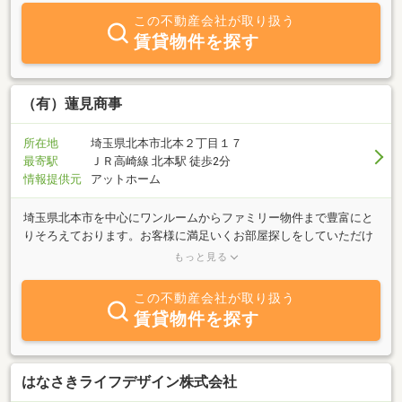
この不動産会社が取り扱う
賃貸物件を探す
（有）蓮見商事
所在地
埼玉県北本市北本２丁目１７
最寄駅
ＪＲ高崎線 北本駅 徒歩2分
情報提供元
アットホーム
埼玉県北本市を中心にワンルームからファミリー物件まで豊富にと
りそろえております。お客様に満足いくお部屋探しをしていただけ
るよう一生懸命サポートさせて頂きます。ぜひお気軽にご相談下さ
もっと見る
い。
この不動産会社が取り扱う
賃貸物件を探す
はなさきライフデザイン株式会社