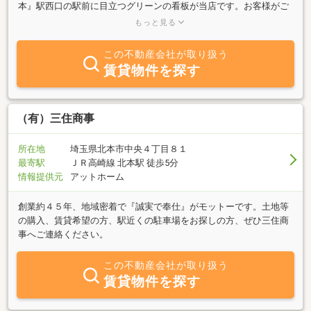
本』駅西口の駅前に目立つグリーンの看板が当店です。お客様がご
来店しやすい明るい店舗です。賃貸・売買・注文住宅・リフォー
もっと見る
ム、不動産のことなら何でも相談ください。【賃貸】・多種多様の
賃貸物件を取り揃えております。・アパート復活！入居率アップの
この不動産会社が取り扱う
為のリフォーム・リノベーションもお任せください。【売買】・新
賃貸物件を探す
築 中古 戸建 マンション 土地 多数取り揃えております。・
売却査定無料相談【建築】・注文住宅、リフォームなどもご相談く
ださい。なんでも聞いて下さい！住まいの不安を解消できるように
頑張ります。スタッフ一同、お客様のご来店を心よりお待ちしてお
（有）三住商事
ります！
所在地
埼玉県北本市中央４丁目８１
最寄駅
ＪＲ高崎線 北本駅 徒歩5分
情報提供元
アットホーム
創業約４５年、地域密着で『誠実で奉仕』がモットーです。土地等
の購入、賃貸希望の方、駅近くの駐車場をお探しの方、ぜひ三住商
事へご連絡ください。
この不動産会社が取り扱う
賃貸物件を探す