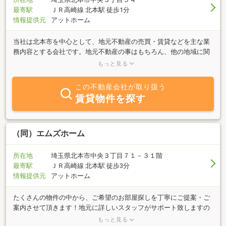
最寄駅
ＪＲ高崎線 北本駅 徒歩1分
情報提供元
アットホーム
当社は北本市を中心として、地元不動産の売買・賃貸などを主な業
務内容とする会社です。地元不動産の事はもちろん、他の地域に関
する不動産の事でもお気軽にお問合せ下さい。創業50年の豊富な情
もっと見る
報力と経験を活かし、お客様のニーズにあった物件のご紹介をさせ
て頂きます。また不動産の無料査定も随時受け付けております。物
この不動産会社が取り扱う
件によっては当社での買取りも可能です。高崎線北本駅西口側に降
賃貸物件を探す
りて徒歩１分、まずは当社へお越し下さい。お客様のご来店を心か
らお待ちしております。
（同）エムズホーム
所在地
埼玉県北本市中央３丁目７１－３１階
最寄駅
ＪＲ高崎線 北本駅 徒歩3分
情報提供元
アットホーム
たくさんの物件の中から、ご希望のお部屋探しを丁寧にご提案・ご
案内させて頂きます！地元に詳しいスタッフがサポート致しますの
で、お気軽にご相談下さいませ。また、ご見学は現地集合や最寄り
もっと見る