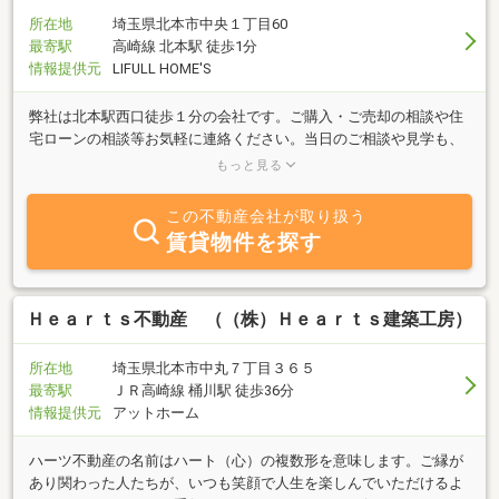
所在地
埼玉県北本市中央１丁目60
最寄駅
高崎線 北本駅 徒歩1分
情報提供元
LIFULL HOME'S
弊社は北本駅西口徒歩１分の会社です。ご購入・ご売却の相談や住
宅ローンの相談等お気軽に連絡ください。当日のご相談や見学も、
もちろん大丈夫です。「まずは、話だけでも聞きたい」というお客
もっと見る
様、大歓迎です。
この不動産会社が取り扱う
賃貸物件を探す
Ｈｅａｒｔｓ不動産 （（株）Ｈｅａｒｔｓ建築工房）
所在地
埼玉県北本市中丸７丁目３６５
最寄駅
ＪＲ高崎線 桶川駅 徒歩36分
情報提供元
アットホーム
ハーツ不動産の名前はハート（心）の複数形を意味します。ご縁が
あり関わった人たちが、いつも笑顔で人生を楽しんでいただけるよ