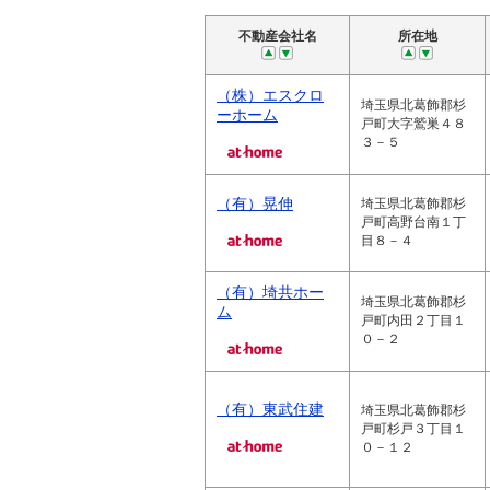
不動産会社名
所在地
（株）エスクロ
埼玉県北葛飾郡杉
ーホーム
戸町大字鷲巣４８
３－５
（有）晃伸
埼玉県北葛飾郡杉
戸町高野台南１丁
目８－４
（有）埼共ホー
埼玉県北葛飾郡杉
ム
戸町内田２丁目１
０－２
（有）東武住建
埼玉県北葛飾郡杉
戸町杉戸３丁目１
０－１２