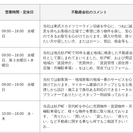
営業時間・定休日
不動産会社のコメント
当社は東武スカイツリーライン沿線を中心に、つねに誠
09:00～18:00 水曜
意を持ちお客様の立場でご希望に添う物件を探し、安心
日
のできるお取引を心がけております。購入や売却、借り
たい方や貸したい方、またはローン、登記、税金等も…
当社は地元杉戸町で30年を越え地域に根差した不動産会
09:00～18:00 水曜
社として親しまれてまいりました。杉戸町、および周辺
日、第３水曜日＋木
地域の「賃貸仲介」「売買仲介」「賃貸管理（居住用・
曜日
店舗・月極駐車場）」をはじめ、現在ではリフォーム…
当社では顧客第一・地域密着の地域一番のサービスを心
09:00～19:00 水曜
掛けております。マイホーム建築のステップとなる土地
日
捜しから設計・施工まで責任ある対応のできるトータル
プランナーでありたいとスタッフ一同頑張っておりま…
当店は杉戸町・宮代町を中心に売買物件・賃貸物件・月
極駐車場など、様々な物件を豊富に取り揃えておりま
10:00～18:00 水・
す。「売りたい」「買いたい」「貸したい」「借りた
木
い」など不動産に関する事なら何でもご相談下さい！
お…