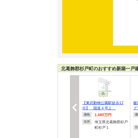
北葛飾郡杉戸町のおすすめ新築一戸
【東武動物公園駅徒歩12
飯
分】 国道４号よ…
グ
1,480万円
価格
価
埼玉県北葛飾郡杉戸
住所
町杉戸１
住