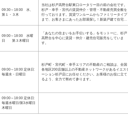
当社は杉戸高野台駅東口ロータリー目の前の会社です。
09:30～18:00 水、
杉戸・幸手・宮代の賃貸仲介・管理・不動産売買全般を
第１・３木
行っております。賃貸ワンルームからファミリータイプ
まで、お客さまにあったお部屋探し！新築戸建て住宅…
「あなたの住まいをお手伝いする」をモットーに、杉戸
09:00～18:00 水曜
高野台を中心に賃貸・仲介・建売住宅販売をしていま
日 第３木曜日
す。
杉戸町・宮代町・幸手エリアの不動産のご相談は、全国
09:00～18:00 定休日:
各地区200店舗以上の不動産ネットワークがあるイエス
毎週水・日曜日
ーション杉戸店にお任せください。お客様のお役に立て
るよう、全力で努めて参ります。
09:00～18:00 定休日:
毎週水曜日/第3水曜日
木曜日