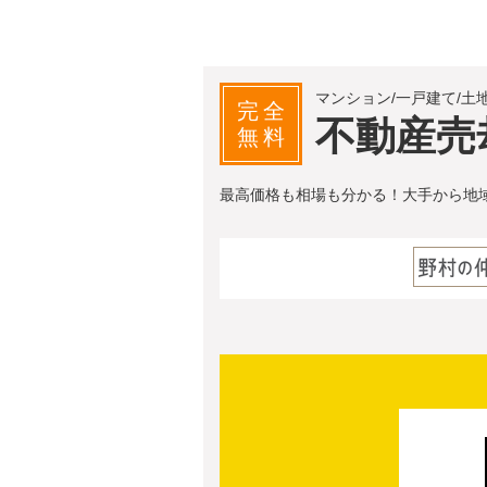
マンション/一戸建て/土
完全
不動産売
無料
最高価格も相場も分かる！大手から地