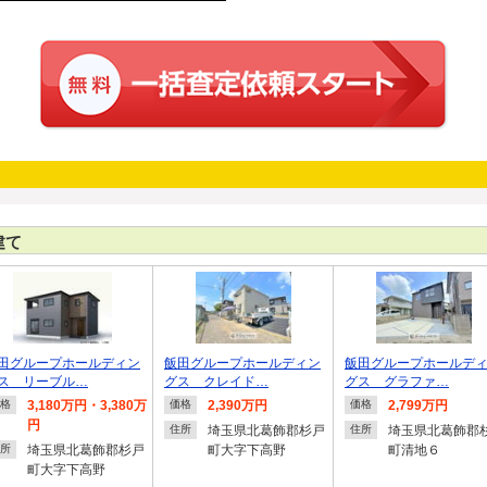
建て
田グループホールディン
飯田グループホールディン
飯田グループホールデ
ス リーブル…
グス クレイド…
グス グラファ…
3,180万円・3,380万
2,390万円
2,799万円
格
価格
価格
円
埼玉県北葛飾郡杉戸
埼玉県北葛飾郡
住所
住所
埼玉県北葛飾郡杉戸
町大字下高野
町清地６
所
町大字下高野