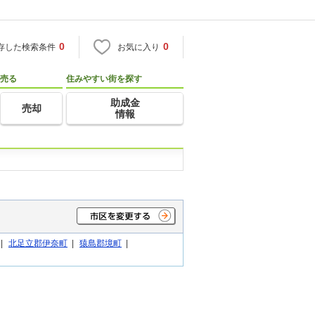
0
0
存した検索条件
お気に入り
売る
住みやすい街を探す
助成金
売却
情報
|
北足立郡伊奈町
|
猿島郡境町
|