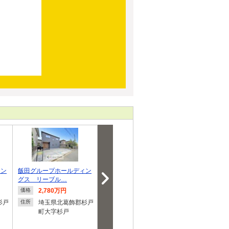
ィン
飯田グループホールディン
飯田グループホールディン
大字堤根 278
グス リーブル…
グス クレイド…
2,780万円
2,480万円
2,780
価格
価格
価格
杉戸
埼玉県北葛飾郡杉戸
埼玉県北葛飾郡杉戸
埼玉県
住所
住所
住所
町大字杉戸
町大字遠野
町大字