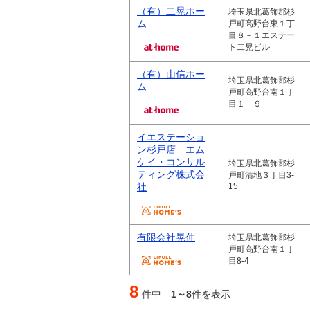
（有）二晃ホー
埼玉県北葛飾郡杉
ム
戸町高野台東１丁
目８－１エステー
ト二晃ビル
（有）山信ホー
埼玉県北葛飾郡杉
ム
戸町高野台南１丁
目１－９
イエステーショ
ン杉戸店 エム
ケイ・コンサル
埼玉県北葛飾郡杉
ティング株式会
戸町清地３丁目3-
社
15
有限会社晃伸
埼玉県北葛飾郡杉
戸町高野台南１丁
目8-4
8
件中
1～8
件を表示