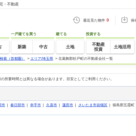
住宅・不動産
0
最近見た物件
保
一戸建てを買う
建てる
投資する
不動産
古
新築
中古
土地
土地活用
投資
検索（首都圏）
>
エリア/埼玉県
>
北葛飾郡杉戸町の不動産会社一覧
際の所要時間とは異なる場合があります。目安としてご利用ください。
岡市
|
春日部市
|
幸手市
|
久喜市
|
蓮田市
|
さいたま市岩槻区
|
猿島郡五霞町 