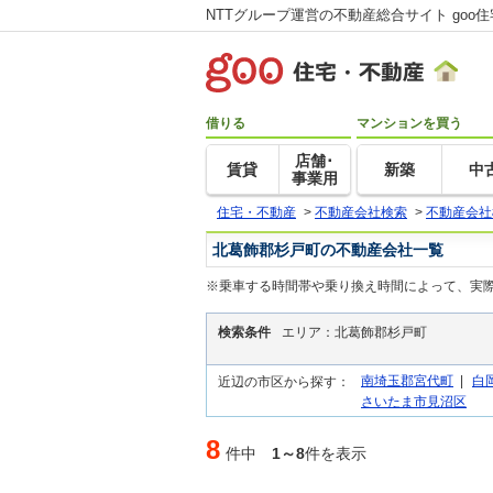
NTTグループ運営の不動産総合サイト goo
借りる
マンションを買う
店舗･
賃貸
新築
中
事業用
住宅・不動産
>
不動産会社検索
>
不動産会社
北葛飾郡杉戸町の不動産会社一覧
※乗車する時間帯や乗り換え時間によって、実
検索条件
エリア：北葛飾郡杉戸町
南埼玉郡宮代町
|
白
近辺の市区から探す：
さいたま市見沼区
8
件中
1～8
件を表示