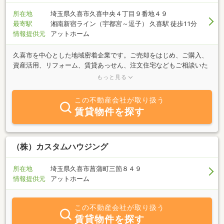
所在地
埼玉県久喜市久喜中央４丁目９番地４９
最寄駅
湘南新宿ライン（宇都宮～逗子） 久喜駅 徒歩11分
情報提供元
アットホーム
久喜市を中心とした地域密着企業です。ご売却をはじめ、ご購入、
資産活用、リフォーム、賃貸あっせん、注文住宅などもご相談いた
だけます。センチュリー21加盟店として、幅広い販売活動でお客様
もっと見る
をサポートいたします。カクダイネットワークにお任せ下さい！私
たちカクダイネットワークは、暮らしの中の「ここち好さ」とは、
この不動産会社が取り扱う
人と人、人と家、そして人と地域とのあたたかい”つながり”から生
賃貸物件を探す
まれるものと考え、お客様との信頼関係を大切にしています。久喜
エリア周辺の売買物件・賃貸物件のお探しなら、当店にお任せ下さ
い。また、売却から相談に関するご相談も地域に精通したスタッフ
がお手伝いさせて頂きます。
（株）カスタムハウジング
所在地
埼玉県久喜市菖蒲町三箇８４９
情報提供元
アットホーム
この不動産会社が取り扱う
賃貸物件を探す