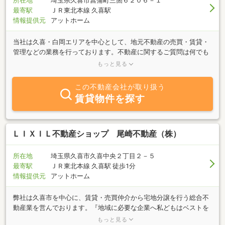
所在地
埼玉県久喜市菖蒲町三箇６２０６－１
最寄駅
ＪＲ東北本線 久喜駅
情報提供元
アットホーム
当社は久喜・白岡エリアを中心として、地元不動産の売買・賃貸・
管理などの業務を行っております。不動産に関するご質問は何でも
お気軽にご相談ください。豊富な情報力でお客様のご希望に併せた
もっと見る
スピーディな対応を心掛けております。
この不動産会社が取り扱う
賃貸物件を探す
ＬＩＸＩＬ不動産ショップ 尾崎不動産（株）
所在地
埼玉県久喜市久喜中央２丁目２－５
最寄駅
ＪＲ東北本線 久喜駅 徒歩1分
情報提供元
アットホーム
弊社は久喜市を中心に、賃貸・売買仲介から宅地分譲を行う総合不
動産業を営んでおります。『地域に必要な企業へ私どもはベストを
尽くします』の企業理念を基に活動し、おかげさまで15周年となり
もっと見る