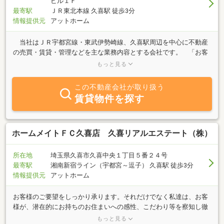
ビル１Ｆ
最寄駅
ＪＲ東北本線 久喜駅 徒歩3分
情報提供元
アットホーム
当社はＪＲ宇都宮線・東武伊勢崎線、久喜駅周辺を中心に不動産
の売買・賃貸・管理などを主な業務内容とする会社です。 「お客
様に思いやりと感謝の気持ち」・「お客様の立場になって」をモッ
もっと見る
トーに多くの皆様に物件情報をご紹介させていただいておりますの
でご来店お待ちしております。
この不動産会社が取り扱う
賃貸物件を探す
ホームメイトＦＣ久喜店 久喜リアルエステート（株）
所在地
埼玉県久喜市久喜中央１丁目５番２４号
最寄駅
湘南新宿ライン（宇都宮～逗子） 久喜駅 徒歩3分
情報提供元
アットホーム
お客様のご要望をしっかり承ります。それだけでなく私達は、お客
様が、潜在的にお持ちのお住まいへの感性、こだわり等を察知し徹
底的に多数調査を致します。たとえば、さわやかな風が吹き渡る
もっと見る