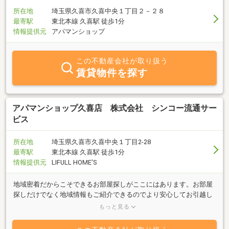
所在地
埼玉県久喜市久喜中央１丁目２－２８
最寄駅
東北本線 久喜駅 徒歩1分
情報提供元
アパマンショップ
この不動産会社が取り扱う
賃貸物件を探す
アパマンショップ久喜店 株式会社 シンコー流通サー
ビス
所在地
埼玉県久喜市久喜中央１丁目2-28
最寄駅
東北本線 久喜駅 徒歩1分
情報提供元
LIFULL HOME'S
地域密着だからこそできるお部屋探しがここにはあります。お部屋
探しだけでなく地域情報もご紹介できるのでより安心してお引越し
頂けます。久喜、幸手、加須周辺のお部屋探しは当店におまかせ下
もっと見る
さいませ。