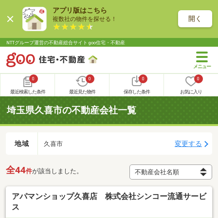
アプリ版はこちら
開く
複数社の物件を探せる！
NTTグループ運営の不動産総合サイト goo住宅・不動産
0
0
0
0
最近検索した条件
最近見た物件
保存した条件
お気に入り
埼玉県久喜市の不動産会社一覧
地域
変更する
久喜市
全44
件
が該当しました。
アパマンショップ久喜店 株式会社シンコー流通サービ
ス