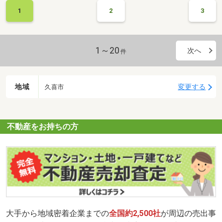
1
2
3
1～20
次へ
件
地域
変更する
久喜市
不動産をお持ちの方
大手から地域密着企業までの
全国約2,500社
が周辺の売出事