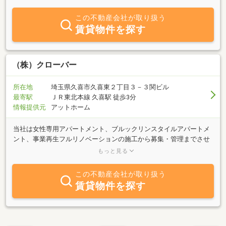
家、あるいは、温かい日差しが感じられる部屋、あるいは美しい夕
日が眺められる家あるいは懐かしい街中の一角にある部屋、等など
この不動産会社が取り扱う
エトセトラです。そして、ご満足いただける結果を目標に一丸とな
賃貸物件を探す
って仕事をして参ります。
（株）クローバー
所在地
埼玉県久喜市久喜東２丁目３－３関ビル
最寄駅
ＪＲ東北本線 久喜駅 徒歩3分
情報提供元
アットホーム
当社は女性専用アパートメント、ブルックリンスタイルアパートメ
ント、事業再生フルリノベーションの施工から募集・管理までさせ
て頂く会社です。オートロックの共用玄関、防犯カメラで防犯面の
もっと見る
安全性を高め、デザインは女性に気に入ってもらえるヨーロッパの
アパートメントデザインを採用。建物が街の景観に貢献し入居者が
この不動産会社が取り扱う
快適に安全に、そして喜びを持って暮らせる、時代を経ても色褪せ
賃貸物件を探す
ることなく街の財産となる真の資産価値の高い集合住宅をご提案い
たします。お気軽にお問い合わせください。スタッフ一同お待ちし
ております。