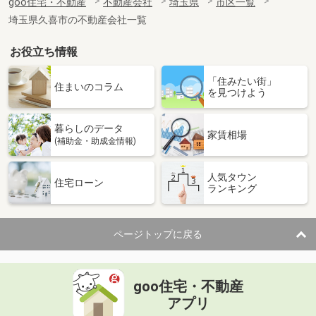
goo住宅・不動産
不動産会社
埼玉県
市区一覧
埼玉県久喜市の不動産会社一覧
お役立ち情報
「住みたい街」
住まいのコラム
を見つけよう
暮らしのデータ
家賃相場
(補助金・助成金情報)
人気タウン
住宅ローン
ランキング
ページトップに戻る
goo住宅・不動産
アプリ