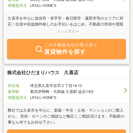
情報提供元
LIFULL HOME'S
久喜市を中心に加須市・幸手市・春日部市・蓮田市等のエリアに対
応！住居や収益物件探しのお手伝いをはじめ、不動産の売却や買取
のご相談、大家様からのご相談も承ります！お気軽にお問い合わせ
もっと見る
ください♪
この不動産会社が取り扱う
賃貸物件を探す
株式会社ひだまりハウス 久喜店
所在地
埼玉県久喜市吉羽２丁目14-13
最寄駅
東武伊勢崎・大師線 久喜駅 徒歩14分
情報提供元
LIFULL HOME'S
弊社では久喜市を中心に、新築・中古・土地・マンションのご購入
から、 売却・ローンのご相談など幅広くご相談頂けます。不動産の
事なら何でもお任せ下さい。