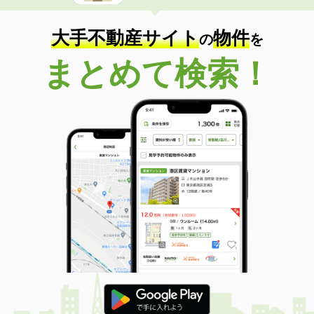
大手不動産サイト
物件
の
を
まとめて検索！