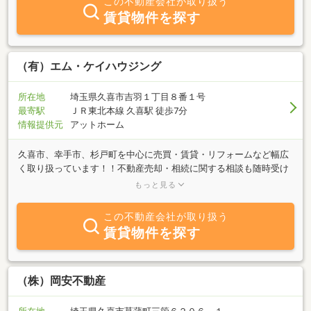
この不動産会社が取り扱う
賃貸物件を探す
（有）エム・ケイハウジング
所在地
埼玉県久喜市吉羽１丁目８番１号
最寄駅
ＪＲ東北本線 久喜駅 徒歩7分
情報提供元
アットホーム
久喜市、幸手市、杉戸町を中心に売買・賃貸・リフォームなど幅広
く取り扱っています！！不動産売却・相続に関する相談も随時受け
つけております！！JR東北本線「久喜」駅から徒歩７分！！駐車場
もっと見る
も完備しています！！お気軽にご来店、お問合せ下さい！！
この不動産会社が取り扱う
賃貸物件を探す
（株）岡安不動産