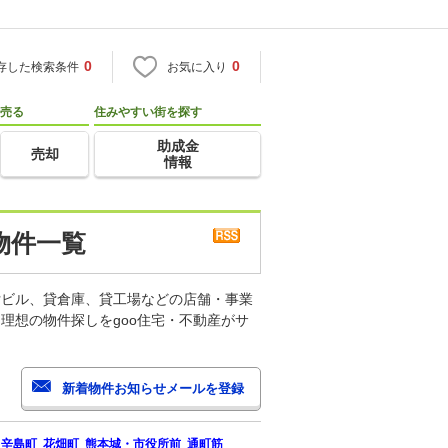
0
0
存した検索条件
お気に入り
売る
住みやすい街を探す
助成金
売却
情報
物件一覧
貸ビル、貸倉庫、貸工場などの店舗・事業
理想の物件探しをgoo住宅・不動産がサ
辛島町
花畑町
熊本城・市役所前
通町筋