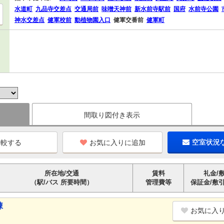
水道町
九品寺交差点
交通局前
味噌天神前
新水前寺駅前
国府
水前寺公園
神水交差点
健軍校前
動植物園入口
健軍交番前
健軍町
間取り図付き表示
お気に入りに追加
空室状況
所在地/交通
賃料
礼金/
（駅/バス 所要時間）
管理費等
保証金/敷
棟
お気に入