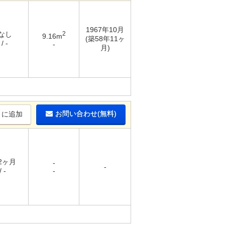
1967年10月
 なし
2
9.16m
(築58年11ヶ
/ -
-
月)
お問い合わせ(無料)
りに追加
 2ヶ月
-
-
 -
-