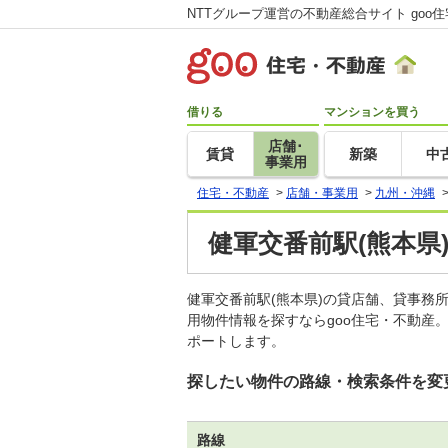
NTTグループ運営の不動産総合サイト goo
借りる
マンションを買う
店舗･
賃貸
新築
中
事業用
住宅・不動産
>
店舗・事業用
>
九州・沖縄
健軍交番前駅(熊本県
健軍交番前駅(熊本県)の貸店舗、貸事
用物件情報を探すならgoo住宅・不動産
ポートします。
探したい物件の路線・検索条件を変
路線