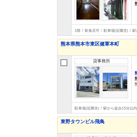
1階
飲食店可
駐車場(近隣含)
駅
熊本県熊本市東区健軍本町
貸事務所
駐車場(近隣含)
駅から徒歩15分以内
東野タウンビル飛鳥