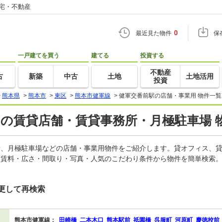
住宅・不動産
0
最近見た物件
保
一戸建てを買う
建てる
投資する
不動産
古
新築
中古
土地
土地活用
投資
>
熊本県
>
熊本市
>
東区
>
熊本市健軍線
>
健軍交番前駅の店舗・事業用 物件一覧
)の賃貸店舗・賃貸事務所・月極駐車場 
務所、月極駐車場などの店舗・事業用物件をご紹介します。貸オフィス、
。賃料・広さ・間取り・写真・人気のこだわり条件から物件を簡単検索。
更して再検索
熊本市健軍線：
田崎橋
二本木口
熊本駅前
祇園橋
呉服町
河原町
慶徳校前