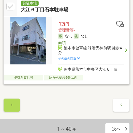
貸駐車場
大江６丁目石本駐車場
1
万円
管理費等-
なし
なし
面積
-
熊本市健軍線 味噌天神前駅 徒歩4
分
その他の交通
熊本県熊本市中央区大江６丁目
即引き渡し可
駅から徒歩5分以内
1
2
1～40
次へ
件