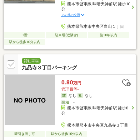
熊本市健軍線 味噌天神前駅 徒歩10
分
その他の交通
熊本県熊本市中央区白山１丁目
1階
駐車場(近隣含)
築10年以内
駅から徒歩10分以内
貸駐車場
九品寺３丁目パーキング
0.80
万円
管理費等-
なし
なし
面積
-
熊本市健軍線 味噌天神前駅 徒歩8
分
熊本県熊本市中央区九品寺３丁目
即引き渡し可
駅から徒歩10分以内