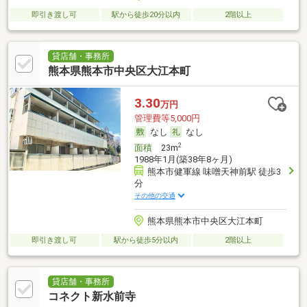
即引き渡し可
駅から徒歩20分以内
2階以上
貸店舗・事務所
熊本県熊本市中央区大江本町
3.30
万円
管理費等5,000円
なし
なし
2
面積
23m
1988年1月(築38年8ヶ月)
熊本市健軍線 味噌天神前駅 徒歩3
分
その他の交通
熊本県熊本市中央区大江本町
即引き渡し可
駅から徒歩5分以内
2階以上
貸店舗・事務所
コネクト新水前寺