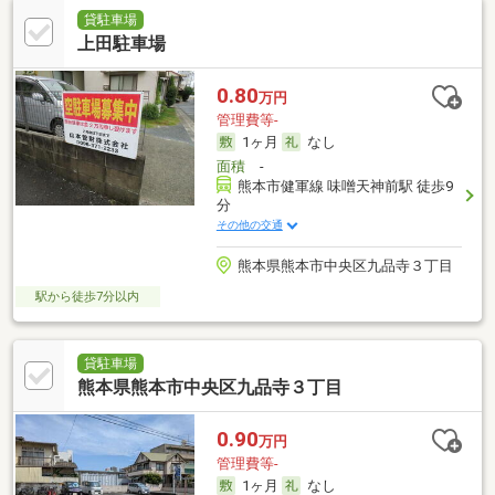
貸駐車場
上田駐車場
0.80
万円
管理費等-
1ヶ月
なし
面積
-
熊本市健軍線 味噌天神前駅 徒歩9
分
その他の交通
熊本県熊本市中央区九品寺３丁目
駅から徒歩7分以内
貸駐車場
熊本県熊本市中央区九品寺３丁目
0.90
万円
管理費等-
1ヶ月
なし