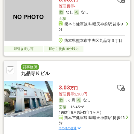
万円
管理費等-
なし
なし
面積
-
熊本市健軍線 味噌天神前駅 徒歩8
分
熊本県熊本市中央区九品寺３丁目
即引き渡し可
駅から徒歩10分以内
貸事務所
九品寺Ｋビル
3.03
万円
管理費等2,200円
3ヶ月
なし
2
面積
16.45m
1983年8月(築43年1ヶ月)
熊本市健軍線 味噌天神前駅 徒歩13
分
その他の交通