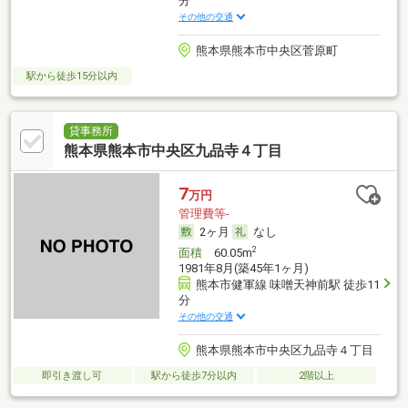
分
その他の交通
熊本県熊本市中央区菅原町
駅から徒歩15分以内
貸事務所
熊本県熊本市中央区九品寺４丁目
7
万円
管理費等-
2ヶ月
なし
2
面積
60.05m
1981年8月(築45年1ヶ月)
熊本市健軍線 味噌天神前駅 徒歩11
分
その他の交通
熊本県熊本市中央区九品寺４丁目
即引き渡し可
駅から徒歩7分以内
2階以上