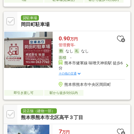
貸駐車場
岡田町駐車場
0.90
万円
管理費等-
なし
なし
面積
-
熊本市健軍線 味噌天神前駅 徒歩6
分
その他の交通
熊本県熊本市中央区岡田町
即引き渡し可
駅から徒歩5分以内
貸店舗（建物一部）
熊本県熊本市北区高平３丁目
7
万円