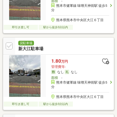
面積
-
熊本市健軍線 味噌天神前駅 徒歩5
分
熊本県熊本市中央区大江６丁目
即引き渡し可
駅から徒歩5分以内
貸駐車場
新大江駐車場
1.80
万円
管理費等-
なし
なし
面積
-
熊本市健軍線 味噌天神前駅 徒歩5
分
熊本県熊本市中央区大江６丁目
即引き渡し可
駅から徒歩5分以内