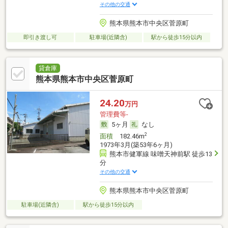
その他の交通
熊本県熊本市中央区菅原町
即引き渡し可
駐車場(近隣含)
駅から徒歩15分以内
貸倉庫
熊本県熊本市中央区菅原町
24.20
万円
管理費等-
5ヶ月
なし
2
面積
182.46m
1973年3月(築53年6ヶ月)
熊本市健軍線 味噌天神前駅 徒歩13
分
その他の交通
熊本県熊本市中央区菅原町
駐車場(近隣含)
駅から徒歩15分以内