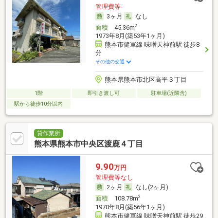
管理費等-
3ヶ月
なし
2
面積
45.36m
1973年8月(築53年1ヶ月)
熊本市健軍線 味噌天神前駅 徒歩8
分
その他の交通
熊本県熊本市北区高平３丁目
1階
即引き渡し可
駐車場(近隣含)
駅から徒歩10分以内
貸作業所
熊本県熊本市中央区渡鹿４丁目
9.90
万円
管理費等なし
2ヶ月
なし(2ヶ月)
2
面積
108.78m
1970年8月(築56年1ヶ月)
熊本市健軍線 味噌天神前駅 徒歩29