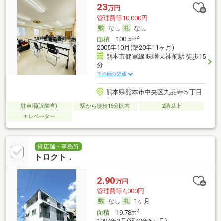
23
万円
管理費等10,000円
なし
なし
2
面積
100.5m
2005年10月(築20年11ヶ月)
熊本市健軍線 味噌天神前駅 徒歩15
分
その他の交通
熊本県熊本市中央区九品寺５丁目
駐車場(近隣含)
駅から徒歩15分以内
2階以上
エレベーター
貸店舗・事務所
トロクト．
2.90
万円
管理費等4,000円
なし
1ヶ月
2
面積
19.78m
1984年3月(築42年6ヶ月)