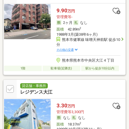
9.90
万円
管理費等-
2ヶ月
なし
2
面積
42.89m
1988年3月(築38年6ヶ月)
熊本市健軍線 味噌天神前駅 徒歩10
分
その他の交通
熊本県熊本市中央区大江４丁目
1階
駐車場(近隣含)
駅から徒歩10分以内
貸店舗・事務所
レジデンス大江
3.30
万円
管理費等3,300円
なし
なし
2
面積
18.37m