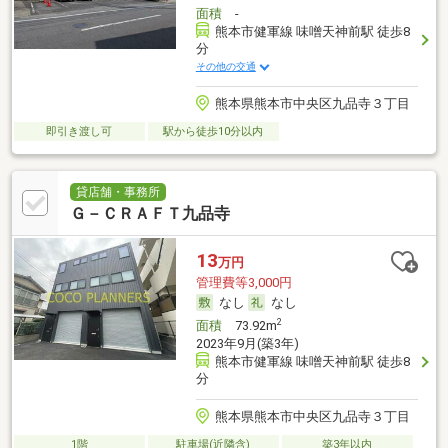
面積
-
熊本市健軍線 味噌天神前駅 徒歩8
分
その他の交通
熊本県熊本市中央区九品寺３丁目
即引き渡し可
駅から徒歩10分以内
貸店舗・事務所
Ｇ－ＣＲＡＦＴ九品寺
13
万円
管理費等3,000円
なし
なし
2
面積
73.92m
2023年9月(築3年)
熊本市健軍線 味噌天神前駅 徒歩8
分
熊本県熊本市中央区九品寺３丁目
1階
駐車場(近隣含)
築3年以内