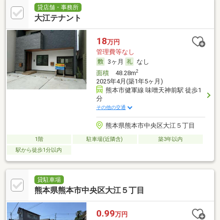
貸店舗・事務所
大江テナント
18
万円
管理費等なし
3ヶ月
なし
2
面積
48.28m
2025年4月(築1年5ヶ月)
熊本市健軍線 味噌天神前駅 徒歩1
分
その他の交通
熊本県熊本市中央区大江５丁目
1階
駐車場(近隣含)
築3年以内
駅から徒歩1分以内
貸駐車場
熊本県熊本市中央区大江５丁目
0.99
万円