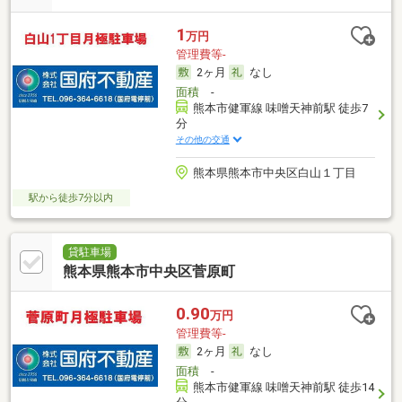
1
万円
管理費等-
2ヶ月
なし
面積
-
熊本市健軍線 味噌天神前駅 徒歩7
分
その他の交通
熊本県熊本市中央区白山１丁目
駅から徒歩7分以内
貸駐車場
熊本県熊本市中央区菅原町
0.90
万円
管理費等-
2ヶ月
なし
面積
-
熊本市健軍線 味噌天神前駅 徒歩14