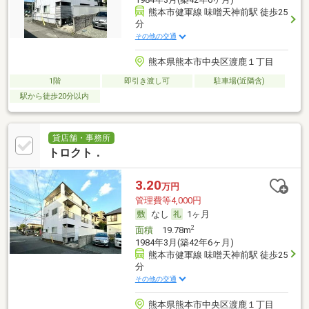
熊本市健軍線 味噌天神前駅 徒歩25
分
その他の交通
熊本県熊本市中央区渡鹿１丁目
1階
即引き渡し可
駐車場(近隣含)
駅から徒歩20分以内
貸店舗・事務所
トロクト．
3.20
万円
管理費等4,000円
なし
1ヶ月
2
面積
19.78m
1984年3月(築42年6ヶ月)
熊本市健軍線 味噌天神前駅 徒歩25
分
その他の交通
熊本県熊本市中央区渡鹿１丁目