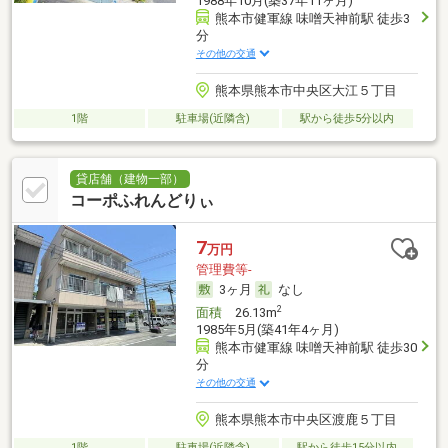
1988年10月(築37年11ヶ月)
熊本市健軍線 味噌天神前駅 徒歩3
分
その他の交通
熊本県熊本市中央区大江５丁目
1階
駐車場(近隣含)
駅から徒歩5分以内
貸店舗（建物一部）
コーポふれんどりぃ
7
万円
管理費等-
3ヶ月
なし
2
面積
26.13m
1985年5月(築41年4ヶ月)
熊本市健軍線 味噌天神前駅 徒歩30
分
その他の交通
熊本県熊本市中央区渡鹿５丁目
1階
駐車場(近隣含)
駅から徒歩15分以内