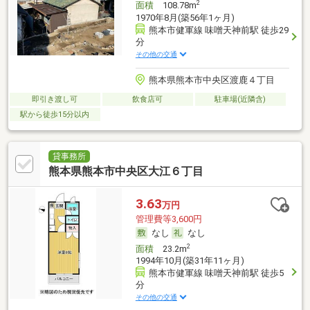
2
面積
108.78m
1970年8月(築56年1ヶ月)
熊本市健軍線 味噌天神前駅 徒歩29
分
その他の交通
熊本県熊本市中央区渡鹿４丁目
即引き渡し可
飲食店可
駐車場(近隣含)
駅から徒歩15分以内
貸事務所
熊本県熊本市中央区大江６丁目
3.63
万円
管理費等3,600円
なし
なし
2
面積
23.2m
1994年10月(築31年11ヶ月)
熊本市健軍線 味噌天神前駅 徒歩5
分
その他の交通