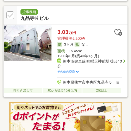
貸事務所
九品寺Ｋビル
3.03
万円
管理費等2,200円
3ヶ月
なし
2
面積
16.45m
1983年8月(築43年1ヶ月)
熊本市健軍線 味噌天神前駅 徒歩13
分
その他の交通
熊本県熊本市中央区九品寺５丁目
即引き渡し可
駅から徒歩15分以内
2階以上