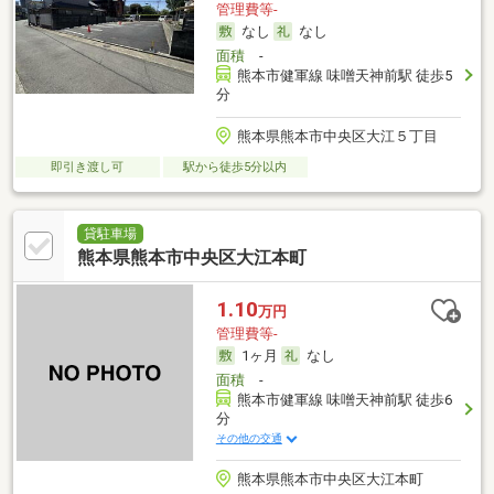
管理費等-
なし
なし
面積
-
熊本市健軍線 味噌天神前駅 徒歩5
分
熊本県熊本市中央区大江５丁目
即引き渡し可
駅から徒歩5分以内
貸駐車場
熊本県熊本市中央区大江本町
1.10
万円
管理費等-
1ヶ月
なし
面積
-
熊本市健軍線 味噌天神前駅 徒歩6
分
その他の交通
熊本県熊本市中央区大江本町