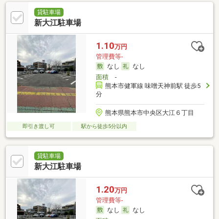
貸駐車場
新大江駐車場
1.10
万円
管理費等-
なし
なし
面積
-
熊本市健軍線 味噌天神前駅 徒歩5
分
熊本県熊本市中央区大江６丁目
即引き渡し可
駅から徒歩5分以内
貸駐車場
新大江駐車場
1.20
万円
管理費等-
なし
なし