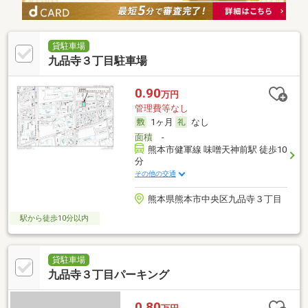
貸駐車場
九品寺３丁目駐車場
0.90
万円
管理費等なし
1ヶ月
なし
面積
-
熊本市健軍線 味噌天神前駅 徒歩10
分
その他の交通
熊本県熊本市中央区九品寺３丁目
駅から徒歩10分以内
貸駐車場
九品寺３丁目パーキング
0.80