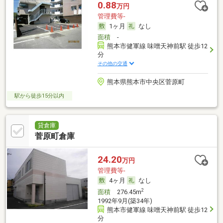
0.88
万円
管理費等-
1ヶ月
なし
面積
-
熊本市健軍線 味噌天神前駅 徒歩12
分
その他の交通
熊本県熊本市中央区菅原町
駅から徒歩15分以内
貸倉庫
菅原町倉庫
24.20
万円
管理費等-
4ヶ月
なし
2
面積
276.45m
1992年9月(築34年)
熊本市健軍線 味噌天神前駅 徒歩12
分