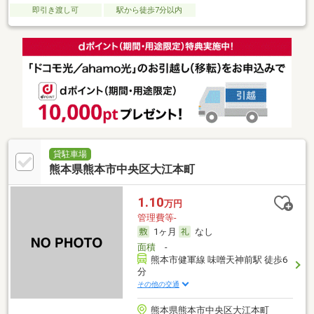
即引き渡し可
駅から徒歩7分以内
貸駐車場
熊本県熊本市中央区大江本町
1.10
万円
管理費等-
1ヶ月
なし
面積
-
熊本市健軍線 味噌天神前駅 徒歩6
分
その他の交通
熊本県熊本市中央区大江本町