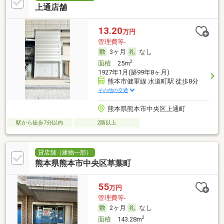
上通店舗
13.20
万円
管理費等-
3ヶ月
なし
2
面積
25m
1927年1月(築99年8ヶ月)
熊本市健軍線 水道町駅 徒歩8分
その他の交通
熊本県熊本市中央区上通町
駅から徒歩7分以内
2階以上
貸店舗（建物一部）
熊本県熊本市中央区草葉町
55
万円
管理費等-
2ヶ月
なし
2
面積
143.28m