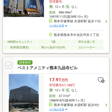
管理費等-
12ヶ月
なし
2
面積
896.99m
1997年11月(築28年10ヶ月)
熊本市健軍線 水道町駅 徒歩11分
その他の交通
熊本県熊本市中央区坪井２丁目
24時間セキュリティ
1階
即引き渡し可
駐車場(近隣含)
駅から徒歩1分以内
エレベーター
貸事務所
ベストアメニティ熊本九品寺ビル
17.91
万円
管理費等67,188円
12ヶ月
なし
2
面積
67.31m
1986年8月(築40年1ヶ月)
熊本市健軍線 水道町駅 徒歩9分
その他の交通