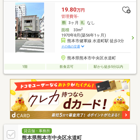
19.80
万円
管理費等-
3ヶ月
なし
2
面積
33m
1970年8月(築56年1ヶ月)
熊本市健軍線 水道町駅 徒歩3分
その他の交通
熊本県熊本市中央区水道町
1階
飲食店可
駅から徒歩5分以内
貸店舗・事務所
熊本県熊本市中央区水道町