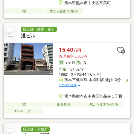
熊本県熊本市中央区草葉町
1階
駅から徒歩7分以内
貸店舗（建物一部）
湛ビル
15.40
万円
管理費等5,500円
3ヶ月
なし
2
面積
81.52m
1982年3月(築44年6ヶ月)
熊本市健軍線 水道町駅 徒歩10分
その他の交通
熊本県熊本市中央区九品寺１丁目
1階
飲食店可
駅から徒歩7分以内
エレベーター
貸店舗・事務所