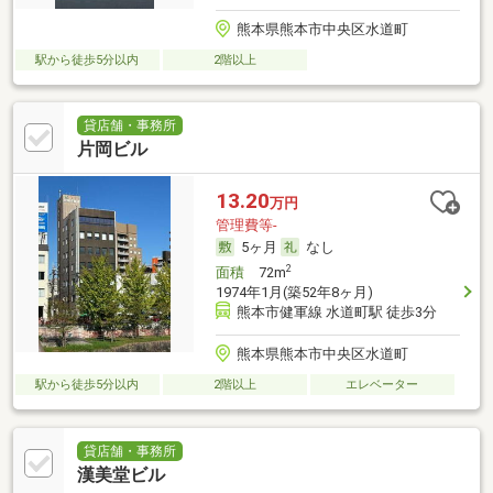
熊本県熊本市中央区水道町
駅から徒歩5分以内
2階以上
貸店舗・事務所
片岡ビル
13.20
万円
管理費等-
5ヶ月
なし
2
面積
72m
1974年1月(築52年8ヶ月)
熊本市健軍線 水道町駅 徒歩3分
熊本県熊本市中央区水道町
駅から徒歩5分以内
2階以上
エレベーター
貸店舗・事務所
漢美堂ビル