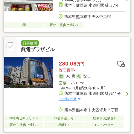
熊本市健軍線 水道町駅 徒歩7分
熊本県熊本市中央区中央街
1階
駅から徒歩7分以内
貸事務所
熊電プラザビル
230.08
万円
管理費等-
8ヶ月
なし
2
面積
768.3m
1997年11月(築28年10ヶ月)
熊本市健軍線 水道町駅 徒歩11分
その他の交通
熊本県熊本市中央区坪井２丁目
24時間セキュリティ
即引き渡し可
駐車場(近隣含)
駅から徒歩1分以内
2階以上
エレベーター