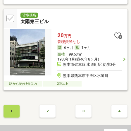
貸事務所
太陽第三ビル
20
万円
管理費等なし
6ヶ月
1ヶ月
2
面積
99.63m
1980年1月(築46年8ヶ月)
熊本市健軍線 水道町駅 徒歩2分
熊本県熊本市中央区水道町
駅から徒歩5分以内
2階以上
1
2
3
4