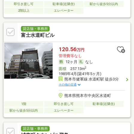
即引き渡し可
駐車場(近隣含)
駅から徒歩5分以内
2階以上
エレベーター
貸店舗・事務所
富士水道町ビル
120.56
万円
管理費等なし
12ヶ月
なし
2
面積
257.13m
1985年4月(築41年5ヶ月)
熊本市健軍線 水道町駅 徒歩3分
その他の交通
熊本県熊本市中央区水道町
1階
即引き渡し可
駐車場(近隣含)
駅から徒歩5分以内
エレベーター
貸店舗・事務所