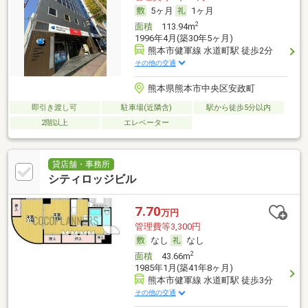
5ヶ月
1ヶ月
2
面積
113.94m
1996年4月(築30年5ヶ月)
熊本市健軍線 水道町駅 徒歩2分
その他の交通
熊本県熊本市中央区安政町
即引き渡し可
駐車場(近隣含)
駅から徒歩5分以内
2階以上
エレベーター
貸店舗・事務所
シティロッジビル
7.70
万円
管理費等3,300円
なし
なし
2
面積
43.66m
1985年1月(築41年8ヶ月)
熊本市健軍線 水道町駅 徒歩3分
その他の交通