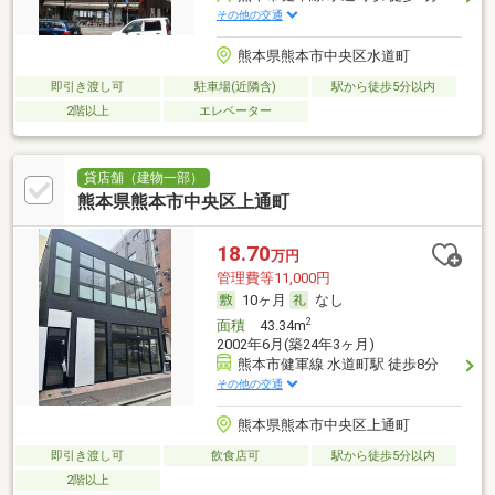
その他の交通
熊本県熊本市中央区水道町
即引き渡し可
駐車場(近隣含)
駅から徒歩5分以内
2階以上
エレベーター
貸店舗（建物一部）
熊本県熊本市中央区上通町
18.70
万円
管理費等11,000円
10ヶ月
なし
2
面積
43.34m
2002年6月(築24年3ヶ月)
熊本市健軍線 水道町駅 徒歩8分
その他の交通
熊本県熊本市中央区上通町
即引き渡し可
飲食店可
駅から徒歩5分以内
2階以上