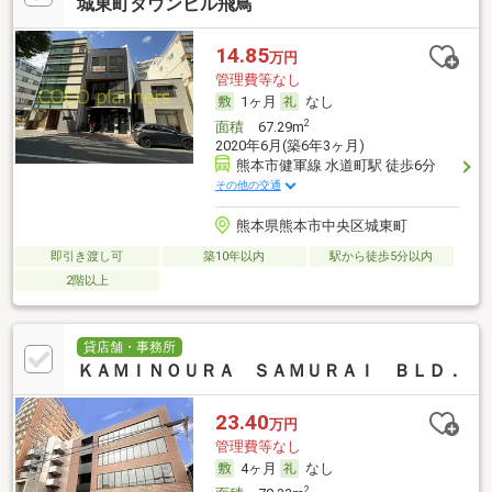
城東町タウンビル飛鳥
14.85
万円
管理費等なし
1ヶ月
なし
2
面積
67.29m
2020年6月(築6年3ヶ月)
熊本市健軍線 水道町駅 徒歩6分
その他の交通
熊本県熊本市中央区城東町
即引き渡し可
築10年以内
駅から徒歩5分以内
2階以上
貸店舗・事務所
ＫＡＭＩＮＯＵＲＡ ＳＡＭＵＲＡＩ ＢＬＤ．
23.40
万円
管理費等なし
4ヶ月
なし
2