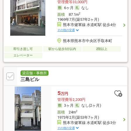
管理費等33,000円
6ヶ月
なし
2
面積
87.1m
1969年7月(築57年2ヶ月)
熊本市健軍線 水道町駅 徒歩4分
その他の交通
熊本県熊本市中央区手取本町
即引き渡し可
駅から徒歩5分以内
2階以上
エレベーター
貸店舗・事務所
三島ビル
5
万円
管理費等2,200円
3ヶ月
なし(2ヶ月)
2
面積
24m
1973年2月(築53年7ヶ月)
熊本市健軍線 水道町駅 徒歩3分
その他の交通