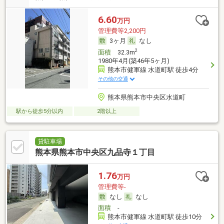
6.60
万円
管理費等2,200円
3ヶ月
なし
2
面積
32.3m
1980年4月(築46年5ヶ月)
熊本市健軍線 水道町駅 徒歩4分
その他の交通
熊本県熊本市中央区水道町
駅から徒歩5分以内
2階以上
貸駐車場
熊本県熊本市中央区九品寺１丁目
1.76
万円
管理費等-
なし
なし
面積
-
熊本市健軍線 水道町駅 徒歩10分