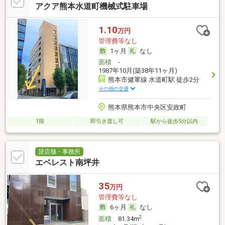
アクア熊本水道町機械式駐車場
1.10
万円
管理費等なし
1ヶ月
なし
面積
-
1987年10月(築38年11ヶ月)
熊本市健軍線 水道町駅 徒歩2分
その他の交通
熊本県熊本市中央区安政町
1階
即引き渡し可
駅から徒歩5分以内
貸店舗・事務所
エベレスト南坪井
35
万円
管理費等なし
6ヶ月
なし
2
面積
81.34m