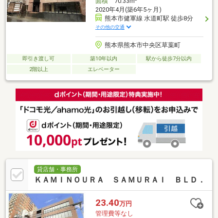
面積
70.33m
2020年4月(築6年5ヶ月)
熊本市健軍線 水道町駅 徒歩8分
その他の交通
熊本県熊本市中央区草葉町
即引き渡し可
築10年以内
駅から徒歩7分以内
2階以上
エレベーター
貸店舗・事務所
ＫＡＭＩＮＯＵＲＡ ＳＡＭＵＲＡＩ ＢＬＤ．
23.40
万円
管理費等なし