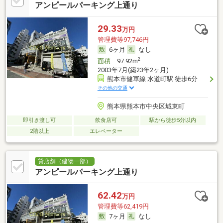
アンピールパーキング上通り
29.33
万円
管理費等97,746円
6ヶ月
なし
2
面積
97.92m
2003年7月(築23年2ヶ月)
熊本市健軍線 水道町駅 徒歩6分
その他の交通
熊本県熊本市中央区城東町
即引き渡し可
飲食店可
駅から徒歩5分以内
2階以上
エレベーター
貸店舗（建物一部）
アンピールパーキング上通り
62.42
万円
管理費等62,419円
7ヶ月
なし