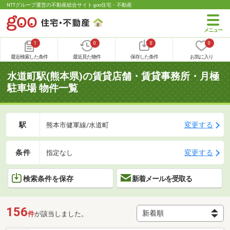
NTTグループ運営の不動産総合サイト goo住宅・不動産
1
0
0
0
最近検索した条件
最近見た物件
保存した条件
お気に入り
水道町駅(熊本県)の賃貸店舗・賃貸事務所・月極
駐車場 物件一覧
駅
変更する
熊本市健軍線/水道町
条件
変更する
指定なし
検索条件を保存
新着メールを受取る
156
件
が該当しました。