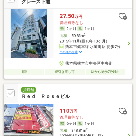
グレース下通
27.50
万円
管理費等なし
2ヶ月
1ヶ月
2
面積
50.83m
2015年11月(築10年10ヶ月)
熊本市健軍線 水道町駅 徒歩7分
その他の交通
熊本県熊本市中央区中央街
1階
即引き渡し可
駅から徒歩7分以内
貸店舗
Ｒｅｄ Ｒｏｓｅビル
110
万円
管理費等なし
6ヶ月
1ヶ月
2
面積
348.81m
1976年4月(築50年5ヶ月)