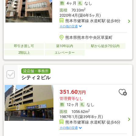
4ヶ月
なし
2
面積
70.33m
2020年4月(築6年5ヶ月)
熊本市健軍線 水道町駅 徒歩8分
その他の交通
熊本県熊本市中央区草葉町
即引き渡し可
築10年以内
駅から徒歩7分以内
2階以上
エレベーター
貸店舗・事務所
シティ２ビル
351.60
万円
管理費等なし
12ヶ月
なし
2
面積
1056.62m
1987年1月(築39年8ヶ月)
熊本市健軍線 水道町駅 徒歩6分
その他の交通