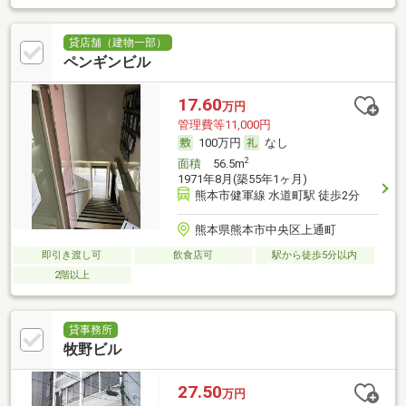
貸店舗（建物一部）
ペンギンビル
17.60
万円
管理費等11,000円
100万円
なし
2
面積
56.5m
1971年8月(築55年1ヶ月)
熊本市健軍線 水道町駅 徒歩2分
熊本県熊本市中央区上通町
即引き渡し可
飲食店可
駅から徒歩5分以内
2階以上
貸事務所
牧野ビル
27.50
万円