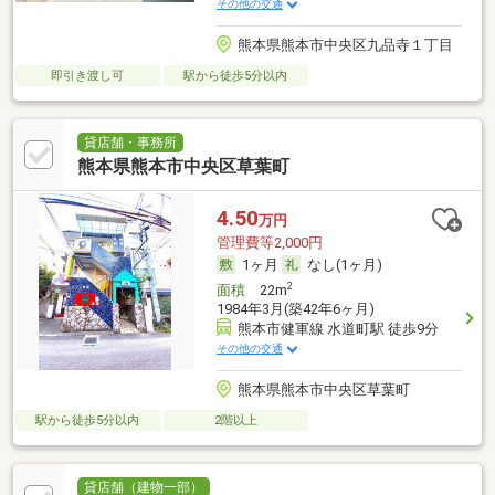
その他の交通
熊本県熊本市中央区九品寺１丁目
即引き渡し可
駅から徒歩5分以内
貸店舗・事務所
熊本県熊本市中央区草葉町
4.50
万円
管理費等2,000円
1ヶ月
なし(1ヶ月)
2
面積
22m
1984年3月(築42年6ヶ月)
熊本市健軍線 水道町駅 徒歩9分
その他の交通
熊本県熊本市中央区草葉町
駅から徒歩5分以内
2階以上
貸店舗（建物一部）