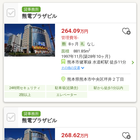
貸事務所
熊電プラザビル
264.09
万円
管理費等-
8ヶ月
なし
2
面積
881.85m
1997年11月(築28年10ヶ月)
熊本市健軍線 水道町駅 徒歩11分
その他の交通
熊本県熊本市中央区坪井２丁目
24時間セキュリティ
駐車場(近隣含)
駅から徒歩1分以内
2階以上
エレベーター
貸事務所
熊電プラザビル
268.62
万円