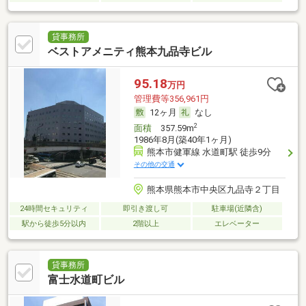
貸事務所
ベストアメニティ熊本九品寺ビル
95.18
万円
管理費等356,961円
12ヶ月
なし
2
面積
357.59m
1986年8月(築40年1ヶ月)
熊本市健軍線 水道町駅 徒歩9分
その他の交通
熊本県熊本市中央区九品寺２丁目
24時間セキュリティ
即引き渡し可
駐車場(近隣含)
駅から徒歩5分以内
2階以上
エレベーター
貸事務所
富士水道町ビル