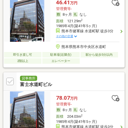
46.41
万円
管理費等-
8ヶ月
なし
2
面積
121.29m
1985年4月(築41年5ヶ月)
熊本市健軍線 水道町駅 徒歩3分
その他の交通
熊本県熊本市中央区水道町
即引き渡し可
駐車場(近隣含)
駅から徒歩5分以内
2階以上
エレベーター
貸事務所
富士水道町ビル
78.07
万円
管理費等-
8ヶ月
なし
2
面積
204.03m
1985年4月(築41年5ヶ月)
熊本市健軍線 水道町駅 徒歩3分