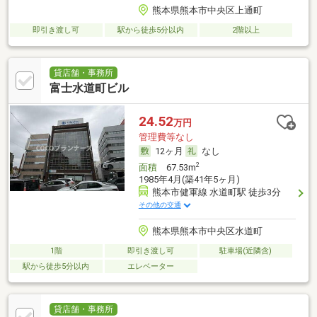
熊本県熊本市中央区上通町
即引き渡し可
駅から徒歩5分以内
2階以上
貸店舗・事務所
富士水道町ビル
24.52
万円
管理費等なし
12ヶ月
なし
2
面積
67.53m
1985年4月(築41年5ヶ月)
熊本市健軍線 水道町駅 徒歩3分
その他の交通
熊本県熊本市中央区水道町
1階
即引き渡し可
駐車場(近隣含)
駅から徒歩5分以内
エレベーター
貸店舗・事務所