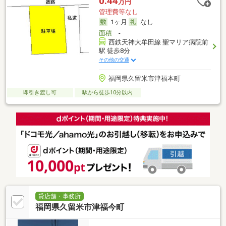
0.44
万円
管理費等なし
1ヶ月
なし
面積
-
西鉄天神大牟田線 聖マリア病院前
駅 徒歩8分
その他の交通
福岡県久留米市津福本町
即引き渡し可
駅から徒歩10分以内
貸店舗・事務所
福岡県久留米市津福今町