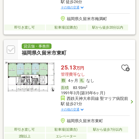
駅 徒歩26分
その他の交通
福岡県久留米市梅満町
即引き渡し可
駐車場(近隣含)
駅から徒歩20分以内
貸店舗・事務所
福岡県久留米市東町
25.13
万円
管理費等なし
4ヶ月
なし
2
面積
83.93m
1991年3月(築35年6ヶ月)
西鉄天神大牟田線 聖マリア病院前
駅 徒歩21分
その他の交通
福岡県久留米市東町
即引き渡し可
駐車場(近隣含)
駅から徒歩7分以内
2階以上
エレベーター