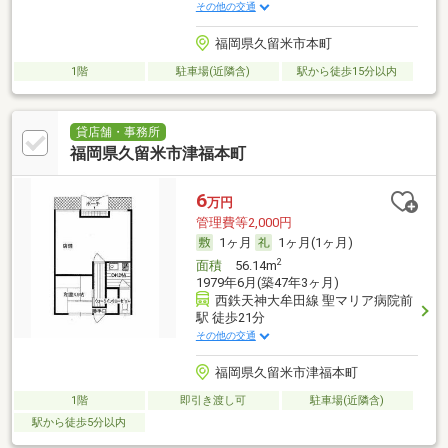
その他の交通
福岡県久留米市本町
1階
駐車場(近隣含)
駅から徒歩15分以内
貸店舗・事務所
福岡県久留米市津福本町
6
万円
管理費等2,000円
1ヶ月
1ヶ月(1ヶ月)
2
面積
56.14m
1979年6月(築47年3ヶ月)
西鉄天神大牟田線 聖マリア病院前
駅 徒歩21分
その他の交通
福岡県久留米市津福本町
1階
即引き渡し可
駐車場(近隣含)
駅から徒歩5分以内