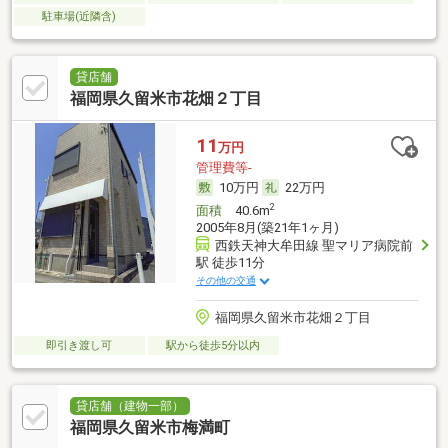
駐車場(近隣含)
貸店舗
福岡県久留米市花畑２丁目
11
万円
管理費等-
10万円
22万円
2
面積
40.6m
2005年8月(築21年1ヶ月)
西鉄天神大牟田線 聖マリア病院前
駅 徒歩11分
その他の交通
福岡県久留米市花畑２丁目
即引き渡し可
駅から徒歩5分以内
貸店舗（建物一部）
福岡県久留米市梅満町