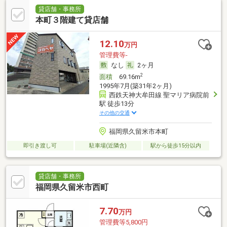
貸店舗・事務所
本町３階建て貸店舗
12.10
万円
管理費等-
なし
2ヶ月
2
面積
69.16m
1995年7月(築31年2ヶ月)
西鉄天神大牟田線 聖マリア病院前
駅 徒歩13分
その他の交通
福岡県久留米市本町
即引き渡し可
駐車場(近隣含)
駅から徒歩15分以内
貸店舗・事務所
福岡県久留米市西町
7.70
万円
管理費等5,800円