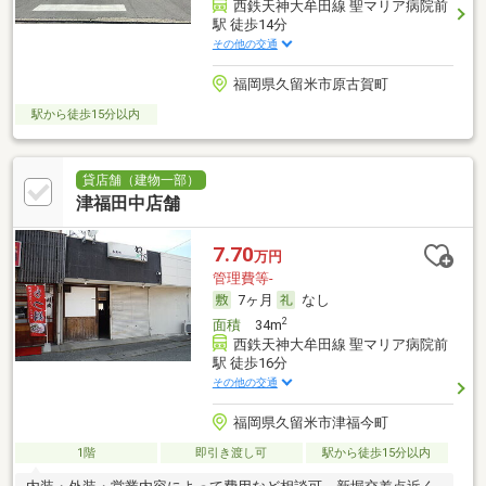
西鉄天神大牟田線 聖マリア病院前
駅 徒歩14分
その他の交通
福岡県久留米市原古賀町
駅から徒歩15分以内
貸店舗（建物一部）
津福田中店舗
7.70
万円
管理費等-
7ヶ月
なし
2
面積
34m
西鉄天神大牟田線 聖マリア病院前
駅 徒歩16分
その他の交通
福岡県久留米市津福今町
1階
即引き渡し可
駅から徒歩15分以内