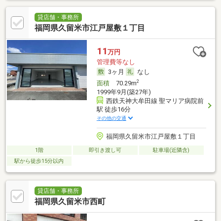
貸店舗・事務所
福岡県久留米市江戸屋敷１丁目
11
万円
管理費等なし
3ヶ月
なし
2
面積
70.29m
1999年9月(築27年)
西鉄天神大牟田線 聖マリア病院前
駅 徒歩16分
その他の交通
福岡県久留米市江戸屋敷１丁目
1階
即引き渡し可
駐車場(近隣含)
駅から徒歩15分以内
貸店舗・事務所
福岡県久留米市西町