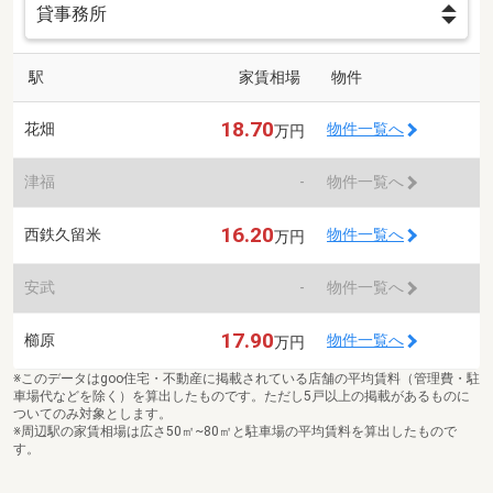
駅
家賃相場
物件
18.70
花畑
物件一覧へ
万円
津福
-
物件一覧へ
16.20
西鉄久留米
物件一覧へ
万円
安武
-
物件一覧へ
17.90
櫛原
物件一覧へ
万円
※このデータはgoo住宅・不動産に掲載されている店舗の平均賃料（管理費・駐
車場代などを除く）を算出したものです。ただし5戸以上の掲載があるものに
ついてのみ対象とします。
※周辺駅の家賃相場は広さ50㎡~80㎡と駐車場の平均賃料を算出したもので
す。