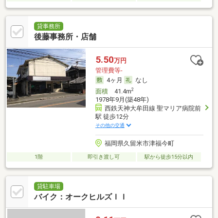
貸事務所
後藤事務所・店舗
5.50
万円
管理費等-
4ヶ月
なし
2
面積
41.4m
1978年9月(築48年)
西鉄天神大牟田線 聖マリア病院前
駅 徒歩12分
その他の交通
福岡県久留米市津福今町
1階
即引き渡し可
駅から徒歩15分以内
貸駐車場
バイク：オークヒルズＩＩ