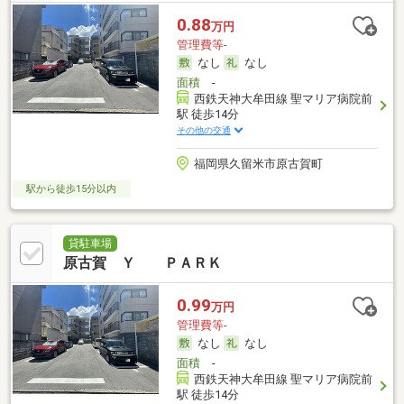
0.88
万円
管理費等-
なし
なし
面積
-
西鉄天神大牟田線 聖マリア病院前
駅 徒歩14分
その他の交通
福岡県久留米市原古賀町
駅から徒歩15分以内
貸駐車場
原古賀 Ｙ ＰＡＲＫ
0.99
万円
管理費等-
なし
なし
面積
-
西鉄天神大牟田線 聖マリア病院前
駅 徒歩14分