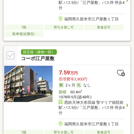
駅 バス5分/「江戸屋敷」バス停 停歩4
分
福岡県久留米市江戸屋敷１丁目
1階
即引き渡し可
飲食店可
駐車場(近隣含)
貸店舗（建物一部）
コーポ江戸屋敷
7.59
万円
管理費等3,800円
2ヶ月
なし
2
面積
60.4m
1978年9月(築48年)
西鉄天神大牟田線 聖マリア病院前
駅 バス5分/「江戸屋敷」バス停 停歩4
分
福岡県久留米市江戸屋敷１丁目
1階
即引き渡し可
飲食店可