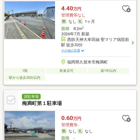
4.40
万円
管理費等なし
なし
1ヶ月
2
面積
8.2m
2026年7月 新築
西鉄天神大牟田線 聖マリア病院前
駅 徒歩30分
その他の交通
福岡県久留米市梅満町
1階
飲食店可
築1年以内
駅から徒歩20分以内
貸駐車場
梅満町第１駐車場
0.60
万円
管理費等-
なし
なし
面積
-