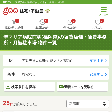
NTTグループ運営の不動産総合サイト goo住宅・不動産
1
0
0
0
最近検索した条件
最近見た物件
保存した条件
お気に入り
聖マリア病院前駅(福岡県)の賃貸店舗・賃貸事務
所・月極駐車場 物件一覧
駅
変更する
西鉄天神大牟田線/聖マリア病院前
条件
変更する
指定なし
検索条件を保存
新着メールを受取る
25
件
が該当しました。