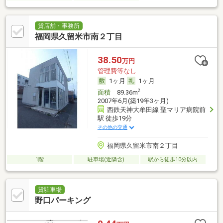
貸店舗・事務所
福岡県久留米市南２丁目
38.50
万円
管理費等なし
1ヶ月
1ヶ月
2
面積
89.36m
2007年6月(築19年3ヶ月)
西鉄天神大牟田線 聖マリア病院前
駅 徒歩19分
その他の交通
福岡県久留米市南２丁目
1階
駐車場(近隣含)
駅から徒歩10分以内
貸駐車場
野口パーキング