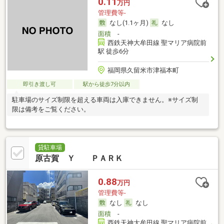
0.11
万円
管理費等-
なし(1.1ヶ月)
なし
面積
-
西鉄天神大牟田線 聖マリア病院前
駅 徒歩6分
福岡県久留米市津福本町
即引き渡し可
駅から徒歩7分以内
駐車場のサイズ制限を超える車両は入庫できません。※サイズ制
限は備考をご覧ください。
貸駐車場
原古賀 Ｙ ＰＡＲＫ
0.88
万円
管理費等-
なし
なし
面積
-
西鉄天神大牟田線 聖マリア病院前