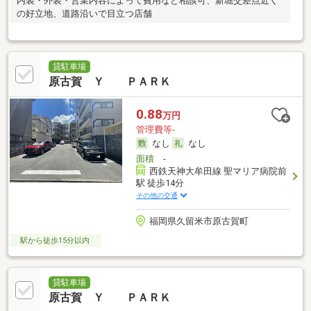
内装・外装・営業内容によって費用など相談可、新堀交差点近く
の好立地、道路沿いで目立つ店舗
貸駐車場
原古賀 Ｙ ＰＡＲＫ
0.88
万円
管理費等-
なし
なし
面積
-
西鉄天神大牟田線 聖マリア病院前
駅 徒歩14分
その他の交通
福岡県久留米市原古賀町
駅から徒歩15分以内
貸駐車場
原古賀 Ｙ ＰＡＲＫ