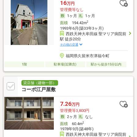
16
万円
管理費等なし
1ヶ月
1ヶ月
2
面積
194.42m
1993年6月(築33年3ヶ月)
西鉄天神大牟田線 聖マリア病院前
駅 徒歩20分
その他の交通
福岡県久留米市津福今町
1階
駐車場(近隣含)
駅から徒歩15分以内
貸店舗（建物一部）
コーポ江戸屋敷
7.26
万円
管理費等3,800円
2ヶ月
なし
2
面積
60.4m
1978年9月(築48年)
西鉄天神大牟田線 聖マリア病院前