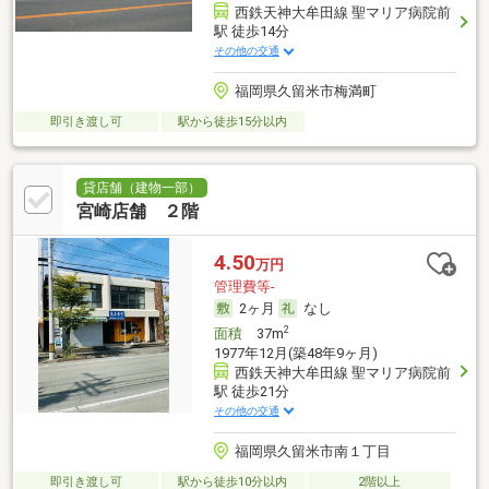
西鉄天神大牟田線 聖マリア病院前
駅 徒歩14分
その他の交通
福岡県久留米市梅満町
即引き渡し可
駅から徒歩15分以内
貸店舗（建物一部）
宮崎店舗 ２階
4.50
万円
管理費等-
2ヶ月
なし
2
面積
37m
1977年12月(築48年9ヶ月)
西鉄天神大牟田線 聖マリア病院前
駅 徒歩21分
その他の交通
福岡県久留米市南１丁目
即引き渡し可
駅から徒歩10分以内
2階以上