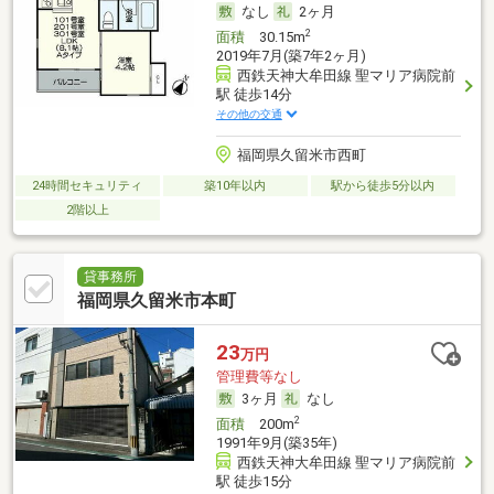
なし
2ヶ月
2
面積
30.15m
2019年7月(築7年2ヶ月)
西鉄天神大牟田線 聖マリア病院前
駅 徒歩14分
その他の交通
福岡県久留米市西町
24時間セキュリティ
築10年以内
駅から徒歩5分以内
2階以上
貸事務所
福岡県久留米市本町
23
万円
管理費等なし
3ヶ月
なし
2
面積
200m
1991年9月(築35年)
西鉄天神大牟田線 聖マリア病院前
駅 徒歩15分