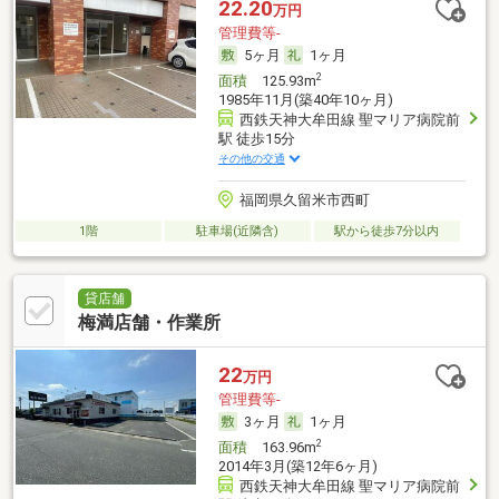
22.20
万円
管理費等-
5ヶ月
1ヶ月
2
面積
125.93m
1985年11月(築40年10ヶ月)
西鉄天神大牟田線 聖マリア病院前
駅 徒歩15分
その他の交通
福岡県久留米市西町
1階
駐車場(近隣含)
駅から徒歩7分以内
貸店舗
梅満店舗・作業所
22
万円
管理費等-
3ヶ月
1ヶ月
2
面積
163.96m
2014年3月(築12年6ヶ月)
西鉄天神大牟田線 聖マリア病院前