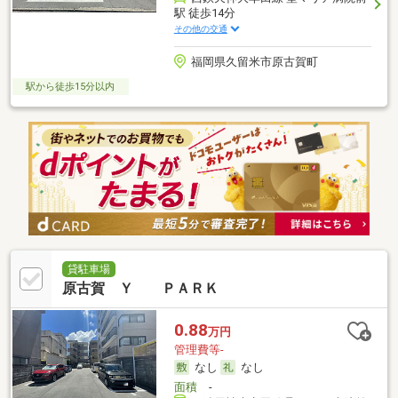
駅 徒歩14分
その他の交通
福岡県久留米市原古賀町
駅から徒歩15分以内
貸駐車場
原古賀 Ｙ ＰＡＲＫ
0.88
万円
管理費等-
なし
なし
面積
-