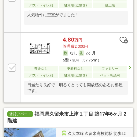
バス・トイレ別
駐車場(近隣含)
最上階
人気物件に空室がでました！
4.80
万円
管理費2,000円
なし
2ヶ月
2
5階 / 3DK（57.75m
）
敷金なし
更新料なし
ファミリー
バス・トイレ別
駐車場(近隣含)
ペット相談可
日当たり良好で、明るくとっても開放感のあるお部屋
です。
福岡県久留米市上津１丁目 築17年6ヶ月 2
賃貸アパート
階建
久大本線 久留米高校前駅 徒歩22