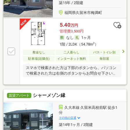
築15年 / 2階建
福岡県久留米市梅満町
5.40
万円
管理費3,500円
なし
1ヶ月
2
1階 / 2LDK（54.78m
）
敷金なし
二人暮らし
バス・トイレ別
駐車場(近隣含)
インターネット無料
角部屋
スマホで検索された方は下部のボタンから、パソコン
で検索された方は右側のボタンからお問合せ下さい
☆★☆
シャーメゾン縁
賃貸アパート
久大本線 久留米高校前駅 徒歩1
分
その他の交通
築14年1ヶ月 / 2階建