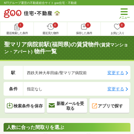
NTTグループ運営の不動産総合サイト goo住宅・不動産
1
0
0
0
最近検索した条件
最近見た物件
保存した条件
お気に入り
聖マリア病院前駅(福岡県)の賃貸物件
(賃貸マンショ
物件一覧
ン・アパート)
駅
変更する
西鉄天神大牟田線/聖マリア病院前
条件
変更する
指定なし
新着メールを受
検索条件を保存
アプリで探す
取る
人数に合った間取りを選ぶ