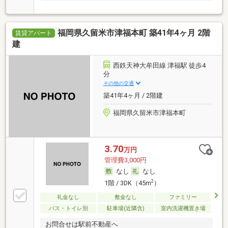
福岡県久留米市津福本町 築41年4ヶ月 2階
賃貸アパート
建
西鉄天神大牟田線 津福駅 徒歩4
分
その他の交通
築41年4ヶ月 / 2階建
福岡県久留米市津福本町
3.70
万円
管理費3,000円
なし
なし
2
1階 / 3DK（45m
）
礼金なし
敷金なし
ファミリー
バス・トイレ別
駐車場(近隣含)
室内洗濯機置き場
お問合せは駅前不動産へ