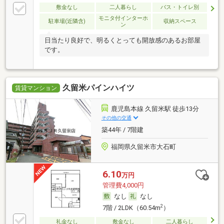
敷金なし
二人暮らし
バス・トイレ別
モニタ付インターホ
駐車場(近隣含)
収納スペース
ン
日当たり良好で、明るくとっても開放感のあるお部屋
です。
久留米パインハイツ
賃貸マンション
鹿児島本線 久留米駅 徒歩13分
その他の交通
築44年 / 7階建
福岡県久留米市大石町
6.10
万円
管理費4,000円
なし
なし
2
7階 / 2LDK（60.54m
）
礼金なし
敷金なし
二人暮らし