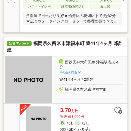
礼金なし
敷金なし
一人暮らし
バス・トイレ別
駐車場(近隣含)
最上階
角部屋で日当たり良好★始発駅の花畑駅まで徒歩2分
★広々ウォークインクローゼットで整理整頓できます
★
福岡県久留米市津福本町 築41年4ヶ月 2階
賃貸アパート
建
西鉄天神大牟田線 津福駅 徒歩4
分
その他の交通
築41年4ヶ月 / 2階建
福岡県久留米市津福本町
3.70
万円
管理費3,000円
なし
なし
2
2階 / 3DK（45m
）