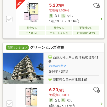
5.20
万円
管理費1,100円
なし
なし
2
1階 / 2LDK（53.51m
）
礼金なし
敷金なし
更新料なし
二人暮らし
バス・トイレ別
駐車場(近隣含)
グリーンヒルズ津福
賃貸マンション
西鉄天神大牟田線 津福駅 徒歩12
分
その他の交通
築19年 / 6階建
福岡県久留米市津福本町
6.20
万円
管理費5,000円
なし
なし
2
5階 / 2LDK（57m
）