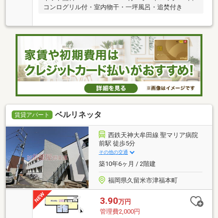
コンログリル付・室内物干・一坪風呂・追焚付き
ベルリネッタ
賃貸アパート
西鉄天神大牟田線 聖マリア病院
前駅 徒歩5分
その他の交通
築10年6ヶ月 / 2階建
福岡県久留米市津福本町
3.90
万円
管理費2,000円