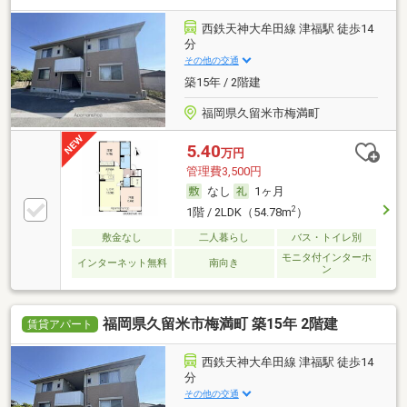
西鉄天神大牟田線 津福駅 徒歩14
分
その他の交通
築15年 / 2階建
福岡県久留米市梅満町
5.40
万円
管理費3,500円
なし
1ヶ月
2
1階 / 2LDK（54.78m
）
敷金なし
二人暮らし
バス・トイレ別
モニタ付インターホ
インターネット無料
南向き
ン
福岡県久留米市梅満町 築15年 2階建
賃貸アパート
西鉄天神大牟田線 津福駅 徒歩14
分
その他の交通