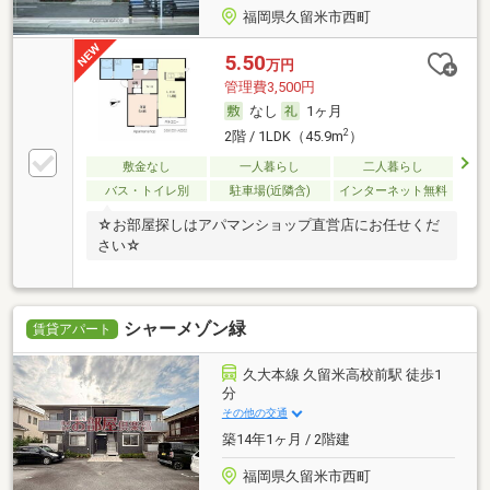
福岡県久留米市西町
5.50
万円
管理費3,500円
なし
1ヶ月
2
2階 / 1LDK（45.9m
）
敷金なし
一人暮らし
二人暮らし
バス・トイレ別
駐車場(近隣含)
インターネット無料
☆お部屋探しはアパマンショップ直営店にお任せくだ
さい☆
シャーメゾン緑
賃貸アパート
久大本線 久留米高校前駅 徒歩1
分
その他の交通
築14年1ヶ月 / 2階建
福岡県久留米市西町