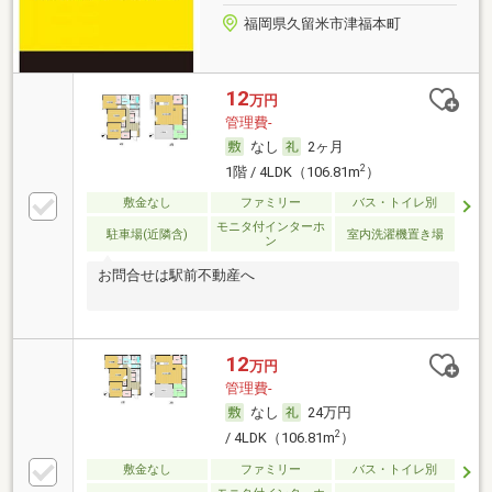
福岡県久留米市津福本町
12
万円
管理費-
なし
2ヶ月
2
1階 / 4LDK（106.81m
）
敷金なし
ファミリー
バス・トイレ別
モニタ付インターホ
駐車場(近隣含)
室内洗濯機置き場
ン
お問合せは駅前不動産へ
12
万円
管理費-
なし
24万円
2
/ 4LDK（106.81m
）
敷金なし
ファミリー
バス・トイレ別