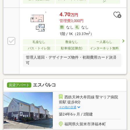
ン
4.70
万円
管理費3,000円
なし
なし
2
1階 / 1K（23.37m
）
礼金なし
敷金なし
一人暮らし
バス・トイレ別
駐車場(近隣含)
インターネット無料
管理人巡回・デザイナーズ物件・初期費用カード決済
可
エスパルコ
賃貸アパート
西鉄天神大牟田線 聖マリア病院
前駅 徒歩8分
その他の交通
築24年6ヶ月 / 2階建
福岡県久留米市津福本町