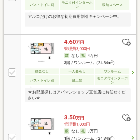
モニタ付インターホ
バス・トイレ別
収納スペース
ン
アルコだけのお得な初期費用割引キャンペーン中。
4.60
万円
管理費3,000円
なし
4万円
2
3階 / ワンルーム（24.84m
）
敷金なし
一人暮らし
ワンルーム
モニタ付インターホ
バス・トイレ別
最上階
ン
☆お部屋探しはアパマンショップ直営店にお任せくだ
さい☆
3.50
万円
管理費1,000円
なし
3万円
2
1階 / ワンルーム（24.84m
）