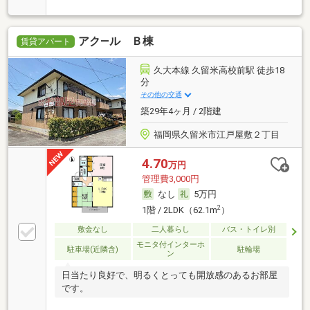
アク―ル Ｂ棟
賃貸アパート
久大本線 久留米高校前駅 徒歩18
分
その他の交通
築29年4ヶ月 / 2階建
福岡県久留米市江戸屋敷２丁目
4.70
万円
管理費3,000円
なし
5万円
2
1階 / 2LDK（62.1m
）
敷金なし
二人暮らし
バス・トイレ別
モニタ付インターホ
駐車場(近隣含)
駐輪場
ン
日当たり良好で、明るくとっても開放感のあるお部屋
です。