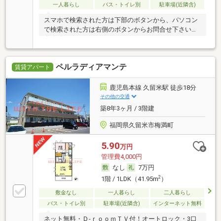
一人暮らし
バス・トイレ別
駐車場(近隣含)
スマホで検索された方は下部のボタンから、パソコン
で検索された方は右側のボタンからお問合せ下さい
☆★☆
ペルラディアマンテ
賃貸アパート
鹿児島本線 久留米駅 徒歩18分
その他の交通
築8年3ヶ月 / 3階建
福岡県久留米市梅満町
5.90
万円
管理費4,000円
なし
7万円
2
1階 / 1LDK（41.95m
）
敷金なし
一人暮らし
二人暮らし
バス・トイレ別
駐車場(近隣含)
インターネット無料
ネット無料・Ｄ-ｒｏｏｍＴＶ付！オートロック・3口