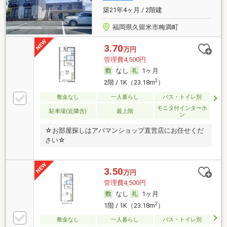
築21年4ヶ月 / 2階建
福岡県久留米市梅満町
3.70
万円
管理費4,500円
なし
1ヶ月
2
2階 / 1K（23.18m
）
敷金なし
一人暮らし
バス・トイレ別
モニタ付インターホ
駐車場(近隣含)
最上階
ン
☆お部屋探しはアパマンショップ直営店にお任せくだ
さい☆
3.50
万円
管理費4,500円
なし
1ヶ月
2
1階 / 1K（23.18m
）
敷金なし
一人暮らし
バス・トイレ別