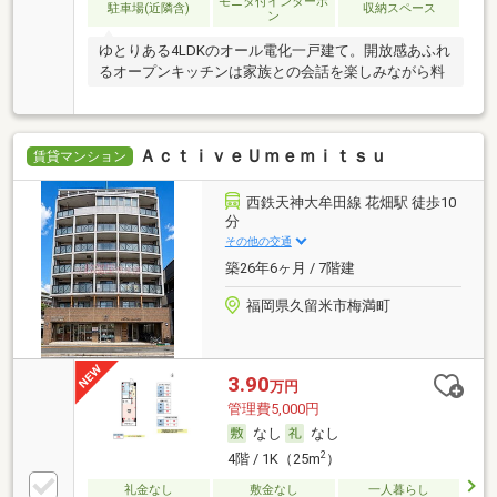
モニタ付インターホ
駐車場(近隣含)
収納スペース
ン
ゆとりある4LDKのオール電化一戸建て。開放感あふれ
るオープンキッチンは家族との会話を楽しみながら料
ＡｃｔｉｖｅＵｍｅｍｉｔｓｕ
賃貸マンション
西鉄天神大牟田線 花畑駅 徒歩10
分
その他の交通
築26年6ヶ月 / 7階建
福岡県久留米市梅満町
3.90
万円
管理費5,000円
なし
なし
2
4階 / 1K（25m
）
礼金なし
敷金なし
一人暮らし