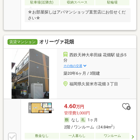
駐車場(近隣含)
収納スペース
駐輪場
☆お部屋探しはアパマンショップ直営店にお任せくだ
さい☆
オリーヴァ花畑
賃貸マンション
西鉄天神大牟田線 花畑駅 徒歩5
分
その他の交通
築20年6ヶ月 / 3階建
福岡県久留米市花畑３丁目
4.60
万円
管理費3,000円
なし
1ヶ月
2
2階 / ワンルーム（24.84m
）
敷金なし
一人暮らし
ワンルーム