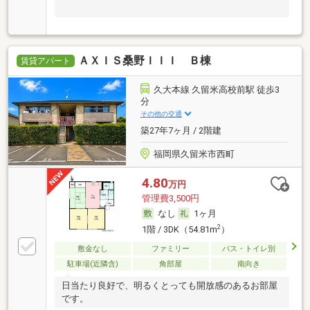
ＡＸＩＳ桑野ＩＩＩ Ｂ棟
賃貸アパート
久大本線 久留米高校前駅 徒歩3
分
その他の交通
築27年7ヶ月 / 2階建
福岡県久留米市西町
4.80
万円
管理費3,500円
なし
1ヶ月
2
1階 / 3DK（54.81m
）
敷金なし
ファミリー
バス・トイレ別
駐車場(近隣含)
角部屋
南向き
日当たり良好で、明るくとっても開放感のあるお部屋
です。