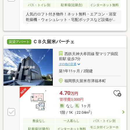
バス・トイレ別
駐車場(近隣含)
インターネット無料
人気のロフト付き物件！ネット無料・エアコン・浴室
乾燥機・ウォシュレット・宅配ボックスなど設備が充
実♪
ＣＢ久留米パーチェ
賃貸アパート
西鉄天神大牟田線 聖マリア病院
前駅 徒歩7分
その他の交通
築1年11ヶ月 / 2階建
福岡県久留米市津福本町
4.70
万円
管理費3,000円
なし
1ヶ月
2
1階 / 1K（22.04m
）
敷金なし
一人暮らし
バス・トイレ別
モニタ付インターホ
駐車場(近隣含)
インターネット無料