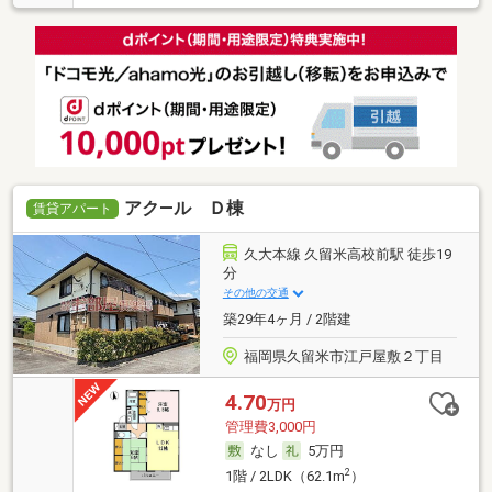
アク―ル Ｄ棟
賃貸アパート
久大本線 久留米高校前駅 徒歩19
分
その他の交通
築29年4ヶ月 / 2階建
福岡県久留米市江戸屋敷２丁目
4.70
万円
管理費3,000円
なし
5万円
2
1階 / 2LDK（62.1m
）