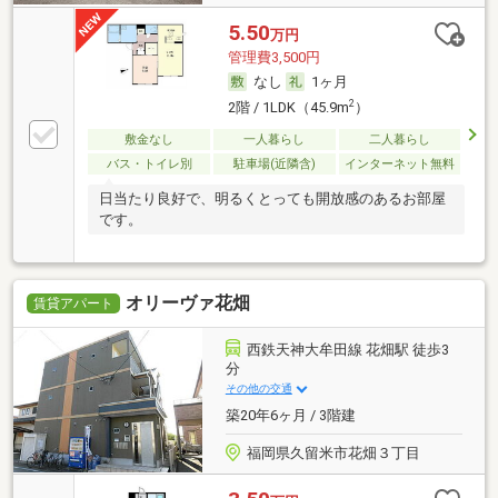
5.50
万円
管理費3,500円
なし
1ヶ月
2
2階 / 1LDK（45.9m
）
敷金なし
一人暮らし
二人暮らし
バス・トイレ別
駐車場(近隣含)
インターネット無料
日当たり良好で、明るくとっても開放感のあるお部屋
です。
オリーヴァ花畑
賃貸アパート
西鉄天神大牟田線 花畑駅 徒歩3
分
その他の交通
築20年6ヶ月 / 3階建
福岡県久留米市花畑３丁目