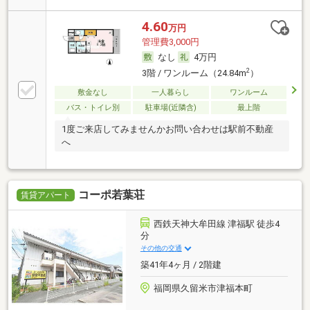
4.60
万円
管理費3,000円
なし
4万円
2
3階 / ワンルーム（24.84m
）
敷金なし
一人暮らし
ワンルーム
バス・トイレ別
駐車場(近隣含)
最上階
1度ご来店してみませんかお問い合わせは駅前不動産
へ
コーポ若葉荘
賃貸アパート
西鉄天神大牟田線 津福駅 徒歩4
分
その他の交通
築41年4ヶ月 / 2階建
福岡県久留米市津福本町