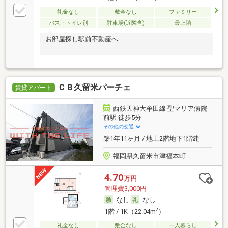
礼金なし
敷金なし
ファミリー
バス・トイレ別
駐車場(近隣含)
最上階
お部屋探し駅前不動産へ
ＣＢ久留米パーチェ
賃貸アパート
西鉄天神大牟田線 聖マリア病院
前駅 徒歩5分
その他の交通
築1年11ヶ月 / 地上2階地下1階建
福岡県久留米市津福本町
4.70
万円
管理費3,000円
なし
なし
2
1階 / 1K（22.04m
）
礼金なし
敷金なし
一人暮らし