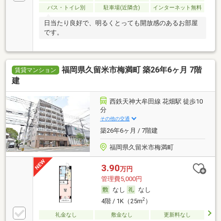
バス・トイレ別
駐車場(近隣含)
インターネット無料
日当たり良好で、明るくとっても開放感のあるお部屋
です。
福岡県久留米市梅満町 築26年6ヶ月 7階
賃貸マンション
建
西鉄天神大牟田線 花畑駅 徒歩10
分
その他の交通
築26年6ヶ月 / 7階建
福岡県久留米市梅満町
3.90
万円
管理費5,000円
なし
なし
2
4階 / 1K（25m
）
礼金なし
敷金なし
更新料なし