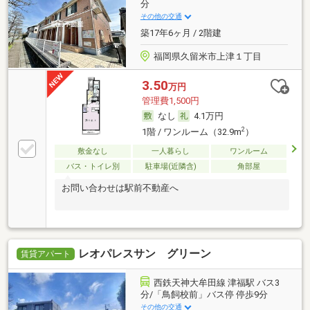
分
その他の交通
築17年6ヶ月 / 2階建
福岡県久留米市上津１丁目
3.50
万円
管理費1,500円
なし
4.1万円
2
1階 / ワンルーム（32.9m
）
敷金なし
一人暮らし
ワンルーム
バス・トイレ別
駐車場(近隣含)
角部屋
お問い合わせは駅前不動産へ
レオパレスサン グリーン
賃貸アパート
西鉄天神大牟田線 津福駅 バス3
分/「鳥飼校前」バス停 停歩9分
その他の交通