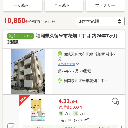
一人暮らし
二人暮らし
ファミリー
10,850
件
が該当しました。
福岡県久留米市花畑１丁目 築24年7ヶ月
賃貸マンション
3階建
西鉄天神大牟田線 花畑駅 徒歩2
分
その他の交通
築24年7ヶ月 / 3階建
福岡県久留米市花畑１丁目
4.30
万円
管理費2,000円
なし
なし
2
3階 / 1K（27.35m
）