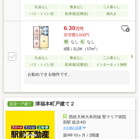
礼金なし
敷金なし
二人暮らし
バス・トイレ別
駐車場(近隣含)
南向き
6.30
万円
管理費5,000円
なし
なし
2
6階 / 2LDK（57m
）
礼金なし
敷金なし
二人暮らし
バス・トイレ別
駐車場(近隣含)
インターネット無料
お勧めできる物件です。
津福本町戸建て２
賃貸一戸建て
西鉄天神大牟田線 聖マリア病院
前駅 徒歩4分
その他の交通
築9年10ヶ月 / 2階建