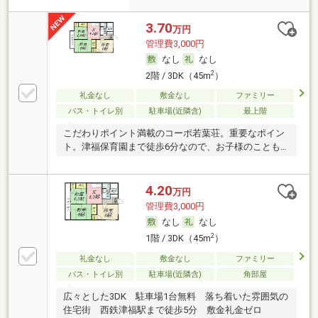
3.70
万円
管理費3,000円
なし
なし
2
2階 / 3DK（45m
）
礼金なし
敷金なし
ファミリー
バス・トイレ別
駐車場(近隣含)
最上階
こだわりポイント満載のコーポ若葉荘。重要なポイン
ト。津福保育園まで徒歩6分なので、お子様のことも
バッ
4.20
万円
管理費3,000円
なし
なし
2
1階 / 3DK（45m
）
礼金なし
敷金なし
ファミリー
バス・トイレ別
駐車場(近隣含)
角部屋
広々とした3DK 駐車場1台無料 落ち着いた雰囲気の
住宅街 西鉄津福駅まで徒歩5分 敷金礼金ゼロ