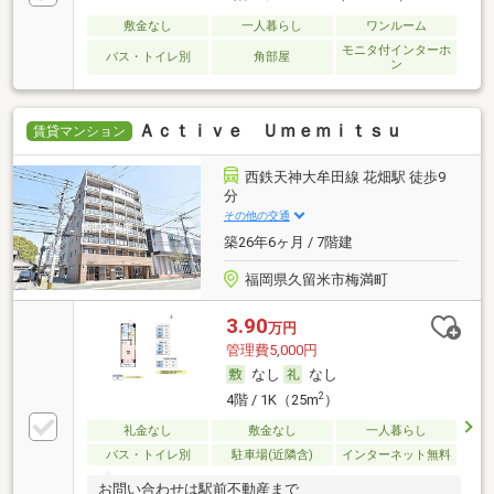
敷金なし
一人暮らし
ワンルーム
モニタ付インターホ
バス・トイレ別
角部屋
ン
Ａｃｔｉｖｅ Ｕｍｅｍｉｔｓｕ
賃貸マンション
西鉄天神大牟田線 花畑駅 徒歩9
分
その他の交通
築26年6ヶ月 / 7階建
福岡県久留米市梅満町
3.90
万円
管理費5,000円
なし
なし
2
4階 / 1K（25m
）
礼金なし
敷金なし
一人暮らし
バス・トイレ別
駐車場(近隣含)
インターネット無料
お問い合わせは駅前不動産まで