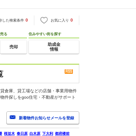
0
0
存した検索条件
お気に入り
売る
住みやすい街を探す
助成金
売却
情報
覧
、貸倉庫、貸工場などの店舗・事業用物件
物件探しをgoo住宅・不動産がサポート
隈
桜並木
春日原
白木原
下大利
都府楼前