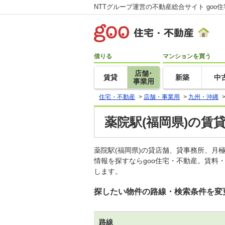
NTTグループ運営の不動産総合サイト goo
借りる
マンションを買う
店舗･
賃貸
新築
中
事業用
住宅・不動産
>
店舗・事業用
>
九州・沖縄
薬院駅(福岡県)の賃
薬院駅(福岡県)の貸店舗、貸事務所、
情報を探すならgoo住宅・不動産。賃料
します。
探したい物件の路線・検索条件を変
路線