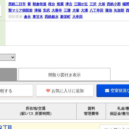
西鉄二日市
紫
朝倉街道
桜台
筑紫
津古
三国が丘
三沢
大保
西鉄小郡
端
聖マリア病院前
津福
安武
大善寺
三潴
犬塚
大溝
八丁牟田
蒲池
矢加部
西鉄渡瀬
倉永
東甘木
西鉄銀水
新栄町
大牟田
間取り図付き表示
お気に入りに追加
空室状況
所在地/交通
賃料
礼金/
（駅/バス 所要時間）
管理費等
保証金/敷
２丁目