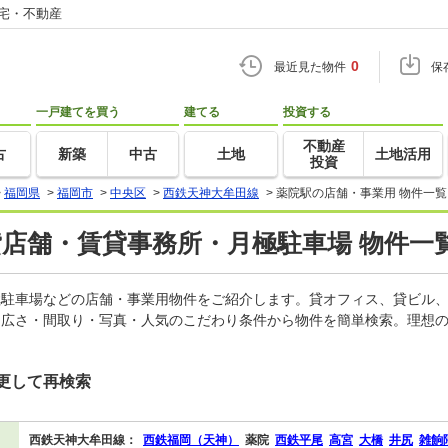
住宅・不動産
0
最近見た物件
保
一戸建てを買う
建てる
投資する
不動産
古
新築
中古
土地
土地活用
投資
>
福岡県
>
福岡市
>
中央区
>
西鉄天神大牟田線
>
薬院駅の店舗・事業用 物件一覧
貸店舗・賃貸事務所・月極駐車場 物件一
月極駐車場などの店舗・事業用物件をご紹介します。貸オフィス、貸ビル
・広さ・間取り・写真・人気のこだわり条件から物件を簡単検索。理想の
更して再検索
西鉄天神大牟田線：
西鉄福岡（天神）
薬院
西鉄平尾
高宮
大橋
井尻
雑餉