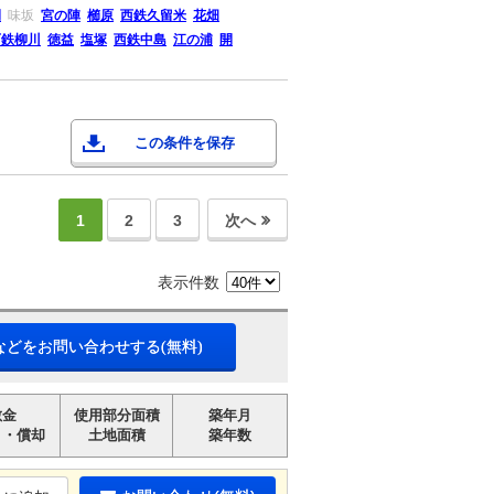
間
味坂
宮の陣
櫛原
西鉄久留米
花畑
西鉄柳川
徳益
塩塚
西鉄中島
江の浦
開
この条件を保存
1
2
3
次へ
表示件数
などをお問い合わせする(無料)
敷金
使用部分面積
築年月
引・償却
土地面積
築年数