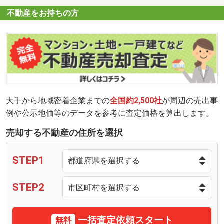
不動産をお持ちの方
大手から地域密着企業までの
全国約2,500社
が周辺の売出事
例や公示地価等のデータを参考に査定価格を算出します。
売却する不動産の住所を選択
STEP1
STEP2
一括査定依頼スタート
無料