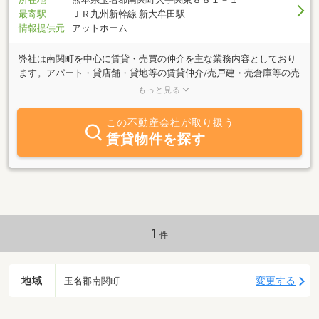
最寄駅
ＪＲ九州新幹線 新大牟田駅
情報提供元
アットホーム
弊社は南関町を中心に賃貸・売買の仲介を主な業務内容としており
ます。アパート・貸店舗・貸地等の賃貸仲介/売戸建・売倉庫等の売
買仲介や価格査定も承ります。お客様のご相談・ご来店を心よりお
もっと見る
待ちしております。
この不動産会社が取り扱う
賃貸物件を探す
1
件
地域
変更する
玉名郡南関町