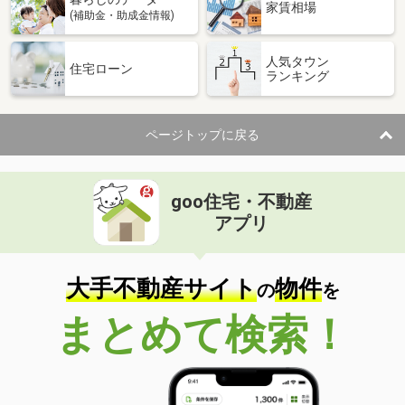
家賃相場
(補助金・助成金情報)
人気タウン
住宅ローン
ランキング
ページトップに戻る
goo住宅・不動産
アプリ
大手不動産サイト
物件
の
を
まとめて検索！