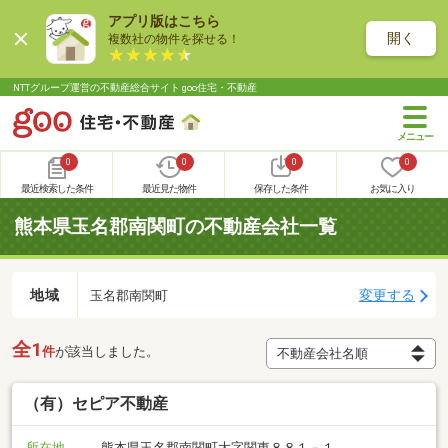
アプリ版はこちら
開く
複数社の物件を探せる！
NTTグループ運営の不動産総合サイト goo住宅・不動産
0
0
0
0
最近検索した条件
最近見た物件
保存した条件
お気に入り
熊本県玉名郡南関町の不動産会社一覧
地域
変更する
玉名郡南関町
全1
件
が該当しました。
（有）セピア不動産
所在地
熊本県玉名郡南関町大字関東８８１－１