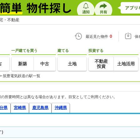
住宅・不動産
0
最近見た物件
保
一戸建てを買う
建てる
投資する
不動産
古
新築
中古
土地
土地活用
投資
>
筑豊電気鉄道の駅一覧
際の所要時間とは異なる場合があります。目安としてご利用ください。
分県
宮崎県
鹿児島県
沖縄県
す）