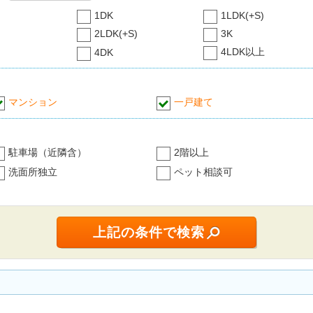
1DK
1LDK(+S)
2LDK(+S)
3K
4LDK以上
4DK
マンション
一戸建て
駐車場（近隣含）
2階以上
洗面所独立
ペット相談可