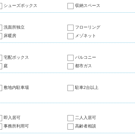
シューズボックス
収納スペース
洗面所独立
フローリング
床暖房
メゾネット
宅配ボックス
バルコニー
庭
都市ガス
敷地内駐車場
駐車2台以上
即入居可
二人入居可
事務所利用可
高齢者相談