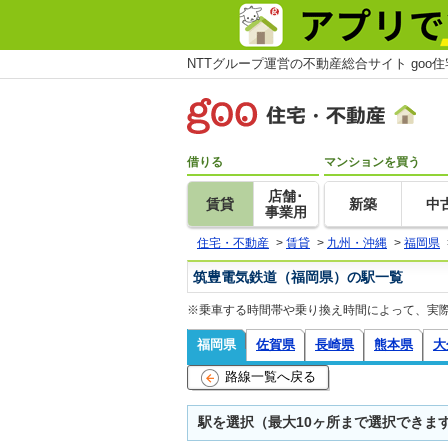
NTTグループ運営の不動産総合サイト goo
借りる
マンションを買う
店舗･
賃貸
新築
中
事業用
住宅・不動産
>
賃貸
>
九州・沖縄
>
福岡県
筑豊電気鉄道（福岡県）の駅一覧
※乗車する時間帯や乗り換え時間によって、実
福岡県
佐賀県
長崎県
熊本県
大
路線一覧へ戻る
駅を選択（最大10ヶ所まで選択できま