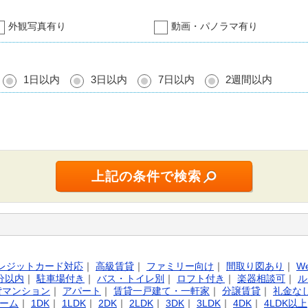
外観写真有り
動画・パノラマ有り
1日以内
3日以内
7日以内
2週間以内
レジットカード対応
｜
高級賃貸
｜
ファミリー向け
｜
間取り図あり
｜
W
分以内
｜
駐車場付き
｜
バス・トイレ別
｜
ロフト付き
｜
楽器相談可
｜
ル
貸マンション
｜
アパート
｜
賃貸一戸建て・一軒家
｜
分譲賃貸
｜
礼金な
ーム
｜
1DK
｜
1LDK
｜
2DK
｜
2LDK
｜
3DK
｜
3LDK
｜
4DK
｜
4LDK以上