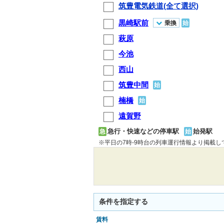
筑豊電気鉄道(全て選択)
黒崎駅前
乗換
始
萩原
今池
西山
筑豊中間
始
楠橋
始
遠賀野
急行・快速などの停車駅
始発駅
急
始
※平日の7時-9時台の列車運行情報より掲載
条件を指定する
賃料