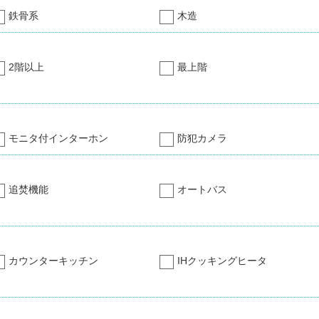
鉄骨系
木造
2階以上
最上階
モニタ付インターホン
防犯カメラ
追焚機能
オートバス
カウンターキッチン
IHクッキングヒータ