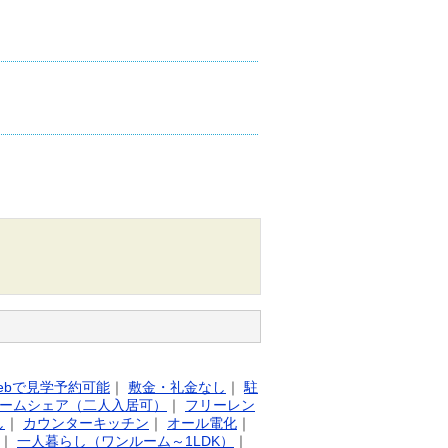
ebで見学予約可能
｜
敷金・礼金なし
｜
駐
ームシェア（二人入居可）
｜
フリーレン
し
｜
カウンターキッチン
｜
オール電化
｜
｜
一人暮らし（ワンルーム～1LDK）
｜