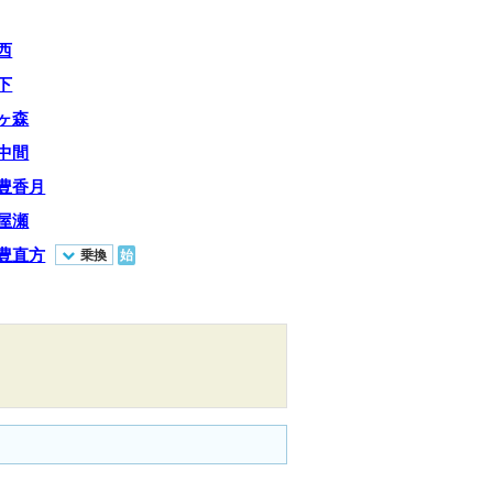
西
下
ヶ森
中間
豊香月
屋瀬
豊直方
乗換
始