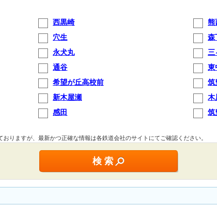
西黒崎
熊
穴生
森
永犬丸
三
通谷
東
希望が丘高校前
筑
新木屋瀬
木
感田
筑
しておりますが、最新かつ正確な情報は各鉄道会社のサイトにてご確認ください。