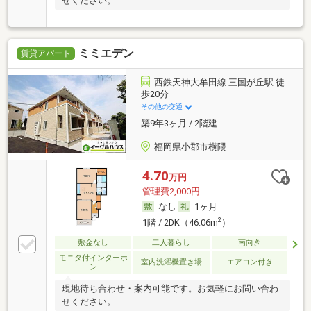
せください。
ミミエデン
賃貸アパート
西鉄天神大牟田線 三国が丘駅 徒
歩20分
その他の交通
築9年3ヶ月 / 2階建
福岡県小郡市横隈
4.70
万円
管理費2,000円
なし
1ヶ月
2
1階 / 2DK（46.06m
）
敷金なし
二人暮らし
南向き
モニタ付インターホ
室内洗濯機置き場
エアコン付き
ン
現地待ち合わせ・案内可能です。お気軽にお問い合わ
せください。