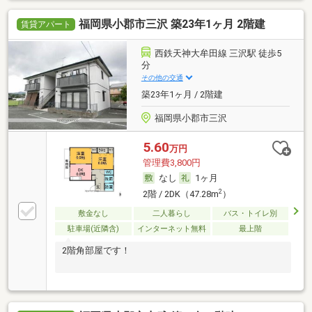
福岡県小郡市三沢 築23年1ヶ月 2階建
賃貸アパート
西鉄天神大牟田線 三沢駅 徒歩5
分
その他の交通
築23年1ヶ月 / 2階建
福岡県小郡市三沢
5.60
万円
管理費3,800円
なし
1ヶ月
2
2階 / 2DK（47.28m
）
敷金なし
二人暮らし
バス・トイレ別
駐車場(近隣含)
インターネット無料
最上階
2階角部屋です！