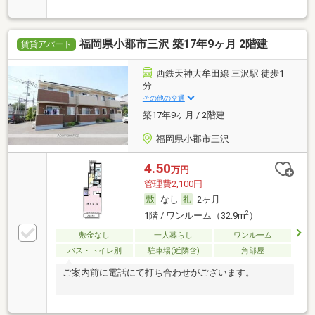
福岡県小郡市三沢 築17年9ヶ月 2階建
賃貸アパート
西鉄天神大牟田線 三沢駅 徒歩1
分
その他の交通
築17年9ヶ月 / 2階建
福岡県小郡市三沢
4.50
万円
管理費2,100円
なし
2ヶ月
2
1階 / ワンルーム（32.9m
）
敷金なし
一人暮らし
ワンルーム
バス・トイレ別
駐車場(近隣含)
角部屋
ご案内前に電話にて打ち合わせがございます。