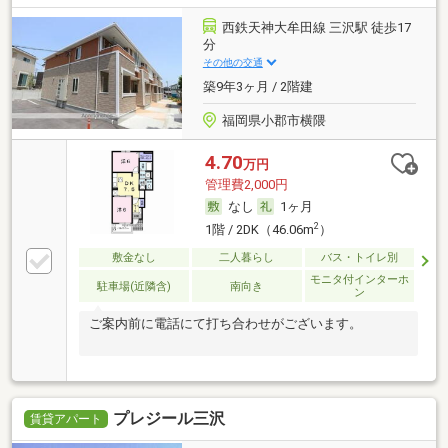
西鉄天神大牟田線 三沢駅 徒歩17
分
その他の交通
築9年3ヶ月 / 2階建
福岡県小郡市横隈
4.70
万円
管理費2,000円
なし
1ヶ月
2
1階 / 2DK（46.06m
）
敷金なし
二人暮らし
バス・トイレ別
モニタ付インターホ
駐車場(近隣含)
南向き
ン
ご案内前に電話にて打ち合わせがございます。
プレジール三沢
賃貸アパート