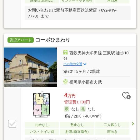
駐車場(近隣含)
インターネット無料
角部屋
お問い合わせは駅前不動産西鉄筑紫店（092-919-
7778）まで
コーポひまわり
賃貸アパート
西鉄天神大牟田線 三沢駅 徒歩10
分
その他の交通
築30年5ヶ月 / 2階建
福岡県小郡市力武
4
万円
管理費1,100円
なし
なし
2
1階 / 2DK（40.04m
）
礼金なし
敷金なし
二人暮らし
バス・トイレ別
駐車場(近隣含)
南向き