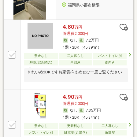
福岡県小郡市横隈
4.80
万円
管理費2,000円
なし
7.2万円
2
1階 / 2DK（45.39m
）
敷金なし
二人暮らし
バス・トイレ別
駐車場(近隣含)
角部屋
南向き
きれいめ2DKですお家賃抑えめぜひ一度ご覧ください
4.90
万円
管理費2,000円
なし
7.35万円
2
1階 / 2DK（45.34m
）
敷金なし
更新料なし
二人暮らし
バス・トイレ別
駐車場(近隣含)
角部屋