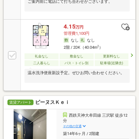
ご案内前に電話にて打ち合わせがございます。
4.15
万円
管理費1,100円
なし
なし
2
2階 / 2DK（40.04m
）
礼金なし
敷金なし
更新料なし
二人暮らし
バス・トイレ別
駐車場(近隣含)
温水洗浄便座新設予定。ぜひお問い合わせください。
ピーヌスＫｅｉ
賃貸アパート
西鉄天神大牟田線 三沢駅 徒歩12
分
その他の交通
築14年6ヶ月 / 2階建