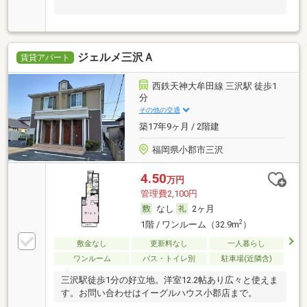
ジェルメ三沢Ａ
賃貸アパート
西鉄天神大牟田線 三沢駅 徒歩1
分
その他の交通
築17年9ヶ月 / 2階建
福岡県小郡市三沢
4.50
万円
管理費2,100円
なし
2ヶ月
2
1階 / ワンルーム（32.9m
）
敷金なし
更新料なし
一人暮らし
ワンルーム
バス・トイレ別
駐車場(近隣含)
三沢駅徒歩1分の好立地。洋室12.2帖あり広々と使えま
す。お問い合わせはイーグルハウス小郡店まで。