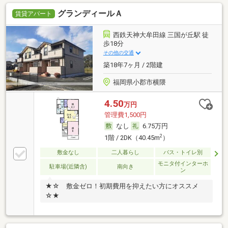
グランディールＡ
賃貸アパート
西鉄天神大牟田線 三国が丘駅 徒
歩18分
その他の交通
築18年7ヶ月 / 2階建
福岡県小郡市横隈
4.50
万円
管理費1,500円
なし
6.75万円
2
1階 / 2DK（40.45m
）
敷金なし
二人暮らし
バス・トイレ別
モニタ付インターホ
駐車場(近隣含)
南向き
ン
★☆ 敷金ゼロ！初期費用を抑えたい方にオススメ
☆★