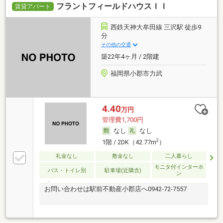
フラントフィールドハウスＩＩ
賃貸アパート
西鉄天神大牟田線 三沢駅 徒歩9
分
その他の交通
築22年4ヶ月 / 2階建
福岡県小郡市力武
4.40
万円
管理費1,700円
なし
なし
2
1階 / 2DK（42.77m
）
礼金なし
敷金なし
二人暮らし
モニタ付インターホ
バス・トイレ別
駐車場(近隣含)
ン
お問い合わせは駅前不動産小郡店へ0942-72-7557