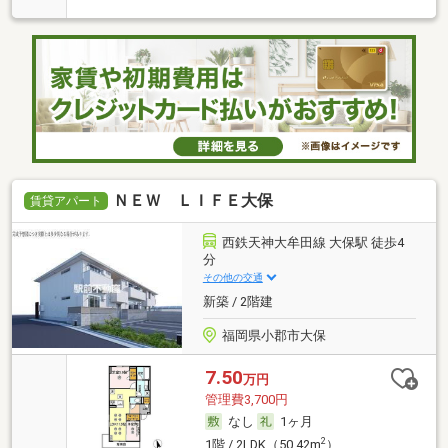
ＮＥＷ ＬＩＦＥ大保
賃貸アパート
西鉄天神大牟田線 大保駅 徒歩4
分
その他の交通
新築 / 2階建
福岡県小郡市大保
7.50
万円
管理費3,700円
なし
1ヶ月
2
1階 / 2LDK（50.42m
）