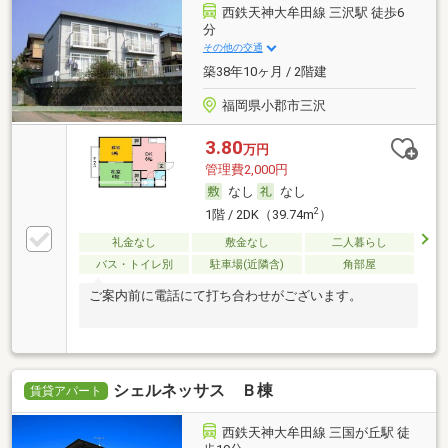
西鉄天神大牟田線 三沢駅 徒歩6
分
その他の交通
築38年10ヶ月 / 2階建
福岡県小郡市三沢
3.80
万円
管理費2,000円
なし
なし
2
1階 / 2DK（39.74m
）
礼金なし
敷金なし
二人暮らし
バス・トイレ別
駐車場(近隣含)
角部屋
ご案内前に電話にて打ち合わせがございます。
シェルネッサス Ｂ棟
賃貸アパート
西鉄天神大牟田線 三国が丘駅 徒