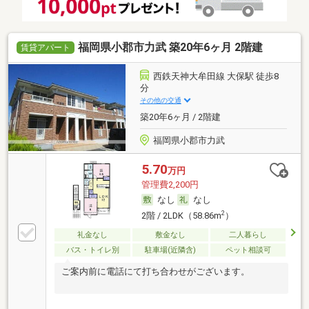
福岡県小郡市力武 築20年6ヶ月 2階建
賃貸アパート
西鉄天神大牟田線 大保駅 徒歩8
分
その他の交通
築20年6ヶ月 / 2階建
福岡県小郡市力武
5.70
万円
管理費2,200円
なし
なし
2
2階 / 2LDK（58.86m
）
礼金なし
敷金なし
二人暮らし
バス・トイレ別
駐車場(近隣含)
ペット相談可
ご案内前に電話にて打ち合わせがございます。