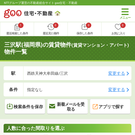
NTTグループ運営の不動産総合サイト goo住宅・不動産
1
0
0
0
最近検索した条件
最近見た物件
保存した条件
お気に入り
三沢駅(福岡県)の賃貸物件
(賃貸マンション・アパート)
物件一覧
駅
変更する
西鉄天神大牟田線/三沢
条件
変更する
指定なし
新着メールを受
検索条件を保存
アプリで探す
取る
人数に合った間取りを選ぶ