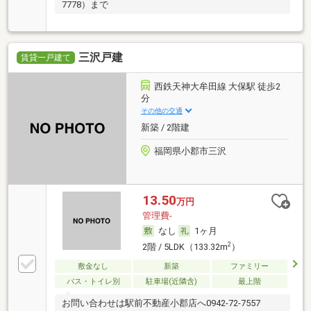
7778）まで
三沢戸建
賃貸一戸建て
西鉄天神大牟田線 大保駅 徒歩2
分
その他の交通
新築 / 2階建
福岡県小郡市三沢
13.50
万円
管理費-
なし
1ヶ月
2
2階 / 5LDK（133.32m
）
敷金なし
新築
ファミリー
バス・トイレ別
駐車場(近隣含)
最上階
お問い合わせは駅前不動産小郡店へ0942-72-7557