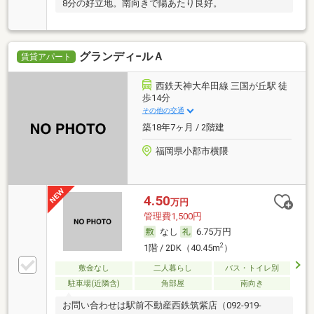
8分の好立地。南向きで陽あたり良好。
グランディ−ルＡ
賃貸アパート
西鉄天神大牟田線 三国が丘駅 徒
歩14分
その他の交通
築18年7ヶ月 / 2階建
福岡県小郡市横隈
4.50
万円
管理費1,500円
なし
6.75万円
2
1階 / 2DK（40.45m
）
敷金なし
二人暮らし
バス・トイレ別
駐車場(近隣含)
角部屋
南向き
お問い合わせは駅前不動産西鉄筑紫店（092-919-