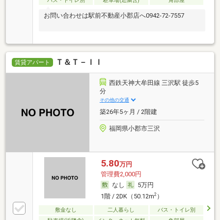
バス・トイレ別
駐車場(近隣含)
角部屋
お問い合わせは駅前不動産小郡店へ0942-72-7557
Ｔ＆Ｔ－ＩＩ
賃貸アパート
西鉄天神大牟田線 三沢駅 徒歩5
分
その他の交通
築26年5ヶ月 / 2階建
福岡県小郡市三沢
5.80
万円
管理費2,000円
なし
5万円
2
1階 / 2DK（50.12m
）
敷金なし
二人暮らし
バス・トイレ別