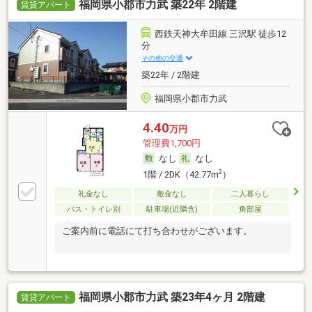
福岡県小郡市力武 築22年 2階建
賃貸アパート
西鉄天神大牟田線 三沢駅 徒歩12
分
その他の交通
築22年 / 2階建
福岡県小郡市力武
4.40
万円
管理費1,700円
なし
なし
2
1階 / 2DK（42.77m
）
礼金なし
敷金なし
二人暮らし
バス・トイレ別
駐車場(近隣含)
角部屋
ご案内前に電話にて打ち合わせがございます。
福岡県小郡市力武 築23年4ヶ月 2階建
賃貸アパート