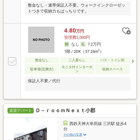
敷金なし・連帯保証人不要。ウォークインクローゼッ
トつきで収納力もばっちりです。
4.80
万円
管理費2,000円
なし
7.2万円
2
1階 / 2DK（57.26m
）
敷金なし
二人暮らし
バス・トイレ別
モニタ付インターホ
駐車場(近隣含)
収納スペース
ン
保証人不要／代行
Ｄ－ｒｏｏｍＮｅｘｔ小郡
賃貸アパート
西鉄天神大牟田線 三沢駅 徒歩4
分
その他の交通