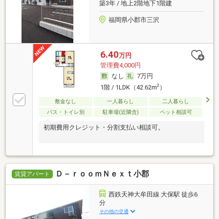
築3年 / 地上2階地下1階建
福岡県小郡市三沢
6.40
万円
管理費4,000円
なし
7万円
2
1階 / 1LDK（42.62m
）
敷金なし
一人暮らし
二人暮らし
バス・トイレ別
駐車場(近隣含)
ペット相談可
初期費用クレジット・分割支払い相談可。
Ｄ－ｒｏｏｍＮｅｘｔ小郡
賃貸アパート
西鉄天神大牟田線 大保駅 徒歩6
分
その他の交通