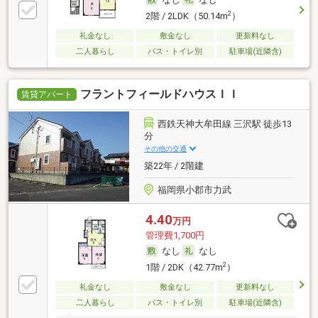
2
2階 / 2LDK（50.14m
）
礼金なし
敷金なし
更新料なし
二人暮らし
バス・トイレ別
駐車場(近隣含)
フラントフィールドハウスＩＩ
賃貸アパート
西鉄天神大牟田線 三沢駅 徒歩13
分
その他の交通
築22年 / 2階建
福岡県小郡市力武
4.40
万円
管理費1,700円
なし
なし
2
1階 / 2DK（42.77m
）
礼金なし
敷金なし
更新料なし
二人暮らし
バス・トイレ別
駐車場(近隣含)