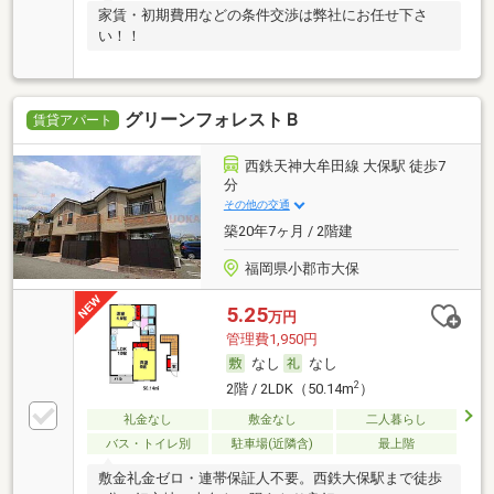
家賃・初期費用などの条件交渉は弊社にお任せ下さ
い！！
グリーンフォレストＢ
賃貸アパート
西鉄天神大牟田線 大保駅 徒歩7
分
その他の交通
築20年7ヶ月 / 2階建
福岡県小郡市大保
5.25
万円
管理費1,950円
なし
なし
2
2階 / 2LDK（50.14m
）
礼金なし
敷金なし
二人暮らし
バス・トイレ別
駐車場(近隣含)
最上階
敷金礼金ゼロ・連帯保証人不要。西鉄大保駅まで徒歩