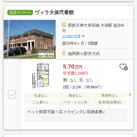
ヴィラ大保弐番館
賃貸アパート
西鉄天神大牟田線 大保駅 徒歩8
分
その他の交通
築20年6ヶ月 / 2階建
福岡県小郡市力武
5.70
万円
管理費2,200円
なし
なし
2
2階 / 2LDK（58.86m
）
礼金なし
敷金なし
更新料なし
二人暮らし
バス・トイレ別
駐車場(近隣含)
ペット飼育可能！広々リビングに収納多数♪