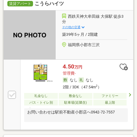
こうらハイツ
賃貸アパート
西鉄天神大牟田線 大保駅 徒歩3
分
その他の交通
築39年5ヶ月 / 2階建
福岡県小郡市三沢
4.50
万円
管理費-
なし
なし
2
2階 / 3DK（47.54m
）
礼金なし
敷金なし
ファミリー
バス・トイレ別
駐車場(近隣含)
最上階
お問い合わせは駅前不動産小郡店へ0942-72-7557