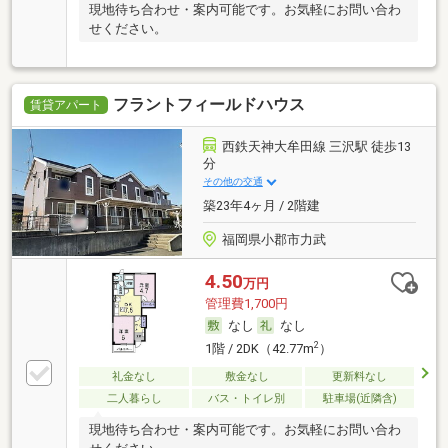
現地待ち合わせ・案内可能です。お気軽にお問い合わ
せください。
フラントフィールドハウス
賃貸アパート
西鉄天神大牟田線 三沢駅 徒歩13
分
その他の交通
築23年4ヶ月 / 2階建
福岡県小郡市力武
4.50
万円
管理費1,700円
なし
なし
2
1階 / 2DK（42.77m
）
礼金なし
敷金なし
更新料なし
二人暮らし
バス・トイレ別
駐車場(近隣含)
現地待ち合わせ・案内可能です。お気軽にお問い合わ