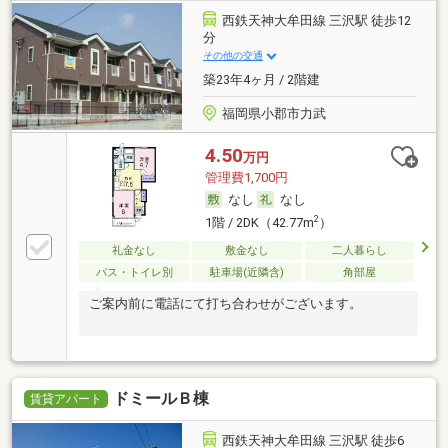
西鉄天神大牟田線 三沢駅 徒歩12
分
その他の交通
築23年4ヶ月 / 2階建
福岡県小郡市力武
4.50
万円
管理費1,700円
なし
なし
2
1階 / 2DK（42.77m
）
礼金なし
敷金なし
二人暮らし
バス・トイレ別
駐車場(近隣含)
角部屋
ご案内前に電話にて打ち合わせがございます。
ドミールＢ棟
賃貸アパート
西鉄天神大牟田線 三沢駅 徒歩6