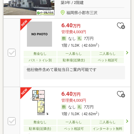
築3年 / 2階建
福岡県小郡市三沢
6.40
万円
管理費4,000円
なし
7万円
2
1階 / 1LDK（42.63m
）
敷金なし
一人暮らし
二人暮らし
バス・トイレ別
駐車場(近隣含)
ペット相談可
他社物件含めて最短当日ご案内可能です
6.40
万円
管理費4,000円
なし
7万円
2
1階 / 1LDK（42.62m
）
敷金なし
一人暮らし
二人暮らし
駐車場(近隣含)
ペット相談可
インターネット無料