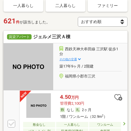
一人暮らし
二人暮らし
ファミリー
621
件
が該当しました。
ジェルメ三沢Ａ棟
賃貸アパート
西鉄天神大牟田線 三沢駅 徒歩1
分
その他の交通
築17年9ヶ月 / 2階建
福岡県小郡市三沢
4.50
万円
管理費2,100円
なし
2ヶ月
2
1階 / ワンルーム（32.9m
）
敷金なし
一人暮らし
ワンルーム