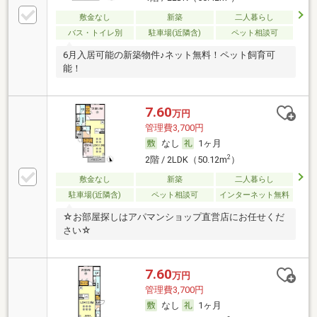
敷金なし
新築
二人暮らし
バス・トイレ別
駐車場(近隣含)
ペット相談可
6月入居可能の新築物件♪ネット無料！ペット飼育可
能！
7.60
万円
管理費3,700円
なし
1ヶ月
2
2階 / 2LDK（50.12m
）
敷金なし
新築
二人暮らし
駐車場(近隣含)
ペット相談可
インターネット無料
☆お部屋探しはアパマンショップ直営店にお任せくだ
さい☆
7.60
万円
管理費3,700円
なし
1ヶ月