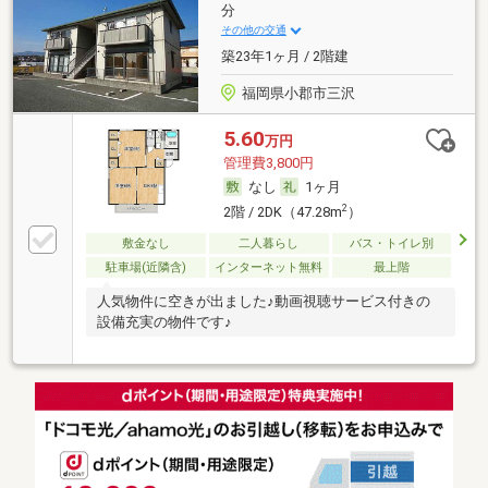
分
その他の交通
築23年1ヶ月 / 2階建
福岡県小郡市三沢
5.60
万円
管理費3,800円
なし
1ヶ月
2
2階 / 2DK（47.28m
）
敷金なし
二人暮らし
バス・トイレ別
駐車場(近隣含)
インターネット無料
最上階
人気物件に空きが出ました♪動画視聴サービス付きの
設備充実の物件です♪