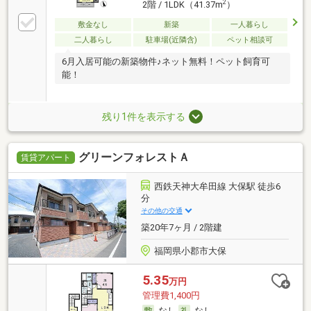
2
2階 / 1LDK（41.37m
）
敷金なし
新築
一人暮らし
二人暮らし
駐車場(近隣含)
ペット相談可
6月入居可能の新築物件♪ネット無料！ペット飼育可
能！
残り1件を表示する
グリーンフォレストＡ
賃貸アパート
西鉄天神大牟田線 大保駅 徒歩6
分
その他の交通
築20年7ヶ月 / 2階建
福岡県小郡市大保
5.35
万円
管理費1,400円
なし
なし