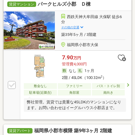
パークヒルズ小郡 Ｄ棟
賃貸マンション
西鉄天神大牟田線 大保駅 徒歩6
分
その他の交通
築35年5ヶ月 / 3階建
福岡県小郡市大保
7.90
万円
管理費4,000円
なし
1ヶ月
2
2階 / 4SLDK（100.32m
）
敷金なし
ファミリー
バス・トイレ別
駐車場(近隣含)
角部屋
南向き
弊社管理。賃貸では貴重な4SLDKのマンションになり
ます。お問い合わせはイーグルハウス小郡店まで。
福岡県小郡市横隈 築9年3ヶ月 2階建
賃貸アパート