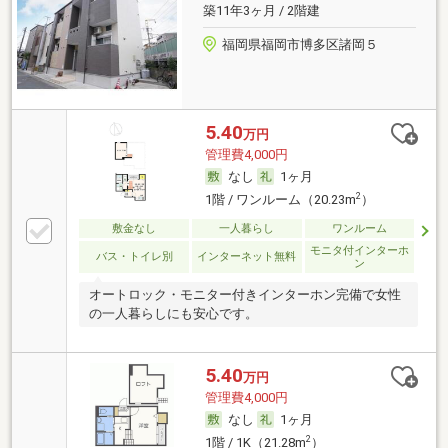
築11年3ヶ月 / 2階建
福岡県福岡市博多区諸岡５
5.40
万円
管理費4,000円
なし
1ヶ月
2
1階 / ワンルーム（20.23m
）
敷金なし
一人暮らし
ワンルーム
モニタ付インターホ
バス・トイレ別
インターネット無料
ン
オートロック・モニター付きインターホン完備で女性
の一人暮らしにも安心です。
5.40
万円
管理費4,000円
なし
1ヶ月
2
1階 / 1K（21.28m
）