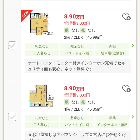
8.90
万円
管理費3,000円
なし
なし
2
2階 / 2LDK（45.99m
）
礼金なし
敷金なし
新築
二人暮らし
バス・トイレ別
駐車場(近隣含)
オートロック・モニター付きインターホン完備でセキ
ュリティ面も安心。ネット無料です
8.90
万円
管理費3,000円
なし
なし
2
1階 / 2LDK（45.85m
）
礼金なし
敷金なし
新築
二人暮らし
バス・トイレ別
インターネット無料
☆お部屋探しはアパマンショップ直営店にお任せくだ