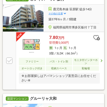
鹿児島本線 笹原駅 徒歩14分
その他の交通
築37年6ヶ月 / 5階建
福岡県福岡市博多区板付７丁目
7.80
万円
管理費5,000円
1ヶ月
1ヶ月
2
3階 / 3LDK（66.3m
）
モニタ付インターホ
ファミリー
バス・トイレ別
ン
オートロック付き
収納スペース
駐輪場
☆お部屋探しはアパマンショップ直営店にお任せくだ
さい☆
グルーリャ大和
賃貸マンション