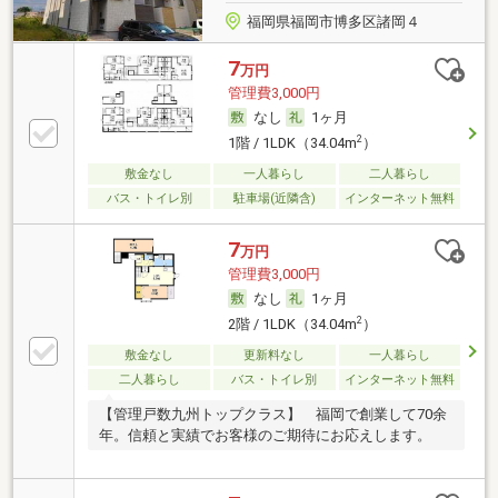
福岡県福岡市博多区諸岡４
7
万円
管理費3,000円
なし
1ヶ月
2
1階 / 1LDK（34.04m
）
敷金なし
一人暮らし
二人暮らし
バス・トイレ別
駐車場(近隣含)
インターネット無料
7
万円
管理費3,000円
なし
1ヶ月
2
2階 / 1LDK（34.04m
）
敷金なし
更新料なし
一人暮らし
二人暮らし
バス・トイレ別
インターネット無料
【管理戸数九州トップクラス】 福岡で創業して70余
年。信頼と実績でお客様のご期待にお応えします。