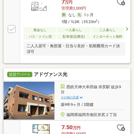
7
万円
管理費3,000円
なし
1ヶ月
2
1階 / 1LDK（35.23m
）
敷金なし
一人暮らし
二人暮らし
バス・トイレ別
駐車場(近隣含)
インターネット無料
二人入居可・角部屋・日当り良好・初期費用カード決
済可
アドヴァンス光
賃貸アパート
西鉄天神大牟田線 井尻駅 徒歩9
分
その他の交通
築9年9ヶ月 / 2階建
福岡県福岡市南区井尻２丁目
7.50
万円
管理費2,000円