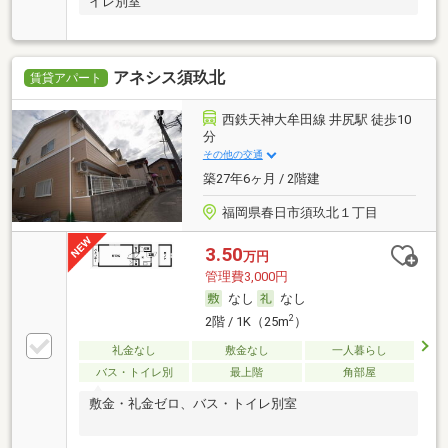
イレ別室
アネシス須玖北
賃貸アパート
西鉄天神大牟田線 井尻駅 徒歩10
分
その他の交通
築27年6ヶ月 / 2階建
福岡県春日市須玖北１丁目
3.50
万円
管理費3,000円
なし
なし
2
2階 / 1K（25m
）
礼金なし
敷金なし
一人暮らし
バス・トイレ別
最上階
角部屋
敷金・礼金ゼロ、バス・トイレ別室