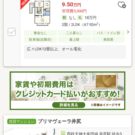
9.50
万円
管理費5,000円
なし
18万円
2
2階 / 2LDK（67.92m
）
敷金なし
二人暮らし
バス・トイレ別
駐車場(近隣含)
最上階
角部屋
広々LDK12畳以上、オール電化
プリマヴェーラ井尻
賃貸マンション
西鉄天神大牟田線 井尻駅 徒歩5