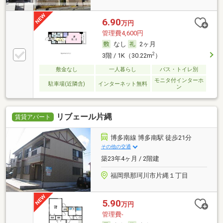
6.90
万円
管理費4,600円
なし
2ヶ月
2
3階 / 1K（30.22m
）
敷金なし
一人暮らし
バス・トイレ別
モニタ付インターホ
駐車場(近隣含)
インターネット無料
ン
リブェール片縄
賃貸アパート
博多南線 博多南駅 徒歩21分
その他の交通
築23年4ヶ月 / 2階建
福岡県那珂川市片縄１丁目
5.90
万円
管理費-