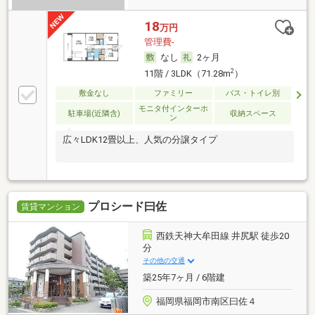
18
万円
管理費-
なし
2ヶ月
2
11階 / 3LDK（71.28m
）
敷金なし
ファミリー
バス・トイレ別
モニタ付インターホ
駐車場(近隣含)
収納スペース
ン
広々LDK12畳以上、人気の分譲タイプ
プロシード曰佐
賃貸マンション
西鉄天神大牟田線 井尻駅 徒歩20
分
その他の交通
築25年7ヶ月 / 6階建
福岡県福岡市南区曰佐４