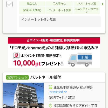
敷金なし
二人暮らし
バス・トイレ別
モニタ付インターホ
駐車場(近隣含)
インターネット無料
ン
インターネット使い放題
パルトネール板付
賃貸マンション
鹿児島本線 笹原駅 徒歩18分
その他の交通
築3年7ヶ月 / 6階建
福岡県福岡市博多区板付４丁目