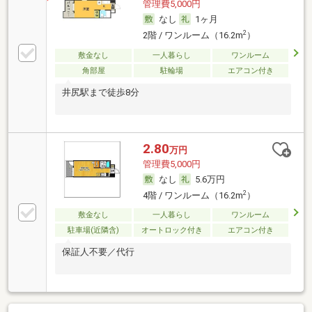
管理費5,000円
なし
1ヶ月
2
2階 / ワンルーム（16.2m
）
敷金なし
一人暮らし
ワンルーム
角部屋
駐輪場
エアコン付き
井尻駅まで徒歩8分
2.80
万円
管理費5,000円
なし
5.6万円
2
4階 / ワンルーム（16.2m
）
敷金なし
一人暮らし
ワンルーム
駐車場(近隣含)
オートロック付き
エアコン付き
保証人不要／代行