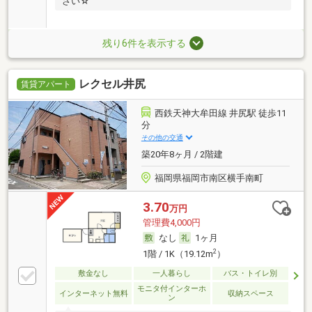
さい☆
残り6件を表示する
レクセル井尻
賃貸アパート
西鉄天神大牟田線 井尻駅 徒歩11
分
その他の交通
築20年8ヶ月 / 2階建
福岡県福岡市南区横手南町
3.70
万円
管理費4,000円
なし
1ヶ月
2
1階 / 1K（19.12m
）
敷金なし
一人暮らし
バス・トイレ別
モニタ付インターホ
インターネット無料
収納スペース
ン