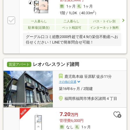
1ヶ月
1ヶ月
2
1階 / 1LDK（40.33m
）
一人暮らし
二人暮らし
バス・トイレ別
駐車場(近隣含)
ペット相談可
インターネット無料
グーグル口コミ総数2000件超で星4.9の栄信不動産へお
任せください！LINEで簡単問合せ可能！
レオパレスランド諸岡
賃貸アパート
鹿児島本線 笹原駅 徒歩11分
その他の交通
築16年6ヶ月 / 2階建
福岡県福岡市博多区諸岡４丁目
7.20
万円
管理費6,000円
なし
1ヶ月