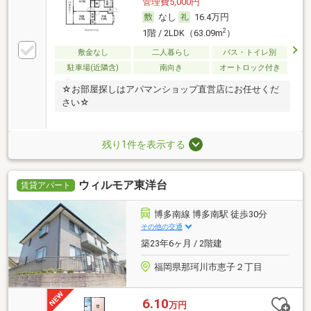
管理費5,000円
なし
16.4万円
2
1階 / 2LDK（63.09m
）
敷金なし
二人暮らし
バス・トイレ別
駐車場(近隣含)
南向き
オートロック付き
☆お部屋探しはアパマンショップ直営店にお任せくだ
さい☆
残り1件を表示する
ウィルモア東洋台
賃貸アパート
博多南線 博多南駅 徒歩30分
その他の交通
築23年6ヶ月 / 2階建
福岡県那珂川市恵子２丁目
6.10
万円