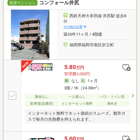
コンフォール井尻
賃貸マンション
西鉄天神大牟田線 井尻駅 徒歩8
分
その他の交通
築26年11ヶ月 / 4階建
福岡県福岡市南区折立町
5.80
万円
管理費3,000円
なし
1ヶ月
2
3階 / 1K（24.38m
）
敷金なし
一人暮らし
バス・トイレ別
駐車場(近隣含)
インターネット無料
南向き
インターネット無料でネット接続がスムーズ。都市ガ
スで毎月の光熱費を抑えられます。
5.60
万円