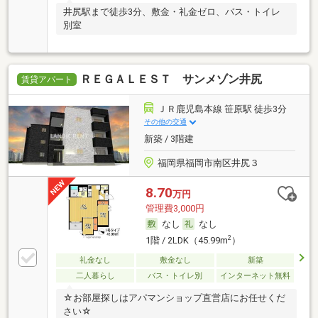
井尻駅まで徒歩3分、敷金・礼金ゼロ、バス・トイレ
別室
ＲＥＧＡＬＥＳＴ サンメゾン井尻
賃貸アパート
ＪＲ鹿児島本線 笹原駅 徒歩3分
その他の交通
新築 / 3階建
福岡県福岡市南区井尻３
8.70
万円
管理費3,000円
なし
なし
2
1階 / 2LDK（45.99m
）
礼金なし
敷金なし
新築
二人暮らし
バス・トイレ別
インターネット無料
☆お部屋探しはアパマンショップ直営店にお任せくだ
さい☆