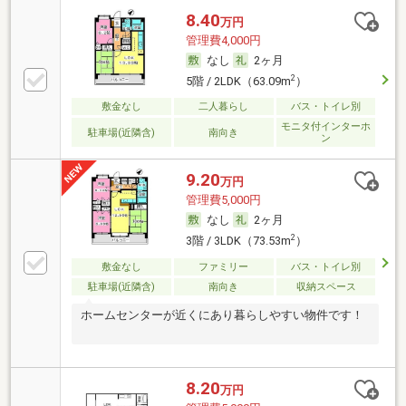
8.40
万円
管理費4,000円
なし
2ヶ月
2
5階 / 2LDK（63.09m
）
敷金なし
二人暮らし
バス・トイレ別
モニタ付インターホ
駐車場(近隣含)
南向き
ン
9.20
万円
管理費5,000円
なし
2ヶ月
2
3階 / 3LDK（73.53m
）
敷金なし
ファミリー
バス・トイレ別
駐車場(近隣含)
南向き
収納スペース
ホームセンターが近くにあり暮らしやすい物件です！
8.20
万円