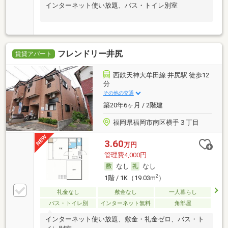
インターネット使い放題、バス・トイレ別室
フレンドリー井尻
賃貸アパート
西鉄天神大牟田線 井尻駅 徒歩12
分
その他の交通
築20年6ヶ月 / 2階建
福岡県福岡市南区横手３丁目
3.60
万円
管理費4,000円
なし
なし
2
1階 / 1K（19.03m
）
礼金なし
敷金なし
一人暮らし
バス・トイレ別
インターネット無料
角部屋
インターネット使い放題、敷金・礼金ゼロ、バス・ト