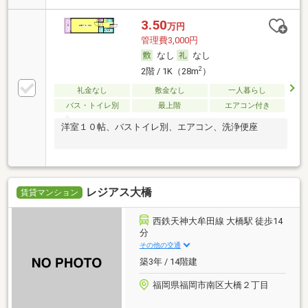
3.50
万円
管理費3,000円
なし
なし
2
2階 / 1K（28m
）
礼金なし
敷金なし
一人暮らし
バス・トイレ別
最上階
エアコン付き
洋室１０帖、バストイレ別、エアコン、洗浄便座
レジアス大橋
賃貸マンション
西鉄天神大牟田線 大橋駅 徒歩14
分
その他の交通
築3年 / 14階建
福岡県福岡市南区大橋２丁目