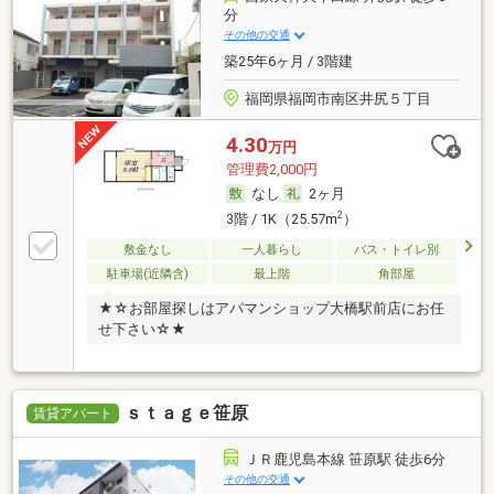
分
その他の交通
築25年6ヶ月 / 3階建
福岡県福岡市南区井尻５丁目
4.30
万円
管理費2,000円
なし
2ヶ月
2
3階 / 1K（25.57m
）
敷金なし
一人暮らし
バス・トイレ別
駐車場(近隣含)
最上階
角部屋
★☆お部屋探しはアパマンショップ大橋駅前店にお任
せ下さい☆★
ｓｔａｇｅ笹原
賃貸アパート
ＪＲ鹿児島本線 笹原駅 徒歩6分
その他の交通