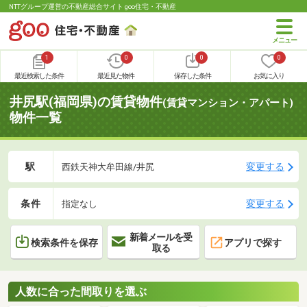
NTTグループ運営の不動産総合サイト goo住宅・不動産
1
0
0
0
最近検索した条件
最近見た物件
保存した条件
お気に入り
井尻駅(福岡県)の賃貸物件
(賃貸マンション・アパート)
物件一覧
駅
変更する
西鉄天神大牟田線/井尻
条件
変更する
指定なし
新着メールを受
検索条件を保存
アプリで探す
取る
人数に合った間取りを選ぶ