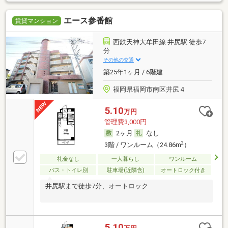
エース参番館
賃貸マンション
西鉄天神大牟田線 井尻駅 徒歩7
分
その他の交通
築25年1ヶ月 / 6階建
福岡県福岡市南区井尻４
5.10
万円
管理費3,000円
2ヶ月
なし
2
3階 / ワンルーム（24.86m
）
礼金なし
一人暮らし
ワンルーム
バス・トイレ別
駐車場(近隣含)
オートロック付き
井尻駅まで徒歩7分、オートロック
5.10