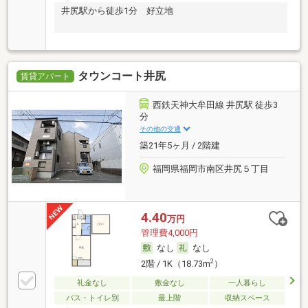
井尻駅から徒歩1分 好立地
タウンコート井尻
賃貸アパート
西鉄天神大牟田線 井尻駅 徒歩3
分
その他の交通
築21年5ヶ月 / 2階建
福岡県福岡市南区井尻５丁目
4.40
万円
管理費4,000円
なし
なし
2
2階 / 1K（18.73m
）
礼金なし
敷金なし
一人暮らし
バス・トイレ別
最上階
収納スペース