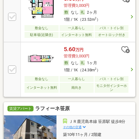
管理費3,000円
なし
2ヶ月
2
1階 / 1K（23.52m
）
敷金なし
一人暮らし
バス・トイレ別
駐車場(近隣含)
インターネット無料
オートロック付き
5.60
万円
管理費3,000円
なし
1ヶ月
2
1階 / 1K（24.38m
）
敷金なし
一人暮らし
バス・トイレ別
モニタ付インターホ
インターネット無料
南向き
ン
ラフィーネ笹原
賃貸アパート
ＪＲ鹿児島本線 笹原駅 徒歩8分
その他の交通
築10年11ヶ月 / 2階建