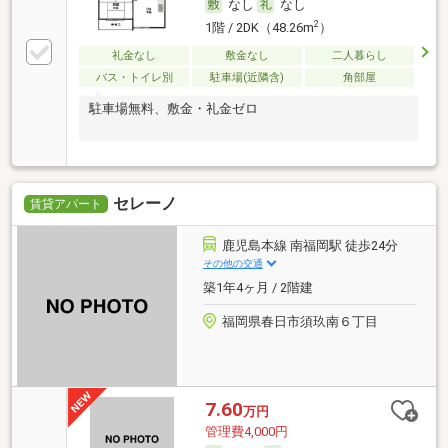
なし
なし
2
1階 / 2DK（48.26m
）
礼金なし
敷金なし
二人暮らし
バス・トイレ別
駐車場(近隣含)
角部屋
駐車場無料、敷金・礼金ゼロ
セレーノ
賃貸アパート
鹿児島本線 南福岡駅 徒歩24分
その他の交通
築1年4ヶ月 / 2階建
福岡県春日市須玖南６丁目
7.60
万円
管理費4,000円