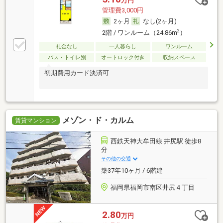
万円
管理費3,000円
2ヶ月
なし(2ヶ月)
2
2階 / ワンルーム（24.86m
）
礼金なし
一人暮らし
ワンルーム
バス・トイレ別
オートロック付き
収納スペース
初期費用カード決済可
メゾン・ド・カルム
賃貸マンション
西鉄天神大牟田線 井尻駅 徒歩8
分
その他の交通
築37年10ヶ月 / 6階建
福岡県福岡市南区井尻４丁目
2.80
万円