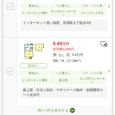
敷金なし
一人暮らし
バス・トイレ別
モニタ付インターホ
インターネット無料
オートロック付き
ン
インターネット使い放題、笹原駅まで徒歩5分
5.40
万円
管理費4,000円
なし
5.4万円
2
2階 / 1K（21.28m
）
動画あり
敷金なし
一人暮らし
バス・トイレ別
モニタ付インターホ
インターネット無料
最上階
ン
最上階・日当り良好・デザイナーズ物件・初期費用カ
ード決済可
残り1件を表示する