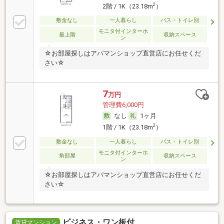
2
2階 / 1K（23.18m
）
敷金なし
一人暮らし
バス・トイレ別
モニタ付インターホ
最上階
収納スペース
ン
☆お部屋探しはアパマンショップ直営店にお任せくだ
さい☆
7
万円
管理費6,000円
なし
1ヶ月
2
1階 / 1K（23.18m
）
敷金なし
一人暮らし
バス・トイレ別
モニタ付インターホ
角部屋
収納スペース
ン
☆お部屋探しはアパマンショップ直営店にお任せくだ
さい☆
ビジネス・ワン板付
賃貸マンション