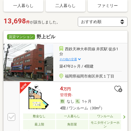
一人暮らし
二人暮らし
ファミリー
13,698
件
が該当しました。
野上ビル
賃貸マンション
西鉄天神大牟田線 井尻駅 徒歩1
分
その他の交通
築47年2ヶ月 / 4階建
福岡県福岡市南区井尻１丁目
4
万円
管理費-
なし
1ヶ月
2
4階 / ワンルーム（30m
）
敷金なし
一人暮らし
ワンルーム
モニタ付インターホ
最上階
角部屋
ン