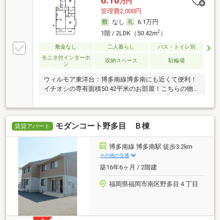
6.10
万円
管理費2,000円
なし
6.1万円
2
1階 / 2LDK（50.42m
）
敷金なし
二人暮らし
バス・トイレ別
モニタ付インターホ
収納スペース
駐輪場
ン
ウィルモア東洋台：博多南線博多南にも近くて便利！
イチオシの専有面積50.42平米のお部屋！こちらの物件
はアパートです！こちらの物件は閑静な住宅地にあり
ます！TVインターホン付きなので、部屋から訪問者の
顔を確認できます！こちらのアパートの家賃は5.5万で
モダンコート野多目 Ｂ棟
す！洗面所が独立しているので、利便性の高い環境だ
賃貸アパート
といえます(*^^*)
博多南線 博多南駅 徒歩3.2km
その他の交通
築16年6ヶ月 / 2階建
福岡県福岡市南区野多目４丁目