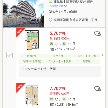
鹿児島本線 笹原駅 徒歩15分
その他の交通
築42年1ヶ月 / 8階建
福岡県福岡市博多区諸岡３丁目
5.70
万円
管理費3,000円
なし
2ヶ月
2
5階 / 3DK（59.8m
）
敷金なし
ファミリー
バス・トイレ別
駐車場(近隣含)
インターネット無料
角部屋
インターネット使い放題
7.70
万円
管理費3,000円
なし
2ヶ月
2
3階 / 2LDK（59.8m
）