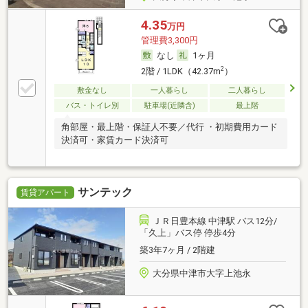
4.35
万円
管理費3,300円
なし
1ヶ月
2
2階 / 1LDK（42.37m
）
敷金なし
一人暮らし
二人暮らし
バス・トイレ別
駐車場(近隣含)
最上階
角部屋・最上階・保証人不要／代行 ・初期費用カード
決済可・家賃カード決済可
サンテック
賃貸アパート
ＪＲ日豊本線 中津駅 バス12分/
「久上」バス停 停歩4分
築3年7ヶ月 / 2階建
大分県中津市大字上池永