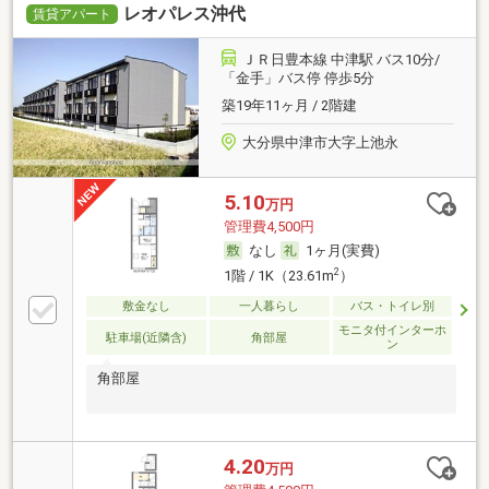
レオパレス沖代
賃貸アパート
ＪＲ日豊本線 中津駅 バス10分/
「金手」バス停 停歩5分
築19年11ヶ月 / 2階建
大分県中津市大字上池永
5.10
万円
管理費4,500円
なし
1ヶ月(実費)
2
1階 / 1K（23.61m
）
敷金なし
一人暮らし
バス・トイレ別
モニタ付インターホ
駐車場(近隣含)
角部屋
ン
角部屋
4.20
万円