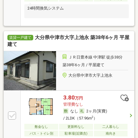
24時間換気システム
大分県中津市大字上池永 築38年6ヶ月 平屋
賃貸一戸建て
建て
ＪＲ日豊本線 中津駅 徒歩38分
築38年6ヶ月 / 平屋建て
大分県中津市大字上池永
3.80
万円
管理費なし
なし
2ヶ月(実費)
2
/ 2LDK（57.96m
）
敷金なし
更新料なし
二人暮らし
バス・トイレ別
駐車場(近隣含)
南向き