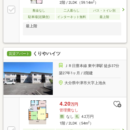
2
2階 / 2LDK（59.14m
）
敷金なし
二人暮らし
バス・トイレ別
駐車場(近隣含)
インターネット無料
最上階
最上階
くりやハイツ
賃貸アパート
ＪＲ日豊本線 東中津駅 徒歩37分
築27年1ヶ月 / 2階建
大分県中津市大字上池永
4.20
万円
管理費なし
なし
4.2万円
2
1階 / 2LDK（54m
）