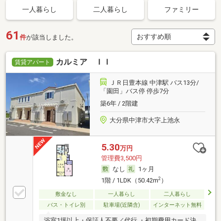
一人暮らし
二人暮らし
ファミリー
61
件
が該当しました。
カルミア ＩＩ
賃貸アパート
ＪＲ日豊本線 中津駅 バス13分/
「園田」バス停 停歩7分
築6年 / 2階建
大分県中津市大字上池永
5.30
万円
管理費3,500円
なし
1ヶ月
2
1階 / 1LDK（50.42m
）
敷金なし
一人暮らし
二人暮らし
バス・トイレ別
駐車場(近隣含)
インターネット無料
浴室1坪以上・保証人不要／代行 ・初期費用カード決