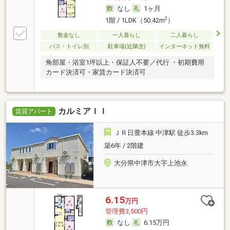
なし
1ヶ月
2
1階 / 1LDK（50.42m
）
敷金なし
一人暮らし
二人暮らし
バス・トイレ別
駐車場(近隣含)
インターネット無料
角部屋・浴室1坪以上・保証人不要／代行 ・初期費用
カード決済可・家賃カード決済可
カルミアＩＩ
賃貸アパート
ＪＲ日豊本線 中津駅 徒歩3.3km
築6年 / 2階建
大分県中津市大字上池永
6.15
万円
管理費3,500円
なし
6.15万円