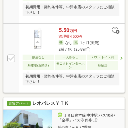
初期費用・契約条件等、中津市店のスタッフにご相談
下さい！
5.50
万円
管理費4,500円
なし
1ヶ月(実費)
2
2階 / 1K（25.89m
）
敷金なし
一人暮らし
バス・トイレ別
モニタ付インターホ
駐車場(近隣含)
駐輪場
ン
初期費用・契約条件等、中津市店のスタッフにご相談
下さい！
レオパレスＹＴＫ
賃貸アパート
ＪＲ日豊本線 中津駅 バス10分/
「金手」バス停 停歩5分
築24年4ヶ月 / 2階建