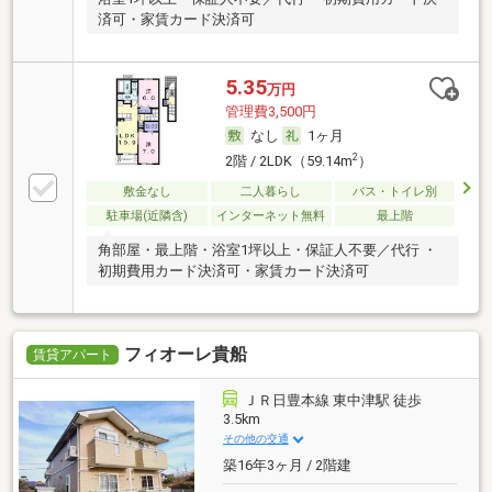
済可・家賃カード決済可
5.35
万円
管理費3,500円
なし
1ヶ月
2
2階 / 2LDK（59.14m
）
敷金なし
二人暮らし
バス・トイレ別
駐車場(近隣含)
インターネット無料
最上階
角部屋・最上階・浴室1坪以上・保証人不要／代行 ・
初期費用カード決済可・家賃カード決済可
フィオーレ貴船
賃貸アパート
ＪＲ日豊本線 東中津駅 徒歩
3.5km
その他の交通
築16年3ヶ月 / 2階建