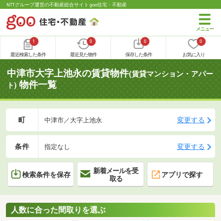
NTTグループ運営の不動産総合サイト goo住宅・不動産
1
0
0
0
最近検索した条件
最近見た物件
保存した条件
お気に入り
中津市大字上池永の賃貸物件
(賃貸マンション・アパー
物件一覧
ト)
町
変更する
中津市／大字上池永
条件
変更する
指定なし
新着メールを受
検索条件を保存
アプリで探す
取る
人数に合った間取りを選ぶ