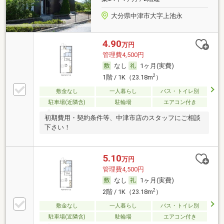
大分県中津市大字上池永
4.90
万円
管理費4,500円
なし
1ヶ月(実費)
2
1階 / 1K（23.18m
）
敷金なし
一人暮らし
バス・トイレ別
駐車場(近隣含)
駐輪場
エアコン付き
初期費用・契約条件等、中津市店のスタッフにご相談
下さい！
5.10
万円
管理費4,500円
なし
1ヶ月(実費)
2
2階 / 1K（23.18m
）
敷金なし
一人暮らし
バス・トイレ別
駐車場(近隣含)
駐輪場
エアコン付き