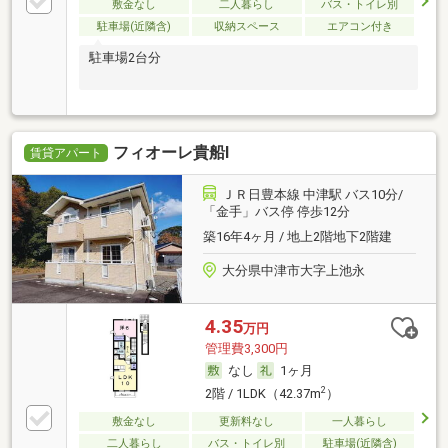
敷金なし
二人暮らし
バス・トイレ別
駐車場(近隣含)
収納スペース
エアコン付き
駐車場2台分
フィオーレ貴船Ⅰ
賃貸アパート
ＪＲ日豊本線 中津駅 バス10分/
「金手」バス停 停歩12分
築16年4ヶ月 / 地上2階地下2階建
大分県中津市大字上池永
4.35
万円
管理費3,300円
なし
1ヶ月
2
2階 / 1LDK（42.37m
）
敷金なし
更新料なし
一人暮らし
二人暮らし
バス・トイレ別
駐車場(近隣含)