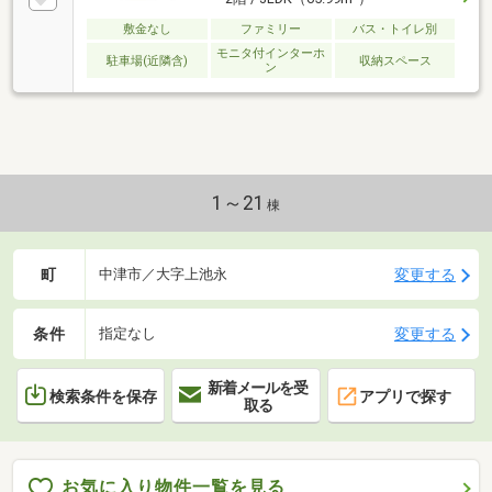
敷金なし
ファミリー
バス・トイレ別
モニタ付インターホ
駐車場(近隣含)
収納スペース
ン
1～21
棟
町
変更する
中津市／大字上池永
条件
変更する
指定なし
新着メールを受
検索条件を保存
アプリで探す
取る
お気に入り物件一覧を見る