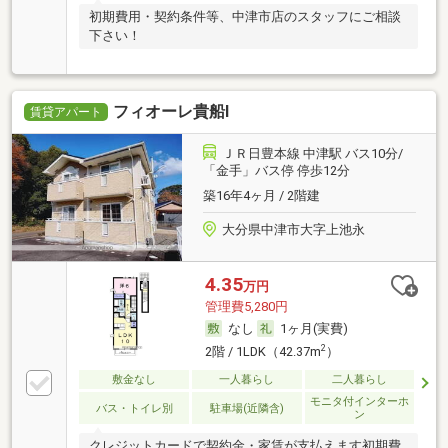
初期費用・契約条件等、中津市店のスタッフにご相談
下さい！
フィオーレ貴船Ⅰ
賃貸アパート
ＪＲ日豊本線 中津駅 バス10分/
「金手」バス停 停歩12分
築16年4ヶ月 / 2階建
大分県中津市大字上池永
4.35
万円
管理費5,280円
なし
1ヶ月(実費)
2
2階 / 1LDK（42.37m
）
敷金なし
一人暮らし
二人暮らし
モニタ付インターホ
バス・トイレ別
駐車場(近隣含)
ン
クレジットカードで契約金・家賃が支払えます初期費