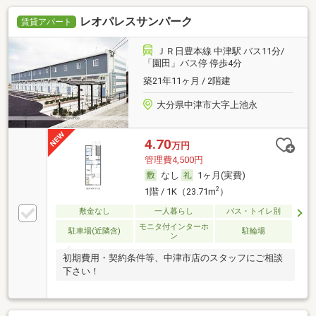
レオパレスサンパーク
賃貸アパート
ＪＲ日豊本線 中津駅 バス11分/
「園田」バス停 停歩4分
築21年11ヶ月 / 2階建
大分県中津市大字上池永
4.70
万円
管理費4,500円
なし
1ヶ月(実費)
2
1階 / 1K（23.71m
）
敷金なし
一人暮らし
バス・トイレ別
モニタ付インターホ
駐車場(近隣含)
駐輪場
ン
初期費用・契約条件等、中津市店のスタッフにご相談
下さい！