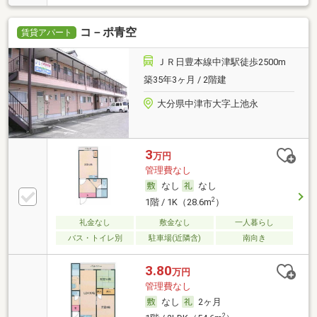
コ－ポ青空
賃貸アパート
ＪＲ日豊本線中津駅徒歩2500m
築35年3ヶ月 / 2階建
大分県中津市大字上池永
3
万円
管理費なし
なし
なし
2
1階 / 1K（28.6m
）
礼金なし
敷金なし
一人暮らし
バス・トイレ別
駐車場(近隣含)
南向き
3.80
万円
管理費なし
なし
2ヶ月
2