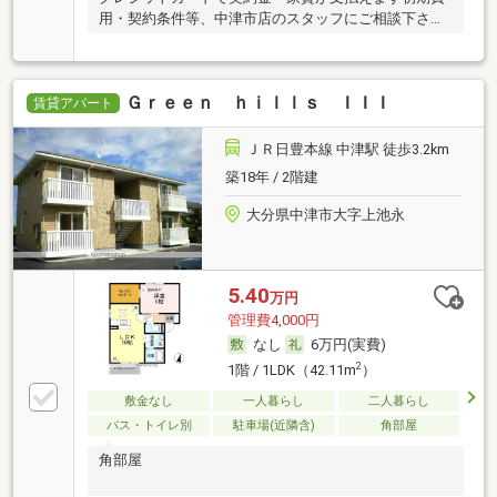
用・契約条件等、中津市店のスタッフにご相談下さ
い！
Ｇｒｅｅｎ ｈｉｌｌｓ ＩＩＩ
賃貸アパート
ＪＲ日豊本線 中津駅 徒歩3.2km
築18年 / 2階建
大分県中津市大字上池永
5.40
万円
管理費4,000円
なし
6万円(実費)
2
1階 / 1LDK（42.11m
）
敷金なし
一人暮らし
二人暮らし
バス・トイレ別
駐車場(近隣含)
角部屋
角部屋