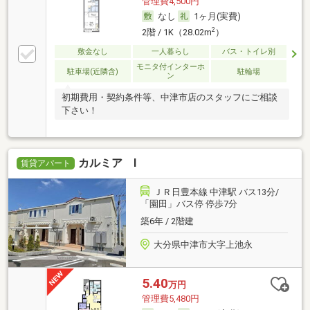
管理費4,500円
なし
1ヶ月(実費)
2
2階 / 1K（28.02m
）
敷金なし
一人暮らし
バス・トイレ別
モニタ付インターホ
駐車場(近隣含)
駐輪場
ン
初期費用・契約条件等、中津市店のスタッフにご相談
下さい！
カルミア Ⅰ
賃貸アパート
ＪＲ日豊本線 中津駅 バス13分/
「園田」バス停 停歩7分
築6年 / 2階建
大分県中津市大字上池永
5.40
万円
管理費5,480円