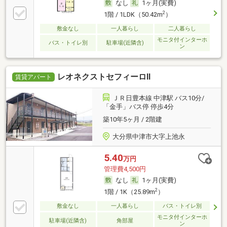
なし
1ヶ月(実費)
2
1階 / 1LDK（50.42m
）
敷金なし
一人暮らし
二人暮らし
モニタ付インターホ
バス・トイレ別
駐車場(近隣含)
ン
レオネクストセフィーロⅡ
賃貸アパート
ＪＲ日豊本線 中津駅 バス10分/
「金手」バス停 停歩4分
築10年5ヶ月 / 2階建
大分県中津市大字上池永
5.40
万円
管理費4,500円
なし
1ヶ月(実費)
2
1階 / 1K（25.89m
）
敷金なし
一人暮らし
バス・トイレ別
モニタ付インターホ
駐車場(近隣含)
角部屋
ン