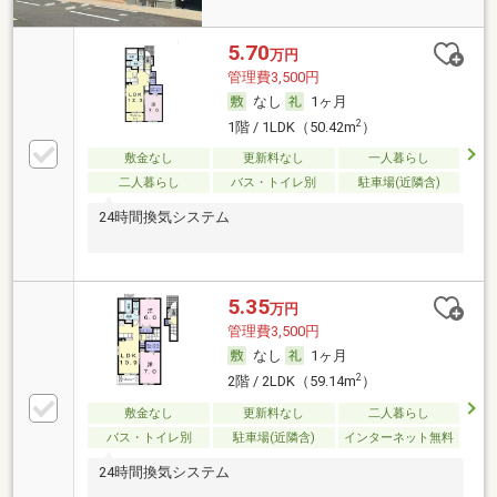
5.70
万円
管理費3,500円
なし
1ヶ月
2
1階 / 1LDK（50.42m
）
敷金なし
更新料なし
一人暮らし
二人暮らし
バス・トイレ別
駐車場(近隣含)
24時間換気システム
5.35
万円
管理費3,500円
なし
1ヶ月
2
2階 / 2LDK（59.14m
）
敷金なし
更新料なし
二人暮らし
バス・トイレ別
駐車場(近隣含)
インターネット無料
24時間換気システム