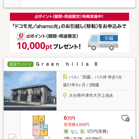
Ｇｒｅｅｎ ｈｉｌｌｓ Ⅱ
賃貸アパート
バス/「田園」バス停 停歩1分
築21年5ヶ月 / 2階建
大分県中津市大字上池永
6
万円
管理費4,000円
なし
5万円(実費)
2
2階 / 3LDK（65.99m
）