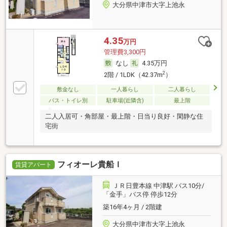
大分県中津市大字上池永
4.35
万円
管理費3,300円
なし
4.35万円
2
2階 / 1LDK（42.37m
）
敷金なし
一人暮らし
二人暮らし
バス・トイレ別
駐車場(近隣含)
最上階
二人入居可・角部屋・最上階・日当り良好・閑静な住
宅街
フィオーレ貴船Ｉ
賃貸アパート
ＪＲ日豊本線 中津駅 バス10分/
「金手」バス停 停歩12分
築16年4ヶ月 / 2階建
大分県中津市大字上池永