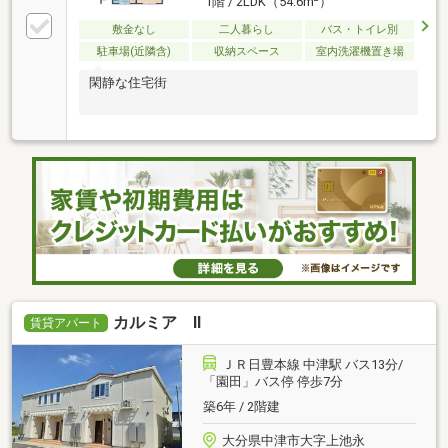
1階 / 2LDK（54.6m
）
敷金なし
二人暮らし
バス・トイレ別
駐車場(近隣含)
収納スペース
室内洗濯機置き場
閑静な住宅街
カルミア Ⅱ
賃貸アパート
ＪＲ日豊本線 中津駅 バス13分/
「園田」バス停 停歩7分
築6年 / 2階建
大分県中津市大字上池永