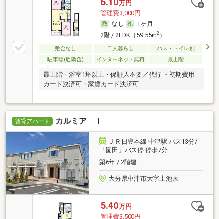
6.10
万円
管理費3,000円
なし
1ヶ月
2
2階 / 2LDK（59.55m
）
敷金なし
二人暮らし
バス・トイレ別
駐車場(近隣含)
インターネット無料
最上階
最上階・浴室1坪以上・保証人不要／代行 ・初期費用
カード決済可・家賃カード決済可
カルミア Ｉ
賃貸アパート
ＪＲ日豊本線 中津駅 バス13分/
「園田」バス停 停歩7分
築6年 / 2階建
大分県中津市大字上池永
5.40
万円
管理費3,500円