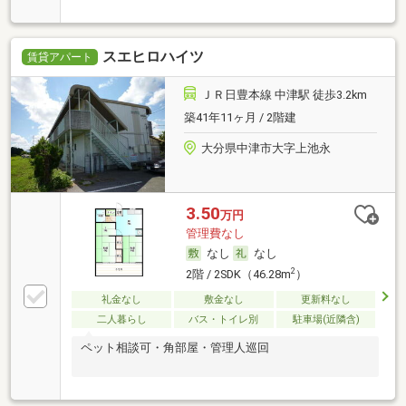
スエヒロハイツ
賃貸アパート
ＪＲ日豊本線 中津駅 徒歩3.2km
築41年11ヶ月 / 2階建
大分県中津市大字上池永
3.50
万円
管理費なし
なし
なし
2
2階 / 2SDK（46.28m
）
礼金なし
敷金なし
更新料なし
二人暮らし
バス・トイレ別
駐車場(近隣含)
ペット相談可・角部屋・管理人巡回