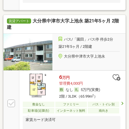
大分県中津市大字上池永 築21年5ヶ月 2階
賃貸アパート
建
バス/「園田」バス停 停歩2分
築21年5ヶ月 / 2階建
大分県中津市大字上池永
6
万円
管理費4,000円
なし
5万円(実費)
2
2階 / 3LDK（65.99m
）
敷金なし
ファミリー
バス・トイレ別
駐車場(近隣含)
インターネット無料
南向き
家賃カード決済可