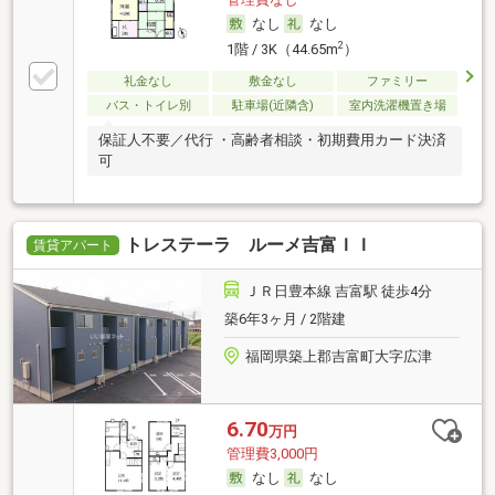
なし
なし
2
1階 / 3K（44.65m
）
礼金なし
敷金なし
ファミリー
バス・トイレ別
駐車場(近隣含)
室内洗濯機置き場
保証人不要／代行 ・高齢者相談・初期費用カード決済
可
トレステーラ ルーメ吉富ＩＩ
賃貸アパート
ＪＲ日豊本線 吉富駅 徒歩4分
築6年3ヶ月 / 2階建
福岡県築上郡吉富町大字広津
6.70
万円
管理費3,000円
なし
なし