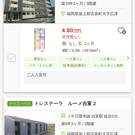
築10年2ヶ月 / 5階建
福岡県築上郡吉富町大字広津
4.80
万円
管理費なし
なし
2ヶ月
2
4階 / 1LDK（39.26m
）
敷金なし
一人暮らし
二人暮らし
バス・トイレ別
駐車場(近隣含)
インターネット無料
二人入居可
トレステーラ ルーメ吉富２
テラスハウス
ＪＲ日豊本線 吉富駅 徒歩2分
築6年3ヶ月 / 2階建
福岡県築上郡吉富町大字広津