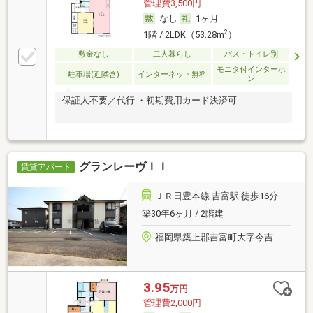
管理費3,500円
なし
1ヶ月
2
1階 / 2LDK（53.28m
）
敷金なし
二人暮らし
バス・トイレ別
モニタ付インターホ
駐車場(近隣含)
インターネット無料
ン
保証人不要／代行 ・初期費用カード決済可
グランレーヴＩＩ
賃貸アパート
ＪＲ日豊本線 吉富駅 徒歩16分
築30年6ヶ月 / 2階建
福岡県築上郡吉富町大字今吉
3.95
万円
管理費2,000円