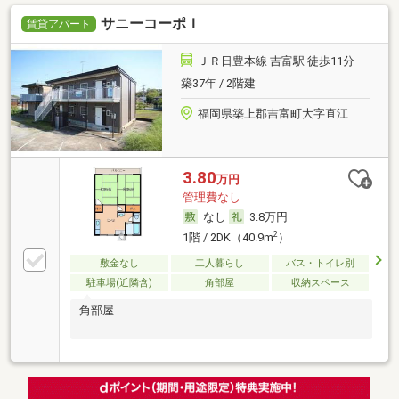
サニーコーポＩ
賃貸アパート
ＪＲ日豊本線 吉富駅 徒歩11分
築37年 / 2階建
福岡県築上郡吉富町大字直江
3.80
万円
管理費なし
なし
3.8万円
2
1階 / 2DK（40.9m
）
敷金なし
二人暮らし
バス・トイレ別
駐車場(近隣含)
角部屋
収納スペース
角部屋