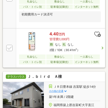
礼金なし
敷金なし
一人暮らし
バス・トイレ別
駐車場(近隣含)
インターネット無料
初期費用カード決済可
4.40
万円
管理費3,000円
なし
なし
2
2階 / 1DK（30.41m
）
礼金なし
敷金なし
一人暮らし
バス・トイレ別
駐車場(近隣含)
インターネット無料
Ｊ．ｂｉｒｄ Ａ棟
テラスハウス
ＪＲ日豊本線 吉富駅 徒歩14分
その他の交通
築1年未満 / 2階建
福岡県築上郡吉富町大字直江