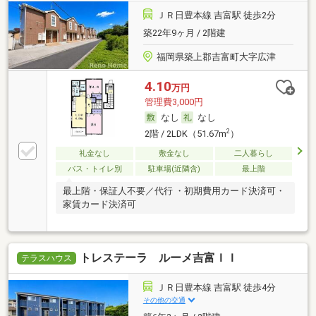
ＪＲ日豊本線 吉富駅 徒歩2分
築22年9ヶ月 / 2階建
福岡県築上郡吉富町大字広津
4.10
万円
管理費3,000円
なし
なし
2
2階 / 2LDK（51.67m
）
礼金なし
敷金なし
二人暮らし
バス・トイレ別
駐車場(近隣含)
最上階
最上階・保証人不要／代行 ・初期費用カード決済可・
家賃カード決済可
トレステーラ ルーメ吉富ＩＩ
テラスハウス
ＪＲ日豊本線 吉富駅 徒歩4分
その他の交通