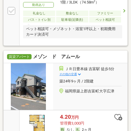
2
1階 / 3LDK（74.58m
）
動画あり
礼金なし
敷金なし
ファミリー
バス・トイレ別
駐車場(近隣含)
ペット相談可
ペット相談可・メゾネット・浴室1坪以上・初期費用
カード決済可
メゾン ド アムール
賃貸アパート
ＪＲ日豊本線 吉富駅 徒歩5分
その他の交通
築24年9ヶ月 / 2階建
福岡県築上郡吉富町大字広津
4.20
万円
管理費3,000円
なし
2ヶ月