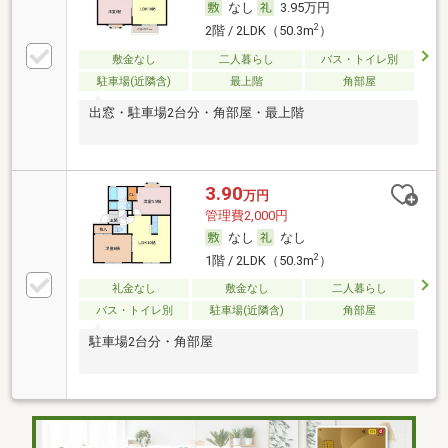
なし
3.95万円
2
2階 / 2LDK（50.3m
）
敷金なし
二人暮らし
バス・トイレ別
駐車場(近隣含)
最上階
角部屋
出窓・駐車場2台分・角部屋・最上階
3.90
万円
管理費2,000円
なし
なし
2
1階 / 2LDK（50.3m
）
礼金なし
敷金なし
二人暮らし
バス・トイレ別
駐車場(近隣含)
角部屋
駐車場2台分・角部屋