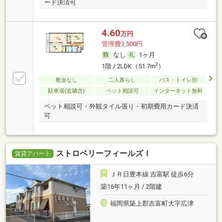
ード決済可
4.60
万円
管理費3,500円
なし
1ヶ月
2
1階 / 2LDK（51.7m
）
敷金なし
二人暮らし
バス・トイレ別
駐車場(近隣含)
ペット相談可
インターネット無料
ペット相談可・外観タイル張り・初期費用カード決済
可
ストロベリーフィールズＩ
賃貸アパート
ＪＲ日豊本線 吉富駅 徒歩6分
築16年11ヶ月 / 2階建
福岡県築上郡吉富町大字広津