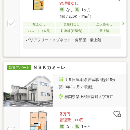
管理費なし
なし
1ヶ月
2
1階 / 2LDK（71m
）
敷金なし
更新料なし
二人暮らし
バス・トイレ別
駐車場(近隣含)
最上階
バリアフリー・メゾネット・角部屋・最上階
ＮＳＫカミ－レ
賃貸アパート
ＪＲ日豊本線 吉富駅 徒歩15分
築10年3ヶ月 / 2階建
福岡県築上郡吉富町大字直江
3
万円
管理費1,000円
なし
1ヶ月