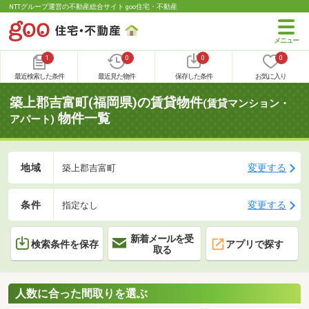
NTTグループ運営の不動産総合サイト goo住宅・不動産
1
0
0
0
最近検索した条件
最近見た物件
保存した条件
お気に入り
築上郡吉富町(福岡県)の賃貸物件
(賃貸マンション・
物件一覧
アパート)
地域
変更する
築上郡吉富町
条件
変更する
指定なし
新着メールを受
検索条件を保存
アプリで探す
取る
人数に合った間取りを選ぶ