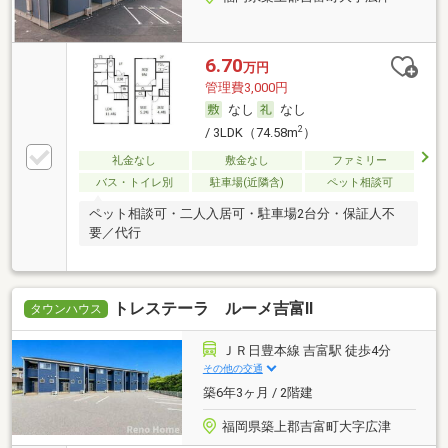
6.70
万円
管理費3,000円
なし
なし
2
/ 3LDK（74.58m
）
礼金なし
敷金なし
ファミリー
バス・トイレ別
駐車場(近隣含)
ペット相談可
ペット相談可・二人入居可・駐車場2台分・保証人不
要／代行
トレステーラ ルーメ吉富Ⅱ
タウンハウス
ＪＲ日豊本線 吉富駅 徒歩4分
その他の交通
築6年3ヶ月 / 2階建
福岡県築上郡吉富町大字広津