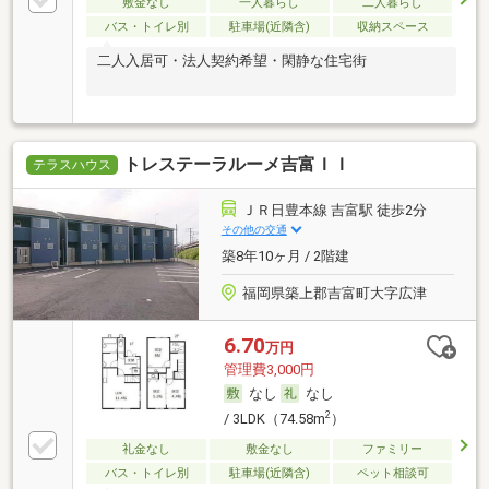
敷金なし
一人暮らし
二人暮らし
バス・トイレ別
駐車場(近隣含)
収納スペース
二人入居可・法人契約希望・閑静な住宅街
トレステーラルーメ吉富ＩＩ
テラスハウス
ＪＲ日豊本線 吉富駅 徒歩2分
その他の交通
築8年10ヶ月 / 2階建
福岡県築上郡吉富町大字広津
6.70
万円
管理費3,000円
なし
なし
2
/ 3LDK（74.58m
）
礼金なし
敷金なし
ファミリー
バス・トイレ別
駐車場(近隣含)
ペット相談可