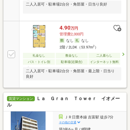
二人入居可・駐車場2台分・角部屋・日当り良好
4.90
万円
管理費2,000円
なし
なし
2
2階 / 2LDK（53.97m
）
礼金なし
敷金なし
二人暮らし
バス・トイレ別
駐車場(近隣含)
インターネット無料
二人入居可・駐車場2台分・角部屋・最上階・日当り
良好
Ｌａ Ｇｒａｎ Ｔｏｗｅｒ イオメー
賃貸マンション
ル
ＪＲ日豊本線 吉富駅 徒歩7分
その他の交通
築3年6ヶ月 / 8階建