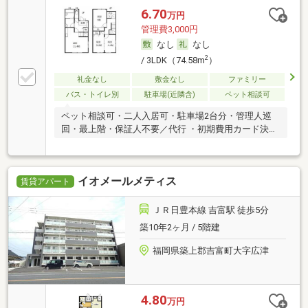
6.70
万円
管理費3,000円
なし
なし
2
/ 3LDK（74.58m
）
礼金なし
敷金なし
ファミリー
バス・トイレ別
駐車場(近隣含)
ペット相談可
ペット相談可・二人入居可・駐車場2台分・管理人巡
回・最上階・保証人不要／代行 ・初期費用カード決済
可
イオメールメティス
賃貸アパート
ＪＲ日豊本線 吉富駅 徒歩5分
築10年2ヶ月 / 5階建
福岡県築上郡吉富町大字広津
4.80
万円