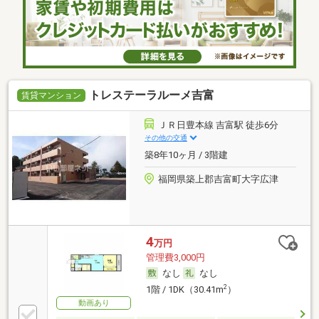
トレステーラルーメ吉富
賃貸マンション
ＪＲ日豊本線 吉富駅 徒歩6分
その他の交通
築8年10ヶ月 / 3階建
福岡県築上郡吉富町大字広津
4
万円
管理費3,000円
なし
なし
2
1階 / 1DK（30.41m
）
動画あり