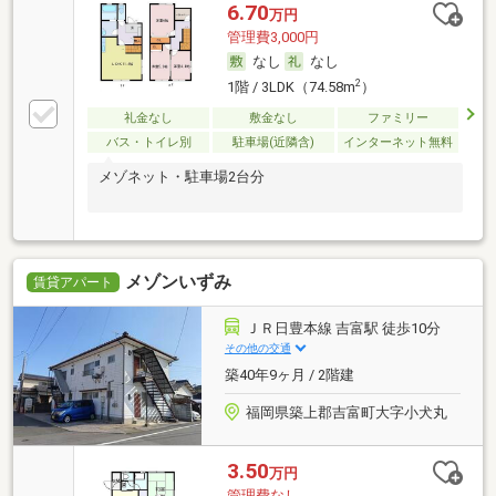
6.70
万円
管理費3,000円
なし
なし
2
1階 / 3LDK（74.58m
）
礼金なし
敷金なし
ファミリー
バス・トイレ別
駐車場(近隣含)
インターネット無料
メゾネット・駐車場2台分
メゾンいずみ
賃貸アパート
ＪＲ日豊本線 吉富駅 徒歩10分
その他の交通
築40年9ヶ月 / 2階建
福岡県築上郡吉富町大字小犬丸
3.50
万円
管理費なし