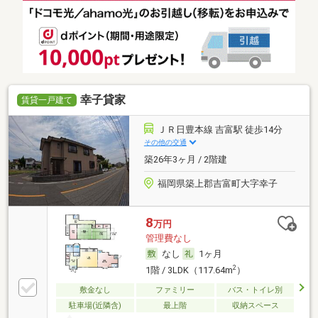
幸子貸家
賃貸一戸建て
ＪＲ日豊本線 吉富駅 徒歩14分
その他の交通
築26年3ヶ月 / 2階建
福岡県築上郡吉富町大字幸子
8
万円
管理費なし
なし
1ヶ月
2
1階 / 3LDK（117.64m
）
敷金なし
ファミリー
バス・トイレ別
駐車場(近隣含)
最上階
収納スペース