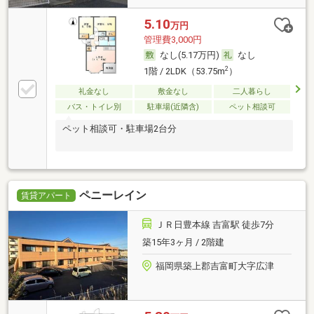
5.10
万円
管理費3,000円
なし(5.17万円)
なし
2
1階 / 2LDK（53.75m
）
礼金なし
敷金なし
二人暮らし
バス・トイレ別
駐車場(近隣含)
ペット相談可
ペット相談可・駐車場2台分
ペニーレイン
賃貸アパート
ＪＲ日豊本線 吉富駅 徒歩7分
築15年3ヶ月 / 2階建
福岡県築上郡吉富町大字広津