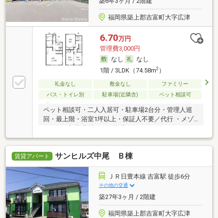
築6年3ヶ月 / 2階建
福岡県築上郡吉富町大字広津
6.70
万円
管理費3,000円
なし
なし
2
1階 / 3LDK（74.58m
）
礼金なし
敷金なし
ファミリー
バス・トイレ別
駐車場(近隣含)
ペット相談可
ペット相談可・二人入居可・駐車場2台分・管理人巡
回・最上階・浴室1坪以上・保証人不要／代行 ・メゾ
ネット・初期費用カード決済可
サンヒルズ中尾 Ｂ棟
賃貸アパート
ＪＲ日豊本線 吉富駅 徒歩6分
その他の交通
築27年3ヶ月 / 2階建
福岡県築上郡吉富町大字広津