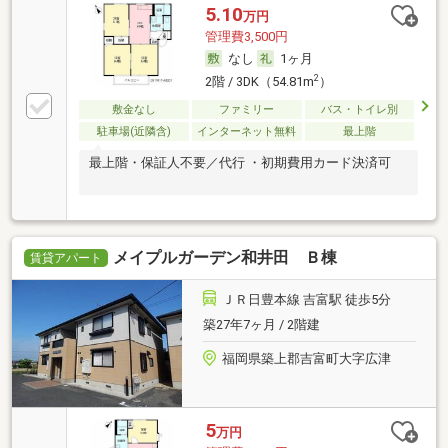
5.10
万円
管理費3,500円
なし
1ヶ月
2
2階 / 3DK（54.81m
）
敷金なし
ファミリー
バス・トイレ別
駐車場(近隣含)
インターネット無料
最上階
最上階・保証人不要／代行 ・初期費用カード決済可
メイプルガーデン和井田 Ｂ棟
賃貸アパート
ＪＲ日豊本線 吉富駅 徒歩5分
築27年7ヶ月 / 2階建
福岡県築上郡吉富町大字広津
5
万円