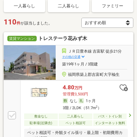
一人暮らし
二人暮らし
ファミリー
110
件
が該当しました。
トレステーラ花みず木
賃貸マンション
ＪＲ日豊本線 吉富駅 徒歩21分
その他の交通
築19年1ヶ月 / 3階建
福岡県築上郡吉富町大字楡生
4.80
万円
管理費3,500円
なし
1ヶ月
2
3階 / 2LDK（51.7m
）
敷金なし
二人暮らし
バス・トイレ別
駐車場(近隣含)
ペット相談可
インターネット無料
ペット相談可・外観タイル張り・最上階・初期費用カ