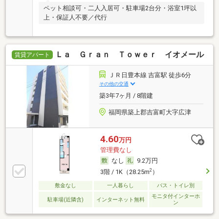
ペット相談可・二人入居可・駐車場2台分・浴室1坪以
上・保証人不要／代行
Ｌａ Ｇｒａｎ Ｔｏｗｅｒ イオメール
賃貸アパート
ＪＲ日豊本線 吉富駅 徒歩6分
その他の交通
築3年7ヶ月 / 8階建
福岡県築上郡吉富町大字広津
4.60
万円
管理費なし
なし
9.2万円
2
3階 / 1K（28.25m
）
敷金なし
一人暮らし
バス・トイレ別
モニタ付インターホ
駐車場(近隣含)
インターネット無料
ン