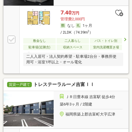
7.40
万円
管理費2,000円
なし
1ヶ月
2
/ 2LDK（74.39m
）
敷金なし
二人暮らし
バス・トイレ別
駐車場(近隣含)
収納スペース
室内洗濯機置き場
二人入居可・法人契約希望・駐車場2台分・事務所使
用可・浴室1坪以上・オール電化
トレステーラルーメ吉富ＩＩ
賃貸一戸建て
ＪＲ日豊本線 吉富駅 徒歩4分
築6年3ヶ月 / 2階建
福岡県築上郡吉富町大字広津