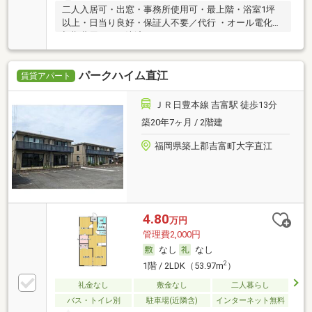
二人入居可・出窓・事務所使用可・最上階・浴室1坪
以上・日当り良好・保証人不要／代行 ・オール電化・
初期費用カード決済可
パークハイム直江
賃貸アパート
ＪＲ日豊本線 吉富駅 徒歩13分
築20年7ヶ月 / 2階建
福岡県築上郡吉富町大字直江
4.80
万円
管理費2,000円
なし
なし
2
1階 / 2LDK（53.97m
）
礼金なし
敷金なし
二人暮らし
バス・トイレ別
駐車場(近隣含)
インターネット無料