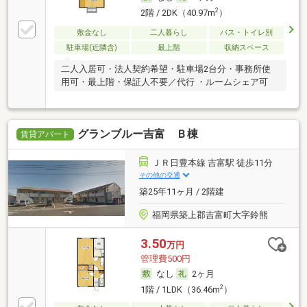
2
2階 / 2DK（40.97m
）
敷金なし
二人暮らし
バス・トイレ別
駐車場(近隣含)
最上階
収納スペース
二人入居可・法人契約希望・駐車場2台分・事務所使
用可・最上階・保証人不要／代行 ・ルームシェア可
グランブルー吉富 Ｂ棟
賃貸アパート
ＪＲ日豊本線 吉富駅 徒歩11分
その他の交通
築25年11ヶ月 / 2階建
福岡県築上郡吉富町大字鈴熊
3.50
万円
管理費500円
なし
2ヶ月
2
1階 / 1LDK（36.46m
）