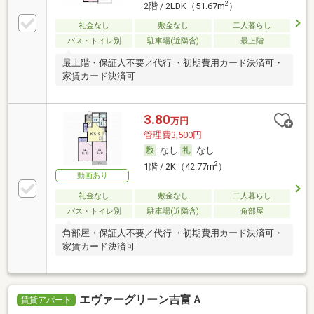
2
2階 / 2LDK（51.67m
）
礼金なし
敷金なし
二人暮らし
バス・トイレ別
駐車場(近隣含)
最上階
最上階・保証人不要／代行 ・初期費用カード決済可・
家賃カード決済可
3.80
万円
管理費3,500円
なし
なし
2
1階 / 2K（42.77m
）
動画あり
礼金なし
敷金なし
二人暮らし
バス・トイレ別
駐車場(近隣含)
角部屋
角部屋・保証人不要／代行 ・初期費用カード決済可・
家賃カード決済可
エヴァーグリーン吉富Ａ
賃貸アパート