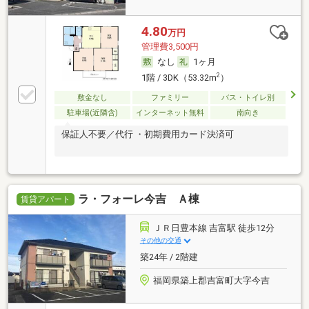
4.80
万円
管理費3,500円
なし
1ヶ月
2
1階 / 3DK（53.32m
）
敷金なし
ファミリー
バス・トイレ別
駐車場(近隣含)
インターネット無料
南向き
保証人不要／代行 ・初期費用カード決済可
ラ・フォーレ今吉 Ａ棟
賃貸アパート
ＪＲ日豊本線 吉富駅 徒歩12分
その他の交通
築24年 / 2階建
福岡県築上郡吉富町大字今吉