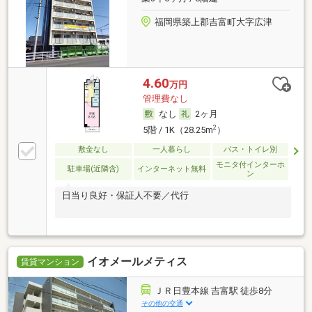
福岡県築上郡吉富町大字広津
4.60
万円
管理費なし
なし
2ヶ月
2
5階 / 1K（28.25m
）
敷金なし
一人暮らし
バス・トイレ別
モニタ付インターホ
駐車場(近隣含)
インターネット無料
ン
日当り良好・保証人不要／代行
イオメールメティス
賃貸マンション
ＪＲ日豊本線 吉富駅 徒歩8分
その他の交通