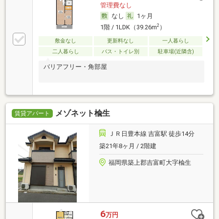
管理費なし
なし
1ヶ月
2
1階 / 1LDK（39.26m
）
敷金なし
更新料なし
一人暮らし
二人暮らし
バス・トイレ別
駐車場(近隣含)
バリアフリー・角部屋
メゾネット楡生
賃貸アパート
ＪＲ日豊本線 吉富駅 徒歩14分
築21年8ヶ月 / 2階建
福岡県築上郡吉富町大字楡生
6
万円