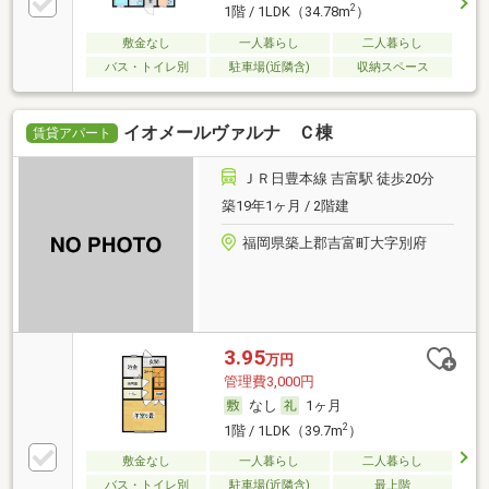
2
1階 / 1LDK（34.78m
）
敷金なし
一人暮らし
二人暮らし
バス・トイレ別
駐車場(近隣含)
収納スペース
イオメールヴァルナ Ｃ棟
賃貸アパート
ＪＲ日豊本線 吉富駅 徒歩20分
築19年1ヶ月 / 2階建
福岡県築上郡吉富町大字別府
3.95
万円
管理費3,000円
なし
1ヶ月
2
1階 / 1LDK（39.7m
）
敷金なし
一人暮らし
二人暮らし
バス・トイレ別
駐車場(近隣含)
最上階