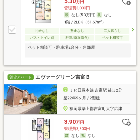
5.30
万円
管理費3,000円
なし(5.3万円)
なし
2
1階 / 2LDK（51.67m
）
礼金なし
敷金なし
二人暮らし
バス・トイレ別
駐車場(近隣含)
ペット相談可
ペット相談可・駐車場2台分・角部屋
エヴァーグリーン吉富Ｂ
賃貸アパート
ＪＲ日豊本線 吉富駅 徒歩2分
築22年9ヶ月 / 2階建
福岡県築上郡吉富町大字広津
3.90
万円
管理費3,300円
なし
なし