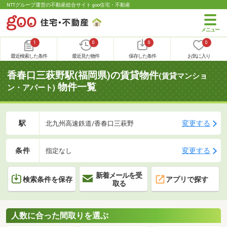
NTTグループ運営の不動産総合サイト goo住宅・不動産
1
0
0
0
最近検索した条件
最近見た物件
保存した条件
お気に入り
香春口三萩野駅(福岡県)の賃貸物件
(賃貸マンショ
物件一覧
ン・アパート)
駅
変更する
北九州高速鉄道/香春口三萩野
条件
変更する
指定なし
新着メールを受
検索条件を保存
アプリで探す
取る
人数に合った間取りを選ぶ