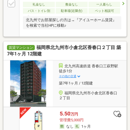
礼金なし
敷金なし
一人暮らし
バス・トイレ別
駐車場(近隣含)
ペット相談可
北九州でお部屋探しの方は→『アイユーホーム賃貸』
を検索で当社HPに移動♪
福岡県北九州市小倉北区香春口２丁目 築
賃貸マンション
7年1ヶ月 12階建
北九州高速鉄道 香春口三萩野駅
徒歩1分
その他の交通
築7年1ヶ月 / 12階建
福岡県北九州市小倉北区香春口
２丁目
5.50
万円
管理費5,000円
なし
1ヶ月