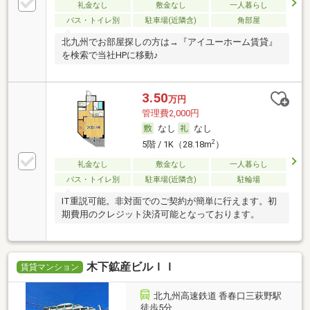
礼金なし
敷金なし
一人暮らし
バス・トイレ別
駐車場(近隣含)
角部屋
北九州でお部屋探しの方は→『アイユーホーム賃貸』
を検索で当社HPに移動♪
3.50
万円
管理費2,000円
なし
なし
2
5階 / 1K（28.18m
）
礼金なし
敷金なし
一人暮らし
バス・トイレ別
駐車場(近隣含)
駐輪場
IT重説可能。非対面でのご契約が簡単に行えます。初
期費用のクレジット決済可能となっております。
木下鉱産ビルＩＩ
賃貸マンション
北九州高速鉄道 香春口三萩野駅
徒歩5分