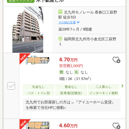
木下鉱産ビル
賃貸マンション
北九州モノレール 香春口三萩野
駅 徒歩5分
その他の交通
築28年7ヶ月 / 9階建
福岡県北九州市小倉北区三萩野
１
4.70
万円
管理費2,000円
なし
なし
2
5階 / 2K（31.97m
）
礼金なし
敷金なし
二人暮らし
バス・トイレ別
駐車場(近隣含)
インターネット無料
北九州でお部屋探しの方は→『アイユーホーム賃貸』
を検索で当社HPに移動♪
4.60
万円