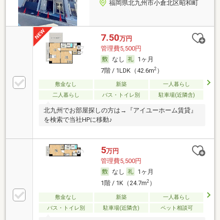
福岡県北九州市小倉北区昭和町
7.50
万円
管理費5,500円
なし
1ヶ月
2
7階 / 1LDK（42.6m
）
敷金なし
新築
一人暮らし
二人暮らし
バス・トイレ別
駐車場(近隣含)
北九州でお部屋探しの方は→『アイユーホーム賃貸』
を検索で当社HPに移動♪
5
万円
管理費5,500円
なし
1ヶ月
2
1階 / 1K（24.7m
）
敷金なし
新築
一人暮らし
バス・トイレ別
駐車場(近隣含)
ペット相談可