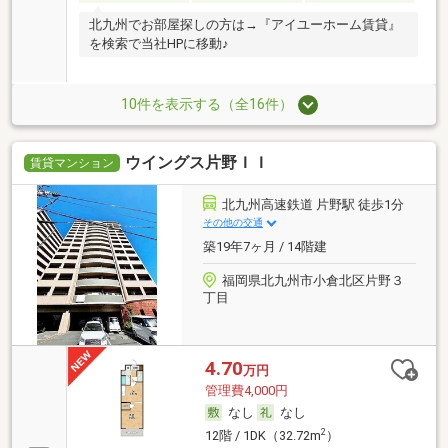
北九州でお部屋探しの方は→『アイユーホーム賃貸』
を検索で当社HPに移動♪
10件を表示する（全16件）
ウイングス片野ＩＩ
賃貸マンション
北九州高速鉄道 片野駅 徒歩1分
その他の交通
築19年7ヶ月 / 14階建
福岡県北九州市小倉北区片野３
丁目
4.70
万円
管理費4,000円
なし
なし
2
12階 / 1DK（32.72m
）