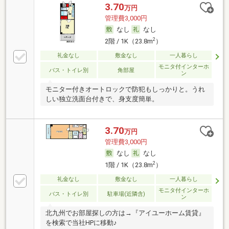
3.70
万円
管理費3,000円
なし
なし
2
2階 / 1K（23.8m
）
礼金なし
敷金なし
一人暮らし
モニタ付インターホ
バス・トイレ別
角部屋
ン
モニター付きオートロックで防犯もしっかりと。うれ
しい独立洗面台付きで、身支度簡単。
3.70
万円
管理費3,000円
なし
なし
2
1階 / 1K（23.8m
）
礼金なし
敷金なし
一人暮らし
モニタ付インターホ
バス・トイレ別
駐車場(近隣含)
ン
北九州でお部屋探しの方は→『アイユーホーム賃貸』
を検索で当社HPに移動♪