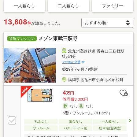
一人暮らし
二人暮らし
ファミリー
13,808
件
が該当しました。
メゾン東武三萩野
賃貸マンション
北九州高速鉄道 香春口三萩野駅
徒歩1分
その他の交通
築29年7ヶ月 / 9階建
福岡県北九州市小倉北区昭和町
4
万円
管理費3,000円
なし
なし
2
6階 / ワンルーム（31.5m
）
礼金なし
敷金なし
一人暮らし
ワンルーム
バス・トイレ別
駐車場(近隣含)