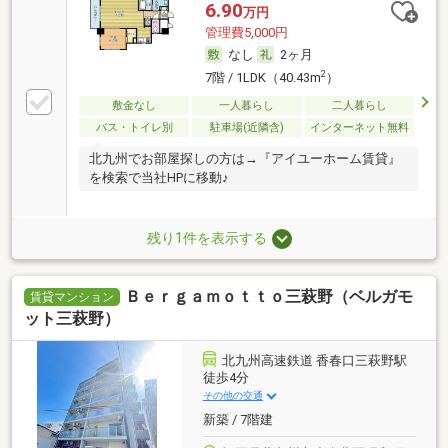
6.90
万円
管理費5,000円
なし
2ヶ月
2
7階 / 1LDK（40.43m
）
敷金なし
一人暮らし
二人暮らし
バス・トイレ別
駐車場(近隣含)
インターネット無料
北九州でお部屋探しの方は→『アイユーホーム賃貸』
を検索で当社HPに移動♪
残り1件を表示する
Ｂｅｒｇａｍｏｔｔｏ三萩野（ベルガモ
賃貸マンション
ット三萩野）
北九州高速鉄道 香春口三萩野駅
徒歩4分
その他の交通
新築 / 7階建