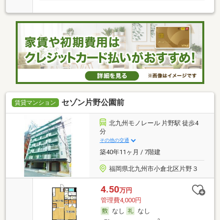
セゾン片野公園前
賃貸マンション
北九州モノレール 片野駅 徒歩4
分
その他の交通
築40年11ヶ月 / 7階建
福岡県北九州市小倉北区片野３
4.50
万円
管理費4,000円
なし
なし