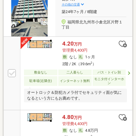
その他の交通
築24年7ヶ月 / 8階建
福岡県北九州市小倉北区片野１
丁目
4.20
万円
管理費4,400円
なし
1ヶ月
2
2階 / 2K（39.6m
）
敷金なし
二人暮らし
バス・トイレ別
モニタ付インターホ
駐車場(近隣含)
インターネット無料
ン
オートロック＆防犯カメラ付でセキュリティ面が気に
なるという方にもお薦めです。
4.80
万円
管理費4,400円
なし
4.8万円