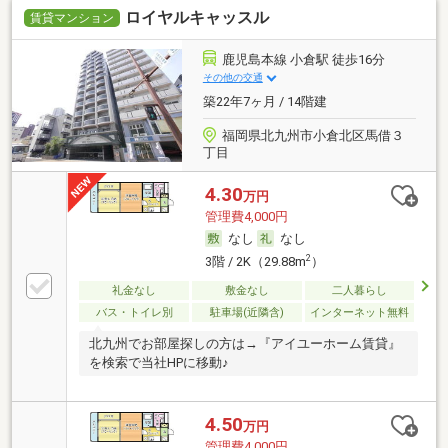
ロイヤルキャッスル
賃貸マンション
鹿児島本線 小倉駅 徒歩16分
その他の交通
築22年7ヶ月 / 14階建
福岡県北九州市小倉北区馬借３
丁目
4.30
万円
管理費4,000円
なし
なし
2
3階 / 2K（29.88m
）
礼金なし
敷金なし
二人暮らし
バス・トイレ別
駐車場(近隣含)
インターネット無料
北九州でお部屋探しの方は→『アイユーホーム賃貸』
を検索で当社HPに移動♪
4.50
万円
管理費4,000円