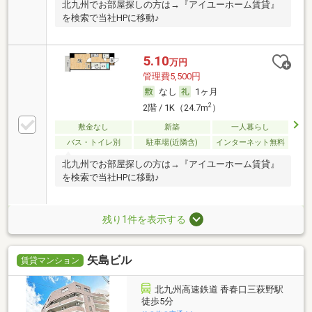
北九州でお部屋探しの方は→『アイユーホーム賃貸』
を検索で当社HPに移動♪
5.10
万円
管理費5,500円
なし
1ヶ月
2
2階 / 1K（24.7m
）
敷金なし
新築
一人暮らし
バス・トイレ別
駐車場(近隣含)
インターネット無料
北九州でお部屋探しの方は→『アイユーホーム賃貸』
を検索で当社HPに移動♪
残り1件を表示する
矢島ビル
賃貸マンション
北九州高速鉄道 香春口三萩野駅
徒歩5分