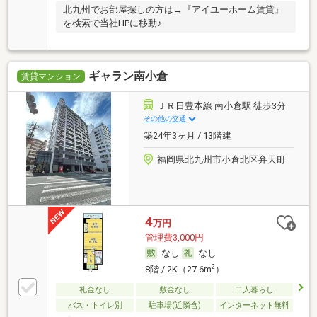
北九州でお部屋探しの方は→『アイユーホーム賃貸』
を検索で当社HPに移動♪
ギャラン南小倉
賃貸マンション
ＪＲ日豊本線 南小倉駅 徒歩3分
その他の交通
築24年3ヶ月 / 13階建
福岡県北九州市小倉北区弁天町
4
万円
管理費3,000円
なし
なし
2
8階 / 2K（27.6m
）
礼金なし
敷金なし
二人暮らし
バス・トイレ別
駐車場(近隣含)
インターネット無料