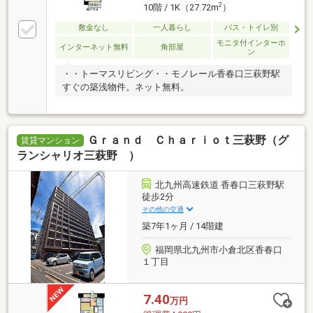
2
10階 / 1K（27.72m
）
敷金なし
一人暮らし
バス・トイレ別
モニタ付インターホ
インターネット無料
角部屋
ン
・・トーマスリビング・・モノレール香春口三萩野駅
すぐの築浅物件。ネット無料。
Ｇｒａｎｄ Ｃｈａｒｉｏｔ三萩野（グ
賃貸マンション
ランシャリオ三萩野 ）
北九州高速鉄道 香春口三萩野駅
徒歩2分
その他の交通
築7年1ヶ月 / 14階建
福岡県北九州市小倉北区香春口
１丁目
7.40
万円