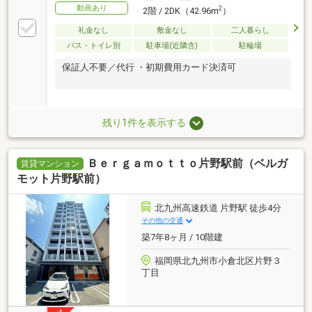
動画あり
2
2階 / 2DK（42.96m
）
礼金なし
敷金なし
二人暮らし
バス・トイレ別
駐車場(近隣含)
駐輪場
保証人不要／代行 ・初期費用カード決済可
残り1件を表示する
Ｂｅｒｇａｍｏｔｔｏ片野駅前（ベルガ
賃貸マンション
モット片野駅前）
北九州高速鉄道 片野駅 徒歩4分
その他の交通
築7年8ヶ月 / 10階建
福岡県北九州市小倉北区片野３
丁目