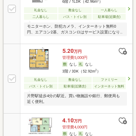
2
6階 / 1LDK（42.96m
）
礼金なし
敷金なし
一人暮らし
二人暮らし
バス・トイレ別
駐車場(近隣含)
モニターホン、防犯カメラ、インターネット無料0
円、エアコン2基、ガスコンロはサービス設置になり
ます。
5.20
万円
管理費5,000円
なし
なし
2
3階 / 3DK（52.92m
）
礼金なし
敷金なし
ファミリー
バス・トイレ別
駐車場(近隣含)
インターネット無料
片野駅徒歩4分の駅近。買い物施設や銀行、郵便局も
近く便利。
4.10
万円
管理費4,000円
なし
なし