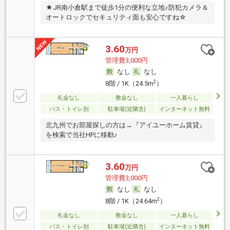
★JR南小倉駅まで徒歩1分の便利な立地♪防犯カメラ＆
オートロックでセキュリティ面も安心ですね☆
3.60
万円
管理費3,000円
なし
なし
2
8階 / 1K（24.5m
）
礼金なし
敷金なし
一人暮らし
バス・トイレ別
駐車場(近隣含)
インターネット無料
北九州でお部屋探しの方は→『アイユーホーム賃貸』
を検索で当社HPに移動♪
3.60
万円
管理費3,000円
なし
なし
2
8階 / 1K（24.64m
）
礼金なし
敷金なし
一人暮らし
バス・トイレ別
駐車場(近隣含)
インターネット無料