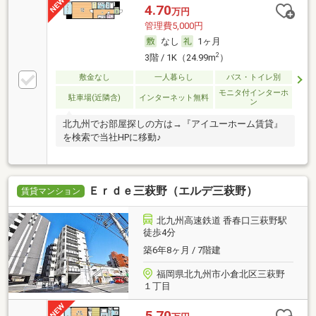
4.70
万円
管理費5,000円
なし
1ヶ月
2
3階 / 1K（24.99m
）
敷金なし
一人暮らし
バス・トイレ別
モニタ付インターホ
駐車場(近隣含)
インターネット無料
ン
北九州でお部屋探しの方は→『アイユーホーム賃貸』
を検索で当社HPに移動♪
Ｅｒｄｅ三萩野（エルデ三萩野）
賃貸マンション
北九州高速鉄道 香春口三萩野駅
徒歩4分
築6年8ヶ月 / 7階建
福岡県北九州市小倉北区三萩野
１丁目
5.70