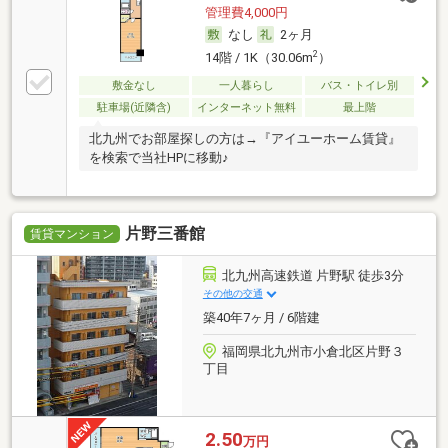
管理費4,000円
なし
2ヶ月
2
14階 / 1K（30.06m
）
敷金なし
一人暮らし
バス・トイレ別
駐車場(近隣含)
インターネット無料
最上階
北九州でお部屋探しの方は→『アイユーホーム賃貸』
を検索で当社HPに移動♪
片野三番館
賃貸マンション
北九州高速鉄道 片野駅 徒歩3分
その他の交通
築40年7ヶ月 / 6階建
福岡県北九州市小倉北区片野３
丁目
2.50
万円