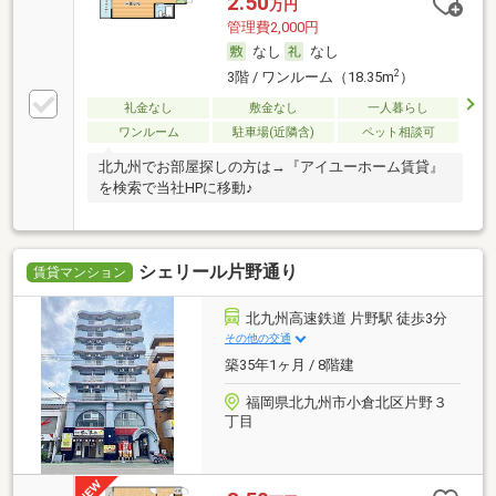
2.50
万円
管理費2,000円
なし
なし
2
3階 / ワンルーム（18.35m
）
礼金なし
敷金なし
一人暮らし
ワンルーム
駐車場(近隣含)
ペット相談可
北九州でお部屋探しの方は→『アイユーホーム賃貸』
を検索で当社HPに移動♪
シェリール片野通り
賃貸マンション
北九州高速鉄道 片野駅 徒歩3分
その他の交通
築35年1ヶ月 / 8階建
福岡県北九州市小倉北区片野３
丁目