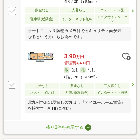
2
4階 / 2K（39.6m
）
敷金なし
二人暮らし
バス・トイレ別
モニタ付インターホ
駐車場(近隣含)
インターネット無料
ン
オートロック＆防犯カメラ付でセキュリティ面が気に
なるという方にもお薦めです。
3.90
万円
管理費4,400円
なし
なし
2
6階 / 2K（39.6m
）
礼金なし
敷金なし
二人暮らし
バス・トイレ別
駐車場(近隣含)
インターネット無料
北九州でお部屋探しの方は→『アイユーホーム賃貸』
を検索で当社HPに移動♪
残り2件を表示する