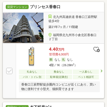
プリンセス香春口
賃貸マンション
北九州高速鉄道 香春口三萩野駅
徒歩4分
築21年7ヶ月 / 11階建
福岡県北九州市小倉北区香春口
２丁目
4.40
万円
管理費4,000円
なし
なし
2
4階 / 1K（26.28m
）
礼金なし
敷金なし
一人暮らし
バス・トイレ別
駐車場(近隣含)
ペット相談可
香春口三萩野駅徒歩圏内コンビニが近くにあり、買い
物に便利です小型犬、猫飼育できます