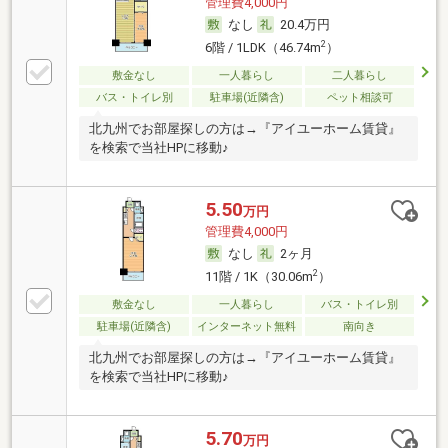
管理費4,000円
なし
20.4万円
2
6階 / 1LDK（46.74m
）
敷金なし
一人暮らし
二人暮らし
バス・トイレ別
駐車場(近隣含)
ペット相談可
北九州でお部屋探しの方は→『アイユーホーム賃貸』
を検索で当社HPに移動♪
5.50
万円
管理費4,000円
なし
2ヶ月
2
11階 / 1K（30.06m
）
敷金なし
一人暮らし
バス・トイレ別
駐車場(近隣含)
インターネット無料
南向き
北九州でお部屋探しの方は→『アイユーホーム賃貸』
を検索で当社HPに移動♪
5.70
万円