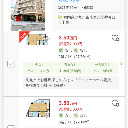
その他の交通
築23年10ヶ月 / 6階建
福岡県北九州市小倉北区香春口
１丁目
3.50
万円
管理費2,000円
なし
なし
2
2階 / 1K（27.72m
）
礼金なし
敷金なし
一人暮らし
バス・トイレ別
駐車場(近隣含)
ペット相談可
北九州でお部屋探しの方は→『アイユーホーム賃貸』
を検索で当社HPに移動♪
3.50
万円
管理費2,000円
なし
なし
2
5階 / 1K（29.14m
）